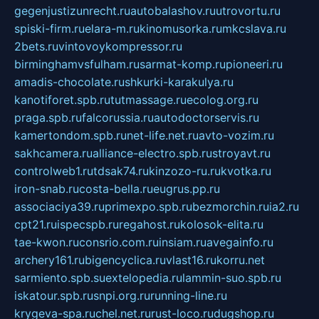
gegenjustizunrecht.ru
autobalashov.ru
utrovortu.ru
spiski-firm.ru
elara-m.ru
kinomusorka.ru
mkcslava.ru
2bets.ru
vintovoykompressor.ru
birminghamvsfulham.ru
sarmat-komp.ru
pioneeri.ru
amadis-chocolate.ru
shkurki-karakulya.ru
kanotiforet.spb.ru
tutmassage.ru
ecolog.org.ru
praga.spb.ru
falcorussia.ru
autodoctorservis.ru
kamertondom.spb.ru
net-life.net.ru
avto-vozim.ru
sakhcamera.ru
alliance-electro.spb.ru
stroyavt.ru
controlweb1.ru
tdsak74.ru
kinzozo-ru.ru
kvotka.ru
iron-snab.ru
costa-bella.ru
eugrus.pp.ru
associaciya39.ru
primexpo.spb.ru
bezmorchin.ru
ia2.ru
cpt21.ru
ispecspb.ru
regahost.ru
kolosok-elita.ru
tae-kwon.ru
consrio.com.ru
insiam.ru
avegainfo.ru
archery161.ru
bigencyclica.ru
vlast16.ru
korru.net
sarmiento.spb.su
extelopedia.ru
lammin-suo.spb.ru
iskatour.spb.ru
snpi.org.ru
running-line.ru
krygeva-spa.ru
chel.net.ru
rust-loco.ru
dugshop.ru