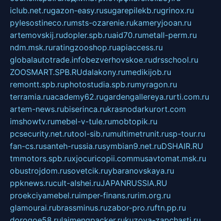
iclub.net.ru
gazon-easy.ru
sugarepilekb.ru
grinox.ru
pylesostineco.ru
msts-ozarenie.ru
kameryjooan.ru
artemovskij.ru
dopler.spb.ru
aid70.ru
metall-perm.ru
ndm.msk.ru
ratingzooshop.ru
apiaccess.ru
globalautotrade.info
bezverhovskoe.ru
drsschool.ru
ZOOSMART.SPB.RU
dalakony.ru
medikijob.ru
remontt.spb.ru
photostudia.spb.ru
myragon.ru
terramia.ru
academy62.ru
gardengallereya.ru
rti.com.ru
artem-news.ru
biserinca.ru
krasnodarkurort.com
imshowtv.ru
mebel-v-tule.ru
mobtopik.ru
pcsecurity.net.ru
tool-sib.ru
multimetrunit.ru
sp-tour.ru
fan-cs.ru
santeh-russia.ru
symbian9.net.ru
DSHAIR.RU
tmmotors.spb.ru
xjocuricopii.com
musavtomat.msk.ru
obustrojdom.ru
sovetcik.ru
ybaranovskaya.ru
ppknews.ru
cult-alshei.ru
JAPANRUSSIA.RU
proekciyamebel.ru
imper-finans.ru
rim.org.ru
glamourai.ru
brassminus.ru
zabor-pro.ru
ftn.pp.ru
dorogoe58.ru
laimengpacker.ru
kuzova-zapchasti.ru