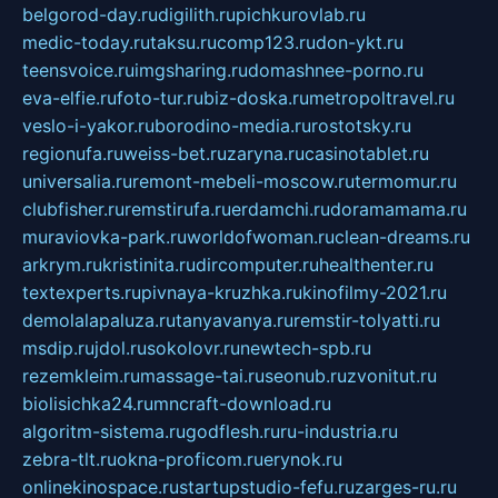
belgorod-day.ru
digilith.ru
pichkurovlab.ru
medic-today.ru
taksu.ru
comp123.ru
don-ykt.ru
teensvoice.ru
imgsharing.ru
domashnee-porno.ru
eva-elfie.ru
foto-tur.ru
biz-doska.ru
metropoltravel.ru
veslo-i-yakor.ru
borodino-media.ru
rostotsky.ru
regionufa.ru
weiss-bet.ru
zaryna.ru
casinotablet.ru
universalia.ru
remont-mebeli-moscow.ru
termomur.ru
clubfisher.ru
remstirufa.ru
erdamchi.ru
doramamama.ru
muraviovka-park.ru
worldofwoman.ru
clean-dreams.ru
arkrym.ru
kristinita.ru
dircomputer.ru
healthenter.ru
textexperts.ru
pivnaya-kruzhka.ru
kinofilmy-2021.ru
demolalapaluza.ru
tanyavanya.ru
remstir-tolyatti.ru
msdip.ru
jdol.ru
sokolovr.ru
newtech-spb.ru
rezemkleim.ru
massage-tai.ru
seonub.ru
zvonitut.ru
biolisichka24.ru
mncraft-download.ru
algoritm-sistema.ru
godflesh.ru
ru-industria.ru
zebra-tlt.ru
okna-proficom.ru
erynok.ru
onlinekinospace.ru
startupstudio-fefu.ru
zarges-ru.ru