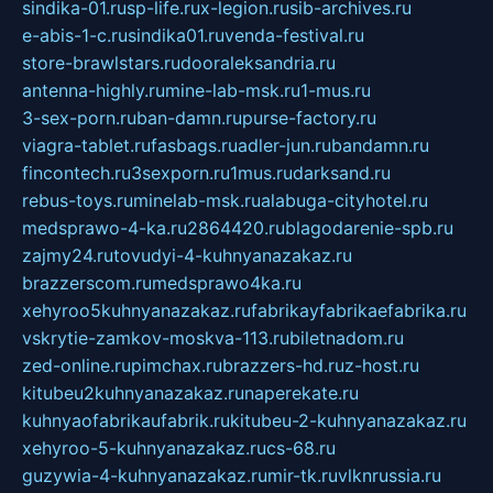
sindika-01.ru
sp-life.ru
x-legion.ru
sib-archives.ru
e-abis-1-c.ru
sindika01.ru
venda-festival.ru
store-brawlstars.ru
dooraleksandria.ru
antenna-highly.ru
mine-lab-msk.ru
1-mus.ru
3-sex-porn.ru
ban-damn.ru
purse-factory.ru
viagra-tablet.ru
fasbags.ru
adler-jun.ru
bandamn.ru
fincontech.ru
3sexporn.ru
1mus.ru
darksand.ru
rebus-toys.ru
minelab-msk.ru
alabuga-cityhotel.ru
medsprawo-4-ka.ru
2864420.ru
blagodarenie-spb.ru
zajmy24.ru
tovudyi-4-kuhnyanazakaz.ru
brazzerscom.ru
medsprawo4ka.ru
xehyroo5kuhnyanazakaz.ru
fabrikayfabrikaefabrika.ru
vskrytie-zamkov-moskva-113.ru
biletnadom.ru
zed-online.ru
pimchax.ru
brazzers-hd.ru
z-host.ru
kitubeu2kuhnyanazakaz.ru
naperekate.ru
kuhnyaofabrikaufabrik.ru
kitubeu-2-kuhnyanazakaz.ru
xehyroo-5-kuhnyanazakaz.ru
cs-68.ru
guzywia-4-kuhnyanazakaz.ru
mir-tk.ru
vlknrussia.ru