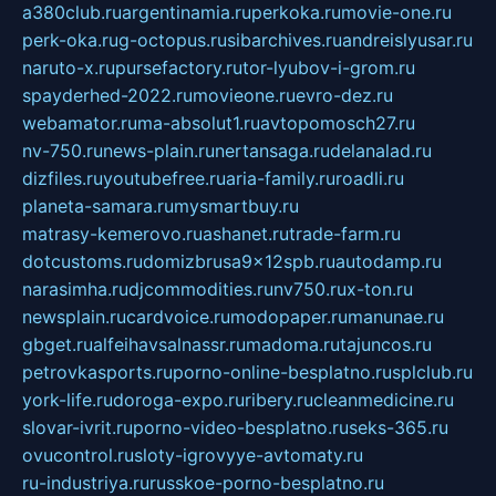
a380club.ru
argentinamia.ru
perkoka.ru
movie-one.ru
perk-oka.ru
g-octopus.ru
sibarchives.ru
andreislyusar.ru
naruto-x.ru
pursefactory.ru
tor-lyubov-i-grom.ru
spayderhed-2022.ru
movieone.ru
evro-dez.ru
webamator.ru
ma-absolut1.ru
avtopomosch27.ru
nv-750.ru
news-plain.ru
nertansaga.ru
delanalad.ru
dizfiles.ru
youtubefree.ru
aria-family.ru
roadli.ru
planeta-samara.ru
mysmartbuy.ru
matrasy-kemerovo.ru
ashanet.ru
trade-farm.ru
dotcustoms.ru
domizbrusa9x12spb.ru
autodamp.ru
narasimha.ru
djcommodities.ru
nv750.ru
x-ton.ru
newsplain.ru
cardvoice.ru
modopaper.ru
manunae.ru
gbget.ru
alfeihavsalnassr.ru
madoma.ru
tajuncos.ru
petrovkasports.ru
porno-online-besplatno.ru
splclub.ru
york-life.ru
doroga-expo.ru
ribery.ru
cleanmedicine.ru
slovar-ivrit.ru
porno-video-besplatno.ru
seks-365.ru
ovucontrol.ru
sloty-igrovyye-avtomaty.ru
ru-industriya.ru
russkoe-porno-besplatno.ru