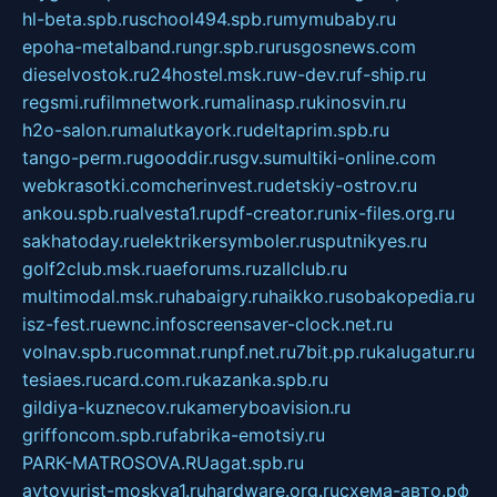
hl-beta.spb.ru
school494.spb.ru
mymubaby.ru
epoha-metalband.ru
ngr.spb.ru
rusgosnews.com
dieselvostok.ru
24hostel.msk.ru
w-dev.ru
f-ship.ru
regsmi.ru
filmnetwork.ru
malinasp.ru
kinosvin.ru
h2o-salon.ru
malutkayork.ru
deltaprim.spb.ru
tango-perm.ru
gooddir.ru
sgv.su
multiki-online.com
webkrasotki.com
cherinvest.ru
detskiy-ostrov.ru
ankou.spb.ru
alvesta1.ru
pdf-creator.ru
nix-files.org.ru
sakhatoday.ru
elektrikersymboler.ru
sputnikyes.ru
golf2club.msk.ru
aeforums.ru
zallclub.ru
multimodal.msk.ru
habaigry.ru
haikko.ru
sobakopedia.ru
isz-fest.ru
ewnc.info
screensaver-clock.net.ru
volnav.spb.ru
comnat.ru
npf.net.ru
7bit.pp.ru
kalugatur.ru
tesiaes.ru
card.com.ru
kazanka.spb.ru
gildiya-kuznecov.ru
kameryboavision.ru
griffoncom.spb.ru
fabrika-emotsiy.ru
PARK-MATROSOVA.RU
agat.spb.ru
avtoyurist-moskva1.ru
hardware.org.ru
схема-авто.рф