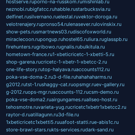
hostserve.ru
porno-na-russkom.ru
mishinlab.ru
neznobi.ru
bigfatcc.ru
habble.ru
starbucksvia.ru
delfinet.ru
silvernano.ru
elestal.ru
vektor-doroga.ru
velotrenajery.ru
pronso54.ru
lenasever.ru
lovinskix.ru
show-pets.ru
smartnews03.ru
discofoxworld.ru
miraclecoon.ru
pongup.ru
hostel65.ru
liura.ru
glasspb.ru
firehunters.ru
gribowo.ru
gnalis.ru
bulkitula.ru
hometown-france.ru
1-xbeticricetc-1-xbetti-5.ru
shop-garena.ru
cricetc-1-xbetr-1-xbetcc-2.ru
one-life-story.ru
top-halyava.ru
accounts112.ru
poka-vse-doma-2.ru
3-d-file.ru
hahahaharms.ru
g2012.ru
tst-1.ru
shaggy-cat.ru
opsmgr.ru
ev-gallery.ru
g-2012.ru
ops-mgr.ru
accounts-112.ru
csm-demo.ru
poka-vse-doma2.ru
airgungames.ru
allseo-host.ru
tehosmotre.ru
varieta-yug.ru
cricetc1xbetr1xbetcc2.ru
raytor-d.ru
atillagunn.ru
3d-file.ru
1xbeticricetc1xbetti5.ru
uafoot-statti.ru
e-abis1c.ru
store-brawl-stars.ru
kts-services.ru
dark-sand.ru