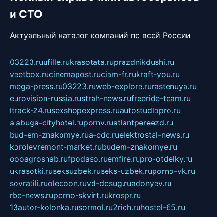
и СТО
Актуальный каталог компаний по всей России
03223.ru
ufille.ru
krasotata.ru
prazdnikdushi.ru
veetbox.ru
cinemapost.ru
ciam-fr.ru
kraft-you.ru
mega-press.ru
03223.ru
web-explore.ru
rastenuya.ru
eurovision-russia.ru
strah-news.ru
freeride-team.ru
itrack-24.ru
sexshopexpress.ru
autostudiopro.ru
alabuga-cityhotel.ru
pornv.ru
atlantpereezd.ru
bud-em-znakomye.ru
a-cdc.ru
elektrostal-news.ru
korolevremont-market.ru
budem-znakomye.ru
oooagrosnab.ru
fpodaso.ru
emfire.ru
pro-otdelky.ru
ukrasotki.ru
seksuzbek.ru
seks-uzbek.ru
porno-vk.ru
sovratili.ru
olecoon.ru
vd-dosug.ru
adonyev.ru
rbc-news.ru
porno-skvirt.ru
krospr.ru
13autor-kolonka.ru
sormol.ru
2rich.ru
hostel-65.ru