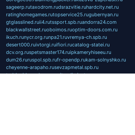
sageerp.ru
taxodrom.ru
dsrazvitie.ru
hardcity.net.ru
ratinghomegames.ru
topservice25.ru
gubernyan.ru
gtglasslined.ru
ii4.ru
tssport.spb.ru
andorra24.com
blackwallstreet.ru
oboimos.ru
optim-doors.com.ru
ikuch.ru
nycr.org.ru
npa21.ru
vremya-ch.spb.ru
desert000.ru
ivtorgi.ru
ifiori.ru
catalog-statei.ru
dcv.org.ru
spetsmaster174.ru
ipkameryhiseeu.ru
dum26.ru
ruspol.spb.ru
fr-opendp.ru
kam-solnyshko.ru
cheyenne-arapaho.ru
sevzapmetal.spb.ru
ted-lapidus.spb.ru
parasite-eliminator.ru
sigma-complete.ru
modernworld.ru
dama-moda.ru
eholot-group.ru
sk-nvkz.ru
DRONGOLD.RU
democratia2.ru
i-farmer.ru
mass-sport.org
jablonex.spb.ru
bookmess.ru
linkword.ru
refineua.com.ru
cs-spec.net.ru
altay-mebel.ru
DNK-THEATRE.RU
mechaniks.spb.ru
ipcamtechage.ru
skosta.ru
a-sun.ru
stroy-ldsp.ru
snowlands.org.ru