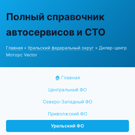
Полный справочник
автосервисов и СТО
Главная
»
Уральский федеральный округ
» Дилер-центр
Моторс Vector
🏠 Главная
Центральный ФО
Северо-Западный ФО
Приволжский ФО
Уральский ФО