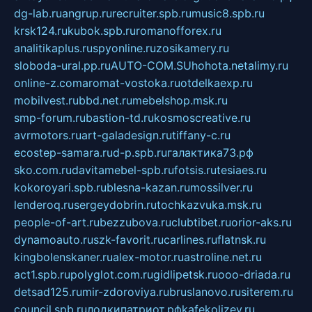
dg-lab.ru
angrup.ru
recruiter.spb.ru
music8.spb.ru
krsk124.ru
kubok.spb.ru
romanofforex.ru
analitikaplus.ru
spyonline.ru
zosikamery.ru
sloboda-ural.pp.ru
AUTO-COM.SU
hohota.net
alimy.ru
online-z.com
aromat-vostoka.ru
otdelkaexp.ru
mobilvest.ru
bbd.net.ru
mebelshop.msk.ru
smp-forum.ru
bastion-td.ru
kosmoscreative.ru
avrmotors.ru
art-galadesign.ru
tiffany-c.ru
ecostep-samara.ru
d-p.spb.ru
галактика73.рф
sko.com.ru
davitamebel-spb.ru
fotsis.ru
tesiaes.ru
kokoroyari.spb.ru
blesna-kazan.ru
mossilver.ru
lenderoq.ru
sergeydobrin.ru
tochkazvuka.msk.ru
people-of-art.ru
bezzubova.ru
clubtibet.ru
orior-aks.ru
dynamoauto.ru
szk-favorit.ru
carlines.ru
flatnsk.ru
kingbolenskaner.ru
alex-motor.ru
astroline.net.ru
act1.spb.ru
polyglot.com.ru
gidlipetsk.ru
ooo-driada.ru
detsad125.ru
mir-zdoroviya.ru
bruslanovo.ru
siterem.ru
council.spb.ru
лодкипатриот.рф
kafekolizey.ru