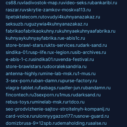
cs68.ru
vladivostok-map.ru
video-seks.ru
bankaribi.ru
raszar.ru
vskrytie-zamkov-moskva113.ru
lipetsktelecom.ru
tovudyi4kuhnyanazakaz.ru
seksuzb.ru
guzywia4kuhnyanazakaz.ru
fabrikaofabrikaokuhny.ru
kuhnyaekuhnyaafabrika.ru
kuhnyaykuhnyayfabrika.ru
e-abis1c.ru
store-brawl-stars.ru
kts-services.ru
dark-sand.ru
sindika-01.ru
sp-life.ru
x-legion.ru
sib-archives.ru
e-abis-1-c.ru
sindika01.ru
venda-festival.ru
store-brawlstars.ru
dooraleksandria.ru
antenna-highly.ru
mine-lab-msk.ru
1-mus.ru
3-sex-porn.ru
ban-damn.ru
purse-factory.ru
viagra-tablet.ru
fasbags.ru
adler-jun.ru
bandamn.ru
fincontech.ru
3sexporn.ru
1mus.ru
darksand.ru
rebus-toys.ru
minelab-msk.ru
rtdco.ru
seo-prodvizhenie-sajtov-stroitelnyh-kompanij.ru
card-voice.ru
rulonnyygazon177.ru
snow-guard.ru
domizbrusa-9x12spb.ru
demaholding.ru
aalse.ru