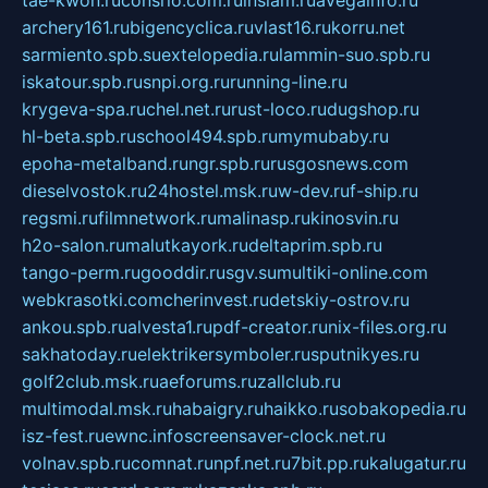
tae-kwon.ru
consrio.com.ru
insiam.ru
avegainfo.ru
archery161.ru
bigencyclica.ru
vlast16.ru
korru.net
sarmiento.spb.su
extelopedia.ru
lammin-suo.spb.ru
iskatour.spb.ru
snpi.org.ru
running-line.ru
krygeva-spa.ru
chel.net.ru
rust-loco.ru
dugshop.ru
hl-beta.spb.ru
school494.spb.ru
mymubaby.ru
epoha-metalband.ru
ngr.spb.ru
rusgosnews.com
dieselvostok.ru
24hostel.msk.ru
w-dev.ru
f-ship.ru
regsmi.ru
filmnetwork.ru
malinasp.ru
kinosvin.ru
h2o-salon.ru
malutkayork.ru
deltaprim.spb.ru
tango-perm.ru
gooddir.ru
sgv.su
multiki-online.com
webkrasotki.com
cherinvest.ru
detskiy-ostrov.ru
ankou.spb.ru
alvesta1.ru
pdf-creator.ru
nix-files.org.ru
sakhatoday.ru
elektrikersymboler.ru
sputnikyes.ru
golf2club.msk.ru
aeforums.ru
zallclub.ru
multimodal.msk.ru
habaigry.ru
haikko.ru
sobakopedia.ru
isz-fest.ru
ewnc.info
screensaver-clock.net.ru
volnav.spb.ru
comnat.ru
npf.net.ru
7bit.pp.ru
kalugatur.ru