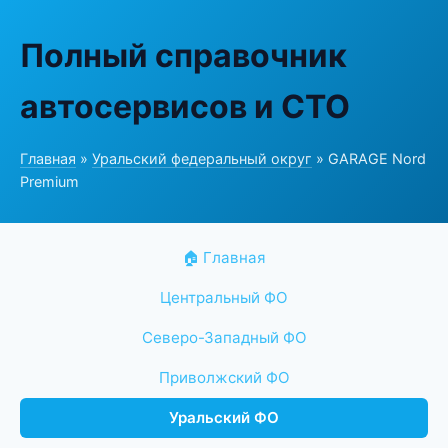
Полный справочник
автосервисов и СТО
Главная
»
Уральский федеральный округ
» GARAGE Nord
Premium
🏠 Главная
Центральный ФО
Северо-Западный ФО
Приволжский ФО
Уральский ФО