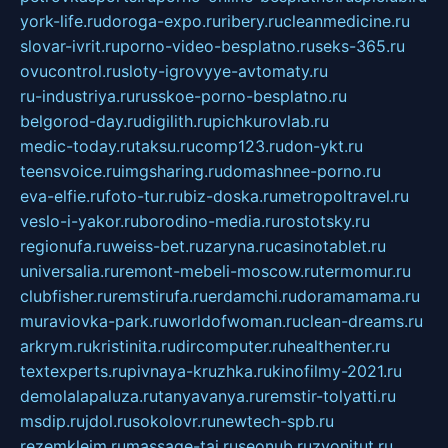
york-life.ru
doroga-expo.ru
ribery.ru
cleanmedicine.ru
slovar-ivrit.ru
porno-video-besplatno.ru
seks-365.ru
ovucontrol.ru
sloty-igrovyye-avtomaty.ru
ru-industriya.ru
russkoe-porno-besplatno.ru
belgorod-day.ru
digilith.ru
pichkurovlab.ru
medic-today.ru
taksu.ru
comp123.ru
don-ykt.ru
teensvoice.ru
imgsharing.ru
domashnee-porno.ru
eva-elfie.ru
foto-tur.ru
biz-doska.ru
metropoltravel.ru
veslo-i-yakor.ru
borodino-media.ru
rostotsky.ru
regionufa.ru
weiss-bet.ru
zaryna.ru
casinotablet.ru
universalia.ru
remont-mebeli-moscow.ru
termomur.ru
clubfisher.ru
remstirufa.ru
erdamchi.ru
doramamama.ru
muraviovka-park.ru
worldofwoman.ru
clean-dreams.ru
arkrym.ru
kristinita.ru
dircomputer.ru
healthenter.ru
textexperts.ru
pivnaya-kruzhka.ru
kinofilmy-2021.ru
demolalapaluza.ru
tanyavanya.ru
remstir-tolyatti.ru
msdip.ru
jdol.ru
sokolovr.ru
newtech-spb.ru
rezemkleim.ru
massage-tai.ru
seonub.ru
zvonitut.ru