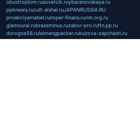
obustrojdom.ru
sovetcik.ru
ybaranovskaya.ru
ppknews.ru
cult-alshei.ru
JAPANRUSSIA.RU
proekciyamebel.ru
imper-finans.ru
rim.org.ru
glamourai.ru
brassminus.ru
zabor-pro.ru
ftn.pp.ru
dorogoe58.ru
laimengpacker.ru
kuzova-zapchasti.ru
sageerp.ru
taxodrom.ru
dsrazvitie.ru
hardcity.net.ru
ratinghomegames.ru
topservice25.ru
gubernyan.ru
gtglasslined.ru
ii4.ru
tssport.spb.ru
andorra24.com
blackwallstreet.ru
oboimos.ru
optim-doors.com.ru
ikuch.ru
nycr.org.ru
npa21.ru
vremya-ch.spb.ru
desert000.ru
ivtorgi.ru
ifiori.ru
catalog-statei.ru
dcv.org.ru
spetsmaster174.ru
ipkameryhiseeu.ru
dum26.ru
ruspol.spb.ru
fr-opendp.ru
kam-solnyshko.ru
cheyenne-arapaho.ru
sevzapmetal.spb.ru
ted-lapidus.spb.ru
parasite-eliminator.ru
sigma-complete.ru
modernworld.ru
dama-moda.ru
eholot-group.ru
sk-nvkz.ru
DRONGOLD.RU
democratia2.ru
i-farmer.ru
mass-sport.org