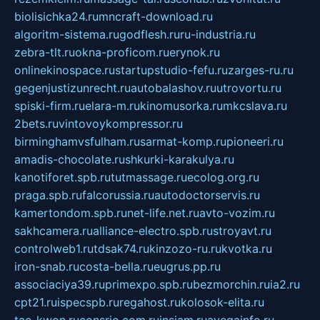
biolisichka24.ru
mncraft-download.ru
algoritm-sistema.ru
godflesh.ru
ru-industria.ru
zebra-tlt.ru
okna-proficom.ru
erynok.ru
onlinekinospace.ru
startupstudio-fefu.ru
zarges-ru.ru
gegenjustizunrecht.ru
autobalashov.ru
utrovortu.ru
spiski-firm.ru
elara-m.ru
kinomusorka.ru
mkcslava.ru
2bets.ru
vintovoykompressor.ru
birminghamvsfulham.ru
sarmat-komp.ru
pioneeri.ru
amadis-chocolate.ru
shkurki-karakulya.ru
kanotiforet.spb.ru
tutmassage.ru
ecolog.org.ru
praga.spb.ru
falcorussia.ru
autodoctorservis.ru
kamertondom.spb.ru
net-life.net.ru
avto-vozim.ru
sakhcamera.ru
alliance-electro.spb.ru
stroyavt.ru
controlweb1.ru
tdsak74.ru
kinzozo-ru.ru
kvotka.ru
iron-snab.ru
costa-bella.ru
eugrus.pp.ru
associaciya39.ru
primexpo.spb.ru
bezmorchin.ru
ia2.ru
cpt21.ru
ispecspb.ru
regahost.ru
kolosok-elita.ru