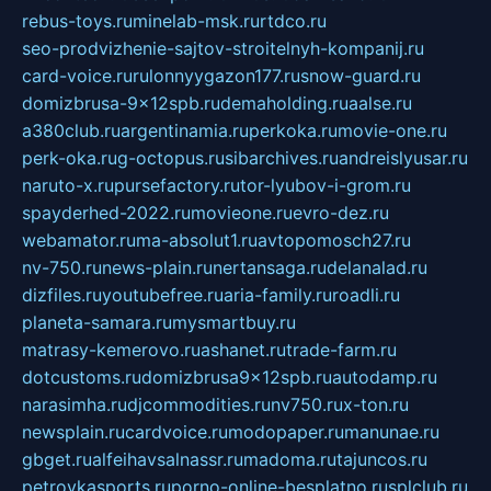
rebus-toys.ru
minelab-msk.ru
rtdco.ru
seo-prodvizhenie-sajtov-stroitelnyh-kompanij.ru
card-voice.ru
rulonnyygazon177.ru
snow-guard.ru
domizbrusa-9x12spb.ru
demaholding.ru
aalse.ru
a380club.ru
argentinamia.ru
perkoka.ru
movie-one.ru
perk-oka.ru
g-octopus.ru
sibarchives.ru
andreislyusar.ru
naruto-x.ru
pursefactory.ru
tor-lyubov-i-grom.ru
spayderhed-2022.ru
movieone.ru
evro-dez.ru
webamator.ru
ma-absolut1.ru
avtopomosch27.ru
nv-750.ru
news-plain.ru
nertansaga.ru
delanalad.ru
dizfiles.ru
youtubefree.ru
aria-family.ru
roadli.ru
planeta-samara.ru
mysmartbuy.ru
matrasy-kemerovo.ru
ashanet.ru
trade-farm.ru
dotcustoms.ru
domizbrusa9x12spb.ru
autodamp.ru
narasimha.ru
djcommodities.ru
nv750.ru
x-ton.ru
newsplain.ru
cardvoice.ru
modopaper.ru
manunae.ru
gbget.ru
alfeihavsalnassr.ru
madoma.ru
tajuncos.ru
petrovkasports.ru
porno-online-besplatno.ru
splclub.ru