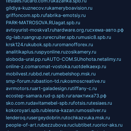
tesiaes.ru
card.com.ru
kazanka.spb.ru
gildiya-kuznecov.ru
kameryboavision.ru
griffoncom.spb.ru
fabrika-emotsiy.ru
PARK-MATROSOVA.RU
agat.spb.ru
avtoyurist-moskva1.ru
hardware.org.ru
схема-авто.рф
dg-lab.ru
angrup.ru
recruiter.spb.ru
music8.spb.ru
krsk124.ru
kubok.spb.ru
romanofforex.ru
analitikaplus.ru
spyonline.ru
zosikamery.ru
sloboda-ural.pp.ru
AUTO-COM.SU
hohota.net
alimy.ru
online-z.com
aromat-vostoka.ru
otdelkaexp.ru
mobilvest.ru
bbd.net.ru
mebelshop.msk.ru
smp-forum.ru
bastion-td.ru
kosmoscreative.ru
avrmotors.ru
art-galadesign.ru
tiffany-c.ru
ecostep-samara.ru
d-p.spb.ru
галактика73.рф
sko.com.ru
davitamebel-spb.ru
fotsis.ru
tesiaes.ru
kokoroyari.spb.ru
blesna-kazan.ru
mossilver.ru
lenderoq.ru
sergeydobrin.ru
tochkazvuka.msk.ru
people-of-art.ru
bezzubova.ru
clubtibet.ru
orior-aks.ru