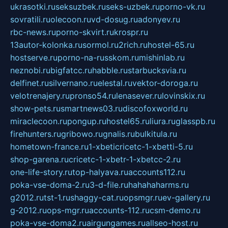
ukrasotki.ru
seksuzbek.ru
seks-uzbek.ru
porno-vk.ru
sovratili.ru
olecoon.ru
vd-dosug.ru
adonyev.ru
rbc-news.ru
porno-skvirt.ru
krospr.ru
13autor-kolonka.ru
sormol.ru
2rich.ru
hostel-65.ru
hostserve.ru
porno-na-russkom.ru
mishinlab.ru
neznobi.ru
bigfatcc.ru
habble.ru
starbucksvia.ru
delfinet.ru
silvernano.ru
elestal.ru
vektor-doroga.ru
velotrenajery.ru
pronso54.ru
lenasever.ru
lovinskix.ru
show-pets.ru
smartnews03.ru
discofoxworld.ru
miraclecoon.ru
pongup.ru
hostel65.ru
liura.ru
glasspb.ru
firehunters.ru
gribowo.ru
gnalis.ru
bulkitula.ru
hometown-france.ru
1-xbeticricetc-1-xbetti-5.ru
shop-garena.ru
cricetc-1-xbetr-1-xbetcc-2.ru
one-life-story.ru
top-halyava.ru
accounts112.ru
poka-vse-doma-2.ru
3-d-file.ru
hahahaharms.ru
g2012.ru
tst-1.ru
shaggy-cat.ru
opsmgr.ru
ev-gallery.ru
g-2012.ru
ops-mgr.ru
accounts-112.ru
csm-demo.ru
poka-vse-doma2.ru
airgungames.ru
allseo-host.ru