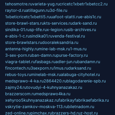
tehosmotre.ru
varieta-yug.ru
cricetc1xbetr1xbetcc2.ru
raytor-d.ru
atillagunn.ru
3d-file.ru
1xbeticricetc1xbetti5.ru
uafoot-statti.ru
e-abis1c.ru
store-brawl-stars.ru
kts-services.ru
dark-sand.ru
sindika-01.ru
sp-life.ru
x-legion.ru
sib-archives.ru
e-abis-1-c.ru
sindika01.ru
venda-festival.ru
store-brawlstars.ru
dooraleksandria.ru
antenna-highly.ru
mine-lab-msk.ru
1-mus.ru
3-sex-porn.ru
ban-damn.ru
purse-factory.ru
viagra-tablet.ru
fasbags.ru
adler-jun.ru
bandamn.ru
fincontech.ru
3sexporn.ru
1mus.ru
darksand.ru
rebus-toys.ru
minelab-msk.ru
alabuga-cityhotel.ru
medsprawo-4-ka.ru
2864420.ru
blagodarenie-spb.ru
zajmy24.ru
tovudyi-4-kuhnyanazakaz.ru
brazzerscom.ru
medsprawo4ka.ru
xehyroo5kuhnyanazakaz.ru
fabrikayfabrikaefabrika.ru
vskrytie-zamkov-moskva-113.ru
biletnadom.ru
zed-online.ru
pimchax.ru
brazzers-hd.ru
z-host.ru