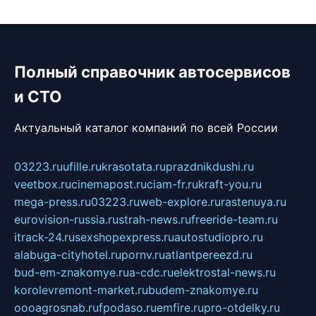
Полный справочник автосервисов
и СТО
Актуальный каталог компаний по всей России
03223.ru
ufille.ru
krasotata.ru
prazdnikdushi.ru
veetbox.ru
cinemapost.ru
ciam-fr.ru
kraft-you.ru
mega-press.ru
03223.ru
web-explore.ru
rastenuya.ru
eurovision-russia.ru
strah-news.ru
freeride-team.ru
itrack-24.ru
sexshopexpress.ru
autostudiopro.ru
alabuga-cityhotel.ru
pornv.ru
atlantpereezd.ru
bud-em-znakomye.ru
a-cdc.ru
elektrostal-news.ru
korolevremont-market.ru
budem-znakomye.ru
oooagrosnab.ru
fpodaso.ru
emfire.ru
pro-otdelky.ru