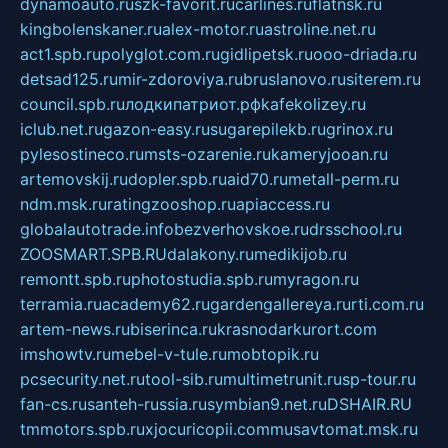
dynamoauto.ru
szk-favorit.ru
carlines.ru
flatnsk.ru
kingbolenskaner.ru
alex-motor.ru
astroline.net.ru
act1.spb.ru
polyglot.com.ru
gidlipetsk.ru
ooo-driada.ru
detsad125.ru
mir-zdoroviya.ru
bruslanovo.ru
siterem.ru
council.spb.ru
лодкипатриот.рф
kafekolizey.ru
iclub.net.ru
gazon-easy.ru
sugarepilekb.ru
grinox.ru
pylesostineco.ru
msts-ozarenie.ru
kameryjooan.ru
artemovskij.ru
dopler.spb.ru
aid70.ru
metall-perm.ru
ndm.msk.ru
ratingzooshop.ru
apiaccess.ru
globalautotrade.info
bezverhovskoe.ru
drsschool.ru
ZOOSMART.SPB.RU
dalakony.ru
medikijob.ru
remontt.spb.ru
photostudia.spb.ru
myragon.ru
terramia.ru
academy62.ru
gardengallereya.ru
rti.com.ru
artem-news.ru
biserinca.ru
krasnodarkurort.com
imshowtv.ru
mebel-v-tule.ru
mobtopik.ru
pcsecurity.net.ru
tool-sib.ru
multimetrunit.ru
sp-tour.ru
fan-cs.ru
santeh-russia.ru
symbian9.net.ru
DSHAIR.RU
tmmotors.spb.ru
xjocuricopii.com
musavtomat.msk.ru