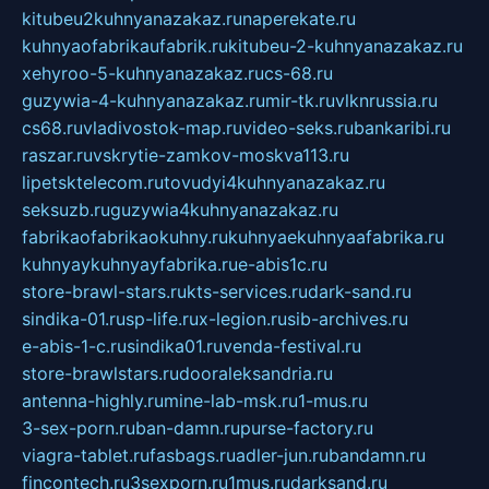
kitubeu2kuhnyanazakaz.ru
naperekate.ru
kuhnyaofabrikaufabrik.ru
kitubeu-2-kuhnyanazakaz.ru
xehyroo-5-kuhnyanazakaz.ru
cs-68.ru
guzywia-4-kuhnyanazakaz.ru
mir-tk.ru
vlknrussia.ru
cs68.ru
vladivostok-map.ru
video-seks.ru
bankaribi.ru
raszar.ru
vskrytie-zamkov-moskva113.ru
lipetsktelecom.ru
tovudyi4kuhnyanazakaz.ru
seksuzb.ru
guzywia4kuhnyanazakaz.ru
fabrikaofabrikaokuhny.ru
kuhnyaekuhnyaafabrika.ru
kuhnyaykuhnyayfabrika.ru
e-abis1c.ru
store-brawl-stars.ru
kts-services.ru
dark-sand.ru
sindika-01.ru
sp-life.ru
x-legion.ru
sib-archives.ru
e-abis-1-c.ru
sindika01.ru
venda-festival.ru
store-brawlstars.ru
dooraleksandria.ru
antenna-highly.ru
mine-lab-msk.ru
1-mus.ru
3-sex-porn.ru
ban-damn.ru
purse-factory.ru
viagra-tablet.ru
fasbags.ru
adler-jun.ru
bandamn.ru
fincontech.ru
3sexporn.ru
1mus.ru
darksand.ru