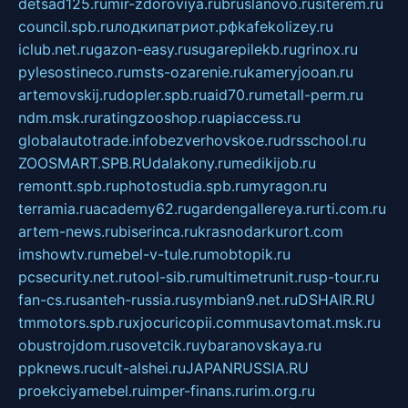
detsad125.ru
mir-zdoroviya.ru
bruslanovo.ru
siterem.ru
council.spb.ru
лодкипатриот.рф
kafekolizey.ru
iclub.net.ru
gazon-easy.ru
sugarepilekb.ru
grinox.ru
pylesostineco.ru
msts-ozarenie.ru
kameryjooan.ru
artemovskij.ru
dopler.spb.ru
aid70.ru
metall-perm.ru
ndm.msk.ru
ratingzooshop.ru
apiaccess.ru
globalautotrade.info
bezverhovskoe.ru
drsschool.ru
ZOOSMART.SPB.RU
dalakony.ru
medikijob.ru
remontt.spb.ru
photostudia.spb.ru
myragon.ru
terramia.ru
academy62.ru
gardengallereya.ru
rti.com.ru
artem-news.ru
biserinca.ru
krasnodarkurort.com
imshowtv.ru
mebel-v-tule.ru
mobtopik.ru
pcsecurity.net.ru
tool-sib.ru
multimetrunit.ru
sp-tour.ru
fan-cs.ru
santeh-russia.ru
symbian9.net.ru
DSHAIR.RU
tmmotors.spb.ru
xjocuricopii.com
musavtomat.msk.ru
obustrojdom.ru
sovetcik.ru
ybaranovskaya.ru
ppknews.ru
cult-alshei.ru
JAPANRUSSIA.RU
proekciyamebel.ru
imper-finans.ru
rim.org.ru