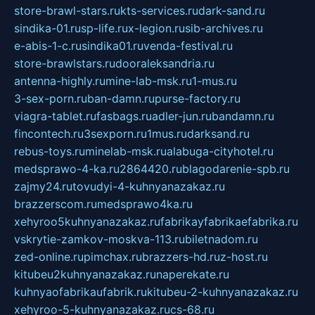
store-brawl-stars.ru
kts-services.ru
dark-sand.ru
sindika-01.ru
sp-life.ru
x-legion.ru
sib-archives.ru
e-abis-1-c.ru
sindika01.ru
venda-festival.ru
store-brawlstars.ru
dooraleksandria.ru
antenna-highly.ru
mine-lab-msk.ru
1-mus.ru
3-sex-porn.ru
ban-damn.ru
purse-factory.ru
viagra-tablet.ru
fasbags.ru
adler-jun.ru
bandamn.ru
fincontech.ru
3sexporn.ru
1mus.ru
darksand.ru
rebus-toys.ru
minelab-msk.ru
alabuga-cityhotel.ru
medsprawo-4-ka.ru
2864420.ru
blagodarenie-spb.ru
zajmy24.ru
tovudyi-4-kuhnyanazakaz.ru
brazzerscom.ru
medsprawo4ka.ru
xehyroo5kuhnyanazakaz.ru
fabrikayfabrikaefabrika.ru
vskrytie-zamkov-moskva-113.ru
biletnadom.ru
zed-online.ru
pimchax.ru
brazzers-hd.ru
z-host.ru
kitubeu2kuhnyanazakaz.ru
naperekate.ru
kuhnyaofabrikaufabrik.ru
kitubeu-2-kuhnyanazakaz.ru
xehyroo-5-kuhnyanazakaz.ru
cs-68.ru