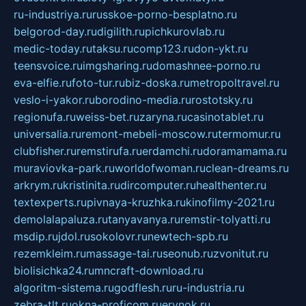
ru-industriya.ru
russkoe-porno-besplatno.ru
belgorod-day.ru
digilith.ru
pichkurovlab.ru
medic-today.ru
taksu.ru
comp123.ru
don-ykt.ru
teensvoice.ru
imgsharing.ru
domashnee-porno.ru
eva-elfie.ru
foto-tur.ru
biz-doska.ru
metropoltravel.ru
veslo-i-yakor.ru
borodino-media.ru
rostotsky.ru
regionufa.ru
weiss-bet.ru
zaryna.ru
casinotablet.ru
universalia.ru
remont-mebeli-moscow.ru
termomur.ru
clubfisher.ru
remstirufa.ru
erdamchi.ru
doramamama.ru
muraviovka-park.ru
worldofwoman.ru
clean-dreams.ru
arkrym.ru
kristinita.ru
dircomputer.ru
healthenter.ru
textexperts.ru
pivnaya-kruzhka.ru
kinofilmy-2021.ru
demolalapaluza.ru
tanyavanya.ru
remstir-tolyatti.ru
msdip.ru
jdol.ru
sokolovr.ru
newtech-spb.ru
rezemkleim.ru
massage-tai.ru
seonub.ru
zvonitut.ru
biolisichka24.ru
mncraft-download.ru
algoritm-sistema.ru
godflesh.ru
ru-industria.ru
zebra-tlt.ru
okna-proficom.ru
erynok.ru