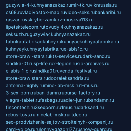
guzywia-4-kuhnyanazakaz.ru
mir-tk.ru
vlknrussia.ru
cs68.ru
vladivostok-map.ru
video-seks.ru
bankaribi.ru
raszar.ru
vskrytie-zamkov-moskva113.ru
lipetsktelecom.ru
tovudyi4kuhnyanazakaz.ru
seksuzb.ru
guzywia4kuhnyanazakaz.ru
fabrikaofabrikaokuhny.ru
kuhnyaekuhnyaafabrika.ru
kuhnyaykuhnyayfabrika.ru
e-abis1c.ru
store-brawl-stars.ru
kts-services.ru
dark-sand.ru
sindika-01.ru
sp-life.ru
x-legion.ru
sib-archives.ru
e-abis-1-c.ru
sindika01.ru
venda-festival.ru
store-brawlstars.ru
dooraleksandria.ru
antenna-highly.ru
mine-lab-msk.ru
1-mus.ru
3-sex-porn.ru
ban-damn.ru
purse-factory.ru
viagra-tablet.ru
fasbags.ru
adler-jun.ru
bandamn.ru
fincontech.ru
3sexporn.ru
1mus.ru
darksand.ru
rebus-toys.ru
minelab-msk.ru
rtdco.ru
seo-prodvizhenie-sajtov-stroitelnyh-kompanij.ru
card-voice.ru
rulonnyygazon177.ru
snow-guard.ru