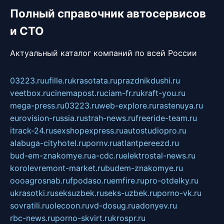
Полный справочник автосервисов
и СТО
Актуальный каталог компаний по всей России
03223.ru
ufille.ru
krasotata.ru
prazdnikdushi.ru
veetbox.ru
cinemapost.ru
ciam-fr.ru
kraft-you.ru
mega-press.ru
03223.ru
web-explore.ru
rastenuya.ru
eurovision-russia.ru
strah-news.ru
freeride-team.ru
itrack-24.ru
sexshopexpress.ru
autostudiopro.ru
alabuga-cityhotel.ru
pornv.ru
atlantpereezd.ru
bud-em-znakomye.ru
a-cdc.ru
elektrostal-news.ru
korolevremont-market.ru
budem-znakomye.ru
oooagrosnab.ru
fpodaso.ru
emfire.ru
pro-otdelky.ru
ukrasotki.ru
seksuzbek.ru
seks-uzbek.ru
porno-vk.ru
sovratili.ru
olecoon.ru
vd-dosug.ru
adonyev.ru
rbc-news.ru
porno-skvirt.ru
krospr.ru