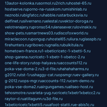
13autor-kolonka.ru
sormol.ru
2rich.ru
hostel-65.ru
hostserve.ru
porno-na-russkom.ru
mishinlab.ru
neznobi.ru
bigfatcc.ru
habble.ru
starbucksvia.ru
delfinet.ru
silvernano.ru
elestal.ru
vektor-doroga.ru
velotrenajery.ru
pronso54.ru
lenasever.ru
lovinskix.ru
show-pets.ru
smartnews03.ru
discofoxworld.ru
miraclecoon.ru
pongup.ru
hostel65.ru
liura.ru
glasspb.ru
firehunters.ru
gribowo.ru
gnalis.ru
bulkitula.ru
hometown-france.ru
1-xbeticricetc-1-xbetti-5.ru
shop-garena.ru
cricetc-1-xbetr-1-xbetcc-2.ru
one-life-story.ru
top-halyava.ru
accounts112.ru
poka-vse-doma-2.ru
3-d-file.ru
hahahaharms.ru
g2012.ru
tst-1.ru
shaggy-cat.ru
opsmgr.ru
ev-gallery.ru
g-2012.ru
ops-mgr.ru
accounts-112.ru
csm-demo.ru
poka-vse-doma2.ru
airgungames.ru
allseo-host.ru
tehosmotre.ru
varieta-yug.ru
cricetc1xbetr1xbetcc2.ru
raytor-d.ru
atillagunn.ru
3d-file.ru
1xbeticricetc1xbetti5.ru
uafoot-statti.ru
e-abis1c.ru