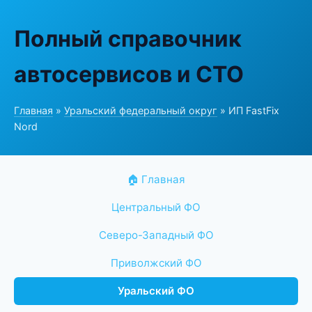
Полный справочник
автосервисов и СТО
Главная
»
Уральский федеральный округ
» ИП FastFix
Nord
🏠 Главная
Центральный ФО
Северо-Западный ФО
Приволжский ФО
Уральский ФО