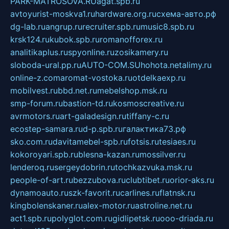
PARK-MATROSOVA.RU
agat.spb.ru
avtoyurist-moskva1.ru
hardware.org.ru
схема-авто.рф
dg-lab.ru
angrup.ru
recruiter.spb.ru
music8.spb.ru
krsk124.ru
kubok.spb.ru
romanofforex.ru
analitikaplus.ru
spyonline.ru
zosikamery.ru
sloboda-ural.pp.ru
AUTO-COM.SU
hohota.net
alimy.ru
online-z.com
aromat-vostoka.ru
otdelkaexp.ru
mobilvest.ru
bbd.net.ru
mebelshop.msk.ru
smp-forum.ru
bastion-td.ru
kosmoscreative.ru
avrmotors.ru
art-galadesign.ru
tiffany-c.ru
ecostep-samara.ru
d-p.spb.ru
галактика73.рф
sko.com.ru
davitamebel-spb.ru
fotsis.ru
tesiaes.ru
kokoroyari.spb.ru
blesna-kazan.ru
mossilver.ru
lenderoq.ru
sergeydobrin.ru
tochkazvuka.msk.ru
people-of-art.ru
bezzubova.ru
clubtibet.ru
orior-aks.ru
dynamoauto.ru
szk-favorit.ru
carlines.ru
flatnsk.ru
kingbolenskaner.ru
alex-motor.ru
astroline.net.ru
act1.spb.ru
polyglot.com.ru
gidlipetsk.ru
ooo-driada.ru