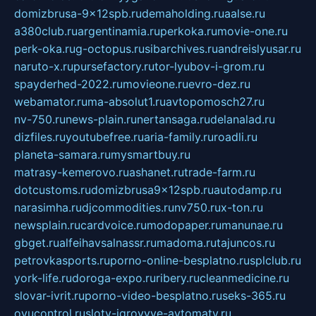
domizbrusa-9x12spb.ru
demaholding.ru
aalse.ru
a380club.ru
argentinamia.ru
perkoka.ru
movie-one.ru
perk-oka.ru
g-octopus.ru
sibarchives.ru
andreislyusar.ru
naruto-x.ru
pursefactory.ru
tor-lyubov-i-grom.ru
spayderhed-2022.ru
movieone.ru
evro-dez.ru
webamator.ru
ma-absolut1.ru
avtopomosch27.ru
nv-750.ru
news-plain.ru
nertansaga.ru
delanalad.ru
dizfiles.ru
youtubefree.ru
aria-family.ru
roadli.ru
planeta-samara.ru
mysmartbuy.ru
matrasy-kemerovo.ru
ashanet.ru
trade-farm.ru
dotcustoms.ru
domizbrusa9x12spb.ru
autodamp.ru
narasimha.ru
djcommodities.ru
nv750.ru
x-ton.ru
newsplain.ru
cardvoice.ru
modopaper.ru
manunae.ru
gbget.ru
alfeihavsalnassr.ru
madoma.ru
tajuncos.ru
petrovkasports.ru
porno-online-besplatno.ru
splclub.ru
york-life.ru
doroga-expo.ru
ribery.ru
cleanmedicine.ru
slovar-ivrit.ru
porno-video-besplatno.ru
seks-365.ru
ovucontrol.ru
sloty-igrovyye-avtomaty.ru