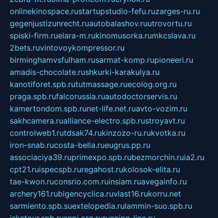
onlinekinospace.ru
startupstudio-fefu.ru
zarges-ru.ru
gegenjustizunrecht.ru
autobalashov.ru
utrovortu.ru
spiski-firm.ru
elara-m.ru
kinomusorka.ru
mkcslava.ru
2bets.ru
vintovoykompressor.ru
birminghamvsfulham.ru
sarmat-komp.ru
pioneeri.ru
amadis-chocolate.ru
shkurki-karakulya.ru
kanotiforet.spb.ru
tutmassage.ru
ecolog.org.ru
praga.spb.ru
falcorussia.ru
autodoctorservis.ru
kamertondom.spb.ru
net-life.net.ru
avto-vozim.ru
sakhcamera.ru
alliance-electro.spb.ru
stroyavt.ru
controlweb1.ru
tdsak74.ru
kinzozo-ru.ru
kvotka.ru
iron-snab.ru
costa-bella.ru
eugrus.pp.ru
associaciya39.ru
primexpo.spb.ru
bezmorchin.ru
ia2.ru
cpt21.ru
ispecspb.ru
regahost.ru
kolosok-elita.ru
tae-kwon.ru
consrio.com.ru
insiam.ru
avegainfo.ru
archery161.ru
bigencyclica.ru
vlast16.ru
korru.net
sarmiento.spb.su
extelopedia.ru
lammin-suo.spb.ru