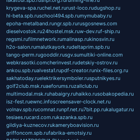
iskatour.spb.ru
snpi.org.ru
running-line.ru
krygeva-spa.ru
chel.net.ru
rust-loco.ru
dugshop.ru
hl-beta.spb.ru
school494.spb.ru
mymubaby.ru
epoha-metalband.ru
ngr.spb.ru
rusgosnews.com
dieselvostok.ru
24hostel.msk.ru
w-dev.ru
f-ship.ru
regsmi.ru
filmnetwork.ru
malinasp.ru
kinosvin.ru
h2o-salon.ru
malutkayork.ru
deltaprim.spb.ru
tango-perm.ru
gooddir.ru
sgv.su
multiki-online.com
webkrasotki.com
cherinvest.ru
detskiy-ostrov.ru
ankou.spb.ru
alvesta1.ru
pdf-creator.ru
nix-files.org.ru
sakhatoday.ru
elektrikersymboler.ru
sputnikyes.ru
golf2club.msk.ru
aeforums.ru
zallclub.ru
multimodal.msk.ru
habaigry.ru
haikko.ru
sobakopedia.ru
isz-fest.ru
ewnc.info
screensaver-clock.net.ru
volnav.spb.ru
comnat.ru
npf.net.ru
7bit.pp.ru
kalugatur.ru
tesiaes.ru
card.com.ru
kazanka.spb.ru
gildiya-kuznecov.ru
kameryboavision.ru
griffoncom.spb.ru
fabrika-emotsiy.ru