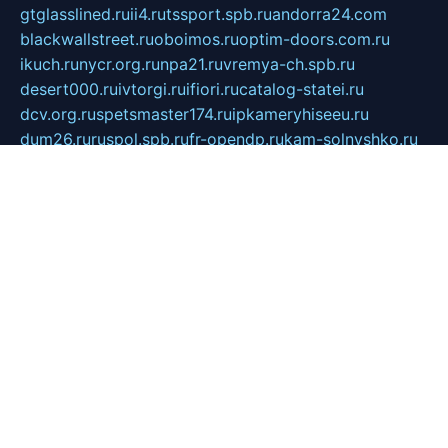
gtglasslined.ru
ii4.ru
tssport.spb.ru
andorra24.com
blackwallstreet.ru
oboimos.ru
optim-doors.com.ru
ikuch.ru
nycr.org.ru
npa21.ru
vremya-ch.spb.ru
desert000.ru
ivtorgi.ru
ifiori.ru
catalog-statei.ru
dcv.org.ru
spetsmaster174.ru
ipkameryhiseeu.ru
dum26.ru
ruspol.spb.ru
fr-opendp.ru
kam-solnyshko.ru
cheyenne-arapaho.ru
sevzapmetal.spb.ru
ted-lapidus.spb.ru
parasite-eliminator.ru
sigma-complete.ru
modernworld.ru
dama-moda.ru
eholot-group.ru
sk-nvkz.ru
DRONGOLD.RU
democratia2.ru
i-farmer.ru
mass-sport.org
jablonex.spb.ru
bookmess.ru
linkword.ru
refineua.com.ru
cs-spec.net.ru
altay-mebel.ru
DNK-THEATRE.RU
mechaniks.spb.ru
ipcamtechage.ru
skosta.ru
a-sun.ru
stroy-ldsp.ru
snowlands.org.ru
childrensshoes.ru
mrlizzy.ru
mebelsofiakrd.ru
bulizhenko.ru
rumantick.net.ru
mtszerno.ru
daily-fishing.ru
glushiteli-v-spb.ru
megasat.org.ru