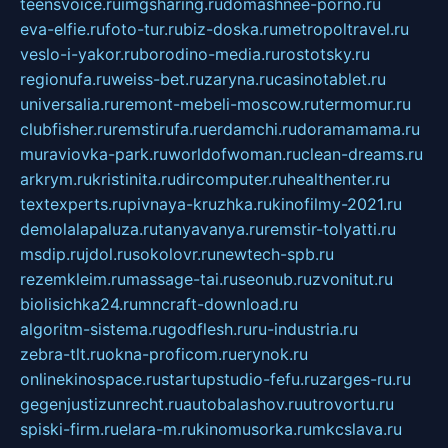
teensvoice.ru
imgsharing.ru
domashnee-porno.ru
eva-elfie.ru
foto-tur.ru
biz-doska.ru
metropoltravel.ru
veslo-i-yakor.ru
borodino-media.ru
rostotsky.ru
regionufa.ru
weiss-bet.ru
zaryna.ru
casinotablet.ru
universalia.ru
remont-mebeli-moscow.ru
termomur.ru
clubfisher.ru
remstirufa.ru
erdamchi.ru
doramamama.ru
muraviovka-park.ru
worldofwoman.ru
clean-dreams.ru
arkrym.ru
kristinita.ru
dircomputer.ru
healthenter.ru
textexperts.ru
pivnaya-kruzhka.ru
kinofilmy-2021.ru
demolalapaluza.ru
tanyavanya.ru
remstir-tolyatti.ru
msdip.ru
jdol.ru
sokolovr.ru
newtech-spb.ru
rezemkleim.ru
massage-tai.ru
seonub.ru
zvonitut.ru
biolisichka24.ru
mncraft-download.ru
algoritm-sistema.ru
godflesh.ru
ru-industria.ru
zebra-tlt.ru
okna-proficom.ru
erynok.ru
onlinekinospace.ru
startupstudio-fefu.ru
zarges-ru.ru
gegenjustizunrecht.ru
autobalashov.ru
utrovortu.ru
spiski-firm.ru
elara-m.ru
kinomusorka.ru
mkcslava.ru