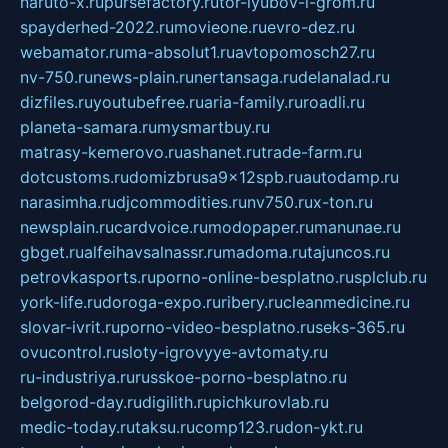
naruto-x.ru
pursefactory.ru
tor-lyubov-i-grom.ru
spayderhed-2022.ru
movieone.ru
evro-dez.ru
webamator.ru
ma-absolut1.ru
avtopomosch27.ru
nv-750.ru
news-plain.ru
nertansaga.ru
delanalad.ru
dizfiles.ru
youtubefree.ru
aria-family.ru
roadli.ru
planeta-samara.ru
mysmartbuy.ru
matrasy-kemerovo.ru
ashanet.ru
trade-farm.ru
dotcustoms.ru
domizbrusa9x12spb.ru
autodamp.ru
narasimha.ru
djcommodities.ru
nv750.ru
x-ton.ru
newsplain.ru
cardvoice.ru
modopaper.ru
manunae.ru
gbget.ru
alfeihavsalnassr.ru
madoma.ru
tajuncos.ru
petrovkasports.ru
porno-online-besplatno.ru
splclub.ru
york-life.ru
doroga-expo.ru
ribery.ru
cleanmedicine.ru
slovar-ivrit.ru
porno-video-besplatno.ru
seks-365.ru
ovucontrol.ru
sloty-igrovyye-avtomaty.ru
ru-industriya.ru
russkoe-porno-besplatno.ru
belgorod-day.ru
digilith.ru
pichkurovlab.ru
medic-today.ru
taksu.ru
comp123.ru
don-ykt.ru