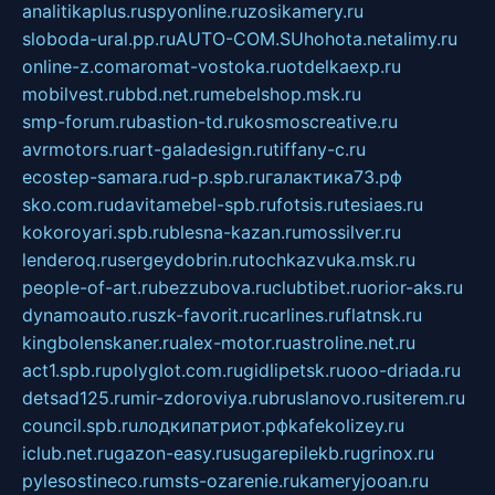
analitikaplus.ru
spyonline.ru
zosikamery.ru
sloboda-ural.pp.ru
AUTO-COM.SU
hohota.net
alimy.ru
online-z.com
aromat-vostoka.ru
otdelkaexp.ru
mobilvest.ru
bbd.net.ru
mebelshop.msk.ru
smp-forum.ru
bastion-td.ru
kosmoscreative.ru
avrmotors.ru
art-galadesign.ru
tiffany-c.ru
ecostep-samara.ru
d-p.spb.ru
галактика73.рф
sko.com.ru
davitamebel-spb.ru
fotsis.ru
tesiaes.ru
kokoroyari.spb.ru
blesna-kazan.ru
mossilver.ru
lenderoq.ru
sergeydobrin.ru
tochkazvuka.msk.ru
people-of-art.ru
bezzubova.ru
clubtibet.ru
orior-aks.ru
dynamoauto.ru
szk-favorit.ru
carlines.ru
flatnsk.ru
kingbolenskaner.ru
alex-motor.ru
astroline.net.ru
act1.spb.ru
polyglot.com.ru
gidlipetsk.ru
ooo-driada.ru
detsad125.ru
mir-zdoroviya.ru
bruslanovo.ru
siterem.ru
council.spb.ru
лодкипатриот.рф
kafekolizey.ru
iclub.net.ru
gazon-easy.ru
sugarepilekb.ru
grinox.ru
pylesostineco.ru
msts-ozarenie.ru
kameryjooan.ru