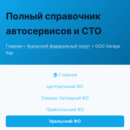
Полный справочник
автосервисов и СТО
Главная
»
Уральский федеральный округ
» ООО Garage
Кар
🏠 Главная
Центральный ФО
Северо-Западный ФО
Приволжский ФО
Уральский ФО