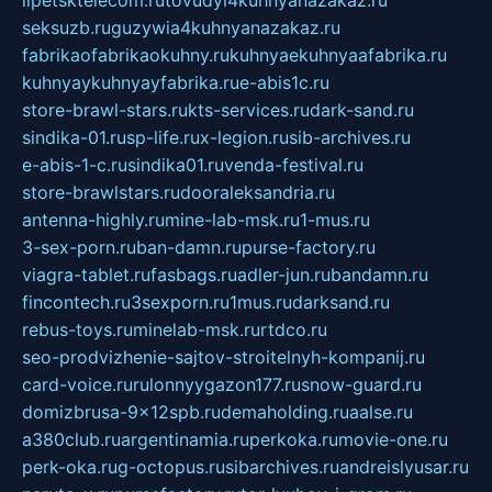
lipetsktelecom.ru
tovudyi4kuhnyanazakaz.ru
seksuzb.ru
guzywia4kuhnyanazakaz.ru
fabrikaofabrikaokuhny.ru
kuhnyaekuhnyaafabrika.ru
kuhnyaykuhnyayfabrika.ru
e-abis1c.ru
store-brawl-stars.ru
kts-services.ru
dark-sand.ru
sindika-01.ru
sp-life.ru
x-legion.ru
sib-archives.ru
e-abis-1-c.ru
sindika01.ru
venda-festival.ru
store-brawlstars.ru
dooraleksandria.ru
antenna-highly.ru
mine-lab-msk.ru
1-mus.ru
3-sex-porn.ru
ban-damn.ru
purse-factory.ru
viagra-tablet.ru
fasbags.ru
adler-jun.ru
bandamn.ru
fincontech.ru
3sexporn.ru
1mus.ru
darksand.ru
rebus-toys.ru
minelab-msk.ru
rtdco.ru
seo-prodvizhenie-sajtov-stroitelnyh-kompanij.ru
card-voice.ru
rulonnyygazon177.ru
snow-guard.ru
domizbrusa-9x12spb.ru
demaholding.ru
aalse.ru
a380club.ru
argentinamia.ru
perkoka.ru
movie-one.ru
perk-oka.ru
g-octopus.ru
sibarchives.ru
andreislyusar.ru