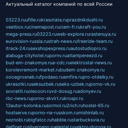
Актуальный каталог компаний по всей России
03223.ru
ufille.ru
krasotata.ru
prazdnikdushi.ru
veetbox.ru
cinemapost.ru
ciam-fr.ru
kraft-you.ru
mega-press.ru
03223.ru
web-explore.ru
rastenuya.ru
eurovision-russia.ru
strah-news.ru
freeride-team.ru
itrack-24.ru
sexshopexpress.ru
autostudiopro.ru
alabuga-cityhotel.ru
pornv.ru
atlantpereezd.ru
bud-em-znakomye.ru
a-cdc.ru
elektrostal-news.ru
korolevremont-market.ru
budem-znakomye.ru
oooagrosnab.ru
fpodaso.ru
emfire.ru
pro-otdelky.ru
ukrasotki.ru
seksuzbek.ru
seks-uzbek.ru
porno-vk.ru
sovratili.ru
olecoon.ru
vd-dosug.ru
adonyev.ru
rbc-news.ru
porno-skvirt.ru
krospr.ru
13autor-kolonka.ru
sormol.ru
2rich.ru
hostel-65.ru
hostserve.ru
porno-na-russkom.ru
mishinlab.ru
neznobi.ru
bigfatcc.ru
habble.ru
starbucksvia.ru
delfinet.ru
silvernano.ru
elestal.ru
vektor-doroga.ru