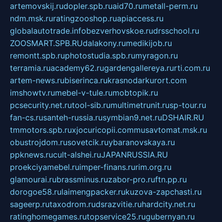
artemovskij.ru
dopler.spb.ru
aid70.ru
metall-perm.ru
ndm.msk.ru
ratingzooshop.ru
apiaccess.ru
globalautotrade.info
bezverhovskoe.ru
drsschool.ru
ZOOSMART.SPB.RU
dalakony.ru
medikijob.ru
remontt.spb.ru
photostudia.spb.ru
myragon.ru
terramia.ru
academy62.ru
gardengallereya.ru
rti.com.ru
artem-news.ru
biserinca.ru
krasnodarkurort.com
imshowtv.ru
mebel-v-tule.ru
mobtopik.ru
pcsecurity.net.ru
tool-sib.ru
multimetrunit.ru
sp-tour.ru
fan-cs.ru
santeh-russia.ru
symbian9.net.ru
DSHAIR.RU
tmmotors.spb.ru
xjocuricopii.com
musavtomat.msk.ru
obustrojdom.ru
sovetcik.ru
ybaranovskaya.ru
ppknews.ru
cult-alshei.ru
JAPANRUSSIA.RU
proekciyamebel.ru
imper-finans.ru
rim.org.ru
glamourai.ru
brassminus.ru
zabor-pro.ru
ftn.pp.ru
dorogoe58.ru
laimengpacker.ru
kuzova-zapchasti.ru
sageerp.ru
taxodrom.ru
dsrazvitie.ru
hardcity.net.ru
ratinghomegames.ru
topservice25.ru
gubernyan.ru