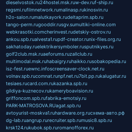
dieselvostok.ru
24hostel.msk.ru
w-dev.ru
f-ship.ru
regsmi.ru
filmnetwork.ru
malinasp.ru
kinosvin.ru
h2o-salon.ru
malutkayork.ru
deltaprim.spb.ru
tango-perm.ru
gooddir.ru
sgv.su
multiki-online.com
webkrasotki.com
cherinvest.ru
detskiy-ostrov.ru
ankou.spb.ru
alvesta1.ru
pdf-creator.ru
nix-files.org.ru
sakhatoday.ru
elektrikersymboler.ru
sputnikyes.ru
golf2club.msk.ru
aeforums.ru
zallclub.ru
multimodal.msk.ru
habaigry.ru
haikko.ru
sobakopedia.ru
isz-fest.ru
ewnc.info
screensaver-clock.net.ru
volnav.spb.ru
comnat.ru
npf.net.ru
7bit.pp.ru
kalugatur.ru
tesiaes.ru
card.com.ru
kazanka.spb.ru
gildiya-kuznecov.ru
kameryboavision.ru
griffoncom.spb.ru
fabrika-emotsiy.ru
PARK-MATROSOVA.RU
agat.spb.ru
avtoyurist-moskva1.ru
hardware.org.ru
схема-авто.рф
dg-lab.ru
angrup.ru
recruiter.spb.ru
music8.spb.ru
krsk124.ru
kubok.spb.ru
romanofforex.ru