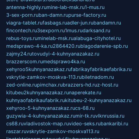
antenna-highly.ru
mine-lab-msk.ru
1-mus.ru
3-sex-porn.ru
ban-damn.ru
purse-factory.ru
viagra-tablet.ru
fasbags.ru
adler-jun.ru
bandamn.ru
fincontech.ru
3sexporn.ru
1mus.ru
darksand.ru
rebus-toys.ru
minelab-msk.ru
alabuga-cityhotel.ru
medsprawo-4-ka.ru
2864420.ru
blagodarenie-spb.ru
zajmy24.ru
tovudyi-4-kuhnyanazakaz.ru
brazzerscom.ru
medsprawo4ka.ru
xehyroo5kuhnyanazakaz.ru
fabrikayfabrikaefabrika.ru
vskrytie-zamkov-moskva-113.ru
biletnadom.ru
zed-online.ru
pimchax.ru
brazzers-hd.ru
z-host.ru
kitubeu2kuhnyanazakaz.ru
naperekate.ru
kuhnyaofabrikaufabrik.ru
kitubeu-2-kuhnyanazakaz.ru
xehyroo-5-kuhnyanazakaz.ru
cs-68.ru
guzywia-4-kuhnyanazakaz.ru
mir-tk.ru
vlknrussia.ru
cs68.ru
vladivostok-map.ru
video-seks.ru
bankaribi.ru
raszar.ru
vskrytie-zamkov-moskva113.ru