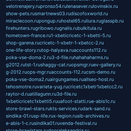
velotrenajery.ru
pronso54.ru
lenasever.ru
lovinskix.ru
show-pets.ru
smartnews03.ru
discofoxworld.ru
miraclecoon.ru
pongup.ru
hostel65.ru
liura.ru
glasspb.ru
firehunters.ru
gribowo.ru
gnalis.ru
bulkitula.ru
hometown-france.ru
1-xbeticricetc-1-xbetti-5.ru
shop-garena.ru
cricetc-1-xbetr-1-xbetcc-2.ru
one-life-story.ru
top-halyava.ru
accounts112.ru
poka-vse-doma-2.ru
3-d-file.ru
hahahaharms.ru
g2012.ru
tst-1.ru
shaggy-cat.ru
opsmgr.ru
ev-gallery.ru
g-2012.ru
ops-mgr.ru
accounts-112.ru
csm-demo.ru
poka-vse-doma2.ru
airgungames.ru
allseo-host.ru
tehosmotre.ru
varieta-yug.ru
cricetc1xbetr1xbetcc2.ru
raytor-d.ru
atillagunn.ru
3d-file.ru
1xbeticricetc1xbetti5.ru
uafoot-statti.ru
e-abis1c.ru
store-brawl-stars.ru
kts-services.ru
dark-sand.ru
sindika-01.ru
sp-life.ru
x-legion.ru
sib-archives.ru
e-abis-1-c.ru
sindika01.ru
venda-festival.ru
store-brawlstars.ru
dooraleksandria.ru