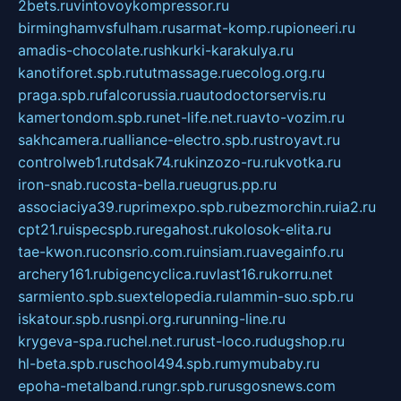
2bets.ru
vintovoykompressor.ru
birminghamvsfulham.ru
sarmat-komp.ru
pioneeri.ru
amadis-chocolate.ru
shkurki-karakulya.ru
kanotiforet.spb.ru
tutmassage.ru
ecolog.org.ru
praga.spb.ru
falcorussia.ru
autodoctorservis.ru
kamertondom.spb.ru
net-life.net.ru
avto-vozim.ru
sakhcamera.ru
alliance-electro.spb.ru
stroyavt.ru
controlweb1.ru
tdsak74.ru
kinzozo-ru.ru
kvotka.ru
iron-snab.ru
costa-bella.ru
eugrus.pp.ru
associaciya39.ru
primexpo.spb.ru
bezmorchin.ru
ia2.ru
cpt21.ru
ispecspb.ru
regahost.ru
kolosok-elita.ru
tae-kwon.ru
consrio.com.ru
insiam.ru
avegainfo.ru
archery161.ru
bigencyclica.ru
vlast16.ru
korru.net
sarmiento.spb.su
extelopedia.ru
lammin-suo.spb.ru
iskatour.spb.ru
snpi.org.ru
running-line.ru
krygeva-spa.ru
chel.net.ru
rust-loco.ru
dugshop.ru
hl-beta.spb.ru
school494.spb.ru
mymubaby.ru
epoha-metalband.ru
ngr.spb.ru
rusgosnews.com