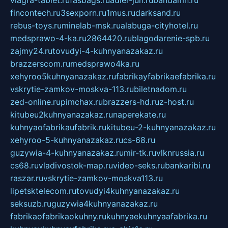
fincontech.ru
3sexporn.ru
1mus.ru
darksand.ru
rebus-toys.ru
minelab-msk.ru
alabuga-cityhotel.ru
medsprawo-4-ka.ru
2864420.ru
blagodarenie-spb.ru
zajmy24.ru
tovudyi-4-kuhnyanazakaz.ru
brazzerscom.ru
medsprawo4ka.ru
xehyroo5kuhnyanazakaz.ru
fabrikayfabrikaefabrika.ru
vskrytie-zamkov-moskva-113.ru
biletnadom.ru
zed-online.ru
pimchax.ru
brazzers-hd.ru
z-host.ru
kitubeu2kuhnyanazakaz.ru
naperekate.ru
kuhnyaofabrikaufabrik.ru
kitubeu-2-kuhnyanazakaz.ru
xehyroo-5-kuhnyanazakaz.ru
cs-68.ru
guzywia-4-kuhnyanazakaz.ru
mir-tk.ru
vlknrussia.ru
cs68.ru
vladivostok-map.ru
video-seks.ru
bankaribi.ru
raszar.ru
vskrytie-zamkov-moskva113.ru
lipetsktelecom.ru
tovudyi4kuhnyanazakaz.ru
seksuzb.ru
guzywia4kuhnyanazakaz.ru
fabrikaofabrikaokuhny.ru
kuhnyaekuhnyaafabrika.ru