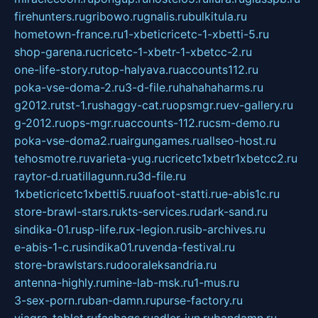
firehunters.ru
gribowo.ru
gnalis.ru
bulkitula.ru
hometown-france.ru
1-xbeticricetc-1-xbetti-5.ru
shop-garena.ru
cricetc-1-xbetr-1-xbetcc-2.ru
one-life-story.ru
top-halyava.ru
accounts112.ru
poka-vse-doma-2.ru
3-d-file.ru
hahahaharms.ru
g2012.ru
tst-1.ru
shaggy-cat.ru
opsmgr.ru
ev-gallery.ru
g-2012.ru
ops-mgr.ru
accounts-112.ru
csm-demo.ru
poka-vse-doma2.ru
airgungames.ru
allseo-host.ru
tehosmotre.ru
varieta-yug.ru
cricetc1xbetr1xbetcc2.ru
raytor-d.ru
atillagunn.ru
3d-file.ru
1xbeticricetc1xbetti5.ru
uafoot-statti.ru
e-abis1c.ru
store-brawl-stars.ru
kts-services.ru
dark-sand.ru
sindika-01.ru
sp-life.ru
x-legion.ru
sib-archives.ru
e-abis-1-c.ru
sindika01.ru
venda-festival.ru
store-brawlstars.ru
dooraleksandria.ru
antenna-highly.ru
mine-lab-msk.ru
1-mus.ru
3-sex-porn.ru
ban-damn.ru
purse-factory.ru
viagra-tablet.ru
fasbags.ru
adler-jun.ru
bandamn.ru