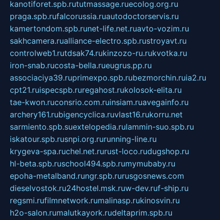
kanotiforet.spb.ru
tutmassage.ru
ecolog.org.ru
praga.spb.ru
falcorussia.ru
autodoctorservis.ru
kamertondom.spb.ru
net-life.net.ru
avto-vozim.ru
sakhcamera.ru
alliance-electro.spb.ru
stroyavt.ru
controlweb1.ru
tdsak74.ru
kinzozo-ru.ru
kvotka.ru
iron-snab.ru
costa-bella.ru
eugrus.pp.ru
associaciya39.ru
primexpo.spb.ru
bezmorchin.ru
ia2.ru
cpt21.ru
ispecspb.ru
regahost.ru
kolosok-elita.ru
tae-kwon.ru
consrio.com.ru
insiam.ru
avegainfo.ru
archery161.ru
bigencyclica.ru
vlast16.ru
korru.net
sarmiento.spb.su
extelopedia.ru
lammin-suo.spb.ru
iskatour.spb.ru
snpi.org.ru
running-line.ru
krygeva-spa.ru
chel.net.ru
rust-loco.ru
dugshop.ru
hl-beta.spb.ru
school494.spb.ru
mymubaby.ru
epoha-metalband.ru
ngr.spb.ru
rusgosnews.com
dieselvostok.ru
24hostel.msk.ru
w-dev.ru
f-ship.ru
regsmi.ru
filmnetwork.ru
malinasp.ru
kinosvin.ru
h2o-salon.ru
malutkayork.ru
deltaprim.spb.ru