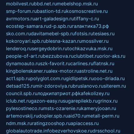
mobilvest.ru
bbd.net.ru
mebelshop.msk.ru
smp-forum.ru
bastion-td.ru
kosmoscreative.ru
avrmotors.ru
art-galadesign.ru
tiffany-c.ru
ecostep-samara.ru
d-p.spb.ru
галактика73.рф
sko.com.ru
davitamebel-spb.ru
fotsis.ru
tesiaes.ru
kokoroyari.spb.ru
blesna-kazan.ru
mossilver.ru
lenderoq.ru
sergeydobrin.ru
tochkazvuka.msk.ru
people-of-art.ru
bezzubova.ru
clubtibet.ru
orior-aks.ru
dynamoauto.ru
szk-favorit.ru
carlines.ru
flatnsk.ru
kingbolenskaner.ru
alex-motor.ru
astroline.net.ru
act1.spb.ru
polyglot.com.ru
gidlipetsk.ru
ooo-driada.ru
detsad125.ru
mir-zdoroviya.ru
bruslanovo.ru
siterem.ru
council.spb.ru
лодкипатриот.рф
kafekolizey.ru
iclub.net.ru
gazon-easy.ru
sugarepilekb.ru
grinox.ru
pylesostineco.ru
msts-ozarenie.ru
kameryjooan.ru
artemovskij.ru
dopler.spb.ru
aid70.ru
metall-perm.ru
ndm.msk.ru
ratingzooshop.ru
apiaccess.ru
globalautotrade.info
bezverhovskoe.ru
drsschool.ru