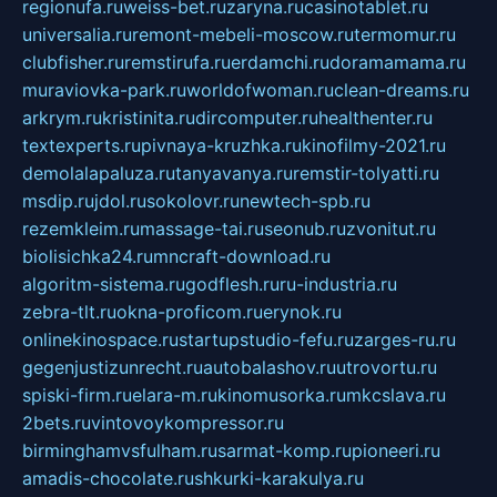
regionufa.ru
weiss-bet.ru
zaryna.ru
casinotablet.ru
universalia.ru
remont-mebeli-moscow.ru
termomur.ru
clubfisher.ru
remstirufa.ru
erdamchi.ru
doramamama.ru
muraviovka-park.ru
worldofwoman.ru
clean-dreams.ru
arkrym.ru
kristinita.ru
dircomputer.ru
healthenter.ru
textexperts.ru
pivnaya-kruzhka.ru
kinofilmy-2021.ru
demolalapaluza.ru
tanyavanya.ru
remstir-tolyatti.ru
msdip.ru
jdol.ru
sokolovr.ru
newtech-spb.ru
rezemkleim.ru
massage-tai.ru
seonub.ru
zvonitut.ru
biolisichka24.ru
mncraft-download.ru
algoritm-sistema.ru
godflesh.ru
ru-industria.ru
zebra-tlt.ru
okna-proficom.ru
erynok.ru
onlinekinospace.ru
startupstudio-fefu.ru
zarges-ru.ru
gegenjustizunrecht.ru
autobalashov.ru
utrovortu.ru
spiski-firm.ru
elara-m.ru
kinomusorka.ru
mkcslava.ru
2bets.ru
vintovoykompressor.ru
birminghamvsfulham.ru
sarmat-komp.ru
pioneeri.ru
amadis-chocolate.ru
shkurki-karakulya.ru