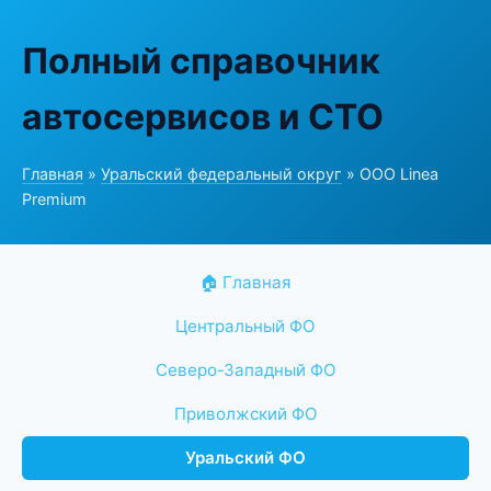
Полный справочник
автосервисов и СТО
Главная
»
Уральский федеральный округ
» ООО Linea
Premium
🏠 Главная
Центральный ФО
Северо-Западный ФО
Приволжский ФО
Уральский ФО