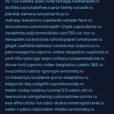
nv-750.ru
news-plain.ru
nertansaga.ru
delanalad.ru
dizfiles.ru
youtubefree.ru
aria-family.ru
roadli.ru
planeta-samara.ru
mysmartbuy.ru
matrasy-kemerovo.ru
ashanet.ru
trade-farm.ru
dotcustoms.ru
domizbrusa9x12spb.ru
autodamp.ru
narasimha.ru
djcommodities.ru
nv750.ru
x-ton.ru
newsplain.ru
cardvoice.ru
modopaper.ru
manunae.ru
gbget.ru
alfeihavsalnassr.ru
madoma.ru
tajuncos.ru
petrovkasports.ru
porno-online-besplatno.ru
splclub.ru
york-life.ru
doroga-expo.ru
ribery.ru
cleanmedicine.ru
slovar-ivrit.ru
porno-video-besplatno.ru
seks-365.ru
ovucontrol.ru
sloty-igrovyye-avtomaty.ru
ru-industriya.ru
russkoe-porno-besplatno.ru
belgorod-day.ru
digilith.ru
pichkurovlab.ru
medic-today.ru
taksu.ru
comp123.ru
don-ykt.ru
teensvoice.ru
imgsharing.ru
domashnee-porno.ru
eva-elfie.ru
foto-tur.ru
biz-doska.ru
metropoltravel.ru
veslo-i-yakor.ru
borodino-media.ru
rostotsky.ru