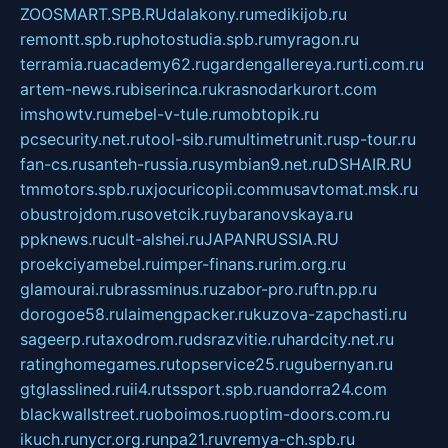
ZOOSMART.SPB.RU
dalakony.ru
medikijob.ru
remontt.spb.ru
photostudia.spb.ru
myragon.ru
terramia.ru
academy62.ru
gardengallereya.ru
rti.com.ru
artem-news.ru
biserinca.ru
krasnodarkurort.com
imshowtv.ru
mebel-v-tule.ru
mobtopik.ru
pcsecurity.net.ru
tool-sib.ru
multimetrunit.ru
sp-tour.ru
fan-cs.ru
santeh-russia.ru
symbian9.net.ru
DSHAIR.RU
tmmotors.spb.ru
xjocuricopii.com
musavtomat.msk.ru
obustrojdom.ru
sovetcik.ru
ybaranovskaya.ru
ppknews.ru
cult-alshei.ru
JAPANRUSSIA.RU
proekciyamebel.ru
imper-finans.ru
rim.org.ru
glamourai.ru
brassminus.ru
zabor-pro.ru
ftn.pp.ru
dorogoe58.ru
laimengpacker.ru
kuzova-zapchasti.ru
sageerp.ru
taxodrom.ru
dsrazvitie.ru
hardcity.net.ru
ratinghomegames.ru
topservice25.ru
gubernyan.ru
gtglasslined.ru
ii4.ru
tssport.spb.ru
andorra24.com
blackwallstreet.ru
oboimos.ru
optim-doors.com.ru
ikuch.ru
nycr.org.ru
npa21.ru
vremya-ch.spb.ru