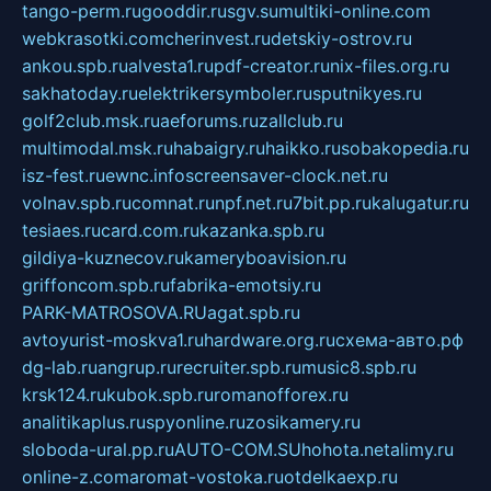
tango-perm.ru
gooddir.ru
sgv.su
multiki-online.com
webkrasotki.com
cherinvest.ru
detskiy-ostrov.ru
ankou.spb.ru
alvesta1.ru
pdf-creator.ru
nix-files.org.ru
sakhatoday.ru
elektrikersymboler.ru
sputnikyes.ru
golf2club.msk.ru
aeforums.ru
zallclub.ru
multimodal.msk.ru
habaigry.ru
haikko.ru
sobakopedia.ru
isz-fest.ru
ewnc.info
screensaver-clock.net.ru
volnav.spb.ru
comnat.ru
npf.net.ru
7bit.pp.ru
kalugatur.ru
tesiaes.ru
card.com.ru
kazanka.spb.ru
gildiya-kuznecov.ru
kameryboavision.ru
griffoncom.spb.ru
fabrika-emotsiy.ru
PARK-MATROSOVA.RU
agat.spb.ru
avtoyurist-moskva1.ru
hardware.org.ru
схема-авто.рф
dg-lab.ru
angrup.ru
recruiter.spb.ru
music8.spb.ru
krsk124.ru
kubok.spb.ru
romanofforex.ru
analitikaplus.ru
spyonline.ru
zosikamery.ru
sloboda-ural.pp.ru
AUTO-COM.SU
hohota.net
alimy.ru
online-z.com
aromat-vostoka.ru
otdelkaexp.ru