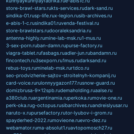
kuhnyaykuhnyayfabrika.ru
e-abis1c.ru
store-brawl-stars.ru
kts-services.ru
dark-sand.ru
sindika-01.ru
sp-life.ru
x-legion.ru
sib-archives.ru
e-abis-1-c.ru
sindika01.ru
venda-festival.ru
store-brawlstars.ru
dooraleksandria.ru
antenna-highly.ru
mine-lab-msk.ru
1-mus.ru
3-sex-porn.ru
ban-damn.ru
purse-factory.ru
viagra-tablet.ru
fasbags.ru
adler-jun.ru
bandamn.ru
fincontech.ru
3sexporn.ru
1mus.ru
darksand.ru
rebus-toys.ru
minelab-msk.ru
rtdco.ru
seo-prodvizhenie-sajtov-stroitelnyh-kompanij.ru
card-voice.ru
rulonnyygazon177.ru
snow-guard.ru
domizbrusa-9x12spb.ru
demaholding.ru
aalse.ru
a380club.ru
argentinamia.ru
perkoka.ru
movie-one.ru
perk-oka.ru
g-octopus.ru
sibarchives.ru
andreislyusar.ru
naruto-x.ru
pursefactory.ru
tor-lyubov-i-grom.ru
spayderhed-2022.ru
movieone.ru
evro-dez.ru
webamator.ru
ma-absolut1.ru
avtopomosch27.ru