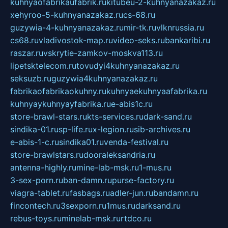
kuhnyaofabrikaufabrik.ru
kitubeu-2-kuhnyanazakaz.ru
xehyroo-5-kuhnyanazakaz.ru
cs-68.ru
guzywia-4-kuhnyanazakaz.ru
mir-tk.ru
vlknrussia.ru
cs68.ru
vladivostok-map.ru
video-seks.ru
bankaribi.ru
raszar.ru
vskrytie-zamkov-moskva113.ru
lipetsktelecom.ru
tovudyi4kuhnyanazakaz.ru
seksuzb.ru
guzywia4kuhnyanazakaz.ru
fabrikaofabrikaokuhny.ru
kuhnyaekuhnyaafabrika.ru
kuhnyaykuhnyayfabrika.ru
e-abis1c.ru
store-brawl-stars.ru
kts-services.ru
dark-sand.ru
sindika-01.ru
sp-life.ru
x-legion.ru
sib-archives.ru
e-abis-1-c.ru
sindika01.ru
venda-festival.ru
store-brawlstars.ru
dooraleksandria.ru
antenna-highly.ru
mine-lab-msk.ru
1-mus.ru
3-sex-porn.ru
ban-damn.ru
purse-factory.ru
viagra-tablet.ru
fasbags.ru
adler-jun.ru
bandamn.ru
fincontech.ru
3sexporn.ru
1mus.ru
darksand.ru
rebus-toys.ru
minelab-msk.ru
rtdco.ru