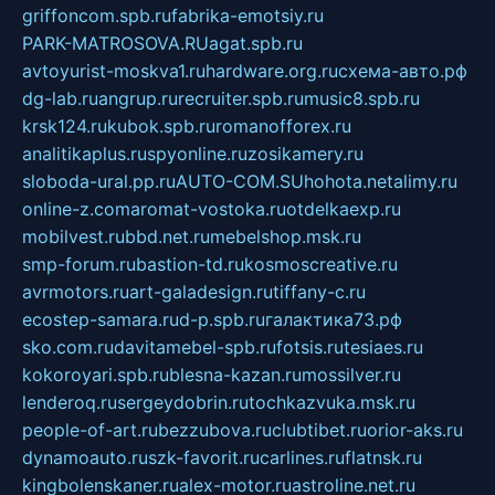
griffoncom.spb.ru
fabrika-emotsiy.ru
PARK-MATROSOVA.RU
agat.spb.ru
avtoyurist-moskva1.ru
hardware.org.ru
схема-авто.рф
dg-lab.ru
angrup.ru
recruiter.spb.ru
music8.spb.ru
krsk124.ru
kubok.spb.ru
romanofforex.ru
analitikaplus.ru
spyonline.ru
zosikamery.ru
sloboda-ural.pp.ru
AUTO-COM.SU
hohota.net
alimy.ru
online-z.com
aromat-vostoka.ru
otdelkaexp.ru
mobilvest.ru
bbd.net.ru
mebelshop.msk.ru
smp-forum.ru
bastion-td.ru
kosmoscreative.ru
avrmotors.ru
art-galadesign.ru
tiffany-c.ru
ecostep-samara.ru
d-p.spb.ru
галактика73.рф
sko.com.ru
davitamebel-spb.ru
fotsis.ru
tesiaes.ru
kokoroyari.spb.ru
blesna-kazan.ru
mossilver.ru
lenderoq.ru
sergeydobrin.ru
tochkazvuka.msk.ru
people-of-art.ru
bezzubova.ru
clubtibet.ru
orior-aks.ru
dynamoauto.ru
szk-favorit.ru
carlines.ru
flatnsk.ru
kingbolenskaner.ru
alex-motor.ru
astroline.net.ru