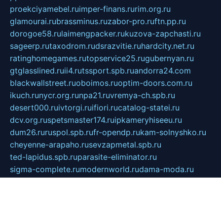
proekciyamebel.ru
imper-finans.ru
rim.org.ru
glamourai.ru
brassminus.ru
zabor-pro.ru
ftn.pp.ru
dorogoe58.ru
laimengpacker.ru
kuzova-zapchasti.ru
sageerp.ru
taxodrom.ru
dsrazvitie.ru
hardcity.net.ru
ratinghomegames.ru
topservice25.ru
gubernyan.ru
gtglasslined.ru
ii4.ru
tssport.spb.ru
andorra24.com
blackwallstreet.ru
oboimos.ru
optim-doors.com.ru
ikuch.ru
nycr.org.ru
npa21.ru
vremya-ch.spb.ru
desert000.ru
ivtorgi.ru
ifiori.ru
catalog-statei.ru
dcv.org.ru
spetsmaster174.ru
ipkameryhiseeu.ru
dum26.ru
ruspol.spb.ru
fr-opendp.ru
kam-solnyshko.ru
cheyenne-arapaho.ru
sevzapmetal.spb.ru
ted-lapidus.spb.ru
parasite-eliminator.ru
sigma-complete.ru
modernworld.ru
dama-moda.ru
eholot-group.ru
sk-nvkz.ru
DRONGOLD.RU
democratia2.ru
i-farmer.ru
mass-sport.org
jablonex.spb.ru
bookmess.ru
linkword.ru
refineua.com.ru
cs-spec.net.ru
altay-mebel.ru