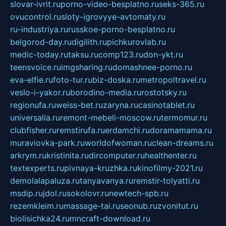
slovar-ivrit.ru
porno-video-besplatno.ru
seks-365.ru
ovucontrol.ru
sloty-igrovyye-avtomaty.ru
ru-industriya.ru
russkoe-porno-besplatno.ru
belgorod-day.ru
digilith.ru
pichkurovlab.ru
medic-today.ru
taksu.ru
comp123.ru
don-ykt.ru
teensvoice.ru
imgsharing.ru
domashnee-porno.ru
eva-elfie.ru
foto-tur.ru
biz-doska.ru
metropoltravel.ru
veslo-i-yakor.ru
borodino-media.ru
rostotsky.ru
regionufa.ru
weiss-bet.ru
zaryna.ru
casinotablet.ru
universalia.ru
remont-mebeli-moscow.ru
termomur.ru
clubfisher.ru
remstirufa.ru
erdamchi.ru
doramamama.ru
muraviovka-park.ru
worldofwoman.ru
clean-dreams.ru
arkrym.ru
kristinita.ru
dircomputer.ru
healthenter.ru
textexperts.ru
pivnaya-kruzhka.ru
kinofilmy-2021.ru
demolalapaluza.ru
tanyavanya.ru
remstir-tolyatti.ru
msdip.ru
jdol.ru
sokolovr.ru
newtech-spb.ru
rezemkleim.ru
massage-tai.ru
seonub.ru
zvonitut.ru
biolisichka24.ru
mncraft-download.ru