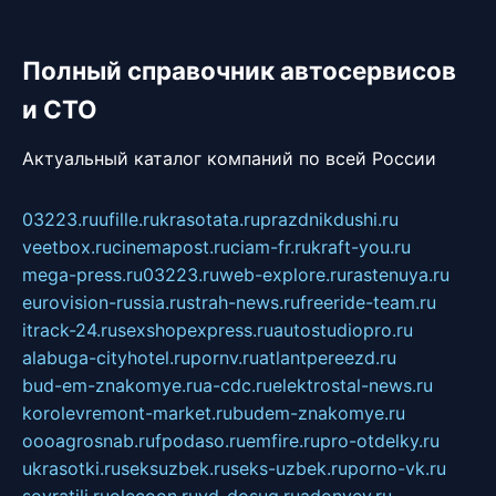
Полный справочник автосервисов
и СТО
Актуальный каталог компаний по всей России
03223.ru
ufille.ru
krasotata.ru
prazdnikdushi.ru
veetbox.ru
cinemapost.ru
ciam-fr.ru
kraft-you.ru
mega-press.ru
03223.ru
web-explore.ru
rastenuya.ru
eurovision-russia.ru
strah-news.ru
freeride-team.ru
itrack-24.ru
sexshopexpress.ru
autostudiopro.ru
alabuga-cityhotel.ru
pornv.ru
atlantpereezd.ru
bud-em-znakomye.ru
a-cdc.ru
elektrostal-news.ru
korolevremont-market.ru
budem-znakomye.ru
oooagrosnab.ru
fpodaso.ru
emfire.ru
pro-otdelky.ru
ukrasotki.ru
seksuzbek.ru
seks-uzbek.ru
porno-vk.ru