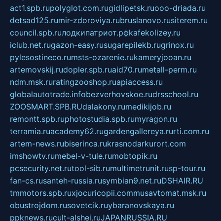
act1.spb.ru
polyglot.com.ru
gidlipetsk.ru
ooo-driada.ru
detsad125.ru
mir-zdoroviya.ru
bruslanovo.ru
siterem.ru
council.spb.ru
лодкипатриот.рф
kafekolizey.ru
iclub.net.ru
gazon-easy.ru
sugarepilekb.ru
grinox.ru
pylesostineco.ru
msts-ozarenie.ru
kameryjooan.ru
artemovskij.ru
dopler.spb.ru
aid70.ru
metall-perm.ru
ndm.msk.ru
ratingzooshop.ru
apiaccess.ru
globalautotrade.info
bezverhovskoe.ru
drsschool.ru
ZOOSMART.SPB.RU
dalakony.ru
medikijob.ru
remontt.spb.ru
photostudia.spb.ru
myragon.ru
terramia.ru
academy62.ru
gardengallereya.ru
rti.com.ru
artem-news.ru
biserinca.ru
krasnodarkurort.com
imshowtv.ru
mebel-v-tule.ru
mobtopik.ru
pcsecurity.net.ru
tool-sib.ru
multimetrunit.ru
sp-tour.ru
fan-cs.ru
santeh-russia.ru
symbian9.net.ru
DSHAIR.RU
tmmotors.spb.ru
xjocuricopii.com
musavtomat.msk.ru
obustrojdom.ru
sovetcik.ru
ybaranovskaya.ru
ppknews.ru
cult-alshei.ru
JAPANRUSSIA.RU