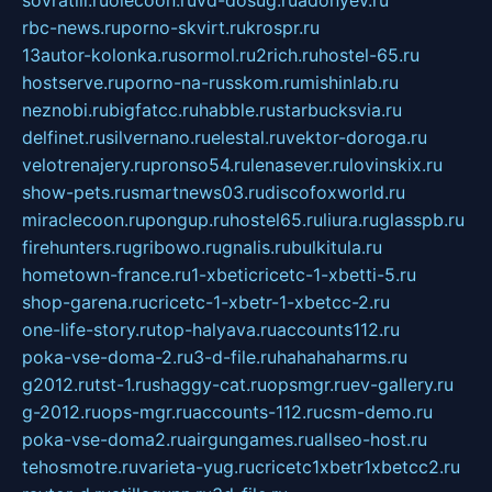
sovratili.ru
olecoon.ru
vd-dosug.ru
adonyev.ru
rbc-news.ru
porno-skvirt.ru
krospr.ru
13autor-kolonka.ru
sormol.ru
2rich.ru
hostel-65.ru
hostserve.ru
porno-na-russkom.ru
mishinlab.ru
neznobi.ru
bigfatcc.ru
habble.ru
starbucksvia.ru
delfinet.ru
silvernano.ru
elestal.ru
vektor-doroga.ru
velotrenajery.ru
pronso54.ru
lenasever.ru
lovinskix.ru
show-pets.ru
smartnews03.ru
discofoxworld.ru
miraclecoon.ru
pongup.ru
hostel65.ru
liura.ru
glasspb.ru
firehunters.ru
gribowo.ru
gnalis.ru
bulkitula.ru
hometown-france.ru
1-xbeticricetc-1-xbetti-5.ru
shop-garena.ru
cricetc-1-xbetr-1-xbetcc-2.ru
one-life-story.ru
top-halyava.ru
accounts112.ru
poka-vse-doma-2.ru
3-d-file.ru
hahahaharms.ru
g2012.ru
tst-1.ru
shaggy-cat.ru
opsmgr.ru
ev-gallery.ru
g-2012.ru
ops-mgr.ru
accounts-112.ru
csm-demo.ru
poka-vse-doma2.ru
airgungames.ru
allseo-host.ru
tehosmotre.ru
varieta-yug.ru
cricetc1xbetr1xbetcc2.ru