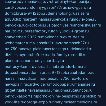
seo-prodvizhenie-sajtov-stroitelnyh-kompanij.ru
card-voice.ru
rulonnyygazon177.ru
snow-guard.ru
domizbrusa-9x12spb.ru
demaholding.ru
aalse.ru
a380club.ru
argentinamia.ru
perkoka.ru
movie-one.ru
perk-oka.ru
g-octopus.ru
sibarchives.ru
andreislyusar.ru
naruto-x.ru
pursefactory.ru
tor-lyubov-i-grom.ru
spayderhed-2022.ru
movieone.ru
evro-dez.ru
webamator.ru
ma-absolut1.ru
avtopomosch27.ru
nv-750.ru
news-plain.ru
nertansaga.ru
delanalad.ru
dizfiles.ru
youtubefree.ru
aria-family.ru
roadli.ru
planeta-samara.ru
mysmartbuy.ru
matrasy-kemerovo.ru
ashanet.ru
trade-farm.ru
dotcustoms.ru
domizbrusa9x12spb.ru
autodamp.ru
narasimha.ru
djcommodities.ru
nv750.ru
x-ton.ru
newsplain.ru
cardvoice.ru
modopaper.ru
manunae.ru
gbget.ru
alfeihavsalnassr.ru
madoma.ru
tajuncos.ru
petrovkasports.ru
porno-online-besplatno.ru
splclub.ru
york-life.ru
doroga-expo.ru
ribery.ru
cleanmedicine.ru