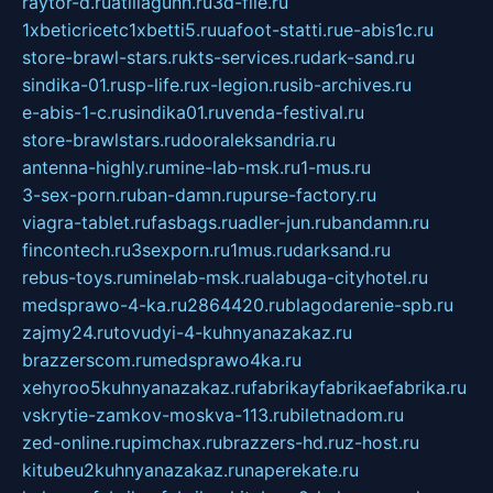
raytor-d.ru
atillagunn.ru
3d-file.ru
1xbeticricetc1xbetti5.ru
uafoot-statti.ru
e-abis1c.ru
store-brawl-stars.ru
kts-services.ru
dark-sand.ru
sindika-01.ru
sp-life.ru
x-legion.ru
sib-archives.ru
e-abis-1-c.ru
sindika01.ru
venda-festival.ru
store-brawlstars.ru
dooraleksandria.ru
antenna-highly.ru
mine-lab-msk.ru
1-mus.ru
3-sex-porn.ru
ban-damn.ru
purse-factory.ru
viagra-tablet.ru
fasbags.ru
adler-jun.ru
bandamn.ru
fincontech.ru
3sexporn.ru
1mus.ru
darksand.ru
rebus-toys.ru
minelab-msk.ru
alabuga-cityhotel.ru
medsprawo-4-ka.ru
2864420.ru
blagodarenie-spb.ru
zajmy24.ru
tovudyi-4-kuhnyanazakaz.ru
brazzerscom.ru
medsprawo4ka.ru
xehyroo5kuhnyanazakaz.ru
fabrikayfabrikaefabrika.ru
vskrytie-zamkov-moskva-113.ru
biletnadom.ru
zed-online.ru
pimchax.ru
brazzers-hd.ru
z-host.ru
kitubeu2kuhnyanazakaz.ru
naperekate.ru