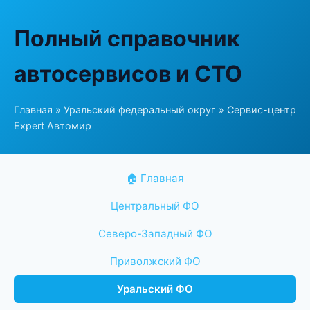
Полный справочник
автосервисов и СТО
Главная
»
Уральский федеральный округ
» Сервис-центр
Expert Автомир
🏠 Главная
Центральный ФО
Северо-Западный ФО
Приволжский ФО
Уральский ФО