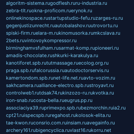
algoritm-sistema.ru
godflesh.ru
ru-industria.ru
zebra-tlt.ru
okna-proficom.ru
erynok.ru
onlinekinospace.ru
startupstudio-fefu.ru
zarges-ru.ru
gegenjustizunrecht.ru
autobalashov.ru
utrovortu.ru
spiski-firm.ru
elara-m.ru
kinomusorka.ru
mkcslava.ru
2bets.ru
vintovoykompressor.ru
birminghamvsfulham.ru
sarmat-komp.ru
pioneeri.ru
amadis-chocolate.ru
shkurki-karakulya.ru
kanotiforet.spb.ru
tutmassage.ru
ecolog.org.ru
praga.spb.ru
falcorussia.ru
autodoctorservis.ru
kamertondom.spb.ru
net-life.net.ru
avto-vozim.ru
sakhcamera.ru
alliance-electro.spb.ru
stroyavt.ru
controlweb1.ru
tdsak74.ru
kinzozo-ru.ru
kvotka.ru
iron-snab.ru
costa-bella.ru
eugrus.pp.ru
associaciya39.ru
primexpo.spb.ru
bezmorchin.ru
ia2.ru
cpt21.ru
ispecspb.ru
regahost.ru
kolosok-elita.ru
tae-kwon.ru
consrio.com.ru
insiam.ru
avegainfo.ru
archery161.ru
bigencyclica.ru
vlast16.ru
korru.net