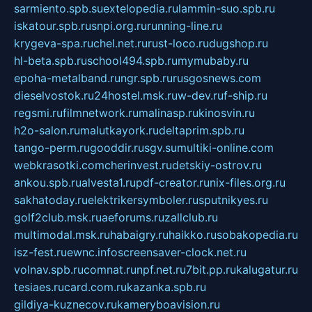
sarmiento.spb.su
extelopedia.ru
lammin-suo.spb.ru
iskatour.spb.ru
snpi.org.ru
running-line.ru
krygeva-spa.ru
chel.net.ru
rust-loco.ru
dugshop.ru
hl-beta.spb.ru
school494.spb.ru
mymubaby.ru
epoha-metalband.ru
ngr.spb.ru
rusgosnews.com
dieselvostok.ru
24hostel.msk.ru
w-dev.ru
f-ship.ru
regsmi.ru
filmnetwork.ru
malinasp.ru
kinosvin.ru
h2o-salon.ru
malutkayork.ru
deltaprim.spb.ru
tango-perm.ru
gooddir.ru
sgv.su
multiki-online.com
webkrasotki.com
cherinvest.ru
detskiy-ostrov.ru
ankou.spb.ru
alvesta1.ru
pdf-creator.ru
nix-files.org.ru
sakhatoday.ru
elektrikersymboler.ru
sputnikyes.ru
golf2club.msk.ru
aeforums.ru
zallclub.ru
multimodal.msk.ru
habaigry.ru
haikko.ru
sobakopedia.ru
isz-fest.ru
ewnc.info
screensaver-clock.net.ru
volnav.spb.ru
comnat.ru
npf.net.ru
7bit.pp.ru
kalugatur.ru
tesiaes.ru
card.com.ru
kazanka.spb.ru
gildiya-kuznecov.ru
kameryboavision.ru