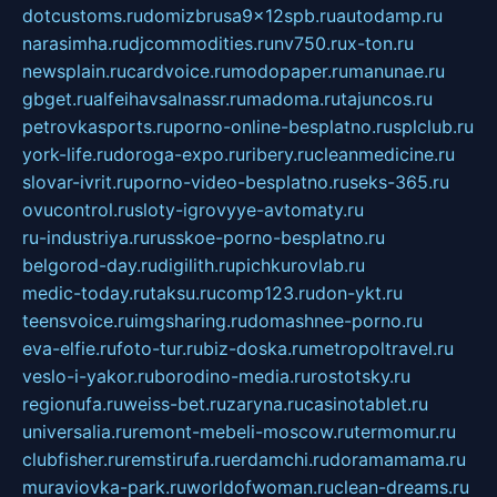
dotcustoms.ru
domizbrusa9x12spb.ru
autodamp.ru
narasimha.ru
djcommodities.ru
nv750.ru
x-ton.ru
newsplain.ru
cardvoice.ru
modopaper.ru
manunae.ru
gbget.ru
alfeihavsalnassr.ru
madoma.ru
tajuncos.ru
petrovkasports.ru
porno-online-besplatno.ru
splclub.ru
york-life.ru
doroga-expo.ru
ribery.ru
cleanmedicine.ru
slovar-ivrit.ru
porno-video-besplatno.ru
seks-365.ru
ovucontrol.ru
sloty-igrovyye-avtomaty.ru
ru-industriya.ru
russkoe-porno-besplatno.ru
belgorod-day.ru
digilith.ru
pichkurovlab.ru
medic-today.ru
taksu.ru
comp123.ru
don-ykt.ru
teensvoice.ru
imgsharing.ru
domashnee-porno.ru
eva-elfie.ru
foto-tur.ru
biz-doska.ru
metropoltravel.ru
veslo-i-yakor.ru
borodino-media.ru
rostotsky.ru
regionufa.ru
weiss-bet.ru
zaryna.ru
casinotablet.ru
universalia.ru
remont-mebeli-moscow.ru
termomur.ru
clubfisher.ru
remstirufa.ru
erdamchi.ru
doramamama.ru
muraviovka-park.ru
worldofwoman.ru
clean-dreams.ru