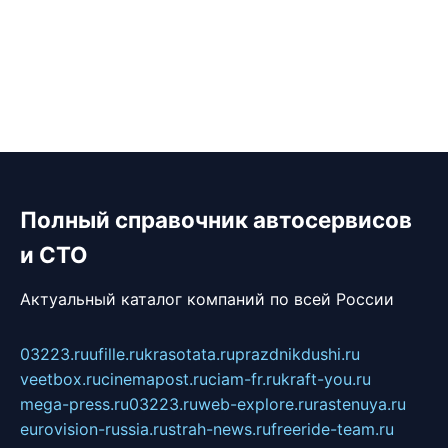
Полный справочник автосервисов
и СТО
Актуальный каталог компаний по всей России
03223.ru
ufille.ru
krasotata.ru
prazdnikdushi.ru
veetbox.ru
cinemapost.ru
ciam-fr.ru
kraft-you.ru
mega-press.ru
03223.ru
web-explore.ru
rastenuya.ru
eurovision-russia.ru
strah-news.ru
freeride-team.ru