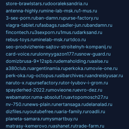
store-brawlstars.ru
dooraleksandria.ru
antenna-highly.ru
mine-lab-msk.ru
1-mus.ru
3-sex-porn.ru
ban-damn.ru
purse-factory.ru
viagra-tablet.ru
fasbags.ru
adler-jun.ru
bandamn.ru
fincontech.ru
3sexporn.ru
1mus.ru
darksand.ru
rebus-toys.ru
minelab-msk.ru
rtdco.ru
seo-prodvizhenie-sajtov-stroitelnyh-kompanij.ru
card-voice.ru
rulonnyygazon177.ru
snow-guard.ru
domizbrusa-9x12spb.ru
demaholding.ru
aalse.ru
a380club.ru
argentinamia.ru
perkoka.ru
movie-one.ru
perk-oka.ru
g-octopus.ru
sibarchives.ru
andreislyusar.ru
naruto-x.ru
pursefactory.ru
tor-lyubov-i-grom.ru
spayderhed-2022.ru
movieone.ru
evro-dez.ru
webamator.ru
ma-absolut1.ru
avtopomosch27.ru
nv-750.ru
news-plain.ru
nertansaga.ru
delanalad.ru
dizfiles.ru
youtubefree.ru
aria-family.ru
roadli.ru
planeta-samara.ru
mysmartbuy.ru
matrasy-kemerovo.ru
ashanet.ru
trade-farm.ru