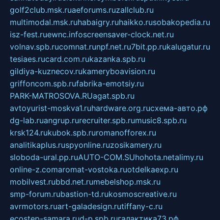
golf2club.msk.ru
aeforums.ru
zallclub.ru
multimodal.msk.ru
habaigry.ru
haikko.ru
sobakopedia.ru
isz-fest.ru
ewnc.info
screensaver-clock.net.ru
volnav.spb.ru
comnat.ru
npf.net.ru
7bit.pp.ru
kalugatur.ru
tesiaes.ru
card.com.ru
kazanka.spb.ru
gildiya-kuznecov.ru
kameryboavision.ru
griffoncom.spb.ru
fabrika-emotsiy.ru
PARK-MATROSOVA.RU
agat.spb.ru
avtoyurist-moskva1.ru
hardware.org.ru
схема-авто.рф
dg-lab.ru
angrup.ru
recruiter.spb.ru
music8.spb.ru
krsk124.ru
kubok.spb.ru
romanofforex.ru
analitikaplus.ru
spyonline.ru
zosikamery.ru
sloboda-ural.pp.ru
AUTO-COM.SU
hohota.net
alimy.ru
online-z.com
aromat-vostoka.ru
otdelkaexp.ru
mobilvest.ru
bbd.net.ru
mebelshop.msk.ru
smp-forum.ru
bastion-td.ru
kosmoscreative.ru
avrmotors.ru
art-galadesign.ru
tiffany-c.ru
ecostep-samara.ru
d-p.spb.ru
галактика73.рф