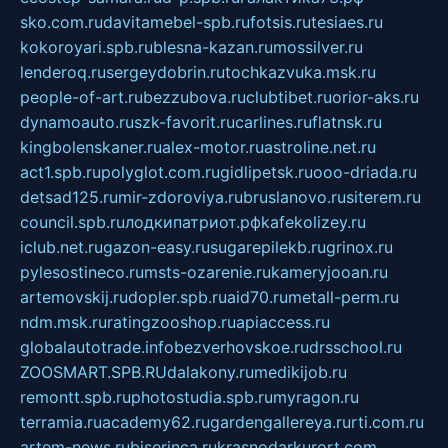
sko.com.ru
davitamebel-spb.ru
fotsis.ru
tesiaes.ru
kokoroyari.spb.ru
blesna-kazan.ru
mossilver.ru
lenderoq.ru
sergeydobrin.ru
tochkazvuka.msk.ru
people-of-art.ru
bezzubova.ru
clubtibet.ru
orior-aks.ru
dynamoauto.ru
szk-favorit.ru
carlines.ru
flatnsk.ru
kingbolenskaner.ru
alex-motor.ru
astroline.net.ru
act1.spb.ru
polyglot.com.ru
gidlipetsk.ru
ooo-driada.ru
detsad125.ru
mir-zdoroviya.ru
bruslanovo.ru
siterem.ru
council.spb.ru
лодкипатриот.рф
kafekolizey.ru
iclub.net.ru
gazon-easy.ru
sugarepilekb.ru
grinox.ru
pylesostineco.ru
msts-ozarenie.ru
kameryjooan.ru
artemovskij.ru
dopler.spb.ru
aid70.ru
metall-perm.ru
ndm.msk.ru
ratingzooshop.ru
apiaccess.ru
globalautotrade.info
bezverhovskoe.ru
drsschool.ru
ZOOSMART.SPB.RU
dalakony.ru
medikijob.ru
remontt.spb.ru
photostudia.spb.ru
myragon.ru
terramia.ru
academy62.ru
gardengallereya.ru
rti.com.ru
artem-news.ru
biserinca.ru
krasnodarkurort.com