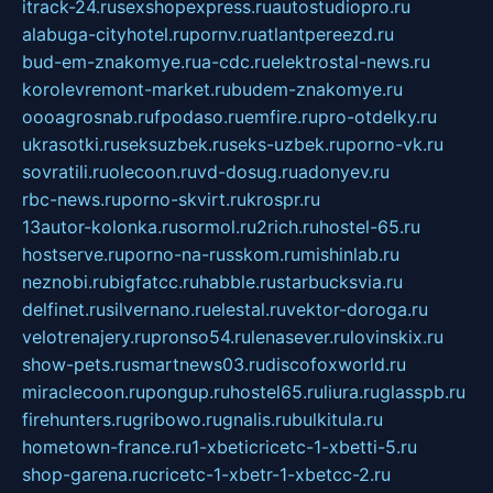
itrack-24.ru
sexshopexpress.ru
autostudiopro.ru
alabuga-cityhotel.ru
pornv.ru
atlantpereezd.ru
bud-em-znakomye.ru
a-cdc.ru
elektrostal-news.ru
korolevremont-market.ru
budem-znakomye.ru
oooagrosnab.ru
fpodaso.ru
emfire.ru
pro-otdelky.ru
ukrasotki.ru
seksuzbek.ru
seks-uzbek.ru
porno-vk.ru
sovratili.ru
olecoon.ru
vd-dosug.ru
adonyev.ru
rbc-news.ru
porno-skvirt.ru
krospr.ru
13autor-kolonka.ru
sormol.ru
2rich.ru
hostel-65.ru
hostserve.ru
porno-na-russkom.ru
mishinlab.ru
neznobi.ru
bigfatcc.ru
habble.ru
starbucksvia.ru
delfinet.ru
silvernano.ru
elestal.ru
vektor-doroga.ru
velotrenajery.ru
pronso54.ru
lenasever.ru
lovinskix.ru
show-pets.ru
smartnews03.ru
discofoxworld.ru
miraclecoon.ru
pongup.ru
hostel65.ru
liura.ru
glasspb.ru
firehunters.ru
gribowo.ru
gnalis.ru
bulkitula.ru
hometown-france.ru
1-xbeticricetc-1-xbetti-5.ru
shop-garena.ru
cricetc-1-xbetr-1-xbetcc-2.ru