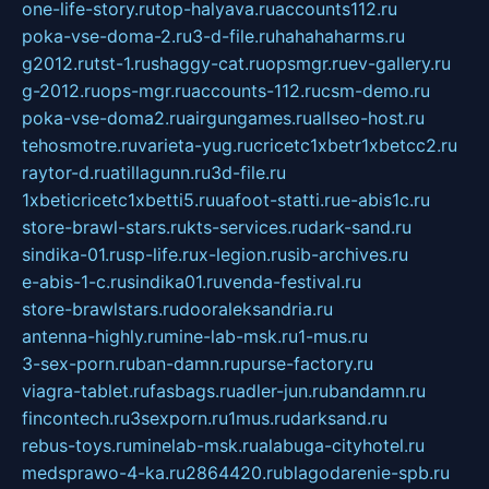
one-life-story.ru
top-halyava.ru
accounts112.ru
poka-vse-doma-2.ru
3-d-file.ru
hahahaharms.ru
g2012.ru
tst-1.ru
shaggy-cat.ru
opsmgr.ru
ev-gallery.ru
g-2012.ru
ops-mgr.ru
accounts-112.ru
csm-demo.ru
poka-vse-doma2.ru
airgungames.ru
allseo-host.ru
tehosmotre.ru
varieta-yug.ru
cricetc1xbetr1xbetcc2.ru
raytor-d.ru
atillagunn.ru
3d-file.ru
1xbeticricetc1xbetti5.ru
uafoot-statti.ru
e-abis1c.ru
store-brawl-stars.ru
kts-services.ru
dark-sand.ru
sindika-01.ru
sp-life.ru
x-legion.ru
sib-archives.ru
e-abis-1-c.ru
sindika01.ru
venda-festival.ru
store-brawlstars.ru
dooraleksandria.ru
antenna-highly.ru
mine-lab-msk.ru
1-mus.ru
3-sex-porn.ru
ban-damn.ru
purse-factory.ru
viagra-tablet.ru
fasbags.ru
adler-jun.ru
bandamn.ru
fincontech.ru
3sexporn.ru
1mus.ru
darksand.ru
rebus-toys.ru
minelab-msk.ru
alabuga-cityhotel.ru
medsprawo-4-ka.ru
2864420.ru
blagodarenie-spb.ru