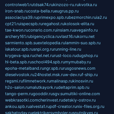
controlweb1.ru
tdsak74.ru
kinzozo-ru.ru
kvotka.ru
iron-snab.ru
costa-bella.ru
eugrus.pp.ru
associaciya39.ru
primexpo.spb.ru
bezmorchin.ru
ia2.ru
cpt21.ru
ispecspb.ru
regahost.ru
kolosok-elita.ru
tae-kwon.ru
consrio.com.ru
insiam.ru
avegainfo.ru
archery161.ru
bigencyclica.ru
vlast16.ru
korru.net
sarmiento.spb.su
extelopedia.ru
lammin-suo.spb.ru
iskatour.spb.ru
snpi.org.ru
running-line.ru
krygeva-spa.ru
chel.net.ru
rust-loco.ru
dugshop.ru
hl-beta.spb.ru
school494.spb.ru
mymubaby.ru
epoha-metalband.ru
ngr.spb.ru
rusgosnews.com
dieselvostok.ru
24hostel.msk.ru
w-dev.ru
f-ship.ru
regsmi.ru
filmnetwork.ru
malinasp.ru
kinosvin.ru
h2o-salon.ru
malutkayork.ru
deltaprim.spb.ru
tango-perm.ru
gooddir.ru
sgv.su
multiki-online.com
webkrasotki.com
cherinvest.ru
detskiy-ostrov.ru
ankou.spb.ru
alvesta1.ru
pdf-creator.ru
nix-files.org.ru
sakhatoday.ru
elektrikersymboler.ru
sputnikyes.ru