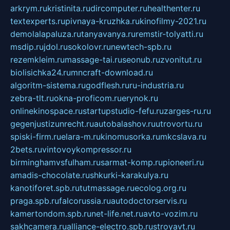
arkrym.ru
kristinita.ru
dircomputer.ru
healthenter.ru
textexperts.ru
pivnaya-kruzhka.ru
kinofilmy-2021.ru
demolalapaluza.ru
tanyavanya.ru
remstir-tolyatti.ru
msdip.ru
jdol.ru
sokolovr.ru
newtech-spb.ru
rezemkleim.ru
massage-tai.ru
seonub.ru
zvonitut.ru
biolisichka24.ru
mncraft-download.ru
algoritm-sistema.ru
godflesh.ru
ru-industria.ru
zebra-tlt.ru
okna-proficom.ru
erynok.ru
onlinekinospace.ru
startupstudio-fefu.ru
zarges-ru.ru
gegenjustizunrecht.ru
autobalashov.ru
utrovortu.ru
spiski-firm.ru
elara-m.ru
kinomusorka.ru
mkcslava.ru
2bets.ru
vintovoykompressor.ru
birminghamvsfulham.ru
sarmat-komp.ru
pioneeri.ru
amadis-chocolate.ru
shkurki-karakulya.ru
kanotiforet.spb.ru
tutmassage.ru
ecolog.org.ru
praga.spb.ru
falcorussia.ru
autodoctorservis.ru
kamertondom.spb.ru
net-life.net.ru
avto-vozim.ru
sakhcamera.ru
alliance-electro.spb.ru
stroyavt.ru