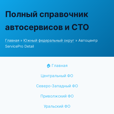
Полный справочник
автосервисов и СТО
Главная
»
Южный федеральный округ
» Автоцентр
ServicePro Detail
🏠 Главная
Центральный ФО
Северо-Западный ФО
Приволжский ФО
Уральский ФО