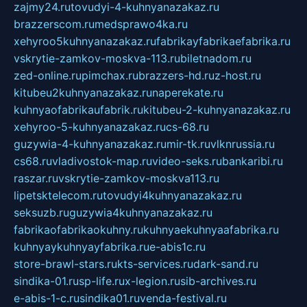
zajmy24.ru
tovudyi-4-kuhnyanazakaz.ru
brazzerscom.ru
medsprawo4ka.ru
xehyroo5kuhnyanazakaz.ru
fabrikayfabrikaefabrika.ru
vskrytie-zamkov-moskva-113.ru
biletnadom.ru
zed-online.ru
pimchax.ru
brazzers-hd.ru
z-host.ru
kitubeu2kuhnyanazakaz.ru
naperekate.ru
kuhnyaofabrikaufabrik.ru
kitubeu-2-kuhnyanazakaz.ru
xehyroo-5-kuhnyanazakaz.ru
cs-68.ru
guzywia-4-kuhnyanazakaz.ru
mir-tk.ru
vlknrussia.ru
cs68.ru
vladivostok-map.ru
video-seks.ru
bankaribi.ru
raszar.ru
vskrytie-zamkov-moskva113.ru
lipetsktelecom.ru
tovudyi4kuhnyanazakaz.ru
seksuzb.ru
guzywia4kuhnyanazakaz.ru
fabrikaofabrikaokuhny.ru
kuhnyaekuhnyaafabrika.ru
kuhnyaykuhnyayfabrika.ru
e-abis1c.ru
store-brawl-stars.ru
kts-services.ru
dark-sand.ru
sindika-01.ru
sp-life.ru
x-legion.ru
sib-archives.ru
e-abis-1-c.ru
sindika01.ru
venda-festival.ru