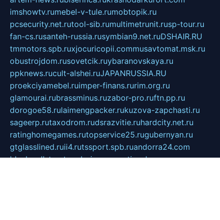
imshowtv.ru
mebel-v-tule.ru
mobtopik.ru
pcsecurity.net.ru
tool-sib.ru
multimetrunit.ru
sp-tour.ru
fan-cs.ru
santeh-russia.ru
symbian9.net.ru
DSHAIR.RU
tmmotors.spb.ru
xjocuricopii.com
musavtomat.msk.ru
obustrojdom.ru
sovetcik.ru
ybaranovskaya.ru
ppknews.ru
cult-alshei.ru
JAPANRUSSIA.RU
proekciyamebel.ru
imper-finans.ru
rim.org.ru
glamourai.ru
brassminus.ru
zabor-pro.ru
ftn.pp.ru
dorogoe58.ru
laimengpacker.ru
kuzova-zapchasti.ru
sageerp.ru
taxodrom.ru
dsrazvitie.ru
hardcity.net.ru
ratinghomegames.ru
topservice25.ru
gubernyan.ru
gtglasslined.ru
ii4.ru
tssport.spb.ru
andorra24.com
blackwallstreet.ru
oboimos.ru
optim-doors.com.ru
ikuch.ru
nycr.org.ru
npa21.ru
vremya-ch.spb.ru
desert000.ru
ivtorgi.ru
ifiori.ru
catalog-statei.ru
dcv.org.ru
spetsmaster174.ru
ipkameryhiseeu.ru
dum26.ru
ruspol.spb.ru
fr-opendp.ru
kam-solnyshko.ru