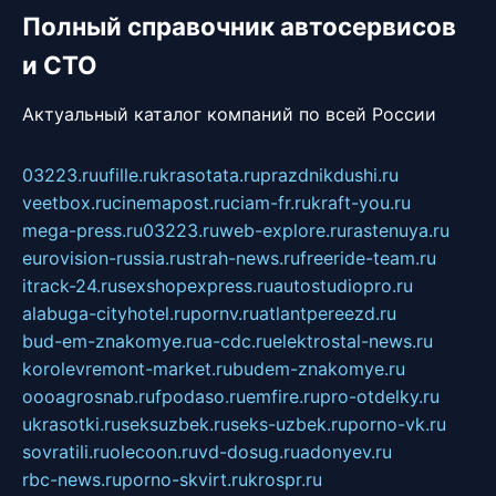
Полный справочник автосервисов
и СТО
Актуальный каталог компаний по всей России
03223.ru
ufille.ru
krasotata.ru
prazdnikdushi.ru
veetbox.ru
cinemapost.ru
ciam-fr.ru
kraft-you.ru
mega-press.ru
03223.ru
web-explore.ru
rastenuya.ru
eurovision-russia.ru
strah-news.ru
freeride-team.ru
itrack-24.ru
sexshopexpress.ru
autostudiopro.ru
alabuga-cityhotel.ru
pornv.ru
atlantpereezd.ru
bud-em-znakomye.ru
a-cdc.ru
elektrostal-news.ru
korolevremont-market.ru
budem-znakomye.ru
oooagrosnab.ru
fpodaso.ru
emfire.ru
pro-otdelky.ru
ukrasotki.ru
seksuzbek.ru
seks-uzbek.ru
porno-vk.ru
sovratili.ru
olecoon.ru
vd-dosug.ru
adonyev.ru
rbc-news.ru
porno-skvirt.ru
krospr.ru