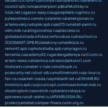
detsad125.ru
mir-zdoroviya.ru
bruslanovo.ru
siterem.ru
council.spb.ru
лодкипатриот.рф
kafekolizey.ru
iclub.net.ru
gazon-easy.ru
sugarepilekb.ru
grinox.ru
pylesostineco.ru
msts-ozarenie.ru
kameryjooan.ru
artemovskij.ru
dopler.spb.ru
aid70.ru
metall-perm.ru
ndm.msk.ru
ratingzooshop.ru
apiaccess.ru
globalautotrade.info
bezverhovskoe.ru
drsschool.ru
ZOOSMART.SPB.RU
dalakony.ru
medikijob.ru
remontt.spb.ru
photostudia.spb.ru
myragon.ru
terramia.ru
academy62.ru
gardengallereya.ru
rti.com.ru
artem-news.ru
biserinca.ru
krasnodarkurort.com
imshowtv.ru
mebel-v-tule.ru
mobtopik.ru
pcsecurity.net.ru
tool-sib.ru
multimetrunit.ru
sp-tour.ru
fan-cs.ru
santeh-russia.ru
symbian9.net.ru
DSHAIR.RU
tmmotors.spb.ru
xjocuricopii.com
musavtomat.msk.ru
obustrojdom.ru
sovetcik.ru
ybaranovskaya.ru
ppknews.ru
cult-alshei.ru
JAPANRUSSIA.RU
proekciyamebel.ru
imper-finans.ru
rim.org.ru