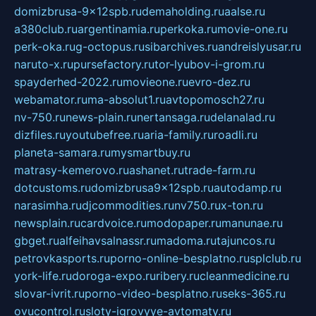
domizbrusa-9x12spb.ru
demaholding.ru
aalse.ru
a380club.ru
argentinamia.ru
perkoka.ru
movie-one.ru
perk-oka.ru
g-octopus.ru
sibarchives.ru
andreislyusar.ru
naruto-x.ru
pursefactory.ru
tor-lyubov-i-grom.ru
spayderhed-2022.ru
movieone.ru
evro-dez.ru
webamator.ru
ma-absolut1.ru
avtopomosch27.ru
nv-750.ru
news-plain.ru
nertansaga.ru
delanalad.ru
dizfiles.ru
youtubefree.ru
aria-family.ru
roadli.ru
planeta-samara.ru
mysmartbuy.ru
matrasy-kemerovo.ru
ashanet.ru
trade-farm.ru
dotcustoms.ru
domizbrusa9x12spb.ru
autodamp.ru
narasimha.ru
djcommodities.ru
nv750.ru
x-ton.ru
newsplain.ru
cardvoice.ru
modopaper.ru
manunae.ru
gbget.ru
alfeihavsalnassr.ru
madoma.ru
tajuncos.ru
petrovkasports.ru
porno-online-besplatno.ru
splclub.ru
york-life.ru
doroga-expo.ru
ribery.ru
cleanmedicine.ru
slovar-ivrit.ru
porno-video-besplatno.ru
seks-365.ru
ovucontrol.ru
sloty-igrovyye-avtomaty.ru