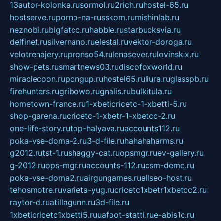
13autor-kolonka.ru
sormol.ru
2rich.ru
hostel-65.ru
hostserve.ru
porno-na-russkom.ru
mishinlab.ru
neznobi.ru
bigfatcc.ru
habble.ru
starbucksvia.ru
delfinet.ru
silvernano.ru
elestal.ru
vektor-doroga.ru
velotrenajery.ru
pronso54.ru
lenasever.ru
lovinskix.ru
show-pets.ru
smartnews03.ru
discofoxworld.ru
miraclecoon.ru
pongup.ru
hostel65.ru
liura.ru
glasspb.ru
firehunters.ru
gribowo.ru
gnalis.ru
bulkitula.ru
hometown-france.ru
1-xbeticricetc-1-xbetti-5.ru
shop-garena.ru
cricetc-1-xbetr-1-xbetcc-2.ru
one-life-story.ru
top-halyava.ru
accounts112.ru
poka-vse-doma-2.ru
3-d-file.ru
hahahaharms.ru
g2012.ru
tst-1.ru
shaggy-cat.ru
opsmgr.ru
ev-gallery.ru
g-2012.ru
ops-mgr.ru
accounts-112.ru
csm-demo.ru
poka-vse-doma2.ru
airgungames.ru
allseo-host.ru
tehosmotre.ru
varieta-yug.ru
cricetc1xbetr1xbetcc2.ru
raytor-d.ru
atillagunn.ru
3d-file.ru
1xbeticricetc1xbetti5.ru
uafoot-statti.ru
e-abis1c.ru