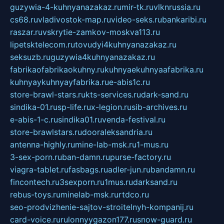
guzywia-4-kuhnyanazakaz.ru
mir-tk.ru
vlknrussia.ru
cs68.ru
vladivostok-map.ru
video-seks.ru
bankaribi.ru
raszar.ru
vskrytie-zamkov-moskva113.ru
lipetsktelecom.ru
tovudyi4kuhnyanazakaz.ru
seksuzb.ru
guzywia4kuhnyanazakaz.ru
fabrikaofabrikaokuhny.ru
kuhnyaekuhnyaafabrika.ru
kuhnyaykuhnyayfabrika.ru
e-abis1c.ru
store-brawl-stars.ru
kts-services.ru
dark-sand.ru
sindika-01.ru
sp-life.ru
x-legion.ru
sib-archives.ru
e-abis-1-c.ru
sindika01.ru
venda-festival.ru
store-brawlstars.ru
dooraleksandria.ru
antenna-highly.ru
mine-lab-msk.ru
1-mus.ru
3-sex-porn.ru
ban-damn.ru
purse-factory.ru
viagra-tablet.ru
fasbags.ru
adler-jun.ru
bandamn.ru
fincontech.ru
3sexporn.ru
1mus.ru
darksand.ru
rebus-toys.ru
minelab-msk.ru
rtdco.ru
seo-prodvizhenie-sajtov-stroitelnyh-kompanij.ru
card-voice.ru
rulonnyygazon177.ru
snow-guard.ru