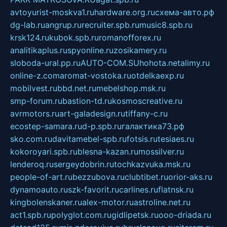
avtoyurist-moskva1.ru
hardware.org.ru
схема-авто.рф
dg-lab.ru
angrup.ru
recruiter.spb.ru
music8.spb.ru
krsk124.ru
kubok.spb.ru
romanofforex.ru
analitikaplus.ru
spyonline.ru
zosikamery.ru
sloboda-ural.pp.ru
AUTO-COM.SU
hohota.net
alimy.ru
online-z.com
aromat-vostoka.ru
otdelkaexp.ru
mobilvest.ru
bbd.net.ru
mebelshop.msk.ru
smp-forum.ru
bastion-td.ru
kosmoscreative.ru
avrmotors.ru
art-galadesign.ru
tiffany-c.ru
ecostep-samara.ru
d-p.spb.ru
галактика73.рф
sko.com.ru
davitamebel-spb.ru
fotsis.ru
tesiaes.ru
kokoroyari.spb.ru
blesna-kazan.ru
mossilver.ru
lenderoq.ru
sergeydobrin.ru
tochkazvuka.msk.ru
people-of-art.ru
bezzubova.ru
clubtibet.ru
orior-aks.ru
dynamoauto.ru
szk-favorit.ru
carlines.ru
flatnsk.ru
kingbolenskaner.ru
alex-motor.ru
astroline.net.ru
act1.spb.ru
polyglot.com.ru
gidlipetsk.ru
ooo-driada.ru