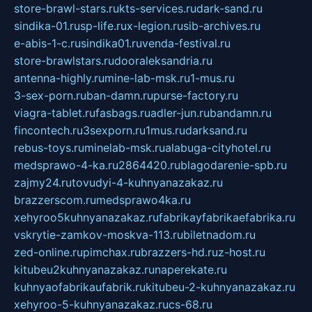
store-brawl-stars.ru
kts-services.ru
dark-sand.ru
sindika-01.ru
sp-life.ru
x-legion.ru
sib-archives.ru
e-abis-1-c.ru
sindika01.ru
venda-festival.ru
store-brawlstars.ru
dooraleksandria.ru
antenna-highly.ru
mine-lab-msk.ru
1-mus.ru
3-sex-porn.ru
ban-damn.ru
purse-factory.ru
viagra-tablet.ru
fasbags.ru
adler-jun.ru
bandamn.ru
fincontech.ru
3sexporn.ru
1mus.ru
darksand.ru
rebus-toys.ru
minelab-msk.ru
alabuga-cityhotel.ru
medsprawo-4-ka.ru
2864420.ru
blagodarenie-spb.ru
zajmy24.ru
tovudyi-4-kuhnyanazakaz.ru
brazzerscom.ru
medsprawo4ka.ru
xehyroo5kuhnyanazakaz.ru
fabrikayfabrikaefabrika.ru
vskrytie-zamkov-moskva-113.ru
biletnadom.ru
zed-online.ru
pimchax.ru
brazzers-hd.ru
z-host.ru
kitubeu2kuhnyanazakaz.ru
naperekate.ru
kuhnyaofabrikaufabrik.ru
kitubeu-2-kuhnyanazakaz.ru
xehyroo-5-kuhnyanazakaz.ru
cs-68.ru