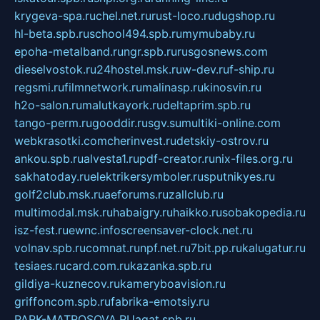
krygeva-spa.ru
chel.net.ru
rust-loco.ru
dugshop.ru
hl-beta.spb.ru
school494.spb.ru
mymubaby.ru
epoha-metalband.ru
ngr.spb.ru
rusgosnews.com
dieselvostok.ru
24hostel.msk.ru
w-dev.ru
f-ship.ru
regsmi.ru
filmnetwork.ru
malinasp.ru
kinosvin.ru
h2o-salon.ru
malutkayork.ru
deltaprim.spb.ru
tango-perm.ru
gooddir.ru
sgv.su
multiki-online.com
webkrasotki.com
cherinvest.ru
detskiy-ostrov.ru
ankou.spb.ru
alvesta1.ru
pdf-creator.ru
nix-files.org.ru
sakhatoday.ru
elektrikersymboler.ru
sputnikyes.ru
golf2club.msk.ru
aeforums.ru
zallclub.ru
multimodal.msk.ru
habaigry.ru
haikko.ru
sobakopedia.ru
isz-fest.ru
ewnc.info
screensaver-clock.net.ru
volnav.spb.ru
comnat.ru
npf.net.ru
7bit.pp.ru
kalugatur.ru
tesiaes.ru
card.com.ru
kazanka.spb.ru
gildiya-kuznecov.ru
kameryboavision.ru
griffoncom.spb.ru
fabrika-emotsiy.ru
PARK-MATROSOVA.RU
agat.spb.ru