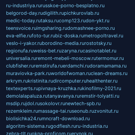
ru-industriya.ru
russkoe-porno-besplatno.ru
belgorod-day.ru
digilith.ru
pichkurovlab.ru
medic-today.ru
taksu.ru
comp123.ru
don-ykt.ru
teensvoice.ru
imgsharing.ru
domashnee-porno.ru
eva-elfie.ru
foto-tur.ru
biz-doska.ru
metropoltravel.ru
veslo-i-yakor.ru
borodino-media.ru
rostotsky.ru
regionufa.ru
weiss-bet.ru
zaryna.ru
casinotablet.ru
universalia.ru
remont-mebeli-moscow.ru
termomur.ru
clubfisher.ru
remstirufa.ru
erdamchi.ru
doramamama.ru
muraviovka-park.ru
worldofwoman.ru
clean-dreams.ru
arkrym.ru
kristinita.ru
dircomputer.ru
healthenter.ru
textexperts.ru
pivnaya-kruzhka.ru
kinofilmy-2021.ru
demolalapaluza.ru
tanyavanya.ru
remstir-tolyatti.ru
msdip.ru
jdol.ru
sokolovr.ru
newtech-spb.ru
rezemkleim.ru
massage-tai.ru
seonub.ru
zvonitut.ru
biolisichka24.ru
mncraft-download.ru
algoritm-sistema.ru
godflesh.ru
ru-industria.ru
zebra-tlt.ru
okna-proficom.ru
erynok.ru