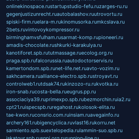
onlinekinospace.ru
startupstudio-fefu.ru
zarges-ru.ru
gegenjustizunrecht.ru
autobalashov.ru
utrovortu.ru
spiski-firm.ru
elara-m.ru
kinomusorka.ru
mkcslava.ru
2bets.ru
vintovoykompressor.ru
birminghamvsfulham.ru
sarmat-komp.ru
pioneeri.ru
amadis-chocolate.ru
shkurki-karakulya.ru
kanotiforet.spb.ru
tutmassage.ru
ecolog.org.ru
praga.spb.ru
falcorussia.ru
autodoctorservis.ru
kamertondom.spb.ru
net-life.net.ru
avto-vozim.ru
sakhcamera.ru
alliance-electro.spb.ru
stroyavt.ru
controlweb1.ru
tdsak74.ru
kinzozo-ru.ru
kvotka.ru
iron-snab.ru
costa-bella.ru
eugrus.pp.ru
associaciya39.ru
primexpo.spb.ru
bezmorchin.ru
ia2.ru
cpt21.ru
ispecspb.ru
regahost.ru
kolosok-elita.ru
tae-kwon.ru
consrio.com.ru
insiam.ru
avegainfo.ru
archery161.ru
bigencyclica.ru
vlast16.ru
korru.net
sarmiento.spb.su
extelopedia.ru
lammin-suo.spb.ru
iskatour.spb.ru
snpi.org.ru
running-line.ru