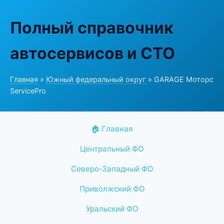
Полный справочник
автосервисов и СТО
Главная
»
Южный федеральный округ
» GARAGE Моторс
ServicePro
🏠 Главная
Центральный ФО
Северо-Западный ФО
Приволжский ФО
Уральский ФО