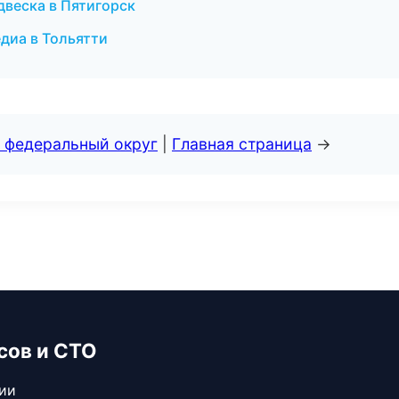
двеска в Пятигорск
едиа в Тольятти
 федеральный округ
|
Главная страница
→
сов и СТО
сии