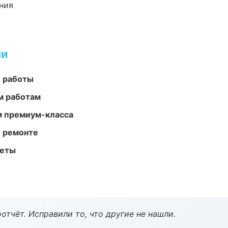
ния
ми
е работы
м работам
м премиум-класса
и ремонте
меты
тчёт. Исправили то, что другие не нашли.