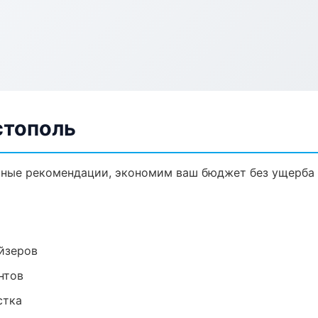
стополь
чные рекомендации, экономим ваш бюджет без ущерба 
йзеров
нтов
стка