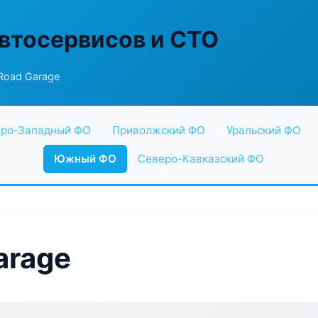
втосервисов и СТО
oad Garage
ро-Западный ФО
Приволжский ФО
Уральский ФО
Южный ФО
Северо-Кавказский ФО
arage