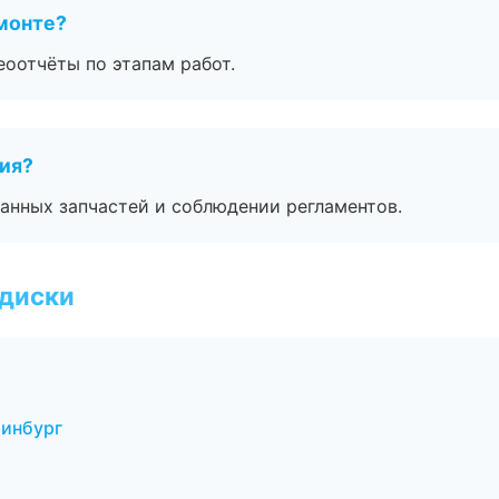
монте?
еоотчёты по этапам работ.
тия?
анных запчастей и соблюдении регламентов.
 диски
ринбург