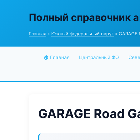
Полный справочник а
Главная
»
Южный федеральный округ
» GARAGE R
🏠 Главная
Центральный ФО
Севе
GARAGE Road G