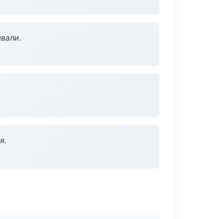
вали.
я.