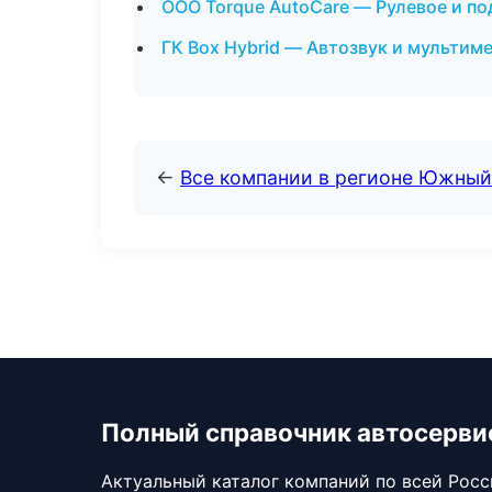
ООО Torque AutoCare — Рулевое и по
ГК Box Hybrid — Автозвук и мультим
←
Все компании в регионе Южный
Полный справочник автосерви
Актуальный каталог компаний по всей Рос