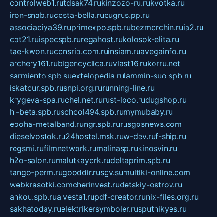
controlweb1.ru
tdsak74.ru
kinzozo-ru.ru
kvotka.ru
iron-snab.ru
costa-bella.ru
eugrus.pp.ru
associaciya39.ru
primexpo.spb.ru
bezmorchin.ru
ia2.ru
cpt21.ru
ispecspb.ru
regahost.ru
kolosok-elita.ru
tae-kwon.ru
consrio.com.ru
insiam.ru
avegainfo.ru
archery161.ru
bigencyclica.ru
vlast16.ru
korru.net
sarmiento.spb.su
extelopedia.ru
lammin-suo.spb.ru
iskatour.spb.ru
snpi.org.ru
running-line.ru
krygeva-spa.ru
chel.net.ru
rust-loco.ru
dugshop.ru
hl-beta.spb.ru
school494.spb.ru
mymubaby.ru
epoha-metalband.ru
ngr.spb.ru
rusgosnews.com
dieselvostok.ru
24hostel.msk.ru
w-dev.ru
f-ship.ru
regsmi.ru
filmnetwork.ru
malinasp.ru
kinosvin.ru
h2o-salon.ru
malutkayork.ru
deltaprim.spb.ru
tango-perm.ru
gooddir.ru
sgv.su
multiki-online.com
webkrasotki.com
cherinvest.ru
detskiy-ostrov.ru
ankou.spb.ru
alvesta1.ru
pdf-creator.ru
nix-files.org.ru
sakhatoday.ru
elektrikersymboler.ru
sputnikyes.ru