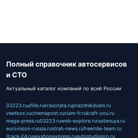
Полный справочник автосервисов
и СТО
Актуальный каталог компаний по всей России
03223.ru
ufille.ru
krasotata.ru
prazdnikdushi.ru
veetbox.ru
cinemapost.ru
ciam-fr.ru
kraft-you.ru
mega-press.ru
03223.ru
web-explore.ru
rastenuya.ru
eurovision-russia.ru
strah-news.ru
freeride-team.ru
itrack-24.ru
sexshopexpress.ru
autostudiopro.ru