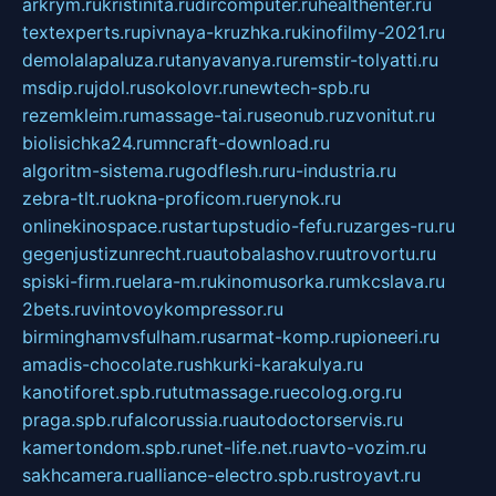
arkrym.ru
kristinita.ru
dircomputer.ru
healthenter.ru
textexperts.ru
pivnaya-kruzhka.ru
kinofilmy-2021.ru
demolalapaluza.ru
tanyavanya.ru
remstir-tolyatti.ru
msdip.ru
jdol.ru
sokolovr.ru
newtech-spb.ru
rezemkleim.ru
massage-tai.ru
seonub.ru
zvonitut.ru
biolisichka24.ru
mncraft-download.ru
algoritm-sistema.ru
godflesh.ru
ru-industria.ru
zebra-tlt.ru
okna-proficom.ru
erynok.ru
onlinekinospace.ru
startupstudio-fefu.ru
zarges-ru.ru
gegenjustizunrecht.ru
autobalashov.ru
utrovortu.ru
spiski-firm.ru
elara-m.ru
kinomusorka.ru
mkcslava.ru
2bets.ru
vintovoykompressor.ru
birminghamvsfulham.ru
sarmat-komp.ru
pioneeri.ru
amadis-chocolate.ru
shkurki-karakulya.ru
kanotiforet.spb.ru
tutmassage.ru
ecolog.org.ru
praga.spb.ru
falcorussia.ru
autodoctorservis.ru
kamertondom.spb.ru
net-life.net.ru
avto-vozim.ru
sakhcamera.ru
alliance-electro.spb.ru
stroyavt.ru