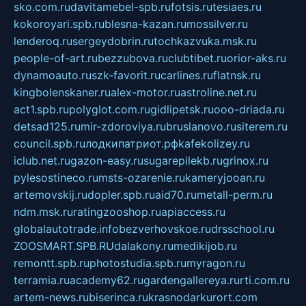
sko.com.ru
davitamebel-spb.ru
fotsis.ru
tesiaes.ru
kokoroyari.spb.ru
blesna-kazan.ru
mossilver.ru
lenderoq.ru
sergeydobrin.ru
tochkazvuka.msk.ru
people-of-art.ru
bezzubova.ru
clubtibet.ru
orior-aks.ru
dynamoauto.ru
szk-favorit.ru
carlines.ru
flatnsk.ru
kingbolenskaner.ru
alex-motor.ru
astroline.net.ru
act1.spb.ru
polyglot.com.ru
gidlipetsk.ru
ooo-driada.ru
detsad125.ru
mir-zdoroviya.ru
bruslanovo.ru
siterem.ru
council.spb.ru
лодкипатриот.рф
kafekolizey.ru
iclub.net.ru
gazon-easy.ru
sugarepilekb.ru
grinox.ru
pylesostineco.ru
msts-ozarenie.ru
kameryjooan.ru
artemovskij.ru
dopler.spb.ru
aid70.ru
metall-perm.ru
ndm.msk.ru
ratingzooshop.ru
apiaccess.ru
globalautotrade.info
bezverhovskoe.ru
drsschool.ru
ZOOSMART.SPB.RU
dalakony.ru
medikijob.ru
remontt.spb.ru
photostudia.spb.ru
myragon.ru
terramia.ru
academy62.ru
gardengallereya.ru
rti.com.ru
artem-news.ru
biserinca.ru
krasnodarkurort.com