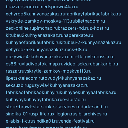
brazzerscom.ru
medsprawo4ka.ru
xehyroo5kuhnyanazakaz.ru
fabrikayfabrikaefabrika.ru
vskrytie-zamkov-moskva-113.ru
biletnadom.ru
zed-online.ru
pimchax.ru
brazzers-hd.ru
z-host.ru
kitubeu2kuhnyanazakaz.ru
naperekate.ru
kuhnyaofabrikaufabrik.ru
kitubeu-2-kuhnyanazakaz.ru
xehyroo-5-kuhnyanazakaz.ru
cs-68.ru
guzywia-4-kuhnyanazakaz.ru
mir-tk.ru
vlknrussia.ru
cs68.ru
vladivostok-map.ru
video-seks.ru
bankaribi.ru
raszar.ru
vskrytie-zamkov-moskva113.ru
lipetsktelecom.ru
tovudyi4kuhnyanazakaz.ru
seksuzb.ru
guzywia4kuhnyanazakaz.ru
fabrikaofabrikaokuhny.ru
kuhnyaekuhnyaafabrika.ru
kuhnyaykuhnyayfabrika.ru
e-abis1c.ru
store-brawl-stars.ru
kts-services.ru
dark-sand.ru
sindika-01.ru
sp-life.ru
x-legion.ru
sib-archives.ru
e-abis-1-c.ru
sindika01.ru
venda-festival.ru