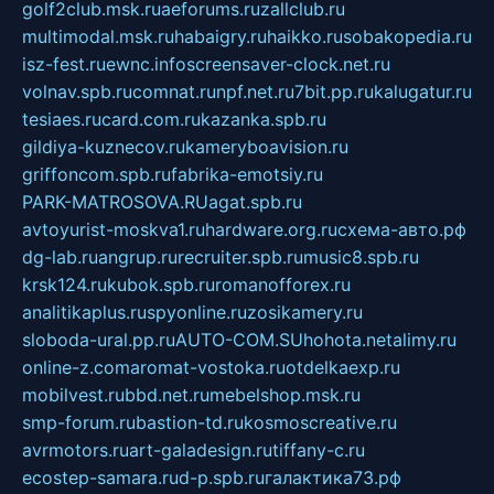
golf2club.msk.ru
aeforums.ru
zallclub.ru
multimodal.msk.ru
habaigry.ru
haikko.ru
sobakopedia.ru
isz-fest.ru
ewnc.info
screensaver-clock.net.ru
volnav.spb.ru
comnat.ru
npf.net.ru
7bit.pp.ru
kalugatur.ru
tesiaes.ru
card.com.ru
kazanka.spb.ru
gildiya-kuznecov.ru
kameryboavision.ru
griffoncom.spb.ru
fabrika-emotsiy.ru
PARK-MATROSOVA.RU
agat.spb.ru
avtoyurist-moskva1.ru
hardware.org.ru
схема-авто.рф
dg-lab.ru
angrup.ru
recruiter.spb.ru
music8.spb.ru
krsk124.ru
kubok.spb.ru
romanofforex.ru
analitikaplus.ru
spyonline.ru
zosikamery.ru
sloboda-ural.pp.ru
AUTO-COM.SU
hohota.net
alimy.ru
online-z.com
aromat-vostoka.ru
otdelkaexp.ru
mobilvest.ru
bbd.net.ru
mebelshop.msk.ru
smp-forum.ru
bastion-td.ru
kosmoscreative.ru
avrmotors.ru
art-galadesign.ru
tiffany-c.ru
ecostep-samara.ru
d-p.spb.ru
галактика73.рф