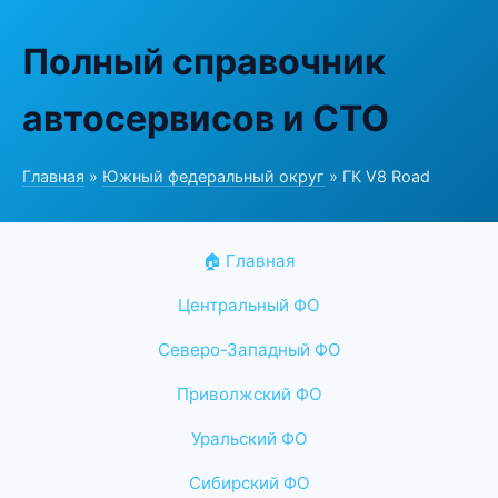
Полный справочник
автосервисов и СТО
Главная
»
Южный федеральный округ
» ГК V8 Road
🏠 Главная
Центральный ФО
Северо-Западный ФО
Приволжский ФО
Уральский ФО
Сибирский ФО