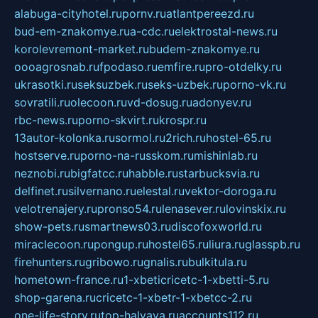
alabuga-cityhotel.ru
pornv.ru
atlantpereezd.ru
bud-em-znakomye.ru
a-cdc.ru
elektrostal-news.ru
korolevremont-market.ru
budem-znakomye.ru
oooagrosnab.ru
fpodaso.ru
emfire.ru
pro-otdelky.ru
ukrasotki.ru
seksuzbek.ru
seks-uzbek.ru
porno-vk.ru
sovratili.ru
olecoon.ru
vd-dosug.ru
adonyev.ru
rbc-news.ru
porno-skvirt.ru
krospr.ru
13autor-kolonka.ru
sormol.ru
2rich.ru
hostel-65.ru
hostserve.ru
porno-na-russkom.ru
mishinlab.ru
neznobi.ru
bigfatcc.ru
habble.ru
starbucksvia.ru
delfinet.ru
silvernano.ru
elestal.ru
vektor-doroga.ru
velotrenajery.ru
pronso54.ru
lenasever.ru
lovinskix.ru
show-pets.ru
smartnews03.ru
discofoxworld.ru
miraclecoon.ru
pongup.ru
hostel65.ru
liura.ru
glasspb.ru
firehunters.ru
gribowo.ru
gnalis.ru
bulkitula.ru
hometown-france.ru
1-xbeticricetc-1-xbetti-5.ru
shop-garena.ru
cricetc-1-xbetr-1-xbetcc-2.ru
one-life-story.ru
top-halyava.ru
accounts112.ru