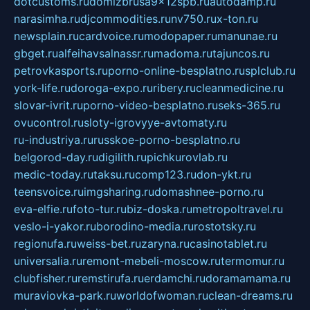
dotcustoms.ru
domizbrusa9x12spb.ru
autodamp.ru
narasimha.ru
djcommodities.ru
nv750.ru
x-ton.ru
newsplain.ru
cardvoice.ru
modopaper.ru
manunae.ru
gbget.ru
alfeihavsalnassr.ru
madoma.ru
tajuncos.ru
petrovkasports.ru
porno-online-besplatno.ru
splclub.ru
york-life.ru
doroga-expo.ru
ribery.ru
cleanmedicine.ru
slovar-ivrit.ru
porno-video-besplatno.ru
seks-365.ru
ovucontrol.ru
sloty-igrovyye-avtomaty.ru
ru-industriya.ru
russkoe-porno-besplatno.ru
belgorod-day.ru
digilith.ru
pichkurovlab.ru
medic-today.ru
taksu.ru
comp123.ru
don-ykt.ru
teensvoice.ru
imgsharing.ru
domashnee-porno.ru
eva-elfie.ru
foto-tur.ru
biz-doska.ru
metropoltravel.ru
veslo-i-yakor.ru
borodino-media.ru
rostotsky.ru
regionufa.ru
weiss-bet.ru
zaryna.ru
casinotablet.ru
universalia.ru
remont-mebeli-moscow.ru
termomur.ru
clubfisher.ru
remstirufa.ru
erdamchi.ru
doramamama.ru
muraviovka-park.ru
worldofwoman.ru
clean-dreams.ru