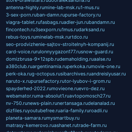
store-brawlstars.ru
dooraleksandria.ru
antenna-highly.ru
mine-lab-msk.ru
1-mus.ru
3-sex-porn.ru
ban-damn.ru
purse-factory.ru
viagra-tablet.ru
fasbags.ru
adler-jun.ru
bandamn.ru
fincontech.ru
3sexporn.ru
1mus.ru
darksand.ru
rebus-toys.ru
minelab-msk.ru
rtdco.ru
seo-prodvizhenie-sajtov-stroitelnyh-kompanij.ru
card-voice.ru
rulonnyygazon177.ru
snow-guard.ru
domizbrusa-9x12spb.ru
demaholding.ru
aalse.ru
a380club.ru
argentinamia.ru
perkoka.ru
movie-one.ru
perk-oka.ru
g-octopus.ru
sibarchives.ru
andreislyusar.ru
naruto-x.ru
pursefactory.ru
tor-lyubov-i-grom.ru
spayderhed-2022.ru
movieone.ru
evro-dez.ru
webamator.ru
ma-absolut1.ru
avtopomosch27.ru
nv-750.ru
news-plain.ru
nertansaga.ru
delanalad.ru
dizfiles.ru
youtubefree.ru
aria-family.ru
roadli.ru
planeta-samara.ru
mysmartbuy.ru
matrasy-kemerovo.ru
ashanet.ru
trade-farm.ru