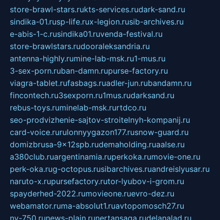
store-brawl-stars.ru
kts-services.ru
dark-sand.ru
sindika-01.ru
sp-life.ru
x-legion.ru
sib-archives.ru
e-abis-1-c.ru
sindika01.ru
venda-festival.ru
store-brawlstars.ru
dooraleksandria.ru
antenna-highly.ru
mine-lab-msk.ru
1-mus.ru
3-sex-porn.ru
ban-damn.ru
purse-factory.ru
viagra-tablet.ru
fasbags.ru
adler-jun.ru
bandamn.ru
fincontech.ru
3sexporn.ru
1mus.ru
darksand.ru
rebus-toys.ru
minelab-msk.ru
rtdco.ru
seo-prodvizhenie-sajtov-stroitelnyh-kompanij.ru
card-voice.ru
rulonnyygazon177.ru
snow-guard.ru
domizbrusa-9x12spb.ru
demaholding.ru
aalse.ru
a380club.ru
argentinamia.ru
perkoka.ru
movie-one.ru
perk-oka.ru
g-octopus.ru
sibarchives.ru
andreislyusar.ru
naruto-x.ru
pursefactory.ru
tor-lyubov-i-grom.ru
spayderhed-2022.ru
movieone.ru
evro-dez.ru
webamator.ru
ma-absolut1.ru
avtopomosch27.ru
nv-750.ru
news-plain.ru
nertansaga.ru
delanalad.ru