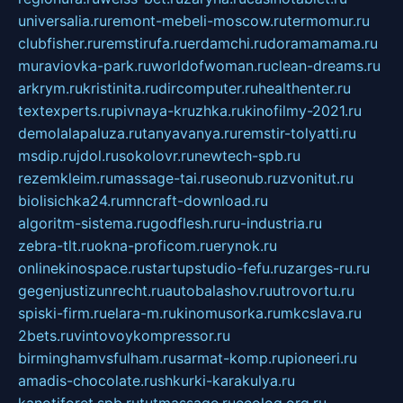
universalia.ru
remont-mebeli-moscow.ru
termomur.ru
clubfisher.ru
remstirufa.ru
erdamchi.ru
doramamama.ru
muraviovka-park.ru
worldofwoman.ru
clean-dreams.ru
arkrym.ru
kristinita.ru
dircomputer.ru
healthenter.ru
textexperts.ru
pivnaya-kruzhka.ru
kinofilmy-2021.ru
demolalapaluza.ru
tanyavanya.ru
remstir-tolyatti.ru
msdip.ru
jdol.ru
sokolovr.ru
newtech-spb.ru
rezemkleim.ru
massage-tai.ru
seonub.ru
zvonitut.ru
biolisichka24.ru
mncraft-download.ru
algoritm-sistema.ru
godflesh.ru
ru-industria.ru
zebra-tlt.ru
okna-proficom.ru
erynok.ru
onlinekinospace.ru
startupstudio-fefu.ru
zarges-ru.ru
gegenjustizunrecht.ru
autobalashov.ru
utrovortu.ru
spiski-firm.ru
elara-m.ru
kinomusorka.ru
mkcslava.ru
2bets.ru
vintovoykompressor.ru
birminghamvsfulham.ru
sarmat-komp.ru
pioneeri.ru
amadis-chocolate.ru
shkurki-karakulya.ru