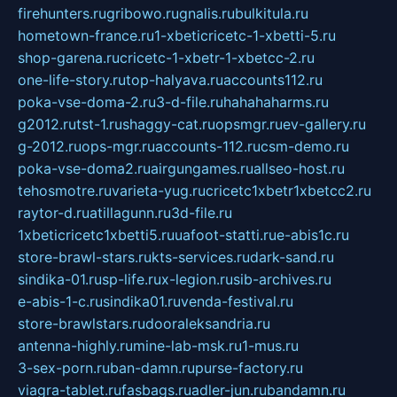
firehunters.ru
gribowo.ru
gnalis.ru
bulkitula.ru
hometown-france.ru
1-xbeticricetc-1-xbetti-5.ru
shop-garena.ru
cricetc-1-xbetr-1-xbetcc-2.ru
one-life-story.ru
top-halyava.ru
accounts112.ru
poka-vse-doma-2.ru
3-d-file.ru
hahahaharms.ru
g2012.ru
tst-1.ru
shaggy-cat.ru
opsmgr.ru
ev-gallery.ru
g-2012.ru
ops-mgr.ru
accounts-112.ru
csm-demo.ru
poka-vse-doma2.ru
airgungames.ru
allseo-host.ru
tehosmotre.ru
varieta-yug.ru
cricetc1xbetr1xbetcc2.ru
raytor-d.ru
atillagunn.ru
3d-file.ru
1xbeticricetc1xbetti5.ru
uafoot-statti.ru
e-abis1c.ru
store-brawl-stars.ru
kts-services.ru
dark-sand.ru
sindika-01.ru
sp-life.ru
x-legion.ru
sib-archives.ru
e-abis-1-c.ru
sindika01.ru
venda-festival.ru
store-brawlstars.ru
dooraleksandria.ru
antenna-highly.ru
mine-lab-msk.ru
1-mus.ru
3-sex-porn.ru
ban-damn.ru
purse-factory.ru
viagra-tablet.ru
fasbags.ru
adler-jun.ru
bandamn.ru