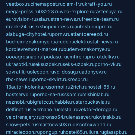
veetbox.ru
cinemapost.ru
ciam-fr.ru
kraft-you.ru
mega-press.ru
03223.ru
web-explore.ru
rastenuya.ru
eurovision-russia.ru
strah-news.ru
freeride-team.ru
itrack-24.ru
sexshopexpress.ru
autostudiopro.ru
alabuga-cityhotel.ru
pornv.ru
atlantpereezd.ru
bud-em-znakomye.ru
a-cdc.ru
elektrostal-news.ru
korolevremont-market.ru
budem-znakomye.ru
oooagrosnab.ru
fpodaso.ru
emfire.ru
pro-otdelky.ru
ukrasotki.ru
seksuzbek.ru
seks-uzbek.ru
porno-vk.ru
sovratili.ru
olecoon.ru
vd-dosug.ru
adonyev.ru
rbc-news.ru
porno-skvirt.ru
krospr.ru
13autor-kolonka.ru
sormol.ru
2rich.ru
hostel-65.ru
hostserve.ru
porno-na-russkom.ru
mishinlab.ru
neznobi.ru
bigfatcc.ru
habble.ru
starbucksvia.ru
delfinet.ru
silvernano.ru
elestal.ru
vektor-doroga.ru
velotrenajery.ru
pronso54.ru
lenasever.ru
lovinskix.ru
show-pets.ru
smartnews03.ru
discofoxworld.ru
miraclecoon.ru
pongup.ru
hostel65.ru
liura.ru
glasspb.ru