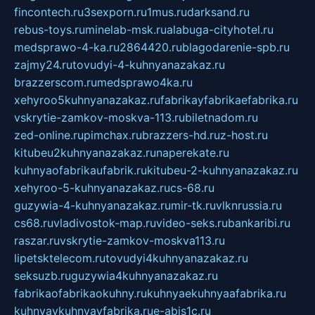
fincontech.ru
3sexporn.ru
1mus.ru
darksand.ru
rebus-toys.ru
minelab-msk.ru
alabuga-cityhotel.ru
medsprawo-4-ka.ru
2864420.ru
blagodarenie-spb.ru
zajmy24.ru
tovudyi-4-kuhnyanazakaz.ru
brazzerscom.ru
medsprawo4ka.ru
xehyroo5kuhnyanazakaz.ru
fabrikayfabrikaefabrika.ru
vskrytie-zamkov-moskva-113.ru
biletnadom.ru
zed-online.ru
pimchax.ru
brazzers-hd.ru
z-host.ru
kitubeu2kuhnyanazakaz.ru
naperekate.ru
kuhnyaofabrikaufabrik.ru
kitubeu-2-kuhnyanazakaz.ru
xehyroo-5-kuhnyanazakaz.ru
cs-68.ru
guzywia-4-kuhnyanazakaz.ru
mir-tk.ru
vlknrussia.ru
cs68.ru
vladivostok-map.ru
video-seks.ru
bankaribi.ru
raszar.ru
vskrytie-zamkov-moskva113.ru
lipetsktelecom.ru
tovudyi4kuhnyanazakaz.ru
seksuzb.ru
guzywia4kuhnyanazakaz.ru
fabrikaofabrikaokuhny.ru
kuhnyaekuhnyaafabrika.ru
kuhnyaykuhnyayfabrika.ru
e-abis1c.ru