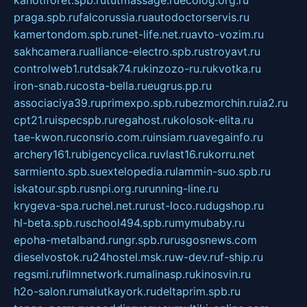
kanotiforet.spb.ru
tutmassage.ru
ecolog.org.ru
praga.spb.ru
falcorussia.ru
autodoctorservis.ru
kamertondom.spb.ru
net-life.net.ru
avto-vozim.ru
sakhcamera.ru
alliance-electro.spb.ru
stroyavt.ru
controlweb1.ru
tdsak74.ru
kinzozo-ru.ru
kvotka.ru
iron-snab.ru
costa-bella.ru
eugrus.pp.ru
associaciya39.ru
primexpo.spb.ru
bezmorchin.ru
ia2.ru
cpt21.ru
ispecspb.ru
regahost.ru
kolosok-elita.ru
tae-kwon.ru
consrio.com.ru
insiam.ru
avegainfo.ru
archery161.ru
bigencyclica.ru
vlast16.ru
korru.net
sarmiento.spb.su
extelopedia.ru
lammin-suo.spb.ru
iskatour.spb.ru
snpi.org.ru
running-line.ru
krygeva-spa.ru
chel.net.ru
rust-loco.ru
dugshop.ru
hl-beta.spb.ru
school494.spb.ru
mymubaby.ru
epoha-metalband.ru
ngr.spb.ru
rusgosnews.com
dieselvostok.ru
24hostel.msk.ru
w-dev.ru
f-ship.ru
regsmi.ru
filmnetwork.ru
malinasp.ru
kinosvin.ru
h2o-salon.ru
malutkayork.ru
deltaprim.spb.ru