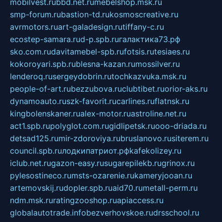
mobilvest.ru
bbd.net.ru
mebelshop.msk.ru
smp-forum.ru
bastion-td.ru
kosmoscreative.ru
avrmotors.ru
art-galadesign.ru
tiffany-c.ru
ecostep-samara.ru
d-p.spb.ru
галактика73.рф
sko.com.ru
davitamebel-spb.ru
fotsis.ru
tesiaes.ru
kokoroyari.spb.ru
blesna-kazan.ru
mossilver.ru
lenderoq.ru
sergeydobrin.ru
tochkazvuka.msk.ru
people-of-art.ru
bezzubova.ru
clubtibet.ru
orior-aks.ru
dynamoauto.ru
szk-favorit.ru
carlines.ru
flatnsk.ru
kingbolenskaner.ru
alex-motor.ru
astroline.net.ru
act1.spb.ru
polyglot.com.ru
gidlipetsk.ru
ooo-driada.ru
detsad125.ru
mir-zdoroviya.ru
bruslanovo.ru
siterem.ru
council.spb.ru
лодкипатриот.рф
kafekolizey.ru
iclub.net.ru
gazon-easy.ru
sugarepilekb.ru
grinox.ru
pylesostineco.ru
msts-ozarenie.ru
kameryjooan.ru
artemovskij.ru
dopler.spb.ru
aid70.ru
metall-perm.ru
ndm.msk.ru
ratingzooshop.ru
apiaccess.ru
globalautotrade.info
bezverhovskoe.ru
drsschool.ru