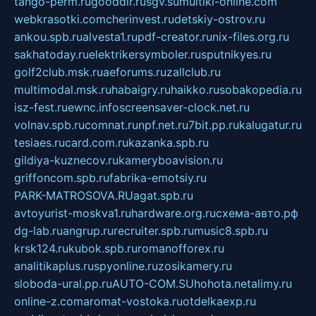
tango-perm.ru
gooddir.ru
sgv.su
multiki-online.com
webkrasotki.com
cherinvest.ru
detskiy-ostrov.ru
ankou.spb.ru
alvesta1.ru
pdf-creator.ru
nix-files.org.ru
sakhatoday.ru
elektrikersymboler.ru
sputnikyes.ru
golf2club.msk.ru
aeforums.ru
zallclub.ru
multimodal.msk.ru
habaigry.ru
haikko.ru
sobakopedia.ru
isz-fest.ru
ewnc.info
screensaver-clock.net.ru
volnav.spb.ru
comnat.ru
npf.net.ru
7bit.pp.ru
kalugatur.ru
tesiaes.ru
card.com.ru
kazanka.spb.ru
gildiya-kuznecov.ru
kameryboavision.ru
griffoncom.spb.ru
fabrika-emotsiy.ru
PARK-MATROSOVA.RU
agat.spb.ru
avtoyurist-moskva1.ru
hardware.org.ru
схема-авто.рф
dg-lab.ru
angrup.ru
recruiter.spb.ru
music8.spb.ru
krsk124.ru
kubok.spb.ru
romanofforex.ru
analitikaplus.ru
spyonline.ru
zosikamery.ru
sloboda-ural.pp.ru
AUTO-COM.SU
hohota.net
alimy.ru
online-z.com
aromat-vostoka.ru
otdelkaexp.ru