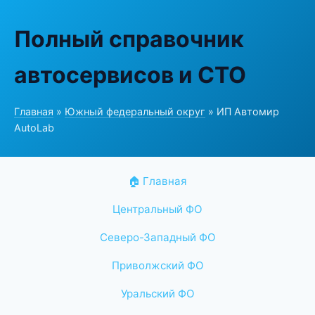
Полный справочник
автосервисов и СТО
Главная
»
Южный федеральный округ
» ИП Автомир
AutoLab
🏠 Главная
Центральный ФО
Северо-Западный ФО
Приволжский ФО
Уральский ФО