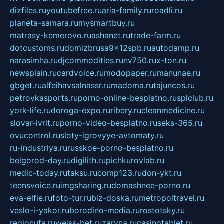
dizfiles.ru
youtubefree.ru
aria-family.ru
roadli.ru
planeta-samara.ru
mysmartbuy.ru
matrasy-kemerovo.ru
ashanet.ru
trade-farm.ru
dotcustoms.ru
domizbrusa9x12spb.ru
autodamp.ru
narasimha.ru
djcommodities.ru
nv750.ru
x-ton.ru
newsplain.ru
cardvoice.ru
modopaper.ru
manunae.ru
gbget.ru
alfeihavsalnassr.ru
madoma.ru
tajuncos.ru
petrovkasports.ru
porno-online-besplatno.ru
splclub.ru
york-life.ru
doroga-expo.ru
ribery.ru
cleanmedicine.ru
slovar-ivrit.ru
porno-video-besplatno.ru
seks-365.ru
ovucontrol.ru
sloty-igrovyye-avtomaty.ru
ru-industriya.ru
russkoe-porno-besplatno.ru
belgorod-day.ru
digilith.ru
pichkurovlab.ru
medic-today.ru
taksu.ru
comp123.ru
don-ykt.ru
teensvoice.ru
imgsharing.ru
domashnee-porno.ru
eva-elfie.ru
foto-tur.ru
biz-doska.ru
metropoltravel.ru
veslo-i-yakor.ru
borodino-media.ru
rostotsky.ru
regionufa.ru
weiss-bet.ru
zaryna.ru
casinotablet.ru