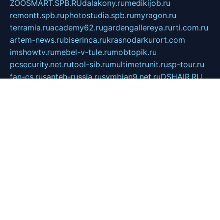
ZOOSMART.SPB.RU
dalakony.ru
medikijob.ru
remontt.spb.ru
photostudia.spb.ru
myragon.ru
terramia.ru
academy62.ru
gardengallereya.ru
rti.com.ru
artem-news.ru
biserinca.ru
krasnodarkurort.com
imshowtv.ru
mebel-v-tule.ru
mobtopik.ru
pcsecurity.net.ru
tool-sib.ru
multimetrunit.ru
sp-tour.ru
fan-cs.ru
santeh-russia.ru
symbian9.net.ru
DSHAIR.RU
tmmotors.spb.ru
xjocuricopii.com
musavtomat.msk.ru
obustrojdom.ru
sovetcik.ru
ybaranovskaya.ru
ppknews.ru
cult-alshei.ru
JAPANRUSSIA.RU
proekciyamebel.ru
imper-finans.ru
rim.org.ru
glamourai.ru
brassminus.ru
zabor-pro.ru
ftn.pp.ru
dorogoe58.ru
laimengpacker.ru
kuzova-zapchasti.ru
sageerp.ru
taxodrom.ru
dsrazvitie.ru
hardcity.net.ru
ratinghomegames.ru
topservice25.ru
gubernyan.ru
gtglasslined.ru
ii4.ru
tssport.spb.ru
andorra24.com
blackwallstreet.ru
oboimos.ru
optim-doors.com.ru
ikuch.ru
nycr.org.ru
npa21.ru
vremya-ch.spb.ru