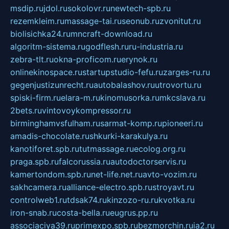
msdip.ru
jdol.ru
sokolovr.ru
newtech-spb.ru
rezemkleim.ru
massage-tai.ru
seonub.ru
zvonitut.ru
biolisichka24.ru
mncraft-download.ru
algoritm-sistema.ru
godflesh.ru
ru-industria.ru
zebra-tlt.ru
okna-proficom.ru
erynok.ru
onlinekinospace.ru
startupstudio-fefu.ru
zarges-ru.ru
gegenjustizunrecht.ru
autobalashov.ru
utrovortu.ru
spiski-firm.ru
elara-m.ru
kinomusorka.ru
mkcslava.ru
2bets.ru
vintovoykompressor.ru
birminghamvsfulham.ru
sarmat-komp.ru
pioneeri.ru
amadis-chocolate.ru
shkurki-karakulya.ru
kanotiforet.spb.ru
tutmassage.ru
ecolog.org.ru
praga.spb.ru
falcorussia.ru
autodoctorservis.ru
kamertondom.spb.ru
net-life.net.ru
avto-vozim.ru
sakhcamera.ru
alliance-electro.spb.ru
stroyavt.ru
controlweb1.ru
tdsak74.ru
kinzozo-ru.ru
kvotka.ru
iron-snab.ru
costa-bella.ru
eugrus.pp.ru
associaciya39.ru
primexpo.spb.ru
bezmorchin.ru
ia2.ru