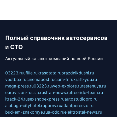
Полный справочник автосервисов
и СТО
Актуальный каталог компаний по всей России
03223.ru
ufille.ru
krasotata.ru
prazdnikdushi.ru
veetbox.ru
cinemapost.ru
ciam-fr.ru
kraft-you.ru
mega-press.ru
03223.ru
web-explore.ru
rastenuya.ru
eurovision-russia.ru
strah-news.ru
freeride-team.ru
itrack-24.ru
sexshopexpress.ru
autostudiopro.ru
alabuga-cityhotel.ru
pornv.ru
atlantpereezd.ru
bud-em-znakomye.ru
a-cdc.ru
elektrostal-news.ru