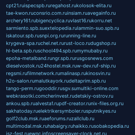
cpt21.ru
ispecspb.ru
regahost.ru
kolosok-elita.ru
tae-kwon.ru
consrio.com.ru
insiam.ru
avegainfo.ru
archery161.ru
bigencyclica.ru
vlast16.ru
korru.net
sarmiento.spb.su
extelopedia.ru
lammin-suo.spb.ru
iskatour.spb.ru
snpi.org.ru
running-line.ru
krygeva-spa.ru
chel.net.ru
rust-loco.ru
dugshop.ru
hl-beta.spb.ru
school494.spb.ru
mymubaby.ru
epoha-metalband.ru
ngr.spb.ru
rusgosnews.com
dieselvostok.ru
24hostel.msk.ru
w-dev.ru
f-ship.ru
regsmi.ru
filmnetwork.ru
malinasp.ru
kinosvin.ru
h2o-salon.ru
malutkayork.ru
deltaprim.spb.ru
tango-perm.ru
gooddir.ru
sgv.su
multiki-online.com
webkrasotki.com
cherinvest.ru
detskiy-ostrov.ru
ankou.spb.ru
alvesta1.ru
pdf-creator.ru
nix-files.org.ru
sakhatoday.ru
elektrikersymboler.ru
sputnikyes.ru
golf2club.msk.ru
aeforums.ru
zallclub.ru
multimodal.msk.ru
habaigry.ru
haikko.ru
sobakopedia.ru
isz-fest.ru
ewnc.info
screensaver-clock.net.ru