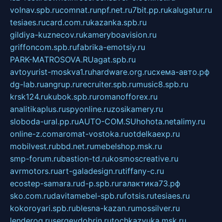
volnav.spb.ru
comnat.ru
npf.net.ru
7bit.pp.ru
kalugatur.ru
tesiaes.ru
card.com.ru
kazanka.spb.ru
gildiya-kuznecov.ru
kameryboavision.ru
griffoncom.spb.ru
fabrika-emotsiy.ru
PARK-MATROSOVA.RU
agat.spb.ru
avtoyurist-moskva1.ru
hardware.org.ru
схема-авто.рф
dg-lab.ru
angrup.ru
recruiter.spb.ru
music8.spb.ru
krsk124.ru
kubok.spb.ru
romanofforex.ru
analitikaplus.ru
spyonline.ru
zosikamery.ru
sloboda-ural.pp.ru
AUTO-COM.SU
hohota.net
alimy.ru
online-z.com
aromat-vostoka.ru
otdelkaexp.ru
mobilvest.ru
bbd.net.ru
mebelshop.msk.ru
smp-forum.ru
bastion-td.ru
kosmoscreative.ru
avrmotors.ru
art-galadesign.ru
tiffany-c.ru
ecostep-samara.ru
d-p.spb.ru
галактика73.рф
sko.com.ru
davitamebel-spb.ru
fotsis.ru
tesiaes.ru
kokoroyari.spb.ru
blesna-kazan.ru
mossilver.ru
lenderoq.ru
sergeydobrin.ru
tochkazvuka.msk.ru