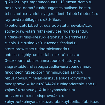
g-2012.ru
ops-mgr.ru
accounts-112.ru
csm-demo.ru
poka-vse-doma2.ru
airgungames.ru
allseo-host.ru
tehosmotre.ru
varieta-yug.ru
cricetc1xbetr1xbetcc2.ru
raytor-d.ru
atillagunn.ru
3d-file.ru
1xbeticricetc1xbetti5.ru
uafoot-statti.ru
e-abis1c.ru
store-brawl-stars.ru
kts-services.ru
dark-sand.ru
sindika-01.ru
sp-life.ru
x-legion.ru
sib-archives.ru
e-abis-1-c.ru
sindika01.ru
venda-festival.ru
store-brawlstars.ru
dooraleksandria.ru
antenna-highly.ru
mine-lab-msk.ru
1-mus.ru
3-sex-porn.ru
ban-damn.ru
purse-factory.ru
viagra-tablet.ru
fasbags.ru
adler-jun.ru
bandamn.ru
fincontech.ru
3sexporn.ru
1mus.ru
darksand.ru
rebus-toys.ru
minelab-msk.ru
alabuga-cityhotel.ru
medsprawo-4-ka.ru
2864420.ru
blagodarenie-spb.ru
zajmy24.ru
tovudyi-4-kuhnyanazakaz.ru
brazzerscom.ru
medsprawo4ka.ru
xehyroo5kuhnyanazakaz.ru
fabrikayfabrikaefabrika.ru