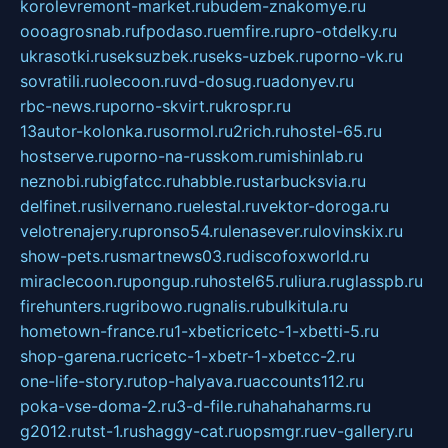
korolevremont-market.ru
budem-znakomye.ru
oooagrosnab.ru
fpodaso.ru
emfire.ru
pro-otdelky.ru
ukrasotki.ru
seksuzbek.ru
seks-uzbek.ru
porno-vk.ru
sovratili.ru
olecoon.ru
vd-dosug.ru
adonyev.ru
rbc-news.ru
porno-skvirt.ru
krospr.ru
13autor-kolonka.ru
sormol.ru
2rich.ru
hostel-65.ru
hostserve.ru
porno-na-russkom.ru
mishinlab.ru
neznobi.ru
bigfatcc.ru
habble.ru
starbucksvia.ru
delfinet.ru
silvernano.ru
elestal.ru
vektor-doroga.ru
velotrenajery.ru
pronso54.ru
lenasever.ru
lovinskix.ru
show-pets.ru
smartnews03.ru
discofoxworld.ru
miraclecoon.ru
pongup.ru
hostel65.ru
liura.ru
glasspb.ru
firehunters.ru
gribowo.ru
gnalis.ru
bulkitula.ru
hometown-france.ru
1-xbeticricetc-1-xbetti-5.ru
shop-garena.ru
cricetc-1-xbetr-1-xbetcc-2.ru
one-life-story.ru
top-halyava.ru
accounts112.ru
poka-vse-doma-2.ru
3-d-file.ru
hahahaharms.ru
g2012.ru
tst-1.ru
shaggy-cat.ru
opsmgr.ru
ev-gallery.ru