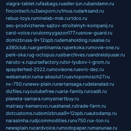
viagra-tablet.ru
fasbags.ru
adler-jun.ru
bandamn.ru
fincontech.ru
3sexporn.ru
1mus.ru
darksand.ru
rebus-toys.ru
minelab-msk.ru
rtdco.ru
seo-prodvizhenie-sajtov-stroitelnyh-kompanij.ru
card-voice.ru
rulonnyygazon177.ru
snow-guard.ru
domizbrusa-9x12spb.ru
demaholding.ru
aalse.ru
a380club.ru
argentinamia.ru
perkoka.ru
movie-one.ru
perk-oka.ru
g-octopus.ru
sibarchives.ru
andreislyusar.ru
naruto-x.ru
pursefactory.ru
tor-lyubov-i-grom.ru
spayderhed-2022.ru
movieone.ru
evro-dez.ru
webamator.ru
ma-absolut1.ru
avtopomosch27.ru
nv-750.ru
news-plain.ru
nertansaga.ru
delanalad.ru
dizfiles.ru
youtubefree.ru
aria-family.ru
roadli.ru
planeta-samara.ru
mysmartbuy.ru
matrasy-kemerovo.ru
ashanet.ru
trade-farm.ru
dotcustoms.ru
domizbrusa9x12spb.ru
autodamp.ru
narasimha.ru
djcommodities.ru
nv750.ru
x-ton.ru
newsplain.ru
cardvoice.ru
modopaper.ru
manunae.ru