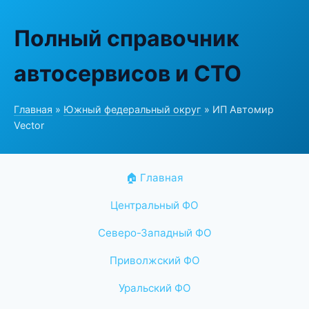
Полный справочник
автосервисов и СТО
Главная
»
Южный федеральный округ
» ИП Автомир
Vector
🏠 Главная
Центральный ФО
Северо-Западный ФО
Приволжский ФО
Уральский ФО