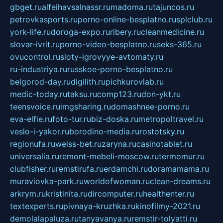
gbget.ru
alfeihavsalnassr.ru
madoma.ru
tajuncos.ru
petrovkasports.ru
porno-online-besplatno.ru
splclub.ru
york-life.ru
doroga-expo.ru
ribery.ru
cleanmedicine.ru
slovar-ivrit.ru
porno-video-besplatno.ru
seks-365.ru
ovucontrol.ru
sloty-igrovyye-avtomaty.ru
ru-industriya.ru
russkoe-porno-besplatno.ru
belgorod-day.ru
digilith.ru
pichkurovlab.ru
medic-today.ru
taksu.ru
comp123.ru
don-ykt.ru
teensvoice.ru
imgsharing.ru
domashnee-porno.ru
eva-elfie.ru
foto-tur.ru
biz-doska.ru
metropoltravel.ru
veslo-i-yakor.ru
borodino-media.ru
rostotsky.ru
regionufa.ru
weiss-bet.ru
zaryna.ru
casinotablet.ru
universalia.ru
remont-mebeli-moscow.ru
termomur.ru
clubfisher.ru
remstirufa.ru
erdamchi.ru
doramamama.ru
muraviovka-park.ru
worldofwoman.ru
clean-dreams.ru
arkrym.ru
kristinita.ru
dircomputer.ru
healthenter.ru
textexperts.ru
pivnaya-kruzhka.ru
kinofilmy-2021.ru
demolalapaluza.ru
tanyavanya.ru
remstir-tolyatti.ru