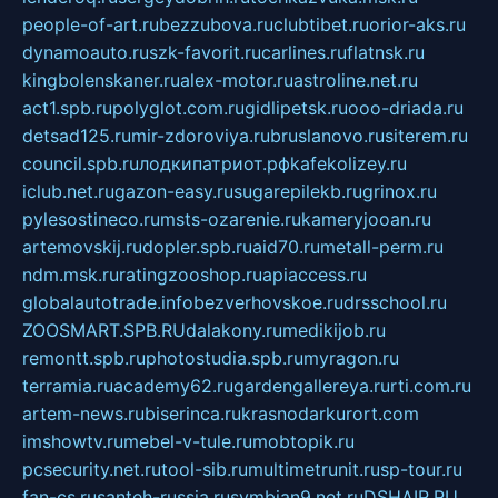
people-of-art.ru
bezzubova.ru
clubtibet.ru
orior-aks.ru
dynamoauto.ru
szk-favorit.ru
carlines.ru
flatnsk.ru
kingbolenskaner.ru
alex-motor.ru
astroline.net.ru
act1.spb.ru
polyglot.com.ru
gidlipetsk.ru
ooo-driada.ru
detsad125.ru
mir-zdoroviya.ru
bruslanovo.ru
siterem.ru
council.spb.ru
лодкипатриот.рф
kafekolizey.ru
iclub.net.ru
gazon-easy.ru
sugarepilekb.ru
grinox.ru
pylesostineco.ru
msts-ozarenie.ru
kameryjooan.ru
artemovskij.ru
dopler.spb.ru
aid70.ru
metall-perm.ru
ndm.msk.ru
ratingzooshop.ru
apiaccess.ru
globalautotrade.info
bezverhovskoe.ru
drsschool.ru
ZOOSMART.SPB.RU
dalakony.ru
medikijob.ru
remontt.spb.ru
photostudia.spb.ru
myragon.ru
terramia.ru
academy62.ru
gardengallereya.ru
rti.com.ru
artem-news.ru
biserinca.ru
krasnodarkurort.com
imshowtv.ru
mebel-v-tule.ru
mobtopik.ru
pcsecurity.net.ru
tool-sib.ru
multimetrunit.ru
sp-tour.ru
fan-cs.ru
santeh-russia.ru
symbian9.net.ru
DSHAIR.RU