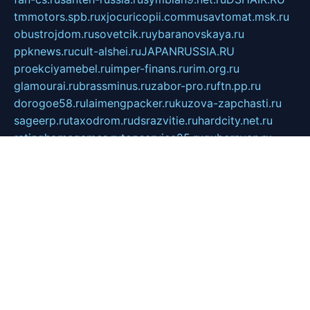
tmmotors.spb.ru
xjocuricopii.com
musavtomat.msk.ru
obustrojdom.ru
sovetcik.ru
ybaranovskaya.ru
ppknews.ru
cult-alshei.ru
JAPANRUSSIA.RU
proekciyamebel.ru
imper-finans.ru
rim.org.ru
glamourai.ru
brassminus.ru
zabor-pro.ru
ftn.pp.ru
dorogoe58.ru
laimengpacker.ru
kuzova-zapchasti.ru
sageerp.ru
taxodrom.ru
dsrazvitie.ru
hardcity.net.ru
ratinghomegames.ru
topservice25.ru
gubernyan.ru
gtglasslined.ru
ii4.ru
tssport.spb.ru
andorra24.com
blackwallstreet.ru
oboimos.ru
optim-doors.com.ru
ikuch.ru
nycr.org.ru
npa21.ru
vremya-ch.spb.ru
desert000.ru
ivtorgi.ru
ifiori.ru
catalog-statei.ru
dcv.org.ru
spetsmaster174.ru
ipkameryhiseeu.ru
dum26.ru
ruspol.spb.ru
fr-opendp.ru
kam-solnyshko.ru
cheyenne-arapaho.ru
sevzapmetal.spb.ru
ted-lapidus.spb.ru
parasite-eliminator.ru
sigma-complete.ru
modernworld.ru
dama-moda.ru