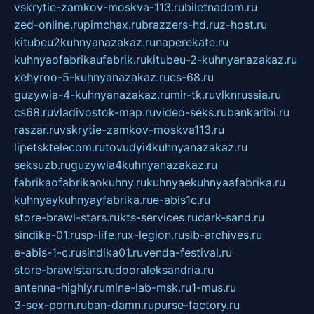
vskrytie-zamkov-moskva-113.ru
biletnadom.ru
zed-online.ru
pimchax.ru
brazzers-hd.ru
z-host.ru
kitubeu2kuhnyanazakaz.ru
naperekate.ru
kuhnyaofabrikaufabrik.ru
kitubeu-2-kuhnyanazakaz.ru
xehyroo-5-kuhnyanazakaz.ru
cs-68.ru
guzywia-4-kuhnyanazakaz.ru
mir-tk.ru
vlknrussia.ru
cs68.ru
vladivostok-map.ru
video-seks.ru
bankaribi.ru
raszar.ru
vskrytie-zamkov-moskva113.ru
lipetsktelecom.ru
tovudyi4kuhnyanazakaz.ru
seksuzb.ru
guzywia4kuhnyanazakaz.ru
fabrikaofabrikaokuhny.ru
kuhnyaekuhnyaafabrika.ru
kuhnyaykuhnyayfabrika.ru
e-abis1c.ru
store-brawl-stars.ru
kts-services.ru
dark-sand.ru
sindika-01.ru
sp-life.ru
x-legion.ru
sib-archives.ru
e-abis-1-c.ru
sindika01.ru
venda-festival.ru
store-brawlstars.ru
dooraleksandria.ru
antenna-highly.ru
mine-lab-msk.ru
1-mus.ru
3-sex-porn.ru
ban-damn.ru
purse-factory.ru