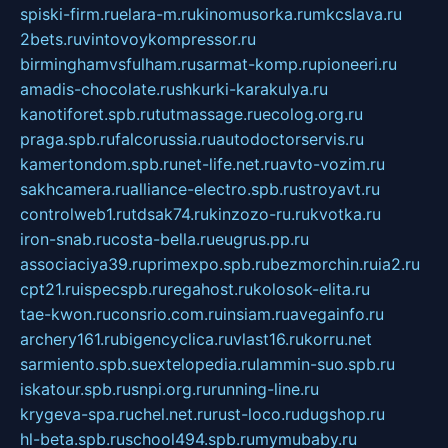
spiski-firm.ru
elara-m.ru
kinomusorka.ru
mkcslava.ru
2bets.ru
vintovoykompressor.ru
birminghamvsfulham.ru
sarmat-komp.ru
pioneeri.ru
amadis-chocolate.ru
shkurki-karakulya.ru
kanotiforet.spb.ru
tutmassage.ru
ecolog.org.ru
praga.spb.ru
falcorussia.ru
autodoctorservis.ru
kamertondom.spb.ru
net-life.net.ru
avto-vozim.ru
sakhcamera.ru
alliance-electro.spb.ru
stroyavt.ru
controlweb1.ru
tdsak74.ru
kinzozo-ru.ru
kvotka.ru
iron-snab.ru
costa-bella.ru
eugrus.pp.ru
associaciya39.ru
primexpo.spb.ru
bezmorchin.ru
ia2.ru
cpt21.ru
ispecspb.ru
regahost.ru
kolosok-elita.ru
tae-kwon.ru
consrio.com.ru
insiam.ru
avegainfo.ru
archery161.ru
bigencyclica.ru
vlast16.ru
korru.net
sarmiento.spb.su
extelopedia.ru
lammin-suo.spb.ru
iskatour.spb.ru
snpi.org.ru
running-line.ru
krygeva-spa.ru
chel.net.ru
rust-loco.ru
dugshop.ru
hl-beta.spb.ru
school494.spb.ru
mymubaby.ru