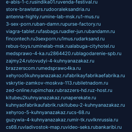
e-abis-1-c.ru
sindika01.ru
venda-festival.ru
store-brawlstars.ru
dooraleksandria.ru
antenna-highly.ru
mine-lab-msk.ru
1-mus.ru
3-sex-porn.ru
ban-damn.ru
purse-factory.ru
viagra-tablet.ru
fasbags.ru
adler-jun.ru
bandamn.ru
fincontech.ru
3sexporn.ru
1mus.ru
darksand.ru
rebus-toys.ru
minelab-msk.ru
alabuga-cityhotel.ru
medsprawo-4-ka.ru
2864420.ru
blagodarenie-spb.ru
zajmy24.ru
tovudyi-4-kuhnyanazakaz.ru
brazzerscom.ru
medsprawo4ka.ru
xehyroo5kuhnyanazakaz.ru
fabrikayfabrikaefabrika.ru
vskrytie-zamkov-moskva-113.ru
biletnadom.ru
zed-online.ru
pimchax.ru
brazzers-hd.ru
z-host.ru
kitubeu2kuhnyanazakaz.ru
naperekate.ru
kuhnyaofabrikaufabrik.ru
kitubeu-2-kuhnyanazakaz.ru
xehyroo-5-kuhnyanazakaz.ru
cs-68.ru
guzywia-4-kuhnyanazakaz.ru
mir-tk.ru
vlknrussia.ru
cs68.ru
vladivostok-map.ru
video-seks.ru
bankaribi.ru