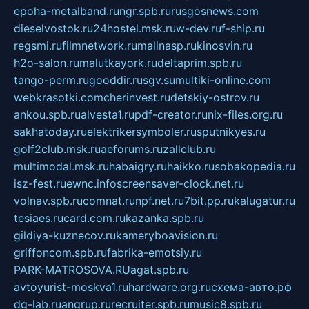
epoha-metalband.ru
ngr.spb.ru
rusgosnews.com
dieselvostok.ru
24hostel.msk.ru
w-dev.ru
f-ship.ru
regsmi.ru
filmnetwork.ru
malinasp.ru
kinosvin.ru
h2o-salon.ru
malutkayork.ru
deltaprim.spb.ru
tango-perm.ru
gooddir.ru
sgv.su
multiki-online.com
webkrasotki.com
cherinvest.ru
detskiy-ostrov.ru
ankou.spb.ru
alvesta1.ru
pdf-creator.ru
nix-files.org.ru
sakhatoday.ru
elektrikersymboler.ru
sputnikyes.ru
golf2club.msk.ru
aeforums.ru
zallclub.ru
multimodal.msk.ru
habaigry.ru
haikko.ru
sobakopedia.ru
isz-fest.ru
ewnc.info
screensaver-clock.net.ru
volnav.spb.ru
comnat.ru
npf.net.ru
7bit.pp.ru
kalugatur.ru
tesiaes.ru
card.com.ru
kazanka.spb.ru
gildiya-kuznecov.ru
kameryboavision.ru
griffoncom.spb.ru
fabrika-emotsiy.ru
PARK-MATROSOVA.RU
agat.spb.ru
avtoyurist-moskva1.ru
hardware.org.ru
схема-авто.рф
dg-lab.ru
angrup.ru
recruiter.spb.ru
music8.spb.ru