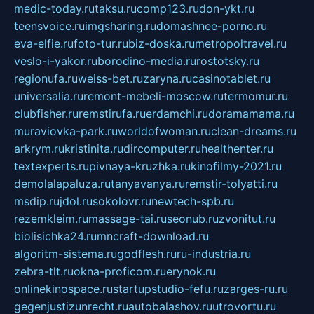
medic-today.ru
taksu.ru
comp123.ru
don-ykt.ru
teensvoice.ru
imgsharing.ru
domashnee-porno.ru
eva-elfie.ru
foto-tur.ru
biz-doska.ru
metropoltravel.ru
veslo-i-yakor.ru
borodino-media.ru
rostotsky.ru
regionufa.ru
weiss-bet.ru
zaryna.ru
casinotablet.ru
universalia.ru
remont-mebeli-moscow.ru
termomur.ru
clubfisher.ru
remstirufa.ru
erdamchi.ru
doramamama.ru
muraviovka-park.ru
worldofwoman.ru
clean-dreams.ru
arkrym.ru
kristinita.ru
dircomputer.ru
healthenter.ru
textexperts.ru
pivnaya-kruzhka.ru
kinofilmy-2021.ru
demolalapaluza.ru
tanyavanya.ru
remstir-tolyatti.ru
msdip.ru
jdol.ru
sokolovr.ru
newtech-spb.ru
rezemkleim.ru
massage-tai.ru
seonub.ru
zvonitut.ru
biolisichka24.ru
mncraft-download.ru
algoritm-sistema.ru
godflesh.ru
ru-industria.ru
zebra-tlt.ru
okna-proficom.ru
erynok.ru
onlinekinospace.ru
startupstudio-fefu.ru
zarges-ru.ru
gegenjustizunrecht.ru
autobalashov.ru
utrovortu.ru