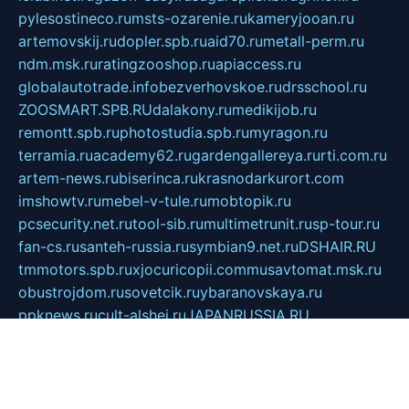
pylesostineco.ru
msts-ozarenie.ru
kameryjooan.ru
artemovskij.ru
dopler.spb.ru
aid70.ru
metall-perm.ru
ndm.msk.ru
ratingzooshop.ru
apiaccess.ru
globalautotrade.info
bezverhovskoe.ru
drsschool.ru
ZOOSMART.SPB.RU
dalakony.ru
medikijob.ru
remontt.spb.ru
photostudia.spb.ru
myragon.ru
terramia.ru
academy62.ru
gardengallereya.ru
rti.com.ru
artem-news.ru
biserinca.ru
krasnodarkurort.com
imshowtv.ru
mebel-v-tule.ru
mobtopik.ru
pcsecurity.net.ru
tool-sib.ru
multimetrunit.ru
sp-tour.ru
fan-cs.ru
santeh-russia.ru
symbian9.net.ru
DSHAIR.RU
tmmotors.spb.ru
xjocuricopii.com
musavtomat.msk.ru
obustrojdom.ru
sovetcik.ru
ybaranovskaya.ru
ppknews.ru
cult-alshei.ru
JAPANRUSSIA.RU
proekciyamebel.ru
imper-finans.ru
rim.org.ru
glamourai.ru
brassminus.ru
zabor-pro.ru
ftn.pp.ru
dorogoe58.ru
laimengpacker.ru
kuzova-zapchasti.ru
sageerp.ru
taxodrom.ru
dsrazvitie.ru
hardcity.net.ru