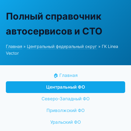
Полный справочник
автосервисов и СТО
Главная
»
Центральный федеральный округ
» ГК Linea
Vector
🏠 Главная
Центральный ФО
Северо-Западный ФО
Приволжский ФО
Уральский ФО