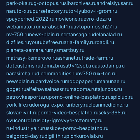
perk-oka.ru
g-octopus.ru
sibarchives.ru
andreislyusar.ru
naruto-x.ru
pursefactory.ru
tor-lyubov-i-grom.ru
spayderhed-2022.ru
movieone.ru
evro-dez.ru
webamator.ru
ma-absolut1.ru
avtopomosch27.ru
nv-750.ru
news-plain.ru
nertansaga.ru
delanalad.ru
dizfiles.ru
youtubefree.ru
aria-family.ru
roadli.ru
planeta-samara.ru
mysmartbuy.ru
matrasy-kemerovo.ru
ashanet.ru
trade-farm.ru
dotcustoms.ru
domizbrusa9x12spb.ru
autodamp.ru
narasimha.ru
djcommodities.ru
nv750.ru
x-ton.ru
newsplain.ru
cardvoice.ru
modopaper.ru
manunae.ru
gbget.ru
alfeihavsalnassr.ru
madoma.ru
tajuncos.ru
petrovkasports.ru
porno-online-besplatno.ru
splclub.ru
york-life.ru
doroga-expo.ru
ribery.ru
cleanmedicine.ru
slovar-ivrit.ru
porno-video-besplatno.ru
seks-365.ru
ovucontrol.ru
sloty-igrovyye-avtomaty.ru
ru-industriya.ru
russkoe-porno-besplatno.ru
belgorod-day.ru
digilith.ru
pichkurovlab.ru