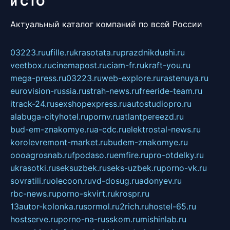
и СТО
Актуальный каталог компаний по всей России
03223.ru
ufille.ru
krasotata.ru
prazdnikdushi.ru
veetbox.ru
cinemapost.ru
ciam-fr.ru
kraft-you.ru
mega-press.ru
03223.ru
web-explore.ru
rastenuya.ru
eurovision-russia.ru
strah-news.ru
freeride-team.ru
itrack-24.ru
sexshopexpress.ru
autostudiopro.ru
alabuga-cityhotel.ru
pornv.ru
atlantpereezd.ru
bud-em-znakomye.ru
a-cdc.ru
elektrostal-news.ru
korolevremont-market.ru
budem-znakomye.ru
oooagrosnab.ru
fpodaso.ru
emfire.ru
pro-otdelky.ru
ukrasotki.ru
seksuzbek.ru
seks-uzbek.ru
porno-vk.ru
sovratili.ru
olecoon.ru
vd-dosug.ru
adonyev.ru
rbc-news.ru
porno-skvirt.ru
krospr.ru
13autor-kolonka.ru
sormol.ru
2rich.ru
hostel-65.ru
hostserve.ru
porno-na-russkom.ru
mishinlab.ru