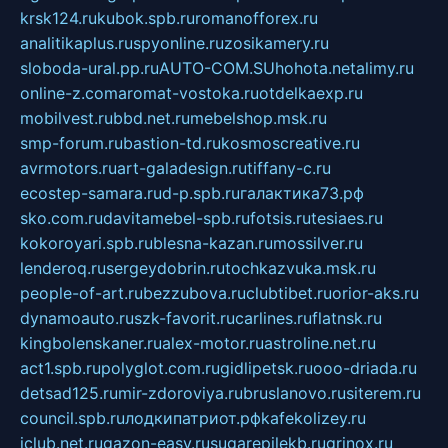
krsk124.ru
kubok.spb.ru
romanofforex.ru
analitikaplus.ru
spyonline.ru
zosikamery.ru
sloboda-ural.pp.ru
AUTO-COM.SU
hohota.net
alimy.ru
online-z.com
aromat-vostoka.ru
otdelkaexp.ru
mobilvest.ru
bbd.net.ru
mebelshop.msk.ru
smp-forum.ru
bastion-td.ru
kosmoscreative.ru
avrmotors.ru
art-galadesign.ru
tiffany-c.ru
ecostep-samara.ru
d-p.spb.ru
галактика73.рф
sko.com.ru
davitamebel-spb.ru
fotsis.ru
tesiaes.ru
kokoroyari.spb.ru
blesna-kazan.ru
mossilver.ru
lenderoq.ru
sergeydobrin.ru
tochkazvuka.msk.ru
people-of-art.ru
bezzubova.ru
clubtibet.ru
orior-aks.ru
dynamoauto.ru
szk-favorit.ru
carlines.ru
flatnsk.ru
kingbolenskaner.ru
alex-motor.ru
astroline.net.ru
act1.spb.ru
polyglot.com.ru
gidlipetsk.ru
ooo-driada.ru
detsad125.ru
mir-zdoroviya.ru
bruslanovo.ru
siterem.ru
council.spb.ru
лодкипатриот.рф
kafekolizey.ru
iclub.net.ru
gazon-easy.ru
sugarepilekb.ru
grinox.ru