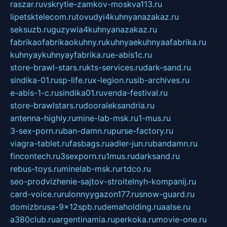
raszar.ru
vskrytie-zamkov-moskva113.ru
lipetsktelecom.ru
tovudyi4kuhnyanazakaz.ru
seksuzb.ru
guzywia4kuhnyanazakaz.ru
fabrikaofabrikaokuhny.ru
kuhnyaekuhnyaafabrika.ru
kuhnyaykuhnyayfabrika.ru
e-abis1c.ru
store-brawl-stars.ru
kts-services.ru
dark-sand.ru
sindika-01.ru
sp-life.ru
x-legion.ru
sib-archives.ru
e-abis-1-c.ru
sindika01.ru
venda-festival.ru
store-brawlstars.ru
dooraleksandria.ru
antenna-highly.ru
mine-lab-msk.ru
1-mus.ru
3-sex-porn.ru
ban-damn.ru
purse-factory.ru
viagra-tablet.ru
fasbags.ru
adler-jun.ru
bandamn.ru
fincontech.ru
3sexporn.ru
1mus.ru
darksand.ru
rebus-toys.ru
minelab-msk.ru
rtdco.ru
seo-prodvizhenie-sajtov-stroitelnyh-kompanij.ru
card-voice.ru
rulonnyygazon177.ru
snow-guard.ru
domizbrusa-9x12spb.ru
demaholding.ru
aalse.ru
a380club.ru
argentinamia.ru
perkoka.ru
movie-one.ru