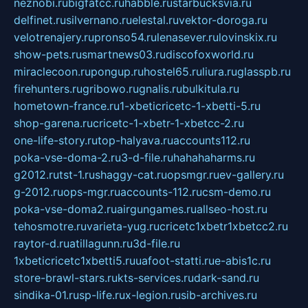
neznobi.ru
bigfatcc.ru
habble.ru
starbucksvia.ru
delfinet.ru
silvernano.ru
elestal.ru
vektor-doroga.ru
velotrenajery.ru
pronso54.ru
lenasever.ru
lovinskix.ru
show-pets.ru
smartnews03.ru
discofoxworld.ru
miraclecoon.ru
pongup.ru
hostel65.ru
liura.ru
glasspb.ru
firehunters.ru
gribowo.ru
gnalis.ru
bulkitula.ru
hometown-france.ru
1-xbeticricetc-1-xbetti-5.ru
shop-garena.ru
cricetc-1-xbetr-1-xbetcc-2.ru
one-life-story.ru
top-halyava.ru
accounts112.ru
poka-vse-doma-2.ru
3-d-file.ru
hahahaharms.ru
g2012.ru
tst-1.ru
shaggy-cat.ru
opsmgr.ru
ev-gallery.ru
g-2012.ru
ops-mgr.ru
accounts-112.ru
csm-demo.ru
poka-vse-doma2.ru
airgungames.ru
allseo-host.ru
tehosmotre.ru
varieta-yug.ru
cricetc1xbetr1xbetcc2.ru
raytor-d.ru
atillagunn.ru
3d-file.ru
1xbeticricetc1xbetti5.ru
uafoot-statti.ru
e-abis1c.ru
store-brawl-stars.ru
kts-services.ru
dark-sand.ru
sindika-01.ru
sp-life.ru
x-legion.ru
sib-archives.ru