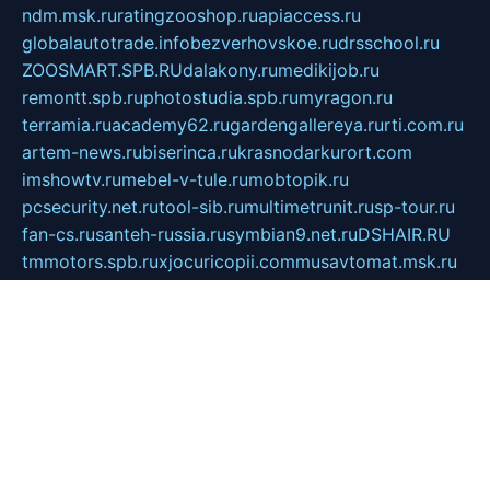
ndm.msk.ru
ratingzooshop.ru
apiaccess.ru
globalautotrade.info
bezverhovskoe.ru
drsschool.ru
ZOOSMART.SPB.RU
dalakony.ru
medikijob.ru
remontt.spb.ru
photostudia.spb.ru
myragon.ru
terramia.ru
academy62.ru
gardengallereya.ru
rti.com.ru
artem-news.ru
biserinca.ru
krasnodarkurort.com
imshowtv.ru
mebel-v-tule.ru
mobtopik.ru
pcsecurity.net.ru
tool-sib.ru
multimetrunit.ru
sp-tour.ru
fan-cs.ru
santeh-russia.ru
symbian9.net.ru
DSHAIR.RU
tmmotors.spb.ru
xjocuricopii.com
musavtomat.msk.ru
obustrojdom.ru
sovetcik.ru
ybaranovskaya.ru
ppknews.ru
cult-alshei.ru
JAPANRUSSIA.RU
proekciyamebel.ru
imper-finans.ru
rim.org.ru
glamourai.ru
brassminus.ru
zabor-pro.ru
ftn.pp.ru
dorogoe58.ru
laimengpacker.ru
kuzova-zapchasti.ru
sageerp.ru
taxodrom.ru
dsrazvitie.ru
hardcity.net.ru
ratinghomegames.ru
topservice25.ru
gubernyan.ru
gtglasslined.ru
ii4.ru
tssport.spb.ru
andorra24.com