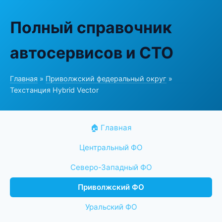
Полный справочник
автосервисов и СТО
Главная
»
Приволжский федеральный округ
»
Техстанция Hybrid Vector
🏠 Главная
Центральный ФО
Северо-Западный ФО
Приволжский ФО
Уральский ФО