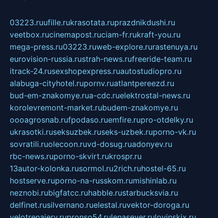
03223.ru
ufille.ru
krasotata.ru
prazdnikdushi.ru
veetbox.ru
cinemapost.ru
ciam-fr.ru
kraft-you.ru
mega-press.ru
03223.ru
web-explore.ru
rastenuya.ru
eurovision-russia.ru
strah-news.ru
freeride-team.ru
itrack-24.ru
sexshopexpress.ru
autostudiopro.ru
alabuga-cityhotel.ru
pornv.ru
atlantpereezd.ru
bud-em-znakomye.ru
a-cdc.ru
elektrostal-news.ru
korolevremont-market.ru
budem-znakomye.ru
oooagrosnab.ru
fpodaso.ru
emfire.ru
pro-otdelky.ru
ukrasotki.ru
seksuzbek.ru
seks-uzbek.ru
porno-vk.ru
sovratili.ru
olecoon.ru
vd-dosug.ru
adonyev.ru
rbc-news.ru
porno-skvirt.ru
krospr.ru
13autor-kolonka.ru
sormol.ru
2rich.ru
hostel-65.ru
hostserve.ru
porno-na-russkom.ru
mishinlab.ru
neznobi.ru
bigfatcc.ru
habble.ru
starbucksvia.ru
delfinet.ru
silvernano.ru
elestal.ru
vektor-doroga.ru
velotrenajery.ru
pronso54.ru
lenasever.ru
lovinskix.ru