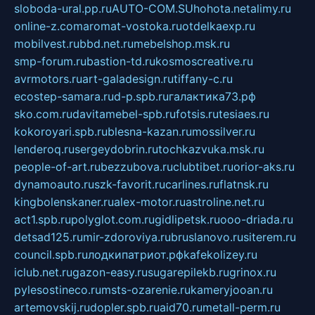
sloboda-ural.pp.ru
AUTO-COM.SU
hohota.net
alimy.ru
online-z.com
aromat-vostoka.ru
otdelkaexp.ru
mobilvest.ru
bbd.net.ru
mebelshop.msk.ru
smp-forum.ru
bastion-td.ru
kosmoscreative.ru
avrmotors.ru
art-galadesign.ru
tiffany-c.ru
ecostep-samara.ru
d-p.spb.ru
галактика73.рф
sko.com.ru
davitamebel-spb.ru
fotsis.ru
tesiaes.ru
kokoroyari.spb.ru
blesna-kazan.ru
mossilver.ru
lenderoq.ru
sergeydobrin.ru
tochkazvuka.msk.ru
people-of-art.ru
bezzubova.ru
clubtibet.ru
orior-aks.ru
dynamoauto.ru
szk-favorit.ru
carlines.ru
flatnsk.ru
kingbolenskaner.ru
alex-motor.ru
astroline.net.ru
act1.spb.ru
polyglot.com.ru
gidlipetsk.ru
ooo-driada.ru
detsad125.ru
mir-zdoroviya.ru
bruslanovo.ru
siterem.ru
council.spb.ru
лодкипатриот.рф
kafekolizey.ru
iclub.net.ru
gazon-easy.ru
sugarepilekb.ru
grinox.ru
pylesostineco.ru
msts-ozarenie.ru
kameryjooan.ru
artemovskij.ru
dopler.spb.ru
aid70.ru
metall-perm.ru