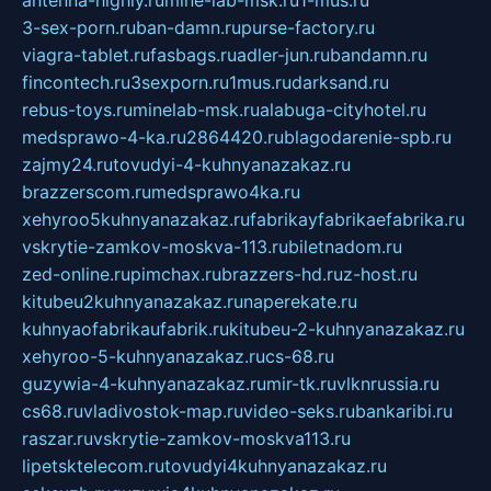
antenna-highly.ru
mine-lab-msk.ru
1-mus.ru
3-sex-porn.ru
ban-damn.ru
purse-factory.ru
viagra-tablet.ru
fasbags.ru
adler-jun.ru
bandamn.ru
fincontech.ru
3sexporn.ru
1mus.ru
darksand.ru
rebus-toys.ru
minelab-msk.ru
alabuga-cityhotel.ru
medsprawo-4-ka.ru
2864420.ru
blagodarenie-spb.ru
zajmy24.ru
tovudyi-4-kuhnyanazakaz.ru
brazzerscom.ru
medsprawo4ka.ru
xehyroo5kuhnyanazakaz.ru
fabrikayfabrikaefabrika.ru
vskrytie-zamkov-moskva-113.ru
biletnadom.ru
zed-online.ru
pimchax.ru
brazzers-hd.ru
z-host.ru
kitubeu2kuhnyanazakaz.ru
naperekate.ru
kuhnyaofabrikaufabrik.ru
kitubeu-2-kuhnyanazakaz.ru
xehyroo-5-kuhnyanazakaz.ru
cs-68.ru
guzywia-4-kuhnyanazakaz.ru
mir-tk.ru
vlknrussia.ru
cs68.ru
vladivostok-map.ru
video-seks.ru
bankaribi.ru
raszar.ru
vskrytie-zamkov-moskva113.ru
lipetsktelecom.ru
tovudyi4kuhnyanazakaz.ru