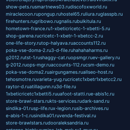
show-pets.ru
smartnews03.ru
discofoxworld.ru
miraclecoon.ru
pongup.ru
hostel65.ru
liura.ru
glasspb.ru
firehunters.ru
gribowo.ru
gnalis.ru
bulkitula.ru
hometown-france.ru
1-xbeticricetc-1-xbetti-5.ru
shop-garena.ru
cricetc-1-xbetr-1-xbetcc-2.ru
one-life-story.ru
top-halyava.ru
accounts112.ru
poka-vse-doma-2.ru
3-d-file.ru
hahahaharms.ru
g2012.ru
tst-1.ru
shaggy-cat.ru
opsmgr.ru
ev-gallery.ru
g-2012.ru
ops-mgr.ru
accounts-112.ru
csm-demo.ru
poka-vse-doma2.ru
airgungames.ru
allseo-host.ru
tehosmotre.ru
varieta-yug.ru
cricetc1xbetr1xbetcc2.ru
raytor-d.ru
atillagunn.ru
3d-file.ru
1xbeticricetc1xbetti5.ru
uafoot-statti.ru
e-abis1c.ru
store-brawl-stars.ru
kts-services.ru
dark-sand.ru
sindika-01.ru
sp-life.ru
x-legion.ru
sib-archives.ru
e-abis-1-c.ru
sindika01.ru
venda-festival.ru
store-brawlstars.ru
dooraleksandria.ru