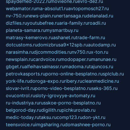
spayderhed-2022.ru
movieone.ru
evro-dez.ru
webamator.ru
ma-absolut1.ru
avtopomosch27.ru
nv-750.ru
news-plain.ru
nertansaga.ru
delanalad.ru
dizfiles.ru
youtubefree.ru
aria-family.ru
roadli.ru
planeta-samara.ru
mysmartbuy.ru
matrasy-kemerovo.ru
ashanet.ru
trade-farm.ru
dotcustoms.ru
domizbrusa9x12spb.ru
autodamp.ru
narasimha.ru
djcommodities.ru
nv750.ru
x-ton.ru
newsplain.ru
cardvoice.ru
modopaper.ru
manunae.ru
gbget.ru
alfeihavsalnassr.ru
madoma.ru
tajuncos.ru
petrovkasports.ru
porno-online-besplatno.ru
splclub.ru
york-life.ru
doroga-expo.ru
ribery.ru
cleanmedicine.ru
slovar-ivrit.ru
porno-video-besplatno.ru
seks-365.ru
ovucontrol.ru
sloty-igrovyye-avtomaty.ru
ru-industriya.ru
russkoe-porno-besplatno.ru
belgorod-day.ru
digilith.ru
pichkurovlab.ru
medic-today.ru
taksu.ru
comp123.ru
don-ykt.ru
teensvoice.ru
imgsharing.ru
domashnee-porno.ru