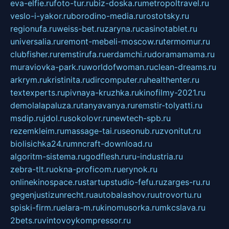
eva-elfie.ru
foto-tur.ru
biz-doska.ru
metropoltravel.ru
veslo-i-yakor.ru
borodino-media.ru
rostotsky.ru
regionufa.ru
weiss-bet.ru
zaryna.ru
casinotablet.ru
universalia.ru
remont-mebeli-moscow.ru
termomur.ru
clubfisher.ru
remstirufa.ru
erdamchi.ru
doramamama.ru
muraviovka-park.ru
worldofwoman.ru
clean-dreams.ru
arkrym.ru
kristinita.ru
dircomputer.ru
healthenter.ru
textexperts.ru
pivnaya-kruzhka.ru
kinofilmy-2021.ru
demolalapaluza.ru
tanyavanya.ru
remstir-tolyatti.ru
msdip.ru
jdol.ru
sokolovr.ru
newtech-spb.ru
rezemkleim.ru
massage-tai.ru
seonub.ru
zvonitut.ru
biolisichka24.ru
mncraft-download.ru
algoritm-sistema.ru
godflesh.ru
ru-industria.ru
zebra-tlt.ru
okna-proficom.ru
erynok.ru
onlinekinospace.ru
startupstudio-fefu.ru
zarges-ru.ru
gegenjustizunrecht.ru
autobalashov.ru
utrovortu.ru
spiski-firm.ru
elara-m.ru
kinomusorka.ru
mkcslava.ru
2bets.ru
vintovoykompressor.ru