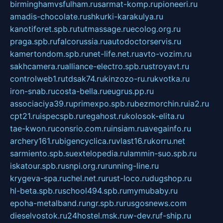
birminghamvsfulham.ru
sarmat-komp.ru
pioneeri.ru
amadis-chocolate.ru
shkurki-karakulya.ru
kanotiforet.spb.ru
tutmassage.ru
ecolog.org.ru
praga.spb.ru
falcorussia.ru
autodoctorservis.ru
kamertondom.spb.ru
net-life.net.ru
avto-vozim.ru
sakhcamera.ru
alliance-electro.spb.ru
stroyavt.ru
controlweb1.ru
tdsak74.ru
kinzozo-ru.ru
kvotka.ru
iron-snab.ru
costa-bella.ru
eugrus.pp.ru
associaciya39.ru
primexpo.spb.ru
bezmorchin.ru
ia2.ru
cpt21.ru
ispecspb.ru
regahost.ru
kolosok-elita.ru
tae-kwon.ru
consrio.com.ru
insiam.ru
avegainfo.ru
archery161.ru
bigencyclica.ru
vlast16.ru
korru.net
sarmiento.spb.su
extelopedia.ru
lammin-suo.spb.ru
iskatour.spb.ru
snpi.org.ru
running-line.ru
krygeva-spa.ru
chel.net.ru
rust-loco.ru
dugshop.ru
hl-beta.spb.ru
school494.spb.ru
mymubaby.ru
epoha-metalband.ru
ngr.spb.ru
rusgosnews.com
dieselvostok.ru
24hostel.msk.ru
w-dev.ru
f-ship.ru