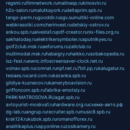
regsmi.ru
filmnetwork.ru
malinasp.ru
kinosvin.ru
h2o-salon.ru
malutkayork.ru
deltaprim.spb.ru
tango-perm.ru
gooddir.ru
sgv.su
multiki-online.com
webkrasotki.com
cherinvest.ru
detskiy-ostrov.ru
ankou.spb.ru
alvesta1.ru
pdf-creator.ru
nix-files.org.ru
sakhatoday.ru
elektrikersymboler.ru
sputnikyes.ru
golf2club.msk.ru
aeforums.ru
zallclub.ru
multimodal.msk.ru
habaigry.ru
haikko.ru
sobakopedia.ru
isz-fest.ru
ewnc.info
screensaver-clock.net.ru
volnav.spb.ru
comnat.ru
npf.net.ru
7bit.pp.ru
kalugatur.ru
tesiaes.ru
card.com.ru
kazanka.spb.ru
gildiya-kuznecov.ru
kameryboavision.ru
griffoncom.spb.ru
fabrika-emotsiy.ru
PARK-MATROSOVA.RU
agat.spb.ru
avtoyurist-moskva1.ru
hardware.org.ru
схема-авто.рф
dg-lab.ru
angrup.ru
recruiter.spb.ru
music8.spb.ru
krsk124.ru
kubok.spb.ru
romanofforex.ru
analitikaplus.ru
spyonline.ru
zosikamery.ru