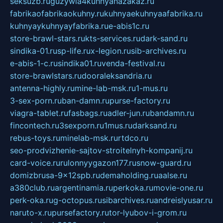
seksuzb.ru
guzywia4kuhnyanazakaz.ru
fabrikaofabrikaokuhny.ru
kuhnyaekuhnyaafabrika.ru
kuhnyaykuhnyayfabrika.ru
e-abis1c.ru
store-brawl-stars.ru
kts-services.ru
dark-sand.ru
sindika-01.ru
sp-life.ru
x-legion.ru
sib-archives.ru
e-abis-1-c.ru
sindika01.ru
venda-festival.ru
store-brawlstars.ru
dooraleksandria.ru
antenna-highly.ru
mine-lab-msk.ru
1-mus.ru
3-sex-porn.ru
ban-damn.ru
purse-factory.ru
viagra-tablet.ru
fasbags.ru
adler-jun.ru
bandamn.ru
fincontech.ru
3sexporn.ru
1mus.ru
darksand.ru
rebus-toys.ru
minelab-msk.ru
rtdco.ru
seo-prodvizhenie-sajtov-stroitelnyh-kompanij.ru
card-voice.ru
rulonnyygazon177.ru
snow-guard.ru
domizbrusa-9x12spb.ru
demaholding.ru
aalse.ru
a380club.ru
argentinamia.ru
perkoka.ru
movie-one.ru
perk-oka.ru
g-octopus.ru
sibarchives.ru
andreislyusar.ru
naruto-x.ru
pursefactory.ru
tor-lyubov-i-grom.ru