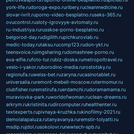
york-life.ru
doroga-expo.ru
ribery.ru
cleanmedicine.ru
slovar-ivrit.ru
porno-video-besplatno.ru
seks-365.ru
ovucontrol.ru
sloty-igrovyye-avtomaty.ru
ru-industriya.ru
russkoe-porno-besplatno.ru
belgorod-day.ru
digilith.ru
pichkurovlab.ru
medic-today.ru
taksu.ru
comp123.ru
don-ykt.ru
teensvoice.ru
imgsharing.ru
domashnee-porno.ru
eva-elfie.ru
foto-tur.ru
biz-doska.ru
metropoltravel.ru
veslo-i-yakor.ru
borodino-media.ru
rostotsky.ru
regionufa.ru
weiss-bet.ru
zaryna.ru
casinotablet.ru
universalia.ru
remont-mebeli-moscow.ru
termomur.ru
clubfisher.ru
remstirufa.ru
erdamchi.ru
doramamama.ru
muraviovka-park.ru
worldofwoman.ru
clean-dreams.ru
arkrym.ru
kristinita.ru
dircomputer.ru
healthenter.ru
textexperts.ru
pivnaya-kruzhka.ru
kinofilmy-2021.ru
demolalapaluza.ru
tanyavanya.ru
remstir-tolyatti.ru
msdip.ru
jdol.ru
sokolovr.ru
newtech-spb.ru