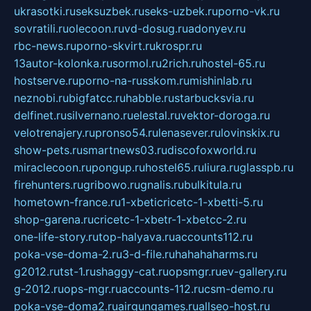
ukrasotki.ru
seksuzbek.ru
seks-uzbek.ru
porno-vk.ru
sovratili.ru
olecoon.ru
vd-dosug.ru
adonyev.ru
rbc-news.ru
porno-skvirt.ru
krospr.ru
13autor-kolonka.ru
sormol.ru
2rich.ru
hostel-65.ru
hostserve.ru
porno-na-russkom.ru
mishinlab.ru
neznobi.ru
bigfatcc.ru
habble.ru
starbucksvia.ru
delfinet.ru
silvernano.ru
elestal.ru
vektor-doroga.ru
velotrenajery.ru
pronso54.ru
lenasever.ru
lovinskix.ru
show-pets.ru
smartnews03.ru
discofoxworld.ru
miraclecoon.ru
pongup.ru
hostel65.ru
liura.ru
glasspb.ru
firehunters.ru
gribowo.ru
gnalis.ru
bulkitula.ru
hometown-france.ru
1-xbeticricetc-1-xbetti-5.ru
shop-garena.ru
cricetc-1-xbetr-1-xbetcc-2.ru
one-life-story.ru
top-halyava.ru
accounts112.ru
poka-vse-doma-2.ru
3-d-file.ru
hahahaharms.ru
g2012.ru
tst-1.ru
shaggy-cat.ru
opsmgr.ru
ev-gallery.ru
g-2012.ru
ops-mgr.ru
accounts-112.ru
csm-demo.ru
poka-vse-doma2.ru
airgungames.ru
allseo-host.ru