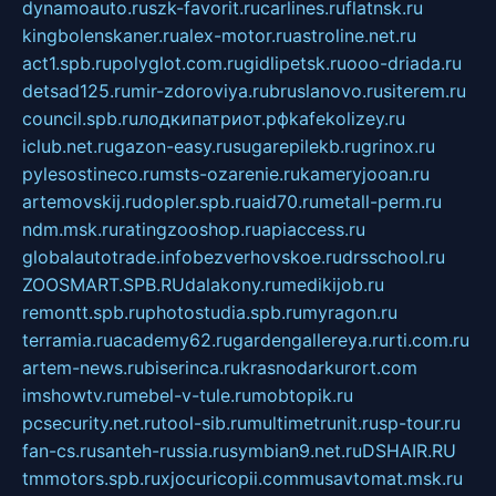
dynamoauto.ru
szk-favorit.ru
carlines.ru
flatnsk.ru
kingbolenskaner.ru
alex-motor.ru
astroline.net.ru
act1.spb.ru
polyglot.com.ru
gidlipetsk.ru
ooo-driada.ru
detsad125.ru
mir-zdoroviya.ru
bruslanovo.ru
siterem.ru
council.spb.ru
лодкипатриот.рф
kafekolizey.ru
iclub.net.ru
gazon-easy.ru
sugarepilekb.ru
grinox.ru
pylesostineco.ru
msts-ozarenie.ru
kameryjooan.ru
artemovskij.ru
dopler.spb.ru
aid70.ru
metall-perm.ru
ndm.msk.ru
ratingzooshop.ru
apiaccess.ru
globalautotrade.info
bezverhovskoe.ru
drsschool.ru
ZOOSMART.SPB.RU
dalakony.ru
medikijob.ru
remontt.spb.ru
photostudia.spb.ru
myragon.ru
terramia.ru
academy62.ru
gardengallereya.ru
rti.com.ru
artem-news.ru
biserinca.ru
krasnodarkurort.com
imshowtv.ru
mebel-v-tule.ru
mobtopik.ru
pcsecurity.net.ru
tool-sib.ru
multimetrunit.ru
sp-tour.ru
fan-cs.ru
santeh-russia.ru
symbian9.net.ru
DSHAIR.RU
tmmotors.spb.ru
xjocuricopii.com
musavtomat.msk.ru