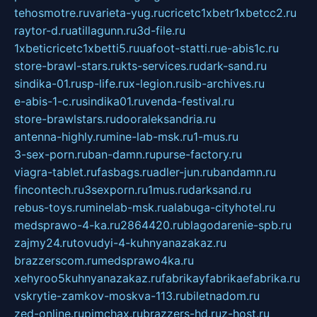
tehosmotre.ru
varieta-yug.ru
cricetc1xbetr1xbetcc2.ru
raytor-d.ru
atillagunn.ru
3d-file.ru
1xbeticricetc1xbetti5.ru
uafoot-statti.ru
e-abis1c.ru
store-brawl-stars.ru
kts-services.ru
dark-sand.ru
sindika-01.ru
sp-life.ru
x-legion.ru
sib-archives.ru
e-abis-1-c.ru
sindika01.ru
venda-festival.ru
store-brawlstars.ru
dooraleksandria.ru
antenna-highly.ru
mine-lab-msk.ru
1-mus.ru
3-sex-porn.ru
ban-damn.ru
purse-factory.ru
viagra-tablet.ru
fasbags.ru
adler-jun.ru
bandamn.ru
fincontech.ru
3sexporn.ru
1mus.ru
darksand.ru
rebus-toys.ru
minelab-msk.ru
alabuga-cityhotel.ru
medsprawo-4-ka.ru
2864420.ru
blagodarenie-spb.ru
zajmy24.ru
tovudyi-4-kuhnyanazakaz.ru
brazzerscom.ru
medsprawo4ka.ru
xehyroo5kuhnyanazakaz.ru
fabrikayfabrikaefabrika.ru
vskrytie-zamkov-moskva-113.ru
biletnadom.ru
zed-online.ru
pimchax.ru
brazzers-hd.ru
z-host.ru