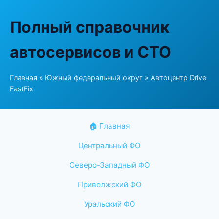
Полный справочник
автосервисов и СТО
Главная
»
Южный федеральный округ
» Автоцентр Drive
FastFix
🏠 Главная
Центральный ФО
Северо-Западный ФО
Приволжский ФО
Уральский ФО