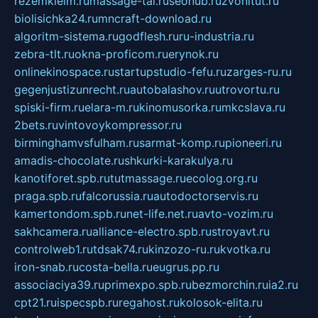
rezemkleim.ru
massage-tai.ru
seonub.ru
zvonitut.ru
biolisichka24.ru
mncraft-download.ru
algoritm-sistema.ru
godflesh.ru
ru-industria.ru
zebra-tlt.ru
okna-proficom.ru
erynok.ru
onlinekinospace.ru
startupstudio-fefu.ru
zarges-ru.ru
gegenjustizunrecht.ru
autobalashov.ru
utrovortu.ru
spiski-firm.ru
elara-m.ru
kinomusorka.ru
mkcslava.ru
2bets.ru
vintovoykompressor.ru
birminghamvsfulham.ru
sarmat-komp.ru
pioneeri.ru
amadis-chocolate.ru
shkurki-karakulya.ru
kanotiforet.spb.ru
tutmassage.ru
ecolog.org.ru
praga.spb.ru
falcorussia.ru
autodoctorservis.ru
kamertondom.spb.ru
net-life.net.ru
avto-vozim.ru
sakhcamera.ru
alliance-electro.spb.ru
stroyavt.ru
controlweb1.ru
tdsak74.ru
kinzozo-ru.ru
kvotka.ru
iron-snab.ru
costa-bella.ru
eugrus.pp.ru
associaciya39.ru
primexpo.spb.ru
bezmorchin.ru
ia2.ru
cpt21.ru
ispecspb.ru
regahost.ru
kolosok-elita.ru