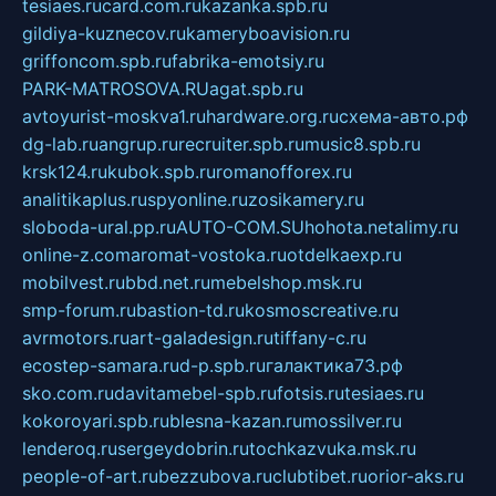
tesiaes.ru
card.com.ru
kazanka.spb.ru
gildiya-kuznecov.ru
kameryboavision.ru
griffoncom.spb.ru
fabrika-emotsiy.ru
PARK-MATROSOVA.RU
agat.spb.ru
avtoyurist-moskva1.ru
hardware.org.ru
схема-авто.рф
dg-lab.ru
angrup.ru
recruiter.spb.ru
music8.spb.ru
krsk124.ru
kubok.spb.ru
romanofforex.ru
analitikaplus.ru
spyonline.ru
zosikamery.ru
sloboda-ural.pp.ru
AUTO-COM.SU
hohota.net
alimy.ru
online-z.com
aromat-vostoka.ru
otdelkaexp.ru
mobilvest.ru
bbd.net.ru
mebelshop.msk.ru
smp-forum.ru
bastion-td.ru
kosmoscreative.ru
avrmotors.ru
art-galadesign.ru
tiffany-c.ru
ecostep-samara.ru
d-p.spb.ru
галактика73.рф
sko.com.ru
davitamebel-spb.ru
fotsis.ru
tesiaes.ru
kokoroyari.spb.ru
blesna-kazan.ru
mossilver.ru
lenderoq.ru
sergeydobrin.ru
tochkazvuka.msk.ru
people-of-art.ru
bezzubova.ru
clubtibet.ru
orior-aks.ru