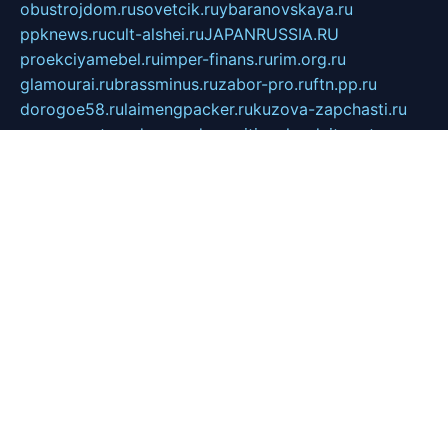
obustrojdom.ru
sovetcik.ru
ybaranovskaya.ru
ppknews.ru
cult-alshei.ru
JAPANRUSSIA.RU
proekciyamebel.ru
imper-finans.ru
rim.org.ru
glamourai.ru
brassminus.ru
zabor-pro.ru
ftn.pp.ru
dorogoe58.ru
laimengpacker.ru
kuzova-zapchasti.ru
sageerp.ru
taxodrom.ru
dsrazvitie.ru
hardcity.net.ru
ratinghomegames.ru
topservice25.ru
gubernyan.ru
gtglasslined.ru
ii4.ru
tssport.spb.ru
andorra24.com
blackwallstreet.ru
oboimos.ru
optim-doors.com.ru
ikuch.ru
nycr.org.ru
npa21.ru
vremya-ch.spb.ru
desert000.ru
ivtorgi.ru
ifiori.ru
catalog-statei.ru
dcv.org.ru
spetsmaster174.ru
ipkameryhiseeu.ru
dum26.ru
ruspol.spb.ru
fr-opendp.ru
kam-solnyshko.ru
cheyenne-arapaho.ru
sevzapmetal.spb.ru
ted-lapidus.spb.ru
parasite-eliminator.ru
sigma-complete.ru
modernworld.ru
dama-moda.ru
eholot-group.ru
sk-nvkz.ru
DRONGOLD.RU
democratia2.ru
i-farmer.ru
mass-sport.org