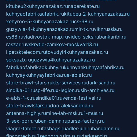
kitubeu2kuhnyanazakaz.ru
naperekate.ru
kuhnyaofabrikaufabrik.ru
kitubeu-2-kuhnyanazakaz.ru
xehyroo-5-kuhnyanazakaz.ru
cs-68.ru
guzywia-4-kuhnyanazakaz.ru
mir-tk.ru
vlknrussia.ru
cs68.ru
vladivostok-map.ru
video-seks.ru
bankaribi.ru
raszar.ru
vskrytie-zamkov-moskva113.ru
lipetsktelecom.ru
tovudyi4kuhnyanazakaz.ru
seksuzb.ru
guzywia4kuhnyanazakaz.ru
fabrikaofabrikaokuhny.ru
kuhnyaekuhnyaafabrika.ru
kuhnyaykuhnyayfabrika.ru
e-abis1c.ru
store-brawl-stars.ru
kts-services.ru
dark-sand.ru
sindika-01.ru
sp-life.ru
x-legion.ru
sib-archives.ru
e-abis-1-c.ru
sindika01.ru
venda-festival.ru
store-brawlstars.ru
dooraleksandria.ru
antenna-highly.ru
mine-lab-msk.ru
1-mus.ru
3-sex-porn.ru
ban-damn.ru
purse-factory.ru
viagra-tablet.ru
fasbags.ru
adler-jun.ru
bandamn.ru
fincontech.ru
3sexporn.ru
1mus.ru
darksand.ru