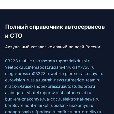
Полный справочник автосервисов
и СТО
Актуальный каталог компаний по всей России
03223.ru
ufille.ru
krasotata.ru
prazdnikdushi.ru
veetbox.ru
cinemapost.ru
ciam-fr.ru
kraft-you.ru
mega-press.ru
03223.ru
web-explore.ru
rastenuya.ru
eurovision-russia.ru
strah-news.ru
freeride-team.ru
itrack-24.ru
sexshopexpress.ru
autostudiopro.ru
alabuga-cityhotel.ru
pornv.ru
atlantpereezd.ru
bud-em-znakomye.ru
a-cdc.ru
elektrostal-news.ru
korolevremont-market.ru
budem-znakomye.ru
oooagrosnab.ru
fpodaso.ru
emfire.ru
pro-otdelky.ru