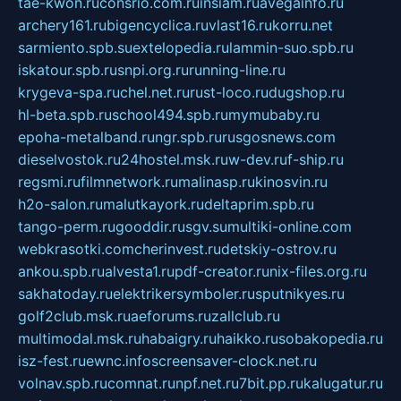
tae-kwon.ru
consrio.com.ru
insiam.ru
avegainfo.ru
archery161.ru
bigencyclica.ru
vlast16.ru
korru.net
sarmiento.spb.su
extelopedia.ru
lammin-suo.spb.ru
iskatour.spb.ru
snpi.org.ru
running-line.ru
krygeva-spa.ru
chel.net.ru
rust-loco.ru
dugshop.ru
hl-beta.spb.ru
school494.spb.ru
mymubaby.ru
epoha-metalband.ru
ngr.spb.ru
rusgosnews.com
dieselvostok.ru
24hostel.msk.ru
w-dev.ru
f-ship.ru
regsmi.ru
filmnetwork.ru
malinasp.ru
kinosvin.ru
h2o-salon.ru
malutkayork.ru
deltaprim.spb.ru
tango-perm.ru
gooddir.ru
sgv.su
multiki-online.com
webkrasotki.com
cherinvest.ru
detskiy-ostrov.ru
ankou.spb.ru
alvesta1.ru
pdf-creator.ru
nix-files.org.ru
sakhatoday.ru
elektrikersymboler.ru
sputnikyes.ru
golf2club.msk.ru
aeforums.ru
zallclub.ru
multimodal.msk.ru
habaigry.ru
haikko.ru
sobakopedia.ru
isz-fest.ru
ewnc.info
screensaver-clock.net.ru
volnav.spb.ru
comnat.ru
npf.net.ru
7bit.pp.ru
kalugatur.ru