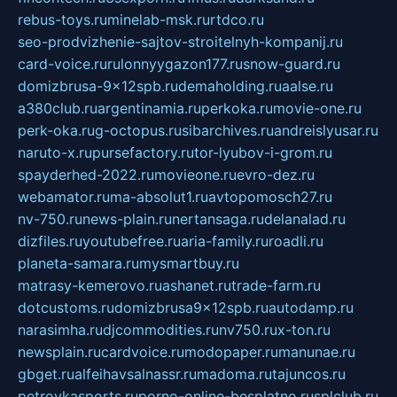
rebus-toys.ru
minelab-msk.ru
rtdco.ru
seo-prodvizhenie-sajtov-stroitelnyh-kompanij.ru
card-voice.ru
rulonnyygazon177.ru
snow-guard.ru
domizbrusa-9x12spb.ru
demaholding.ru
aalse.ru
a380club.ru
argentinamia.ru
perkoka.ru
movie-one.ru
perk-oka.ru
g-octopus.ru
sibarchives.ru
andreislyusar.ru
naruto-x.ru
pursefactory.ru
tor-lyubov-i-grom.ru
spayderhed-2022.ru
movieone.ru
evro-dez.ru
webamator.ru
ma-absolut1.ru
avtopomosch27.ru
nv-750.ru
news-plain.ru
nertansaga.ru
delanalad.ru
dizfiles.ru
youtubefree.ru
aria-family.ru
roadli.ru
planeta-samara.ru
mysmartbuy.ru
matrasy-kemerovo.ru
ashanet.ru
trade-farm.ru
dotcustoms.ru
domizbrusa9x12spb.ru
autodamp.ru
narasimha.ru
djcommodities.ru
nv750.ru
x-ton.ru
newsplain.ru
cardvoice.ru
modopaper.ru
manunae.ru
gbget.ru
alfeihavsalnassr.ru
madoma.ru
tajuncos.ru
petrovkasports.ru
porno-online-besplatno.ru
splclub.ru