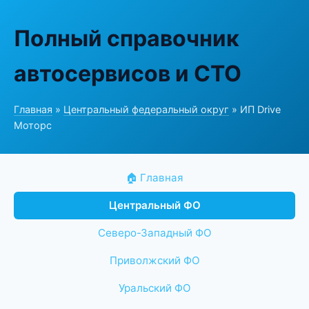
Полный справочник
автосервисов и СТО
Главная
»
Центральный федеральный округ
» ИП Drive
Моторс
🏠 Главная
Центральный ФО
Северо-Западный ФО
Приволжский ФО
Уральский ФО