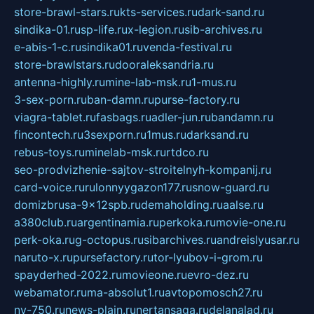
store-brawl-stars.ru
kts-services.ru
dark-sand.ru
sindika-01.ru
sp-life.ru
x-legion.ru
sib-archives.ru
e-abis-1-c.ru
sindika01.ru
venda-festival.ru
store-brawlstars.ru
dooraleksandria.ru
antenna-highly.ru
mine-lab-msk.ru
1-mus.ru
3-sex-porn.ru
ban-damn.ru
purse-factory.ru
viagra-tablet.ru
fasbags.ru
adler-jun.ru
bandamn.ru
fincontech.ru
3sexporn.ru
1mus.ru
darksand.ru
rebus-toys.ru
minelab-msk.ru
rtdco.ru
seo-prodvizhenie-sajtov-stroitelnyh-kompanij.ru
card-voice.ru
rulonnyygazon177.ru
snow-guard.ru
domizbrusa-9x12spb.ru
demaholding.ru
aalse.ru
a380club.ru
argentinamia.ru
perkoka.ru
movie-one.ru
perk-oka.ru
g-octopus.ru
sibarchives.ru
andreislyusar.ru
naruto-x.ru
pursefactory.ru
tor-lyubov-i-grom.ru
spayderhed-2022.ru
movieone.ru
evro-dez.ru
webamator.ru
ma-absolut1.ru
avtopomosch27.ru
nv-750.ru
news-plain.ru
nertansaga.ru
delanalad.ru