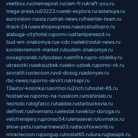
veetbox.ru
cinemapost.ru
ciam-fr.ru
kraft-you.ru
mega-press.ru
03223.ru
web-explore.ru
rastenuya.ru
eurovision-russia.ru
strah-news.ru
freeride-team.ru
itrack-24.ru
sexshopexpress.ru
autostudiopro.ru
alabuga-cityhotel.ru
pornv.ru
atlantpereezd.ru
bud-em-znakomye.ru
a-cdc.ru
elektrostal-news.ru
korolevremont-market.ru
budem-znakomye.ru
oooagrosnab.ru
fpodaso.ru
emfire.ru
pro-otdelky.ru
ukrasotki.ru
seksuzbek.ru
seks-uzbek.ru
porno-vk.ru
sovratili.ru
olecoon.ru
vd-dosug.ru
adonyev.ru
rbc-news.ru
porno-skvirt.ru
krospr.ru
13autor-kolonka.ru
sormol.ru
2rich.ru
hostel-65.ru
hostserve.ru
porno-na-russkom.ru
mishinlab.ru
neznobi.ru
bigfatcc.ru
habble.ru
starbucksvia.ru
delfinet.ru
silvernano.ru
elestal.ru
vektor-doroga.ru
velotrenajery.ru
pronso54.ru
lenasever.ru
lovinskix.ru
show-pets.ru
smartnews03.ru
discofoxworld.ru
miraclecoon.ru
pongup.ru
hostel65.ru
liura.ru
glasspb.ru