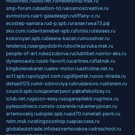
mobilvest.ru
bbd.net.ru
mebelshop.msk.ru
smp-forum.ru
bastion-td.ru
kosmoscreative.ru
avrmotors.ru
art-galadesign.ru
tiffany-c.ru
ecostep-samara.ru
d-p.spb.ru
галактика73.рф
sko.com.ru
davitamebel-spb.ru
fotsis.ru
tesiaes.ru
kokoroyari.spb.ru
blesna-kazan.ru
mossilver.ru
lenderoq.ru
sergeydobrin.ru
tochkazvuka.msk.ru
people-of-art.ru
bezzubova.ru
clubtibet.ru
orior-aks.ru
dynamoauto.ru
szk-favorit.ru
carlines.ru
flatnsk.ru
kingbolenskaner.ru
alex-motor.ru
astroline.net.ru
act1.spb.ru
polyglot.com.ru
gidlipetsk.ru
ooo-driada.ru
detsad125.ru
mir-zdoroviya.ru
bruslanovo.ru
siterem.ru
council.spb.ru
лодкипатриот.рф
kafekolizey.ru
iclub.net.ru
gazon-easy.ru
sugarepilekb.ru
grinox.ru
pylesostineco.ru
msts-ozarenie.ru
kameryjooan.ru
artemovskij.ru
dopler.spb.ru
aid70.ru
metall-perm.ru
ndm.msk.ru
ratingzooshop.ru
apiaccess.ru
globalautotrade.info
bezverhovskoe.ru
drsschool.ru