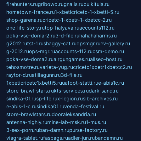
firehunters.ru
gribowo.ru
gnalis.ru
bulkitula.ru
hometown-france.ru
1-xbeticricetc-1-xbetti-5.ru
shop-garena.ru
cricetc-1-xbetr-1-xbetcc-2.ru
one-life-story.ru
top-halyava.ru
accounts112.ru
poka-vse-doma-2.ru
3-d-file.ru
hahahaharms.ru
g2012.ru
tst-1.ru
shaggy-cat.ru
opsmgr.ru
ev-gallery.ru
g-2012.ru
ops-mgr.ru
accounts-112.ru
csm-demo.ru
poka-vse-doma2.ru
airgungames.ru
allseo-host.ru
tehosmotre.ru
varieta-yug.ru
cricetc1xbetr1xbetcc2.ru
raytor-d.ru
atillagunn.ru
3d-file.ru
1xbeticricetc1xbetti5.ru
uafoot-statti.ru
e-abis1c.ru
store-brawl-stars.ru
kts-services.ru
dark-sand.ru
sindika-01.ru
sp-life.ru
x-legion.ru
sib-archives.ru
e-abis-1-c.ru
sindika01.ru
venda-festival.ru
store-brawlstars.ru
dooraleksandria.ru
antenna-highly.ru
mine-lab-msk.ru
1-mus.ru
3-sex-porn.ru
ban-damn.ru
purse-factory.ru
viagra-tablet.ru
fasbags.ru
adler-jun.ru
bandamn.ru