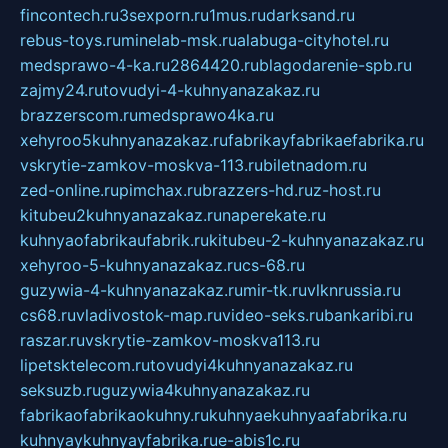
fincontech.ru
3sexporn.ru
1mus.ru
darksand.ru
rebus-toys.ru
minelab-msk.ru
alabuga-cityhotel.ru
medsprawo-4-ka.ru
2864420.ru
blagodarenie-spb.ru
zajmy24.ru
tovudyi-4-kuhnyanazakaz.ru
brazzerscom.ru
medsprawo4ka.ru
xehyroo5kuhnyanazakaz.ru
fabrikayfabrikaefabrika.ru
vskrytie-zamkov-moskva-113.ru
biletnadom.ru
zed-online.ru
pimchax.ru
brazzers-hd.ru
z-host.ru
kitubeu2kuhnyanazakaz.ru
naperekate.ru
kuhnyaofabrikaufabrik.ru
kitubeu-2-kuhnyanazakaz.ru
xehyroo-5-kuhnyanazakaz.ru
cs-68.ru
guzywia-4-kuhnyanazakaz.ru
mir-tk.ru
vlknrussia.ru
cs68.ru
vladivostok-map.ru
video-seks.ru
bankaribi.ru
raszar.ru
vskrytie-zamkov-moskva113.ru
lipetsktelecom.ru
tovudyi4kuhnyanazakaz.ru
seksuzb.ru
guzywia4kuhnyanazakaz.ru
fabrikaofabrikaokuhny.ru
kuhnyaekuhnyaafabrika.ru
kuhnyaykuhnyayfabrika.ru
e-abis1c.ru