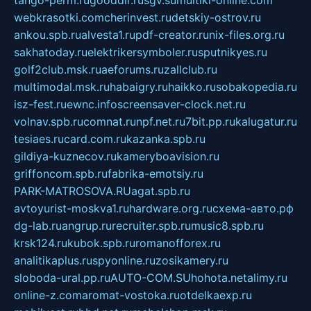
webkrasotki.com
cherinvest.ru
detskiy-ostrov.ru
ankou.spb.ru
alvesta1.ru
pdf-creator.ru
nix-files.org.ru
sakhatoday.ru
elektrikersymboler.ru
sputnikyes.ru
golf2club.msk.ru
aeforums.ru
zallclub.ru
multimodal.msk.ru
habaigry.ru
haikko.ru
sobakopedia.ru
isz-fest.ru
ewnc.info
screensaver-clock.net.ru
volnav.spb.ru
comnat.ru
npf.net.ru
7bit.pp.ru
kalugatur.ru
tesiaes.ru
card.com.ru
kazanka.spb.ru
gildiya-kuznecov.ru
kameryboavision.ru
griffoncom.spb.ru
fabrika-emotsiy.ru
PARK-MATROSOVA.RU
agat.spb.ru
avtoyurist-moskva1.ru
hardware.org.ru
схема-авто.рф
dg-lab.ru
angrup.ru
recruiter.spb.ru
music8.spb.ru
krsk124.ru
kubok.spb.ru
romanofforex.ru
analitikaplus.ru
spyonline.ru
zosikamery.ru
sloboda-ural.pp.ru
AUTO-COM.SU
hohota.net
alimy.ru
online-z.com
aromat-vostoka.ru
otdelkaexp.ru