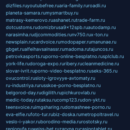
dizfiles.ru
youtubefree.ru
aria-family.ru
roadli.ru
planeta-samara.ru
mysmartbuy.ru
matrasy-kemerovo.ru
ashanet.ru
trade-farm.ru
dotcustoms.ru
domizbrusa9x12spb.ru
autodamp.ru
narasimha.ru
djcommodities.ru
nv750.ru
x-ton.ru
newsplain.ru
cardvoice.ru
modopaper.ru
manunae.ru
gbget.ru
alfeihavsalnassr.ru
madoma.ru
tajuncos.ru
petrovkasports.ru
porno-online-besplatno.ru
splclub.ru
york-life.ru
doroga-expo.ru
ribery.ru
cleanmedicine.ru
slovar-ivrit.ru
porno-video-besplatno.ru
seks-365.ru
ovucontrol.ru
sloty-igrovyye-avtomaty.ru
ru-industriya.ru
russkoe-porno-besplatno.ru
belgorod-day.ru
digilith.ru
pichkurovlab.ru
medic-today.ru
taksu.ru
comp123.ru
don-ykt.ru
teensvoice.ru
imgsharing.ru
domashnee-porno.ru
eva-elfie.ru
foto-tur.ru
biz-doska.ru
metropoltravel.ru
veslo-i-yakor.ru
borodino-media.ru
rostotsky.ru
regionufa.ru
weiss-bet.ru
zaryna.ru
casinotablet.ru