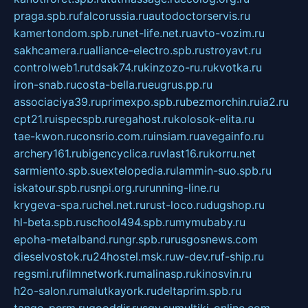
praga.spb.ru
falcorussia.ru
autodoctorservis.ru
kamertondom.spb.ru
net-life.net.ru
avto-vozim.ru
sakhcamera.ru
alliance-electro.spb.ru
stroyavt.ru
controlweb1.ru
tdsak74.ru
kinzozo-ru.ru
kvotka.ru
iron-snab.ru
costa-bella.ru
eugrus.pp.ru
associaciya39.ru
primexpo.spb.ru
bezmorchin.ru
ia2.ru
cpt21.ru
ispecspb.ru
regahost.ru
kolosok-elita.ru
tae-kwon.ru
consrio.com.ru
insiam.ru
avegainfo.ru
archery161.ru
bigencyclica.ru
vlast16.ru
korru.net
sarmiento.spb.su
extelopedia.ru
lammin-suo.spb.ru
iskatour.spb.ru
snpi.org.ru
running-line.ru
krygeva-spa.ru
chel.net.ru
rust-loco.ru
dugshop.ru
hl-beta.spb.ru
school494.spb.ru
mymubaby.ru
epoha-metalband.ru
ngr.spb.ru
rusgosnews.com
dieselvostok.ru
24hostel.msk.ru
w-dev.ru
f-ship.ru
regsmi.ru
filmnetwork.ru
malinasp.ru
kinosvin.ru
h2o-salon.ru
malutkayork.ru
deltaprim.spb.ru
tango-perm.ru
gooddir.ru
sgv.su
multiki-online.com