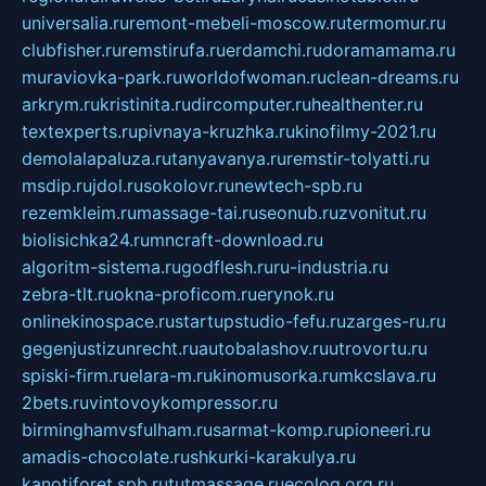
universalia.ru
remont-mebeli-moscow.ru
termomur.ru
clubfisher.ru
remstirufa.ru
erdamchi.ru
doramamama.ru
muraviovka-park.ru
worldofwoman.ru
clean-dreams.ru
arkrym.ru
kristinita.ru
dircomputer.ru
healthenter.ru
textexperts.ru
pivnaya-kruzhka.ru
kinofilmy-2021.ru
demolalapaluza.ru
tanyavanya.ru
remstir-tolyatti.ru
msdip.ru
jdol.ru
sokolovr.ru
newtech-spb.ru
rezemkleim.ru
massage-tai.ru
seonub.ru
zvonitut.ru
biolisichka24.ru
mncraft-download.ru
algoritm-sistema.ru
godflesh.ru
ru-industria.ru
zebra-tlt.ru
okna-proficom.ru
erynok.ru
onlinekinospace.ru
startupstudio-fefu.ru
zarges-ru.ru
gegenjustizunrecht.ru
autobalashov.ru
utrovortu.ru
spiski-firm.ru
elara-m.ru
kinomusorka.ru
mkcslava.ru
2bets.ru
vintovoykompressor.ru
birminghamvsfulham.ru
sarmat-komp.ru
pioneeri.ru
amadis-chocolate.ru
shkurki-karakulya.ru
kanotiforet.spb.ru
tutmassage.ru
ecolog.org.ru