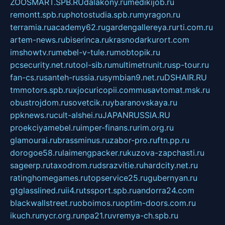
ZOOSMART.SPB.RU
dalakony.ru
medikijob.ru
remontt.spb.ru
photostudia.spb.ru
myragon.ru
terramia.ru
academy62.ru
gardengallereya.ru
rti.com.ru
artem-news.ru
biserinca.ru
krasnodarkurort.com
imshowtv.ru
mebel-v-tule.ru
mobtopik.ru
pcsecurity.net.ru
tool-sib.ru
multimetrunit.ru
sp-tour.ru
fan-cs.ru
santeh-russia.ru
symbian9.net.ru
DSHAIR.RU
tmmotors.spb.ru
xjocuricopii.com
musavtomat.msk.ru
obustrojdom.ru
sovetcik.ru
ybaranovskaya.ru
ppknews.ru
cult-alshei.ru
JAPANRUSSIA.RU
proekciyamebel.ru
imper-finans.ru
rim.org.ru
glamourai.ru
brassminus.ru
zabor-pro.ru
ftn.pp.ru
dorogoe58.ru
laimengpacker.ru
kuzova-zapchasti.ru
sageerp.ru
taxodrom.ru
dsrazvitie.ru
hardcity.net.ru
ratinghomegames.ru
topservice25.ru
gubernyan.ru
gtglasslined.ru
ii4.ru
tssport.spb.ru
andorra24.com
blackwallstreet.ru
oboimos.ru
optim-doors.com.ru
ikuch.ru
nycr.org.ru
npa21.ru
vremya-ch.spb.ru