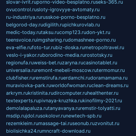
slovar-ivrit.ru
porno-video-besplatno.ru
seks-365.ru
ovucontrol.ru
sloty-igrovyye-avtomaty.ru
ru-industriya.ru
russkoe-porno-besplatno.ru
belgorod-day.ru
digilith.ru
pichkurovlab.ru
medic-today.ru
taksu.ru
comp123.ru
don-ykt.ru
teensvoice.ru
imgsharing.ru
domashnee-porno.ru
eva-elfie.ru
foto-tur.ru
biz-doska.ru
metropoltravel.ru
veslo-i-yakor.ru
borodino-media.ru
rostotsky.ru
regionufa.ru
weiss-bet.ru
zaryna.ru
casinotablet.ru
universalia.ru
remont-mebeli-moscow.ru
termomur.ru
clubfisher.ru
remstirufa.ru
erdamchi.ru
doramamama.ru
muraviovka-park.ru
worldofwoman.ru
clean-dreams.ru
arkrym.ru
kristinita.ru
dircomputer.ru
healthenter.ru
textexperts.ru
pivnaya-kruzhka.ru
kinofilmy-2021.ru
demolalapaluza.ru
tanyavanya.ru
remstir-tolyatti.ru
msdip.ru
jdol.ru
sokolovr.ru
newtech-spb.ru
rezemkleim.ru
massage-tai.ru
seonub.ru
zvonitut.ru
biolisichka24.ru
mncraft-download.ru