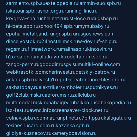
sarmiento.spb.su
extelopedia.ru
lammin-suo.spb.ru
iskatour.spb.ru
snpi.org.ru
running-line.ru
krygeva-spa.ru
chel.net.ru
rust-loco.ru
dugshop.ru
hl-beta.spb.ru
school494.spb.ru
mymubaby.ru
epoha-metalband.ru
ngr.spb.ru
rusgosnews.com
dieselvostok.ru
24hostel.msk.ru
w-dev.ru
f-ship.ru
regsmi.ru
filmnetwork.ru
malinasp.ru
kinosvin.ru
h2o-salon.ru
malutkayork.ru
deltaprim.spb.ru
tango-perm.ru
gooddir.ru
sgv.su
multiki-online.com
webkrasotki.com
cherinvest.ru
detskiy-ostrov.ru
ankou.spb.ru
alvesta1.ru
pdf-creator.ru
nix-files.org.ru
sakhatoday.ru
elektrikersymboler.ru
sputnikyes.ru
golf2club.msk.ru
aeforums.ru
zallclub.ru
multimodal.msk.ru
habaigry.ru
haikko.ru
sobakopedia.ru
isz-fest.ru
ewnc.info
screensaver-clock.net.ru
volnav.spb.ru
comnat.ru
npf.net.ru
7bit.pp.ru
kalugatur.ru
tesiaes.ru
card.com.ru
kazanka.spb.ru
gildiya-kuznecov.ru
kameryboavision.ru