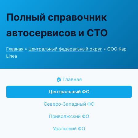
Полный справочник
автосервисов и СТО
Главная
»
Центральный федеральный округ
» ООО Кар
Linea
🏠 Главная
Центральный ФО
Северо-Западный ФО
Приволжский ФО
Уральский ФО