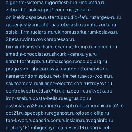
algoritm-sistema.ru
godflesh.ru
ru-industria.ru
zebra-tlt.ru
okna-proficom.ru
erynok.ru
onlinekinospace.ru
startupstudio-fefu.ru
zarges-ru.ru
gegenjustizunrecht.ru
autobalashov.ru
utrovortu.ru
spiski-firm.ru
elara-m.ru
kinomusorka.ru
mkcslava.ru
2bets.ru
vintovoykompressor.ru
birminghamvsfulham.ru
sarmat-komp.ru
pioneeri.ru
amadis-chocolate.ru
shkurki-karakulya.ru
kanotiforet.spb.ru
tutmassage.ru
ecolog.org.ru
praga.spb.ru
falcorussia.ru
autodoctorservis.ru
kamertondom.spb.ru
net-life.net.ru
avto-vozim.ru
sakhcamera.ru
alliance-electro.spb.ru
stroyavt.ru
controlweb1.ru
tdsak74.ru
kinzozo-ru.ru
kvotka.ru
iron-snab.ru
costa-bella.ru
eugrus.pp.ru
associaciya39.ru
primexpo.spb.ru
bezmorchin.ru
ia2.ru
cpt21.ru
ispecspb.ru
regahost.ru
kolosok-elita.ru
tae-kwon.ru
consrio.com.ru
insiam.ru
avegainfo.ru
archery161.ru
bigencyclica.ru
vlast16.ru
korru.net