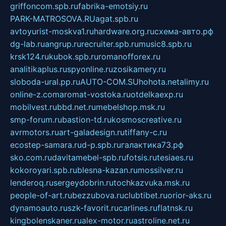
griffoncom.spb.ru
fabrika-emotsiy.ru
PARK-MATROSOVA.RU
agat.spb.ru
avtoyurist-moskva1.ru
hardware.org.ru
схема-авто.рф
dg-lab.ru
angrup.ru
recruiter.spb.ru
music8.spb.ru
krsk124.ru
kubok.spb.ru
romanofforex.ru
analitikaplus.ru
spyonline.ru
zosikamery.ru
sloboda-ural.pp.ru
AUTO-COM.SU
hohota.net
alimy.ru
online-z.com
aromat-vostoka.ru
otdelkaexp.ru
mobilvest.ru
bbd.net.ru
mebelshop.msk.ru
smp-forum.ru
bastion-td.ru
kosmoscreative.ru
avrmotors.ru
art-galadesign.ru
tiffany-c.ru
ecostep-samara.ru
d-p.spb.ru
галактика73.рф
sko.com.ru
davitamebel-spb.ru
fotsis.ru
tesiaes.ru
kokoroyari.spb.ru
blesna-kazan.ru
mossilver.ru
lenderoq.ru
sergeydobrin.ru
tochkazvuka.msk.ru
people-of-art.ru
bezzubova.ru
clubtibet.ru
orior-aks.ru
dynamoauto.ru
szk-favorit.ru
carlines.ru
flatnsk.ru
kingbolenskaner.ru
alex-motor.ru
astroline.net.ru