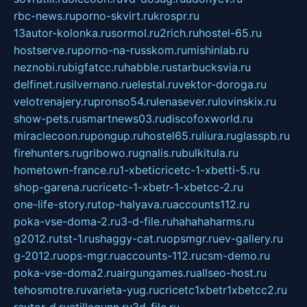
rbc-news.ru
porno-skvirt.ru
krospr.ru
13autor-kolonka.ru
sormol.ru
2rich.ru
hostel-65.ru
hostserve.ru
porno-na-russkom.ru
mishinlab.ru
neznobi.ru
bigfatcc.ru
habble.ru
starbucksvia.ru
delfinet.ru
silvernano.ru
elestal.ru
vektor-doroga.ru
velotrenajery.ru
pronso54.ru
lenasever.ru
lovinskix.ru
show-pets.ru
smartnews03.ru
discofoxworld.ru
miraclecoon.ru
pongup.ru
hostel65.ru
liura.ru
glasspb.ru
firehunters.ru
gribowo.ru
gnalis.ru
bulkitula.ru
hometown-france.ru
1-xbeticricetc-1-xbetti-5.ru
shop-garena.ru
cricetc-1-xbetr-1-xbetcc-2.ru
one-life-story.ru
top-halyava.ru
accounts112.ru
poka-vse-doma-2.ru
3-d-file.ru
hahahaharms.ru
g2012.ru
tst-1.ru
shaggy-cat.ru
opsmgr.ru
ev-gallery.ru
g-2012.ru
ops-mgr.ru
accounts-112.ru
csm-demo.ru
poka-vse-doma2.ru
airgungames.ru
allseo-host.ru
tehosmotre.ru
varieta-yug.ru
cricetc1xbetr1xbetcc2.ru