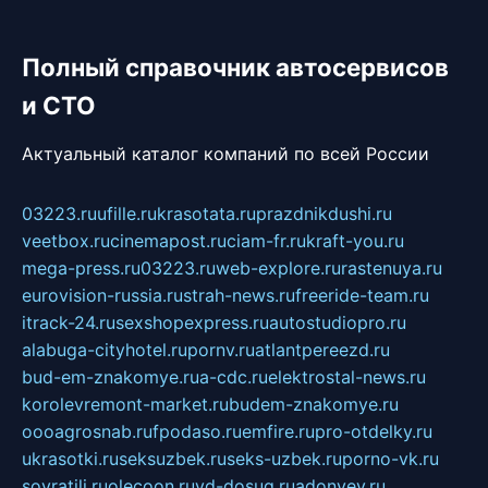
Полный справочник автосервисов
и СТО
Актуальный каталог компаний по всей России
03223.ru
ufille.ru
krasotata.ru
prazdnikdushi.ru
veetbox.ru
cinemapost.ru
ciam-fr.ru
kraft-you.ru
mega-press.ru
03223.ru
web-explore.ru
rastenuya.ru
eurovision-russia.ru
strah-news.ru
freeride-team.ru
itrack-24.ru
sexshopexpress.ru
autostudiopro.ru
alabuga-cityhotel.ru
pornv.ru
atlantpereezd.ru
bud-em-znakomye.ru
a-cdc.ru
elektrostal-news.ru
korolevremont-market.ru
budem-znakomye.ru
oooagrosnab.ru
fpodaso.ru
emfire.ru
pro-otdelky.ru
ukrasotki.ru
seksuzbek.ru
seks-uzbek.ru
porno-vk.ru
sovratili.ru
olecoon.ru
vd-dosug.ru
adonyev.ru