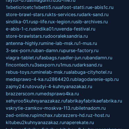
raytor-d.ru
atillagunn.ru
3d-file.ru
1xbeticricetc1xbetti5.ru
uafoot-statti.ru
e-abis1c.ru
store-brawl-stars.ru
kts-services.ru
dark-sand.ru
sindika-01.ru
sp-life.ru
x-legion.ru
sib-archives.ru
e-abis-1-c.ru
sindika01.ru
venda-festival.ru
store-brawlstars.ru
dooraleksandria.ru
antenna-highly.ru
mine-lab-msk.ru
1-mus.ru
3-sex-porn.ru
ban-damn.ru
purse-factory.ru
viagra-tablet.ru
fasbags.ru
adler-jun.ru
bandamn.ru
fincontech.ru
3sexporn.ru
1mus.ru
darksand.ru
rebus-toys.ru
minelab-msk.ru
alabuga-cityhotel.ru
medsprawo-4-ka.ru
2864420.ru
blagodarenie-spb.ru
zajmy24.ru
tovudyi-4-kuhnyanazakaz.ru
brazzerscom.ru
medsprawo4ka.ru
xehyroo5kuhnyanazakaz.ru
fabrikayfabrikaefabrika.ru
vskrytie-zamkov-moskva-113.ru
biletnadom.ru
zed-online.ru
pimchax.ru
brazzers-hd.ru
z-host.ru
kitubeu2kuhnyanazakaz.ru
naperekate.ru