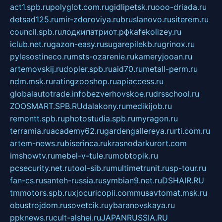
act1.spb.ru
polyglot.com.ru
gidlipetsk.ru
ooo-driada.ru
detsad125.ru
mir-zdoroviya.ru
bruslanovo.ru
siterem.ru
council.spb.ru
лодкипатриот.рф
kafekolizey.ru
iclub.net.ru
gazon-easy.ru
sugarepilekb.ru
grinox.ru
pylesostineco.ru
msts-ozarenie.ru
kameryjooan.ru
artemovskij.ru
dopler.spb.ru
aid70.ru
metall-perm.ru
ndm.msk.ru
ratingzooshop.ru
apiaccess.ru
globalautotrade.info
bezverhovskoe.ru
drsschool.ru
ZOOSMART.SPB.RU
dalakony.ru
medikijob.ru
remontt.spb.ru
photostudia.spb.ru
myragon.ru
terramia.ru
academy62.ru
gardengallereya.ru
rti.com.ru
artem-news.ru
biserinca.ru
krasnodarkurort.com
imshowtv.ru
mebel-v-tule.ru
mobtopik.ru
pcsecurity.net.ru
tool-sib.ru
multimetrunit.ru
sp-tour.ru
fan-cs.ru
santeh-russia.ru
symbian9.net.ru
DSHAIR.RU
tmmotors.spb.ru
xjocuricopii.com
musavtomat.msk.ru
obustrojdom.ru
sovetcik.ru
ybaranovskaya.ru
ppknews.ru
cult-alshei.ru
JAPANRUSSIA.RU