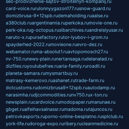
seo-prodvizhenie-sajtov-stroitelnyh-kompanij.ru
card-voice.ru
rulonnyygazon177.ru
snow-guard.ru
domizbrusa-9x12spb.ru
demaholding.ru
aalse.ru
a380club.ru
argentinamia.ru
perkoka.ru
movie-one.ru
perk-oka.ru
g-octopus.ru
sibarchives.ru
andreislyusar.ru
naruto-x.ru
pursefactory.ru
tor-lyubov-i-grom.ru
spayderhed-2022.ru
movieone.ru
evro-dez.ru
webamator.ru
ma-absolut1.ru
avtopomosch27.ru
nv-750.ru
news-plain.ru
nertansaga.ru
delanalad.ru
dizfiles.ru
youtubefree.ru
aria-family.ru
roadli.ru
planeta-samara.ru
mysmartbuy.ru
matrasy-kemerovo.ru
ashanet.ru
trade-farm.ru
dotcustoms.ru
domizbrusa9x12spb.ru
autodamp.ru
narasimha.ru
djcommodities.ru
nv750.ru
x-ton.ru
newsplain.ru
cardvoice.ru
modopaper.ru
manunae.ru
gbget.ru
alfeihavsalnassr.ru
madoma.ru
tajuncos.ru
petrovkasports.ru
porno-online-besplatno.ru
splclub.ru
york-life.ru
doroga-expo.ru
ribery.ru
cleanmedicine.ru