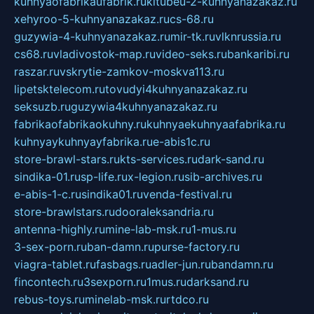
kuhnyaofabrikaufabrik.ru
kitubeu-2-kuhnyanazakaz.ru
xehyroo-5-kuhnyanazakaz.ru
cs-68.ru
guzywia-4-kuhnyanazakaz.ru
mir-tk.ru
vlknrussia.ru
cs68.ru
vladivostok-map.ru
video-seks.ru
bankaribi.ru
raszar.ru
vskrytie-zamkov-moskva113.ru
lipetsktelecom.ru
tovudyi4kuhnyanazakaz.ru
seksuzb.ru
guzywia4kuhnyanazakaz.ru
fabrikaofabrikaokuhny.ru
kuhnyaekuhnyaafabrika.ru
kuhnyaykuhnyayfabrika.ru
e-abis1c.ru
store-brawl-stars.ru
kts-services.ru
dark-sand.ru
sindika-01.ru
sp-life.ru
x-legion.ru
sib-archives.ru
e-abis-1-c.ru
sindika01.ru
venda-festival.ru
store-brawlstars.ru
dooraleksandria.ru
antenna-highly.ru
mine-lab-msk.ru
1-mus.ru
3-sex-porn.ru
ban-damn.ru
purse-factory.ru
viagra-tablet.ru
fasbags.ru
adler-jun.ru
bandamn.ru
fincontech.ru
3sexporn.ru
1mus.ru
darksand.ru
rebus-toys.ru
minelab-msk.ru
rtdco.ru