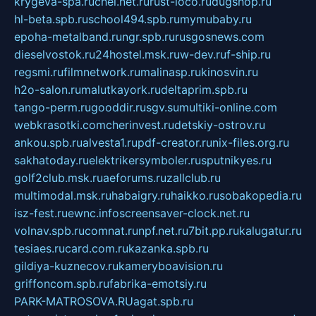
krygeva-spa.ru
chel.net.ru
rust-loco.ru
dugshop.ru
hl-beta.spb.ru
school494.spb.ru
mymubaby.ru
epoha-metalband.ru
ngr.spb.ru
rusgosnews.com
dieselvostok.ru
24hostel.msk.ru
w-dev.ru
f-ship.ru
regsmi.ru
filmnetwork.ru
malinasp.ru
kinosvin.ru
h2o-salon.ru
malutkayork.ru
deltaprim.spb.ru
tango-perm.ru
gooddir.ru
sgv.su
multiki-online.com
webkrasotki.com
cherinvest.ru
detskiy-ostrov.ru
ankou.spb.ru
alvesta1.ru
pdf-creator.ru
nix-files.org.ru
sakhatoday.ru
elektrikersymboler.ru
sputnikyes.ru
golf2club.msk.ru
aeforums.ru
zallclub.ru
multimodal.msk.ru
habaigry.ru
haikko.ru
sobakopedia.ru
isz-fest.ru
ewnc.info
screensaver-clock.net.ru
volnav.spb.ru
comnat.ru
npf.net.ru
7bit.pp.ru
kalugatur.ru
tesiaes.ru
card.com.ru
kazanka.spb.ru
gildiya-kuznecov.ru
kameryboavision.ru
griffoncom.spb.ru
fabrika-emotsiy.ru
PARK-MATROSOVA.RU
agat.spb.ru