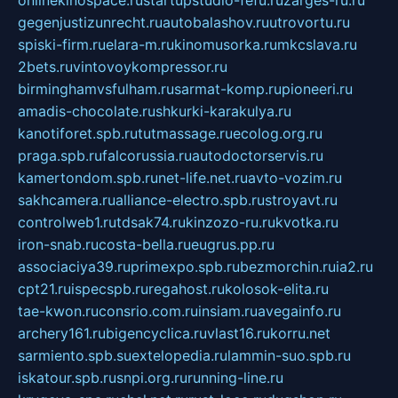
gegenjustizunrecht.ru
autobalashov.ru
utrovortu.ru
spiski-firm.ru
elara-m.ru
kinomusorka.ru
mkcslava.ru
2bets.ru
vintovoykompressor.ru
birminghamvsfulham.ru
sarmat-komp.ru
pioneeri.ru
amadis-chocolate.ru
shkurki-karakulya.ru
kanotiforet.spb.ru
tutmassage.ru
ecolog.org.ru
praga.spb.ru
falcorussia.ru
autodoctorservis.ru
kamertondom.spb.ru
net-life.net.ru
avto-vozim.ru
sakhcamera.ru
alliance-electro.spb.ru
stroyavt.ru
controlweb1.ru
tdsak74.ru
kinzozo-ru.ru
kvotka.ru
iron-snab.ru
costa-bella.ru
eugrus.pp.ru
associaciya39.ru
primexpo.spb.ru
bezmorchin.ru
ia2.ru
cpt21.ru
ispecspb.ru
regahost.ru
kolosok-elita.ru
tae-kwon.ru
consrio.com.ru
insiam.ru
avegainfo.ru
archery161.ru
bigencyclica.ru
vlast16.ru
korru.net
sarmiento.spb.su
extelopedia.ru
lammin-suo.spb.ru
iskatour.spb.ru
snpi.org.ru
running-line.ru