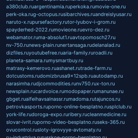
a380club.ru
argentinamia.ru
perkoka.ru
movie-one.ru
perk-oka.ru
g-octopus.ru
sibarchives.ru
andreislyusar.ru
naruto-x.ru
pursefactory.ru
tor-lyubov-i-grom.ru
spayderhed-2022.ru
movieone.ru
evro-dez.ru
webamator.ru
ma-absolut1.ru
avtopomosch27.ru
nv-750.ru
news-plain.ru
nertansaga.ru
delanalad.ru
dizfiles.ru
youtubefree.ru
aria-family.ru
roadli.ru
planeta-samara.ru
mysmartbuy.ru
matrasy-kemerovo.ru
ashanet.ru
trade-farm.ru
dotcustoms.ru
domizbrusa9x12spb.ru
autodamp.ru
narasimha.ru
djcommodities.ru
nv750.ru
x-ton.ru
newsplain.ru
cardvoice.ru
modopaper.ru
manunae.ru
gbget.ru
alfeihavsalnassr.ru
madoma.ru
tajuncos.ru
petrovkasports.ru
porno-online-besplatno.ru
splclub.ru
york-life.ru
doroga-expo.ru
ribery.ru
cleanmedicine.ru
slovar-ivrit.ru
porno-video-besplatno.ru
seks-365.ru
ovucontrol.ru
sloty-igrovyye-avtomaty.ru
ru-industriya.ru
russkoe-porno-besplatno.ru