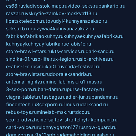
cs68.ru
vladivostok-map.ru
video-seks.ru
bankaribi.ru
raszar.ru
vskrytie-zamkov-moskva113.ru
lipetsktelecom.ru
tovudyi4kuhnyanazakaz.ru
seksuzb.ru
guzywia4kuhnyanazakaz.ru
fabrikaofabrikaokuhny.ru
kuhnyaekuhnyaafabrika.ru
kuhnyaykuhnyayfabrika.ru
e-abis1c.ru
store-brawl-stars.ru
kts-services.ru
dark-sand.ru
sindika-01.ru
sp-life.ru
x-legion.ru
sib-archives.ru
e-abis-1-c.ru
sindika01.ru
venda-festival.ru
store-brawlstars.ru
dooraleksandria.ru
antenna-highly.ru
mine-lab-msk.ru
1-mus.ru
3-sex-porn.ru
ban-damn.ru
purse-factory.ru
viagra-tablet.ru
fasbags.ru
adler-jun.ru
bandamn.ru
fincontech.ru
3sexporn.ru
1mus.ru
darksand.ru
rebus-toys.ru
minelab-msk.ru
rtdco.ru
seo-prodvizhenie-sajtov-stroitelnyh-kompanij.ru
card-voice.ru
rulonnyygazon177.ru
snow-guard.ru
domizbrusa-9x12spb.ru
demaholding.ru
aalse.ru