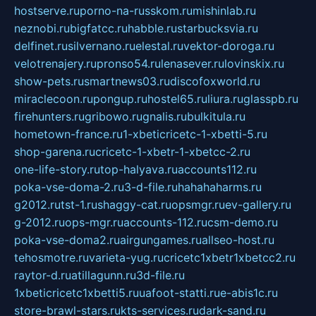
hostserve.ru
porno-na-russkom.ru
mishinlab.ru
neznobi.ru
bigfatcc.ru
habble.ru
starbucksvia.ru
delfinet.ru
silvernano.ru
elestal.ru
vektor-doroga.ru
velotrenajery.ru
pronso54.ru
lenasever.ru
lovinskix.ru
show-pets.ru
smartnews03.ru
discofoxworld.ru
miraclecoon.ru
pongup.ru
hostel65.ru
liura.ru
glasspb.ru
firehunters.ru
gribowo.ru
gnalis.ru
bulkitula.ru
hometown-france.ru
1-xbeticricetc-1-xbetti-5.ru
shop-garena.ru
cricetc-1-xbetr-1-xbetcc-2.ru
one-life-story.ru
top-halyava.ru
accounts112.ru
poka-vse-doma-2.ru
3-d-file.ru
hahahaharms.ru
g2012.ru
tst-1.ru
shaggy-cat.ru
opsmgr.ru
ev-gallery.ru
g-2012.ru
ops-mgr.ru
accounts-112.ru
csm-demo.ru
poka-vse-doma2.ru
airgungames.ru
allseo-host.ru
tehosmotre.ru
varieta-yug.ru
cricetc1xbetr1xbetcc2.ru
raytor-d.ru
atillagunn.ru
3d-file.ru
1xbeticricetc1xbetti5.ru
uafoot-statti.ru
e-abis1c.ru
store-brawl-stars.ru
kts-services.ru
dark-sand.ru