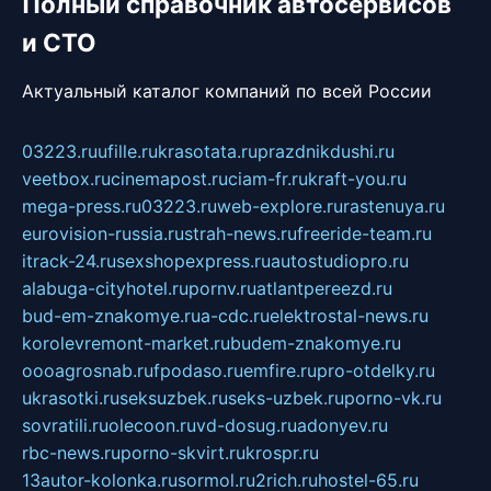
Полный справочник автосервисов
и СТО
Актуальный каталог компаний по всей России
03223.ru
ufille.ru
krasotata.ru
prazdnikdushi.ru
veetbox.ru
cinemapost.ru
ciam-fr.ru
kraft-you.ru
mega-press.ru
03223.ru
web-explore.ru
rastenuya.ru
eurovision-russia.ru
strah-news.ru
freeride-team.ru
itrack-24.ru
sexshopexpress.ru
autostudiopro.ru
alabuga-cityhotel.ru
pornv.ru
atlantpereezd.ru
bud-em-znakomye.ru
a-cdc.ru
elektrostal-news.ru
korolevremont-market.ru
budem-znakomye.ru
oooagrosnab.ru
fpodaso.ru
emfire.ru
pro-otdelky.ru
ukrasotki.ru
seksuzbek.ru
seks-uzbek.ru
porno-vk.ru
sovratili.ru
olecoon.ru
vd-dosug.ru
adonyev.ru
rbc-news.ru
porno-skvirt.ru
krospr.ru
13autor-kolonka.ru
sormol.ru
2rich.ru
hostel-65.ru