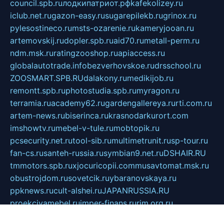
council.spb.ru
лодкипатриот.рф
kafekolizey.ru
iclub.net.ru
gazon-easy.ru
sugarepilekb.ru
grinox.ru
pylesostineco.ru
msts-ozarenie.ru
kameryjooan.ru
artemovskij.ru
dopler.spb.ru
aid70.ru
metall-perm.ru
ndm.msk.ru
ratingzooshop.ru
apiaccess.ru
globalautotrade.info
bezverhovskoe.ru
drsschool.ru
ZOOSMART.SPB.RU
dalakony.ru
medikijob.ru
remontt.spb.ru
photostudia.spb.ru
myragon.ru
terramia.ru
academy62.ru
gardengallereya.ru
rti.com.ru
artem-news.ru
biserinca.ru
krasnodarkurort.com
imshowtv.ru
mebel-v-tule.ru
mobtopik.ru
pcsecurity.net.ru
tool-sib.ru
multimetrunit.ru
sp-tour.ru
fan-cs.ru
santeh-russia.ru
symbian9.net.ru
DSHAIR.RU
tmmotors.spb.ru
xjocuricopii.com
musavtomat.msk.ru
obustrojdom.ru
sovetcik.ru
ybaranovskaya.ru
ppknews.ru
cult-alshei.ru
JAPANRUSSIA.RU
proekciyamebel.ru
imper-finans.ru
rim.org.ru
glamourai.ru
brassminus.ru
zabor-pro.ru
ftn.pp.ru