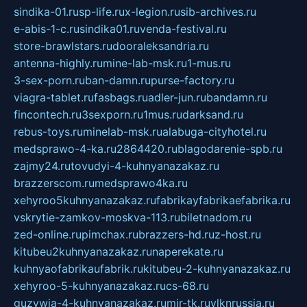
sindika-01.ru
sp-life.ru
x-legion.ru
sib-archives.ru
e-abis-1-c.ru
sindika01.ru
venda-festival.ru
store-brawlstars.ru
dooraleksandria.ru
antenna-highly.ru
mine-lab-msk.ru
1-mus.ru
3-sex-porn.ru
ban-damn.ru
purse-factory.ru
viagra-tablet.ru
fasbags.ru
adler-jun.ru
bandamn.ru
fincontech.ru
3sexporn.ru
1mus.ru
darksand.ru
rebus-toys.ru
minelab-msk.ru
alabuga-cityhotel.ru
medsprawo-4-ka.ru
2864420.ru
blagodarenie-spb.ru
zajmy24.ru
tovudyi-4-kuhnyanazakaz.ru
brazzerscom.ru
medsprawo4ka.ru
xehyroo5kuhnyanazakaz.ru
fabrikayfabrikaefabrika.ru
vskrytie-zamkov-moskva-113.ru
biletnadom.ru
zed-online.ru
pimchax.ru
brazzers-hd.ru
z-host.ru
kitubeu2kuhnyanazakaz.ru
naperekate.ru
kuhnyaofabrikaufabrik.ru
kitubeu-2-kuhnyanazakaz.ru
xehyroo-5-kuhnyanazakaz.ru
cs-68.ru
guzywia-4-kuhnyanazakaz.ru
mir-tk.ru
vlknrussia.ru