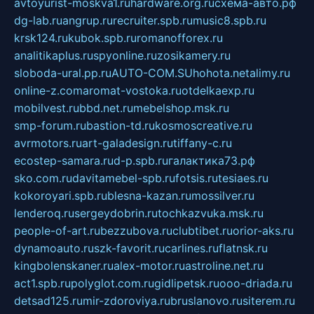
avtoyurist-moskva1.ru
hardware.org.ru
схема-авто.рф
dg-lab.ru
angrup.ru
recruiter.spb.ru
music8.spb.ru
krsk124.ru
kubok.spb.ru
romanofforex.ru
analitikaplus.ru
spyonline.ru
zosikamery.ru
sloboda-ural.pp.ru
AUTO-COM.SU
hohota.net
alimy.ru
online-z.com
aromat-vostoka.ru
otdelkaexp.ru
mobilvest.ru
bbd.net.ru
mebelshop.msk.ru
smp-forum.ru
bastion-td.ru
kosmoscreative.ru
avrmotors.ru
art-galadesign.ru
tiffany-c.ru
ecostep-samara.ru
d-p.spb.ru
галактика73.рф
sko.com.ru
davitamebel-spb.ru
fotsis.ru
tesiaes.ru
kokoroyari.spb.ru
blesna-kazan.ru
mossilver.ru
lenderoq.ru
sergeydobrin.ru
tochkazvuka.msk.ru
people-of-art.ru
bezzubova.ru
clubtibet.ru
orior-aks.ru
dynamoauto.ru
szk-favorit.ru
carlines.ru
flatnsk.ru
kingbolenskaner.ru
alex-motor.ru
astroline.net.ru
act1.spb.ru
polyglot.com.ru
gidlipetsk.ru
ooo-driada.ru
detsad125.ru
mir-zdoroviya.ru
bruslanovo.ru
siterem.ru