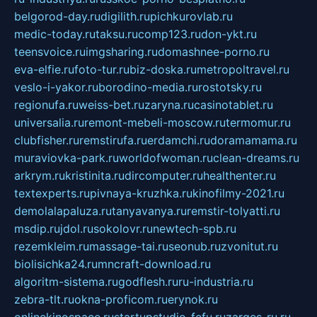
belgorod-day.ru
digilith.ru
pichkurovlab.ru
medic-today.ru
taksu.ru
comp123.ru
don-ykt.ru
teensvoice.ru
imgsharing.ru
domashnee-porno.ru
eva-elfie.ru
foto-tur.ru
biz-doska.ru
metropoltravel.ru
veslo-i-yakor.ru
borodino-media.ru
rostotsky.ru
regionufa.ru
weiss-bet.ru
zaryna.ru
casinotablet.ru
universalia.ru
remont-mebeli-moscow.ru
termomur.ru
clubfisher.ru
remstirufa.ru
erdamchi.ru
doramamama.ru
muraviovka-park.ru
worldofwoman.ru
clean-dreams.ru
arkrym.ru
kristinita.ru
dircomputer.ru
healthenter.ru
textexperts.ru
pivnaya-kruzhka.ru
kinofilmy-2021.ru
demolalapaluza.ru
tanyavanya.ru
remstir-tolyatti.ru
msdip.ru
jdol.ru
sokolovr.ru
newtech-spb.ru
rezemkleim.ru
massage-tai.ru
seonub.ru
zvonitut.ru
biolisichka24.ru
mncraft-download.ru
algoritm-sistema.ru
godflesh.ru
ru-industria.ru
zebra-tlt.ru
okna-proficom.ru
erynok.ru
onlinekinospace.ru
startupstudio-fefu.ru
zarges-ru.ru