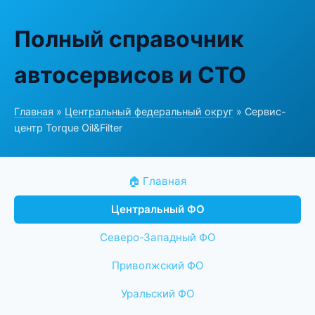
Полный справочник
автосервисов и СТО
Главная
»
Центральный федеральный округ
» Сервис-
центр Torque Oil&Filter
🏠 Главная
Центральный ФО
Северо-Западный ФО
Приволжский ФО
Уральский ФО