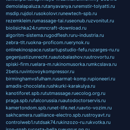
demolalapaluza.ru
tanyavanya.ru
remstir-tolyatti.ru
msdip.ru
jdol.ru
sokolovr.ru
newtech-spb.ru
rezemkleim.ru
massage-tai.ru
seonub.ru
zvonitut.ru
biolisichka24.ru
mncraft-download.ru
algoritm-sistema.ru
godflesh.ru
ru-industria.ru
zebra-tlt.ru
okna-proficom.ru
erynok.ru
onlinekinospace.ru
startupstudio-fefu.ru
zarges-ru.ru
gegenjustizunrecht.ru
autobalashov.ru
utrovortu.ru
spiski-firm.ru
elara-m.ru
kinomusorka.ru
mkcslava.ru
2bets.ru
vintovoykompressor.ru
birminghamvsfulham.ru
sarmat-komp.ru
pioneeri.ru
amadis-chocolate.ru
shkurki-karakulya.ru
kanotiforet.spb.ru
tutmassage.ru
ecolog.org.ru
praga.spb.ru
falcorussia.ru
autodoctorservis.ru
kamertondom.spb.ru
net-life.net.ru
avto-vozim.ru
sakhcamera.ru
alliance-electro.spb.ru
stroyavt.ru
controlweb1.ru
tdsak74.ru
kinzozo-ru.ru
kvotka.ru
iron-snab.ru
costa-bella.ru
eugrus.pp.ru