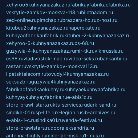
xehyroo5kuhnyanazakaz.ru
fabrikayfabrikaefabrika.ru
vskrytie-zamkov-moskva-113.ru
biletnadom.ru
zed-online.ru
pimchax.ru
brazzers-hd.ru
z-host.ru
kitubeu2kuhnyanazakaz.ru
naperekate.ru
kuhnyaofabrikaufabrik.ru
kitubeu-2-kuhnyanazakaz.ru
xehyroo-5-kuhnyanazakaz.ru
cs-68.ru
guzywia-4-kuhnyanazakaz.ru
mir-tk.ru
vlknrussia.ru
cs68.ru
vladivostok-map.ru
video-seks.ru
bankaribi.ru
raszar.ru
vskrytie-zamkov-moskva113.ru
lipetsktelecom.ru
tovudyi4kuhnyanazakaz.ru
seksuzb.ru
guzywia4kuhnyanazakaz.ru
fabrikaofabrikaokuhny.ru
kuhnyaekuhnyaafabrika.ru
kuhnyaykuhnyayfabrika.ru
e-abis1c.ru
store-brawl-stars.ru
kts-services.ru
dark-sand.ru
sindika-01.ru
sp-life.ru
x-legion.ru
sib-archives.ru
e-abis-1-c.ru
sindika01.ru
venda-festival.ru
store-brawlstars.ru
dooraleksandria.ru
antenna-highly.ru
mine-lab-msk.ru
1-mus.ru