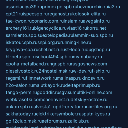
associaciya39.ru
primexpo.spb.ru
bezmorchin.ru
ia2.ru
cpt21.ru
ispecspb.ru
regahost.ru
kolosok-elita.ru
tae-kwon.ru
consrio.com.ru
insiam.ru
avegainfo.ru
archery161.ru
bigencyclica.ru
vlast16.ru
korru.net
sarmiento.spb.su
extelopedia.ru
lammin-suo.spb.ru
iskatour.spb.ru
snpi.org.ru
running-line.ru
krygeva-spa.ru
chel.net.ru
rust-loco.ru
dugshop.ru
hl-beta.spb.ru
school494.spb.ru
mymubaby.ru
epoha-metalband.ru
ngr.spb.ru
rusgosnews.com
dieselvostok.ru
24hostel.msk.ru
w-dev.ru
f-ship.ru
regsmi.ru
filmnetwork.ru
malinasp.ru
kinosvin.ru
h2o-salon.ru
malutkayork.ru
deltaprim.spb.ru
tango-perm.ru
gooddir.ru
sgv.su
multiki-online.com
webkrasotki.com
cherinvest.ru
detskiy-ostrov.ru
ankou.spb.ru
alvesta1.ru
pdf-creator.ru
nix-files.org.ru
sakhatoday.ru
elektrikersymboler.ru
sputnikyes.ru
golf2club.msk.ru
aeforums.ru
zallclub.ru