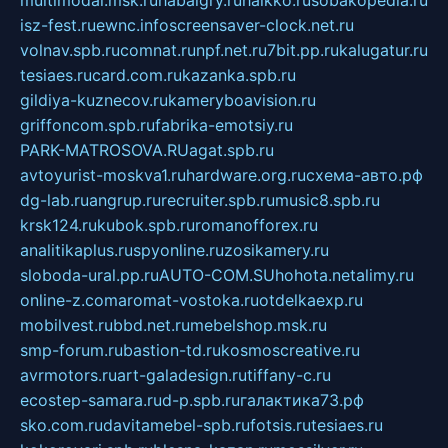
multimodal.msk.ru
habaigry.ru
haikko.ru
sobakopedia.ru
isz-fest.ru
ewnc.info
screensaver-clock.net.ru
volnav.spb.ru
comnat.ru
npf.net.ru
7bit.pp.ru
kalugatur.ru
tesiaes.ru
card.com.ru
kazanka.spb.ru
gildiya-kuznecov.ru
kameryboavision.ru
griffoncom.spb.ru
fabrika-emotsiy.ru
PARK-MATROSOVA.RU
agat.spb.ru
avtoyurist-moskva1.ru
hardware.org.ru
схема-авто.рф
dg-lab.ru
angrup.ru
recruiter.spb.ru
music8.spb.ru
krsk124.ru
kubok.spb.ru
romanofforex.ru
analitikaplus.ru
spyonline.ru
zosikamery.ru
sloboda-ural.pp.ru
AUTO-COM.SU
hohota.net
alimy.ru
online-z.com
aromat-vostoka.ru
otdelkaexp.ru
mobilvest.ru
bbd.net.ru
mebelshop.msk.ru
smp-forum.ru
bastion-td.ru
kosmoscreative.ru
avrmotors.ru
art-galadesign.ru
tiffany-c.ru
ecostep-samara.ru
d-p.spb.ru
галактика73.рф
sko.com.ru
davitamebel-spb.ru
fotsis.ru
tesiaes.ru