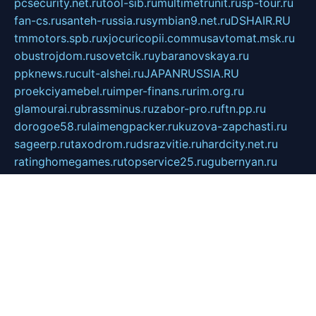
pcsecurity.net.ru
tool-sib.ru
multimetrunit.ru
sp-tour.ru
fan-cs.ru
santeh-russia.ru
symbian9.net.ru
DSHAIR.RU
tmmotors.spb.ru
xjocuricopii.com
musavtomat.msk.ru
obustrojdom.ru
sovetcik.ru
ybaranovskaya.ru
ppknews.ru
cult-alshei.ru
JAPANRUSSIA.RU
proekciyamebel.ru
imper-finans.ru
rim.org.ru
glamourai.ru
brassminus.ru
zabor-pro.ru
ftn.pp.ru
dorogoe58.ru
laimengpacker.ru
kuzova-zapchasti.ru
sageerp.ru
taxodrom.ru
dsrazvitie.ru
hardcity.net.ru
ratinghomegames.ru
topservice25.ru
gubernyan.ru
gtglasslined.ru
ii4.ru
tssport.spb.ru
andorra24.com
blackwallstreet.ru
oboimos.ru
optim-doors.com.ru
ikuch.ru
nycr.org.ru
npa21.ru
vremya-ch.spb.ru
desert000.ru
ivtorgi.ru
ifiori.ru
catalog-statei.ru
dcv.org.ru
spetsmaster174.ru
ipkameryhiseeu.ru
dum26.ru
ruspol.spb.ru
fr-opendp.ru
kam-solnyshko.ru
cheyenne-arapaho.ru
sevzapmetal.spb.ru
ted-lapidus.spb.ru
parasite-eliminator.ru