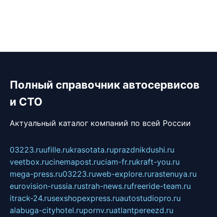
Полный справочник автосервисов
и СТО
Актуальный каталог компаний по всей России
03223.ru
ufille.ru
krasotata.ru
prazdnikdushi.ru
veetbox.ru
cinemapost.ru
ciam-fr.ru
kraft-you.ru
mega-press.ru
03223.ru
web-explore.ru
rastenuya.ru
eurovision-russia.ru
strah-news.ru
freeride-team.ru
itrack-24.ru
sexshopexpress.ru
autostudiopro.ru
alabuga-cityhotel.ru
pornv.ru
atlantpereezd.ru