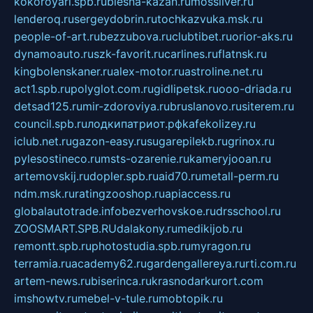
kokoroyari.spb.ru
blesna-kazan.ru
mossilver.ru
lenderoq.ru
sergeydobrin.ru
tochkazvuka.msk.ru
people-of-art.ru
bezzubova.ru
clubtibet.ru
orior-aks.ru
dynamoauto.ru
szk-favorit.ru
carlines.ru
flatnsk.ru
kingbolenskaner.ru
alex-motor.ru
astroline.net.ru
act1.spb.ru
polyglot.com.ru
gidlipetsk.ru
ooo-driada.ru
detsad125.ru
mir-zdoroviya.ru
bruslanovo.ru
siterem.ru
council.spb.ru
лодкипатриот.рф
kafekolizey.ru
iclub.net.ru
gazon-easy.ru
sugarepilekb.ru
grinox.ru
pylesostineco.ru
msts-ozarenie.ru
kameryjooan.ru
artemovskij.ru
dopler.spb.ru
aid70.ru
metall-perm.ru
ndm.msk.ru
ratingzooshop.ru
apiaccess.ru
globalautotrade.info
bezverhovskoe.ru
drsschool.ru
ZOOSMART.SPB.RU
dalakony.ru
medikijob.ru
remontt.spb.ru
photostudia.spb.ru
myragon.ru
terramia.ru
academy62.ru
gardengallereya.ru
rti.com.ru
artem-news.ru
biserinca.ru
krasnodarkurort.com
imshowtv.ru
mebel-v-tule.ru
mobtopik.ru