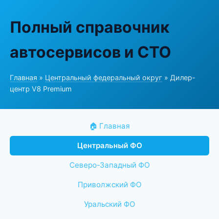
Полный справочник
автосервисов и СТО
Главная
»
Центральный федеральный округ
» Дилер-
центр V8 Premium
🏠 Главная
Центральный ФО
Северо-Западный ФО
Приволжский ФО
Уральский ФО