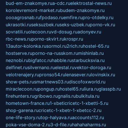
bud-em-znakomye.ru
a-cdc.ru
elektrostal-news.ru
korolevremont-market.ru
budem-znakomye.ru
oooagrosnab.ru
fpodaso.ru
emfire.ru
pro-otdelky.ru
ukrasotki.ru
seksuzbek.ru
seks-uzbek.ru
porno-vk.ru
sovratili.ru
olecoon.ru
vd-dosug.ru
adonyev.ru
rbc-news.ru
porno-skvirt.ru
krospr.ru
13autor-kolonka.ru
sormol.ru
2rich.ru
hostel-65.ru
hostserve.ru
porno-na-russkom.ru
mishinlab.ru
neznobi.ru
bigfatcc.ru
habble.ru
starbucksvia.ru
delfinet.ru
silvernano.ru
elestal.ru
vektor-doroga.ru
velotrenajery.ru
pronso54.ru
lenasever.ru
lovinskix.ru
show-pets.ru
smartnews03.ru
discofoxworld.ru
miraclecoon.ru
pongup.ru
hostel65.ru
liura.ru
glasspb.ru
firehunters.ru
gribowo.ru
gnalis.ru
bulkitula.ru
hometown-france.ru
1-xbeticricetc-1-xbetti-5.ru
shop-garena.ru
cricetc-1-xbetr-1-xbetcc-2.ru
one-life-story.ru
top-halyava.ru
accounts112.ru
poka-vse-doma-2.ru
3-d-file.ru
hahahaharms.ru