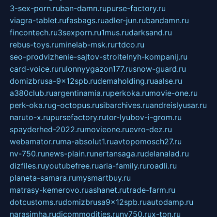
3-sex-porn.ru
ban-damn.ru
purse-factory.ru
viagra-tablet.ru
fasbags.ru
adler-jun.ru
bandamn.ru
fincontech.ru
3sexporn.ru
1mus.ru
darksand.ru
rebus-toys.ru
minelab-msk.ru
rtdco.ru
seo-prodvizhenie-sajtov-stroitelnyh-kompanij.ru
card-voice.ru
rulonnyygazon177.ru
snow-guard.ru
domizbrusa-9x12spb.ru
demaholding.ru
aalse.ru
a380club.ru
argentinamia.ru
perkoka.ru
movie-one.ru
perk-oka.ru
g-octopus.ru
sibarchives.ru
andreislyusar.ru
naruto-x.ru
pursefactory.ru
tor-lyubov-i-grom.ru
spayderhed-2022.ru
movieone.ru
evro-dez.ru
webamator.ru
ma-absolut1.ru
avtopomosch27.ru
nv-750.ru
news-plain.ru
nertansaga.ru
delanalad.ru
dizfiles.ru
youtubefree.ru
aria-family.ru
roadli.ru
planeta-samara.ru
mysmartbuy.ru
matrasy-kemerovo.ru
ashanet.ru
trade-farm.ru
dotcustoms.ru
domizbrusa9x12spb.ru
autodamp.ru
narasimha.ru
djcommodities.ru
nv750.ru
x-ton.ru