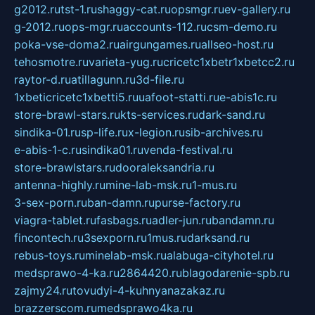
g2012.ru
tst-1.ru
shaggy-cat.ru
opsmgr.ru
ev-gallery.ru
g-2012.ru
ops-mgr.ru
accounts-112.ru
csm-demo.ru
poka-vse-doma2.ru
airgungames.ru
allseo-host.ru
tehosmotre.ru
varieta-yug.ru
cricetc1xbetr1xbetcc2.ru
raytor-d.ru
atillagunn.ru
3d-file.ru
1xbeticricetc1xbetti5.ru
uafoot-statti.ru
e-abis1c.ru
store-brawl-stars.ru
kts-services.ru
dark-sand.ru
sindika-01.ru
sp-life.ru
x-legion.ru
sib-archives.ru
e-abis-1-c.ru
sindika01.ru
venda-festival.ru
store-brawlstars.ru
dooraleksandria.ru
antenna-highly.ru
mine-lab-msk.ru
1-mus.ru
3-sex-porn.ru
ban-damn.ru
purse-factory.ru
viagra-tablet.ru
fasbags.ru
adler-jun.ru
bandamn.ru
fincontech.ru
3sexporn.ru
1mus.ru
darksand.ru
rebus-toys.ru
minelab-msk.ru
alabuga-cityhotel.ru
medsprawo-4-ka.ru
2864420.ru
blagodarenie-spb.ru
zajmy24.ru
tovudyi-4-kuhnyanazakaz.ru
brazzerscom.ru
medsprawo4ka.ru