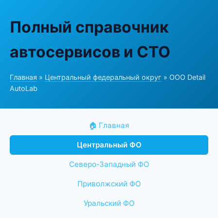
Полный справочник
автосервисов и СТО
Главная
»
Центральный федеральный округ
» ООО Detail
AutoLab
🏠 Главная
Центральный ФО
Северо-Западный ФО
Приволжский ФО
Уральский ФО