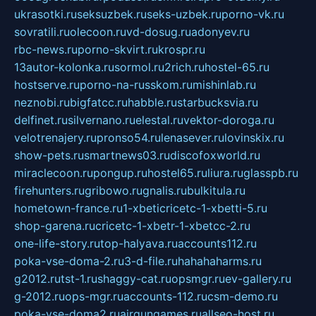
ukrasotki.ru
seksuzbek.ru
seks-uzbek.ru
porno-vk.ru
sovratili.ru
olecoon.ru
vd-dosug.ru
adonyev.ru
rbc-news.ru
porno-skvirt.ru
krospr.ru
13autor-kolonka.ru
sormol.ru
2rich.ru
hostel-65.ru
hostserve.ru
porno-na-russkom.ru
mishinlab.ru
neznobi.ru
bigfatcc.ru
habble.ru
starbucksvia.ru
delfinet.ru
silvernano.ru
elestal.ru
vektor-doroga.ru
velotrenajery.ru
pronso54.ru
lenasever.ru
lovinskix.ru
show-pets.ru
smartnews03.ru
discofoxworld.ru
miraclecoon.ru
pongup.ru
hostel65.ru
liura.ru
glasspb.ru
firehunters.ru
gribowo.ru
gnalis.ru
bulkitula.ru
hometown-france.ru
1-xbeticricetc-1-xbetti-5.ru
shop-garena.ru
cricetc-1-xbetr-1-xbetcc-2.ru
one-life-story.ru
top-halyava.ru
accounts112.ru
poka-vse-doma-2.ru
3-d-file.ru
hahahaharms.ru
g2012.ru
tst-1.ru
shaggy-cat.ru
opsmgr.ru
ev-gallery.ru
g-2012.ru
ops-mgr.ru
accounts-112.ru
csm-demo.ru
poka-vse-doma2.ru
airgungames.ru
allseo-host.ru