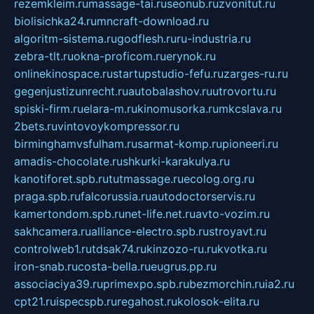
rezemkleim.ru
massage-tai.ru
seonub.ru
zvonitut.ru
biolisichka24.ru
mncraft-download.ru
algoritm-sistema.ru
godflesh.ru
ru-industria.ru
zebra-tlt.ru
okna-proficom.ru
erynok.ru
onlinekinospace.ru
startupstudio-fefu.ru
zarges-ru.ru
gegenjustizunrecht.ru
autobalashov.ru
utrovortu.ru
spiski-firm.ru
elara-m.ru
kinomusorka.ru
mkcslava.ru
2bets.ru
vintovoykompressor.ru
birminghamvsfulham.ru
sarmat-komp.ru
pioneeri.ru
amadis-chocolate.ru
shkurki-karakulya.ru
kanotiforet.spb.ru
tutmassage.ru
ecolog.org.ru
praga.spb.ru
falcorussia.ru
autodoctorservis.ru
kamertondom.spb.ru
net-life.net.ru
avto-vozim.ru
sakhcamera.ru
alliance-electro.spb.ru
stroyavt.ru
controlweb1.ru
tdsak74.ru
kinzozo-ru.ru
kvotka.ru
iron-snab.ru
costa-bella.ru
eugrus.pp.ru
associaciya39.ru
primexpo.spb.ru
bezmorchin.ru
ia2.ru
cpt21.ru
ispecspb.ru
regahost.ru
kolosok-elita.ru