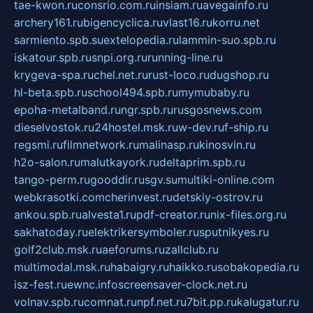
tae-kwon.ru
consrio.com.ru
insiam.ru
avegainfo.ru
archery161.ru
bigencyclica.ru
vlast16.ru
korru.net
sarmiento.spb.su
extelopedia.ru
lammin-suo.spb.ru
iskatour.spb.ru
snpi.org.ru
running-line.ru
krygeva-spa.ru
chel.net.ru
rust-loco.ru
dugshop.ru
hl-beta.spb.ru
school494.spb.ru
mymubaby.ru
epoha-metalband.ru
ngr.spb.ru
rusgosnews.com
dieselvostok.ru
24hostel.msk.ru
w-dev.ru
f-ship.ru
regsmi.ru
filmnetwork.ru
malinasp.ru
kinosvin.ru
h2o-salon.ru
malutkayork.ru
deltaprim.spb.ru
tango-perm.ru
gooddir.ru
sgv.su
multiki-online.com
webkrasotki.com
cherinvest.ru
detskiy-ostrov.ru
ankou.spb.ru
alvesta1.ru
pdf-creator.ru
nix-files.org.ru
sakhatoday.ru
elektrikersymboler.ru
sputnikyes.ru
golf2club.msk.ru
aeforums.ru
zallclub.ru
multimodal.msk.ru
habaigry.ru
haikko.ru
sobakopedia.ru
isz-fest.ru
ewnc.info
screensaver-clock.net.ru
volnav.spb.ru
comnat.ru
npf.net.ru
7bit.pp.ru
kalugatur.ru