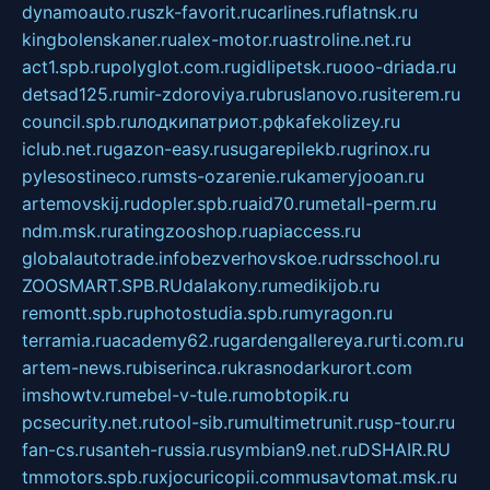
dynamoauto.ru
szk-favorit.ru
carlines.ru
flatnsk.ru
kingbolenskaner.ru
alex-motor.ru
astroline.net.ru
act1.spb.ru
polyglot.com.ru
gidlipetsk.ru
ooo-driada.ru
detsad125.ru
mir-zdoroviya.ru
bruslanovo.ru
siterem.ru
council.spb.ru
лодкипатриот.рф
kafekolizey.ru
iclub.net.ru
gazon-easy.ru
sugarepilekb.ru
grinox.ru
pylesostineco.ru
msts-ozarenie.ru
kameryjooan.ru
artemovskij.ru
dopler.spb.ru
aid70.ru
metall-perm.ru
ndm.msk.ru
ratingzooshop.ru
apiaccess.ru
globalautotrade.info
bezverhovskoe.ru
drsschool.ru
ZOOSMART.SPB.RU
dalakony.ru
medikijob.ru
remontt.spb.ru
photostudia.spb.ru
myragon.ru
terramia.ru
academy62.ru
gardengallereya.ru
rti.com.ru
artem-news.ru
biserinca.ru
krasnodarkurort.com
imshowtv.ru
mebel-v-tule.ru
mobtopik.ru
pcsecurity.net.ru
tool-sib.ru
multimetrunit.ru
sp-tour.ru
fan-cs.ru
santeh-russia.ru
symbian9.net.ru
DSHAIR.RU
tmmotors.spb.ru
xjocuricopii.com
musavtomat.msk.ru