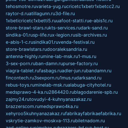
tehosmotre.ru
varieta-yug.ru
cricetc1xbetr1xbetcc2.ru
raytor-d.ru
atillagunn.ru
3d-file.ru
1xbeticricetc1xbetti5.ru
uafoot-statti.ru
e-abis1c.ru
store-brawl-stars.ru
kts-services.ru
dark-sand.ru
sindika-01.ru
sp-life.ru
x-legion.ru
sib-archives.ru
e-abis-1-c.ru
sindika01.ru
venda-festival.ru
store-brawlstars.ru
dooraleksandria.ru
antenna-highly.ru
mine-lab-msk.ru
1-mus.ru
3-sex-porn.ru
ban-damn.ru
purse-factory.ru
viagra-tablet.ru
fasbags.ru
adler-jun.ru
bandamn.ru
fincontech.ru
3sexporn.ru
1mus.ru
darksand.ru
rebus-toys.ru
minelab-msk.ru
alabuga-cityhotel.ru
medsprawo-4-ka.ru
2864420.ru
blagodarenie-spb.ru
zajmy24.ru
tovudyi-4-kuhnyanazakaz.ru
brazzerscom.ru
medsprawo4ka.ru
xehyroo5kuhnyanazakaz.ru
fabrikayfabrikaefabrika.ru
vskrytie-zamkov-moskva-113.ru
biletnadom.ru
zed-online.ru
pimchax.ru
brazzers-hd.ru
z-host.ru