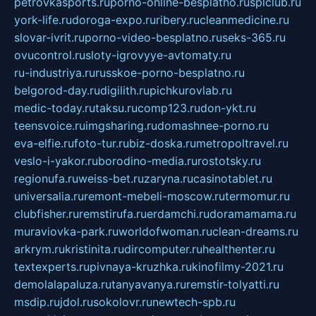
petrovkasports.ru
porno-online-besplatno.ru
splclub.ru
york-life.ru
doroga-expo.ru
ribery.ru
cleanmedicine.ru
slovar-ivrit.ru
porno-video-besplatno.ru
seks-365.ru
ovucontrol.ru
sloty-igrovyye-avtomaty.ru
ru-industriya.ru
russkoe-porno-besplatno.ru
belgorod-day.ru
digilith.ru
pichkurovlab.ru
medic-today.ru
taksu.ru
comp123.ru
don-ykt.ru
teensvoice.ru
imgsharing.ru
domashnee-porno.ru
eva-elfie.ru
foto-tur.ru
biz-doska.ru
metropoltravel.ru
veslo-i-yakor.ru
borodino-media.ru
rostotsky.ru
regionufa.ru
weiss-bet.ru
zaryna.ru
casinotablet.ru
universalia.ru
remont-mebeli-moscow.ru
termomur.ru
clubfisher.ru
remstirufa.ru
erdamchi.ru
doramamama.ru
muraviovka-park.ru
worldofwoman.ru
clean-dreams.ru
arkrym.ru
kristinita.ru
dircomputer.ru
healthenter.ru
textexperts.ru
pivnaya-kruzhka.ru
kinofilmy-2021.ru
demolalapaluza.ru
tanyavanya.ru
remstir-tolyatti.ru
msdip.ru
jdol.ru
sokolovr.ru
newtech-spb.ru