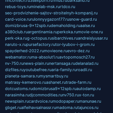
fincontech.ru
3sexporn.ru
1mus.ru
darksand.ru
rebus-toys.ru
minelab-msk.ru
rtdco.ru
seo-prodvizhenie-sajtov-stroitelnyh-kompanij.ru
card-voice.ru
rulonnyygazon177.ru
snow-guard.ru
domizbrusa-9x12spb.ru
demaholding.ru
aalse.ru
a380club.ru
argentinamia.ru
perkoka.ru
movie-one.ru
perk-oka.ru
g-octopus.ru
sibarchives.ru
andreislyusar.ru
naruto-x.ru
pursefactory.ru
tor-lyubov-i-grom.ru
spayderhed-2022.ru
movieone.ru
evro-dez.ru
webamator.ru
ma-absolut1.ru
avtopomosch27.ru
nv-750.ru
news-plain.ru
nertansaga.ru
delanalad.ru
dizfiles.ru
youtubefree.ru
aria-family.ru
roadli.ru
planeta-samara.ru
mysmartbuy.ru
matrasy-kemerovo.ru
ashanet.ru
trade-farm.ru
dotcustoms.ru
domizbrusa9x12spb.ru
autodamp.ru
narasimha.ru
djcommodities.ru
nv750.ru
x-ton.ru
newsplain.ru
cardvoice.ru
modopaper.ru
manunae.ru
gbget.ru
alfeihavsalnassr.ru
madoma.ru
tajuncos.ru