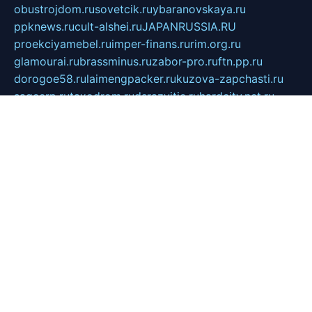
obustrojdom.ru
sovetcik.ru
ybaranovskaya.ru
ppknews.ru
cult-alshei.ru
JAPANRUSSIA.RU
proekciyamebel.ru
imper-finans.ru
rim.org.ru
glamourai.ru
brassminus.ru
zabor-pro.ru
ftn.pp.ru
dorogoe58.ru
laimengpacker.ru
kuzova-zapchasti.ru
sageerp.ru
taxodrom.ru
dsrazvitie.ru
hardcity.net.ru
ratinghomegames.ru
topservice25.ru
gubernyan.ru
gtglasslined.ru
ii4.ru
tssport.spb.ru
andorra24.com
blackwallstreet.ru
oboimos.ru
optim-doors.com.ru
ikuch.ru
nycr.org.ru
npa21.ru
vremya-ch.spb.ru
desert000.ru
ivtorgi.ru
ifiori.ru
catalog-statei.ru
dcv.org.ru
spetsmaster174.ru
ipkameryhiseeu.ru
dum26.ru
ruspol.spb.ru
fr-opendp.ru
kam-solnyshko.ru
cheyenne-arapaho.ru
sevzapmetal.spb.ru
ted-lapidus.spb.ru
parasite-eliminator.ru
sigma-complete.ru
modernworld.ru
dama-moda.ru
eholot-group.ru
sk-nvkz.ru
DRONGOLD.RU
democratia2.ru
i-farmer.ru
mass-sport.org