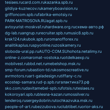
tesiaes.ru
card.com.ru
kazanka.spb.ru
gildiya-kuznecov.ru
kameryboavision.ru
griffoncom.spb.ru
fabrika-emotsiy.ru
PARK-MATROSOVA.RU
agat.spb.ru
avtoyurist-moskva1.ru
hardware.org.ru
схема-авто.рф
dg-lab.ru
angrup.ru
recruiter.spb.ru
music8.spb.ru
krsk124.ru
kubok.spb.ru
romanofforex.ru
analitikaplus.ru
spyonline.ru
zosikamery.ru
sloboda-ural.pp.ru
AUTO-COM.SU
hohota.net
alimy.ru
online-z.com
aromat-vostoka.ru
otdelkaexp.ru
mobilvest.ru
bbd.net.ru
mebelshop.msk.ru
smp-forum.ru
bastion-td.ru
kosmoscreative.ru
avrmotors.ru
art-galadesign.ru
tiffany-c.ru
ecostep-samara.ru
d-p.spb.ru
галактика73.рф
sko.com.ru
davitamebel-spb.ru
fotsis.ru
tesiaes.ru
kokoroyari.spb.ru
blesna-kazan.ru
mossilver.ru
lenderoq.ru
sergeydobrin.ru
tochkazvuka.msk.ru
people-of-art.ru
bezzubova.ru
clubtibet.ru
orior-aks.ru