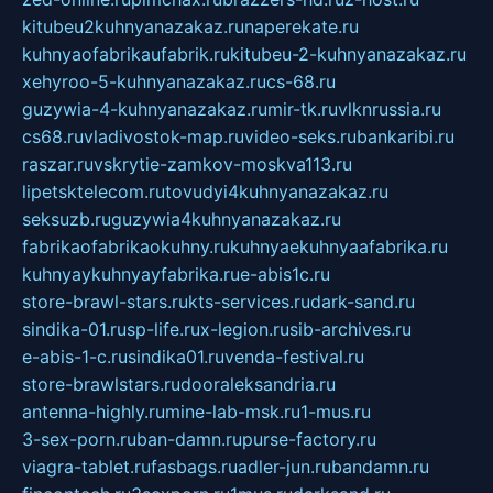
kitubeu2kuhnyanazakaz.ru
naperekate.ru
kuhnyaofabrikaufabrik.ru
kitubeu-2-kuhnyanazakaz.ru
xehyroo-5-kuhnyanazakaz.ru
cs-68.ru
guzywia-4-kuhnyanazakaz.ru
mir-tk.ru
vlknrussia.ru
cs68.ru
vladivostok-map.ru
video-seks.ru
bankaribi.ru
raszar.ru
vskrytie-zamkov-moskva113.ru
lipetsktelecom.ru
tovudyi4kuhnyanazakaz.ru
seksuzb.ru
guzywia4kuhnyanazakaz.ru
fabrikaofabrikaokuhny.ru
kuhnyaekuhnyaafabrika.ru
kuhnyaykuhnyayfabrika.ru
e-abis1c.ru
store-brawl-stars.ru
kts-services.ru
dark-sand.ru
sindika-01.ru
sp-life.ru
x-legion.ru
sib-archives.ru
e-abis-1-c.ru
sindika01.ru
venda-festival.ru
store-brawlstars.ru
dooraleksandria.ru
antenna-highly.ru
mine-lab-msk.ru
1-mus.ru
3-sex-porn.ru
ban-damn.ru
purse-factory.ru
viagra-tablet.ru
fasbags.ru
adler-jun.ru
bandamn.ru