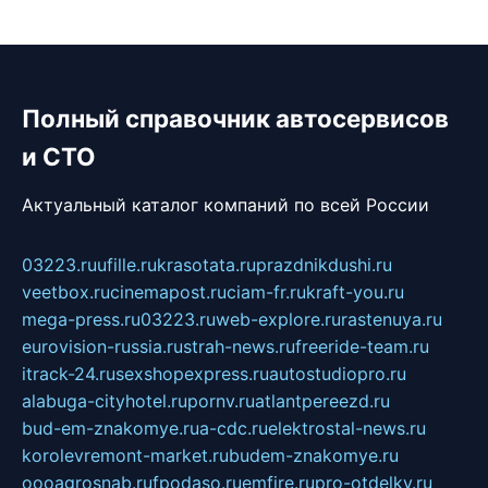
Полный справочник автосервисов
и СТО
Актуальный каталог компаний по всей России
03223.ru
ufille.ru
krasotata.ru
prazdnikdushi.ru
veetbox.ru
cinemapost.ru
ciam-fr.ru
kraft-you.ru
mega-press.ru
03223.ru
web-explore.ru
rastenuya.ru
eurovision-russia.ru
strah-news.ru
freeride-team.ru
itrack-24.ru
sexshopexpress.ru
autostudiopro.ru
alabuga-cityhotel.ru
pornv.ru
atlantpereezd.ru
bud-em-znakomye.ru
a-cdc.ru
elektrostal-news.ru
korolevremont-market.ru
budem-znakomye.ru
oooagrosnab.ru
fpodaso.ru
emfire.ru
pro-otdelky.ru