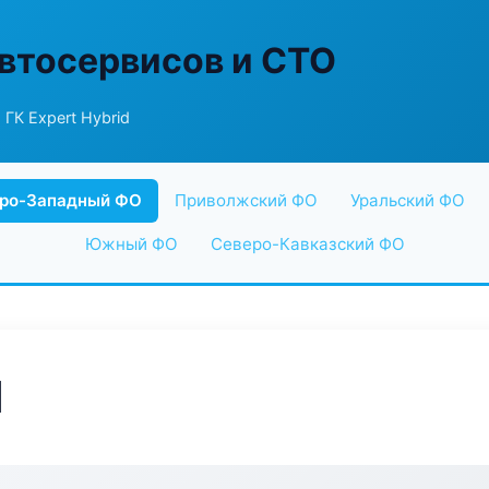
втосервисов и СТО
 ГК Expert Hybrid
ро-Западный ФО
Приволжский ФО
Уральский ФО
Южный ФО
Северо-Кавказский ФО
d