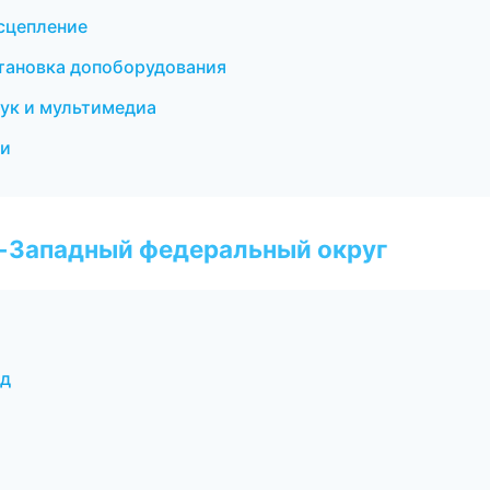
 сцепление
тановка допоборудования
вук и мультимедиа
ки
о-Западный федеральный округ
од