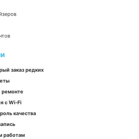
йзеров
нтов
ми
рый заказ редких
меты
и ремонте
 с Wi‑Fi
роль качества
запись
м работам