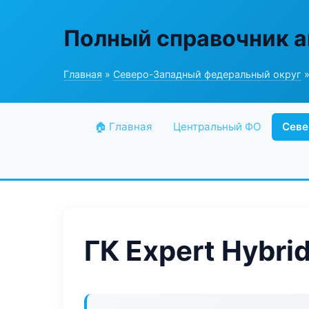
Полный справочник а
Главная
»
Северо-Западный федеральный округ
»
🏠 Главная
Центральный ФО
Севе
ГК Expert Hybri