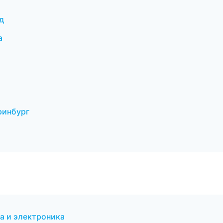
д
а
ринбург
а и электроника