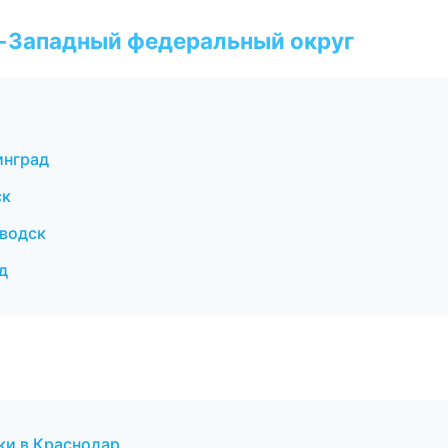
о-Западный федеральный округ
инград
ск
аводск
д
ки в Краснодар