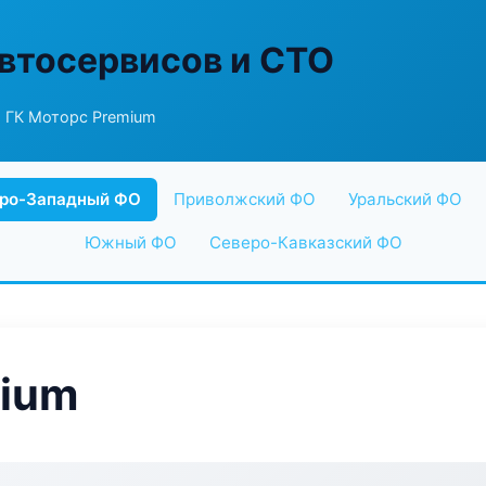
втосервисов и СТО
 ГК Моторс Premium
ро-Западный ФО
Приволжский ФО
Уральский ФО
Южный ФО
Северо-Кавказский ФО
mium