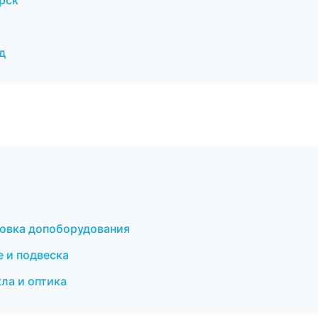
рск
д
новка допоборудования
 и подвеска
ла и оптика