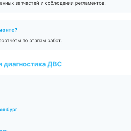
анных запчастей и соблюдении регламентов.
монте?
еоотчёты по этапам работ.
и диагностика ДВС
ринбург
и