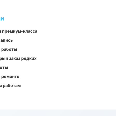
ми
м премиум-класса
запись
е работы
рый заказ редких
меты
и ремонте
м работам