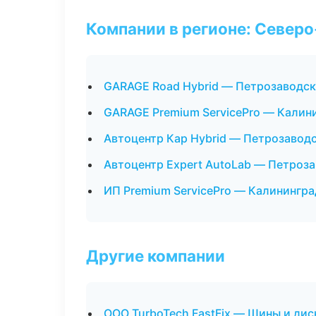
Компании в регионе: Север
GARAGE Road Hybrid — Петрозаводск
GARAGE Premium ServicePro — Калин
Автоцентр Кар Hybrid — Петрозавод
Автоцентр Expert AutoLab — Петроз
ИП Premium ServicePro — Калинингра
Другие компании
ООО TurboTech FastFix — Шины и дис