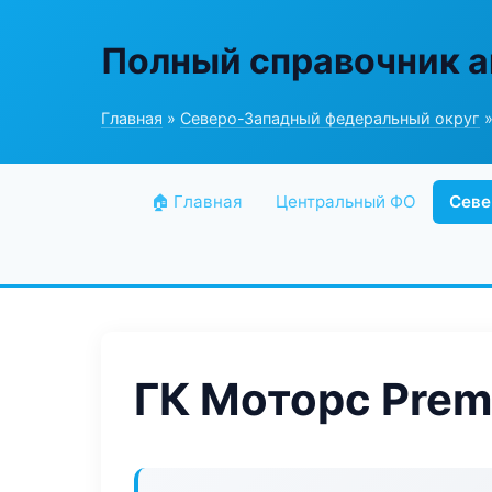
Полный справочник а
Главная
»
Северо-Западный федеральный округ
»
🏠 Главная
Центральный ФО
Севе
ГК Моторс Pre