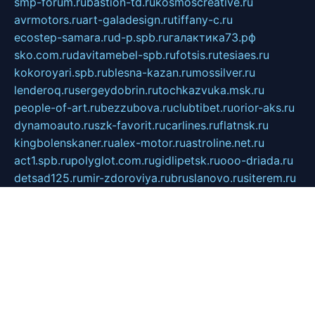
smp-forum.ru
bastion-td.ru
kosmoscreative.ru
avrmotors.ru
art-galadesign.ru
tiffany-c.ru
ecostep-samara.ru
d-p.spb.ru
галактика73.рф
sko.com.ru
davitamebel-spb.ru
fotsis.ru
tesiaes.ru
kokoroyari.spb.ru
blesna-kazan.ru
mossilver.ru
lenderoq.ru
sergeydobrin.ru
tochkazvuka.msk.ru
people-of-art.ru
bezzubova.ru
clubtibet.ru
orior-aks.ru
dynamoauto.ru
szk-favorit.ru
carlines.ru
flatnsk.ru
kingbolenskaner.ru
alex-motor.ru
astroline.net.ru
act1.spb.ru
polyglot.com.ru
gidlipetsk.ru
ooo-driada.ru
detsad125.ru
mir-zdoroviya.ru
bruslanovo.ru
siterem.ru
council.spb.ru
лодкипатриот.рф
kafekolizey.ru
iclub.net.ru
gazon-easy.ru
sugarepilekb.ru
grinox.ru
pylesostineco.ru
msts-ozarenie.ru
kameryjooan.ru
artemovskij.ru
dopler.spb.ru
aid70.ru
metall-perm.ru
ndm.msk.ru
ratingzooshop.ru
apiaccess.ru
globalautotrade.info
bezverhovskoe.ru
drsschool.ru
ZOOSMART.SPB.RU
dalakony.ru
medikijob.ru