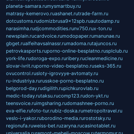
planeta-samara.ru
mysmartbuy.ru
matrasy-kemerovo.ru
ashanet.ru
trade-farm.ru
dotcustoms.ru
domizbrusa9x12spb.ru
autodamp.ru
narasimha.ru
djcommodities.ru
nv750.ru
x-ton.ru
newsplain.ru
cardvoice.ru
modopaper.ru
manunae.ru
gbget.ru
alfeihavsalnassr.ru
madoma.ru
tajuncos.ru
petrovkasports.ru
porno-online-besplatno.ru
splclub.ru
york-life.ru
doroga-expo.ru
ribery.ru
cleanmedicine.ru
slovar-ivrit.ru
porno-video-besplatno.ru
seks-365.ru
ovucontrol.ru
sloty-igrovyye-avtomaty.ru
ru-industriya.ru
russkoe-porno-besplatno.ru
belgorod-day.ru
digilith.ru
pichkurovlab.ru
medic-today.ru
taksu.ru
comp123.ru
don-ykt.ru
teensvoice.ru
imgsharing.ru
domashnee-porno.ru
eva-elfie.ru
foto-tur.ru
biz-doska.ru
metropoltravel.ru
veslo-i-yakor.ru
borodino-media.ru
rostotsky.ru
regionufa.ru
weiss-bet.ru
zaryna.ru
casinotablet.ru
universalia.ru
remont-mebeli-moscow.ru
termomur.ru