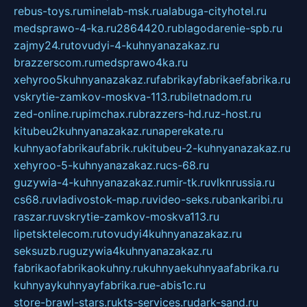
rebus-toys.ru
minelab-msk.ru
alabuga-cityhotel.ru
medsprawo-4-ka.ru
2864420.ru
blagodarenie-spb.ru
zajmy24.ru
tovudyi-4-kuhnyanazakaz.ru
brazzerscom.ru
medsprawo4ka.ru
xehyroo5kuhnyanazakaz.ru
fabrikayfabrikaefabrika.ru
vskrytie-zamkov-moskva-113.ru
biletnadom.ru
zed-online.ru
pimchax.ru
brazzers-hd.ru
z-host.ru
kitubeu2kuhnyanazakaz.ru
naperekate.ru
kuhnyaofabrikaufabrik.ru
kitubeu-2-kuhnyanazakaz.ru
xehyroo-5-kuhnyanazakaz.ru
cs-68.ru
guzywia-4-kuhnyanazakaz.ru
mir-tk.ru
vlknrussia.ru
cs68.ru
vladivostok-map.ru
video-seks.ru
bankaribi.ru
raszar.ru
vskrytie-zamkov-moskva113.ru
lipetsktelecom.ru
tovudyi4kuhnyanazakaz.ru
seksuzb.ru
guzywia4kuhnyanazakaz.ru
fabrikaofabrikaokuhny.ru
kuhnyaekuhnyaafabrika.ru
kuhnyaykuhnyayfabrika.ru
e-abis1c.ru
store-brawl-stars.ru
kts-services.ru
dark-sand.ru