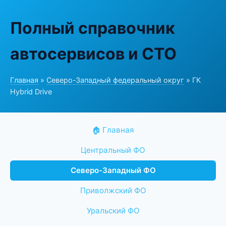
Полный справочник
автосервисов и СТО
Главная
»
Северо-Западный федеральный округ
» ГК
Hybrid Drive
🏠 Главная
Центральный ФО
Северо-Западный ФО
Приволжский ФО
Уральский ФО