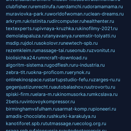
clubfisher.ru
remstirufa.ru
erdamchi.ru
doramamama.ru
muraviovka-park.ru
worldofwoman.ru
clean-dreams.ru
arkrym.ru
kristinita.ru
dircomputer.ru
healthenter.ru
textexperts.ru
pivnaya-kruzhka.ru
kinofilmy-2021.ru
demolalapaluza.ru
tanyavanya.ru
remstir-tolyatti.ru
msdip.ru
jdol.ru
sokolovr.ru
newtech-spb.ru
rezemkleim.ru
massage-tai.ru
seonub.ru
zvonitut.ru
biolisichka24.ru
mncraft-download.ru
algoritm-sistema.ru
godflesh.ru
ru-industria.ru
zebra-tlt.ru
okna-proficom.ru
erynok.ru
onlinekinospace.ru
startupstudio-fefu.ru
zarges-ru.ru
gegenjustizunrecht.ru
autobalashov.ru
utrovortu.ru
spiski-firm.ru
elara-m.ru
kinomusorka.ru
mkcslava.ru
2bets.ru
vintovoykompressor.ru
birminghamvsfulham.ru
sarmat-komp.ru
pioneeri.ru
amadis-chocolate.ru
shkurki-karakulya.ru
kanotiforet.spb.ru
tutmassage.ru
ecolog.org.ru
praga.spb.ru
falcorussia.ru
autodoctorservis.ru