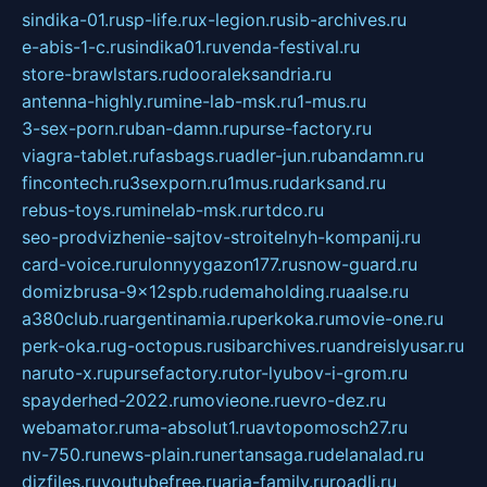
sindika-01.ru
sp-life.ru
x-legion.ru
sib-archives.ru
e-abis-1-c.ru
sindika01.ru
venda-festival.ru
store-brawlstars.ru
dooraleksandria.ru
antenna-highly.ru
mine-lab-msk.ru
1-mus.ru
3-sex-porn.ru
ban-damn.ru
purse-factory.ru
viagra-tablet.ru
fasbags.ru
adler-jun.ru
bandamn.ru
fincontech.ru
3sexporn.ru
1mus.ru
darksand.ru
rebus-toys.ru
minelab-msk.ru
rtdco.ru
seo-prodvizhenie-sajtov-stroitelnyh-kompanij.ru
card-voice.ru
rulonnyygazon177.ru
snow-guard.ru
domizbrusa-9x12spb.ru
demaholding.ru
aalse.ru
a380club.ru
argentinamia.ru
perkoka.ru
movie-one.ru
perk-oka.ru
g-octopus.ru
sibarchives.ru
andreislyusar.ru
naruto-x.ru
pursefactory.ru
tor-lyubov-i-grom.ru
spayderhed-2022.ru
movieone.ru
evro-dez.ru
webamator.ru
ma-absolut1.ru
avtopomosch27.ru
nv-750.ru
news-plain.ru
nertansaga.ru
delanalad.ru
dizfiles.ru
youtubefree.ru
aria-family.ru
roadli.ru