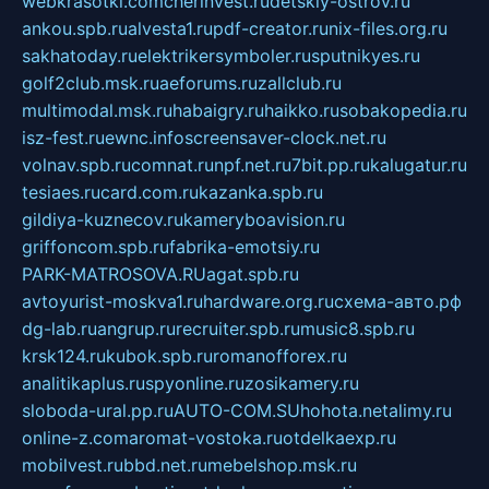
webkrasotki.com
cherinvest.ru
detskiy-ostrov.ru
ankou.spb.ru
alvesta1.ru
pdf-creator.ru
nix-files.org.ru
sakhatoday.ru
elektrikersymboler.ru
sputnikyes.ru
golf2club.msk.ru
aeforums.ru
zallclub.ru
multimodal.msk.ru
habaigry.ru
haikko.ru
sobakopedia.ru
isz-fest.ru
ewnc.info
screensaver-clock.net.ru
volnav.spb.ru
comnat.ru
npf.net.ru
7bit.pp.ru
kalugatur.ru
tesiaes.ru
card.com.ru
kazanka.spb.ru
gildiya-kuznecov.ru
kameryboavision.ru
griffoncom.spb.ru
fabrika-emotsiy.ru
PARK-MATROSOVA.RU
agat.spb.ru
avtoyurist-moskva1.ru
hardware.org.ru
схема-авто.рф
dg-lab.ru
angrup.ru
recruiter.spb.ru
music8.spb.ru
krsk124.ru
kubok.spb.ru
romanofforex.ru
analitikaplus.ru
spyonline.ru
zosikamery.ru
sloboda-ural.pp.ru
AUTO-COM.SU
hohota.net
alimy.ru
online-z.com
aromat-vostoka.ru
otdelkaexp.ru
mobilvest.ru
bbd.net.ru
mebelshop.msk.ru