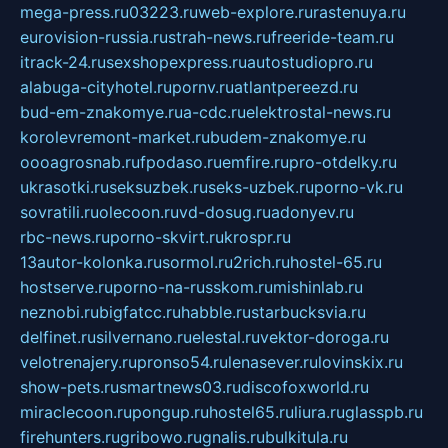
mega-press.ru
03223.ru
web-explore.ru
rastenuya.ru
eurovision-russia.ru
strah-news.ru
freeride-team.ru
itrack-24.ru
sexshopexpress.ru
autostudiopro.ru
alabuga-cityhotel.ru
pornv.ru
atlantpereezd.ru
bud-em-znakomye.ru
a-cdc.ru
elektrostal-news.ru
korolevremont-market.ru
budem-znakomye.ru
oooagrosnab.ru
fpodaso.ru
emfire.ru
pro-otdelky.ru
ukrasotki.ru
seksuzbek.ru
seks-uzbek.ru
porno-vk.ru
sovratili.ru
olecoon.ru
vd-dosug.ru
adonyev.ru
rbc-news.ru
porno-skvirt.ru
krospr.ru
13autor-kolonka.ru
sormol.ru
2rich.ru
hostel-65.ru
hostserve.ru
porno-na-russkom.ru
mishinlab.ru
neznobi.ru
bigfatcc.ru
habble.ru
starbucksvia.ru
delfinet.ru
silvernano.ru
elestal.ru
vektor-doroga.ru
velotrenajery.ru
pronso54.ru
lenasever.ru
lovinskix.ru
show-pets.ru
smartnews03.ru
discofoxworld.ru
miraclecoon.ru
pongup.ru
hostel65.ru
liura.ru
glasspb.ru
firehunters.ru
gribowo.ru
gnalis.ru
bulkitula.ru