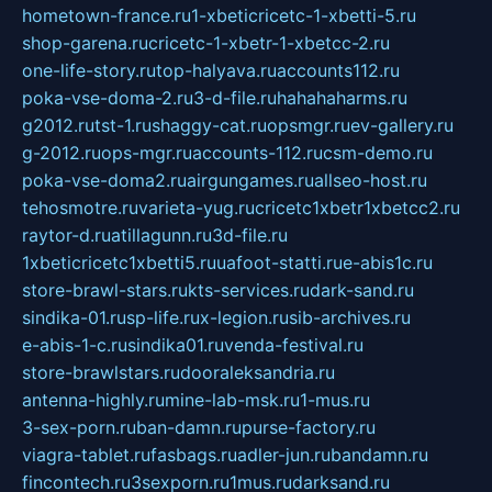
hometown-france.ru
1-xbeticricetc-1-xbetti-5.ru
shop-garena.ru
cricetc-1-xbetr-1-xbetcc-2.ru
one-life-story.ru
top-halyava.ru
accounts112.ru
poka-vse-doma-2.ru
3-d-file.ru
hahahaharms.ru
g2012.ru
tst-1.ru
shaggy-cat.ru
opsmgr.ru
ev-gallery.ru
g-2012.ru
ops-mgr.ru
accounts-112.ru
csm-demo.ru
poka-vse-doma2.ru
airgungames.ru
allseo-host.ru
tehosmotre.ru
varieta-yug.ru
cricetc1xbetr1xbetcc2.ru
raytor-d.ru
atillagunn.ru
3d-file.ru
1xbeticricetc1xbetti5.ru
uafoot-statti.ru
e-abis1c.ru
store-brawl-stars.ru
kts-services.ru
dark-sand.ru
sindika-01.ru
sp-life.ru
x-legion.ru
sib-archives.ru
e-abis-1-c.ru
sindika01.ru
venda-festival.ru
store-brawlstars.ru
dooraleksandria.ru
antenna-highly.ru
mine-lab-msk.ru
1-mus.ru
3-sex-porn.ru
ban-damn.ru
purse-factory.ru
viagra-tablet.ru
fasbags.ru
adler-jun.ru
bandamn.ru
fincontech.ru
3sexporn.ru
1mus.ru
darksand.ru