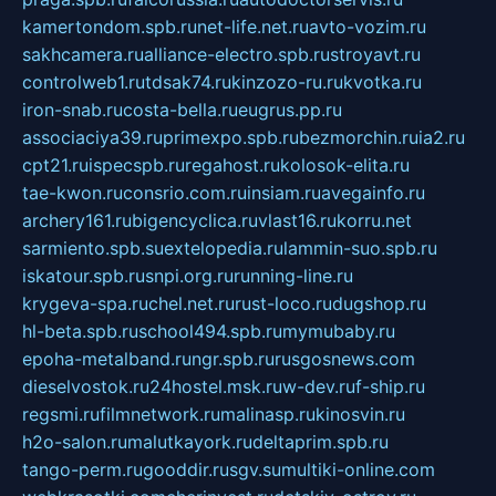
kamertondom.spb.ru
net-life.net.ru
avto-vozim.ru
sakhcamera.ru
alliance-electro.spb.ru
stroyavt.ru
controlweb1.ru
tdsak74.ru
kinzozo-ru.ru
kvotka.ru
iron-snab.ru
costa-bella.ru
eugrus.pp.ru
associaciya39.ru
primexpo.spb.ru
bezmorchin.ru
ia2.ru
cpt21.ru
ispecspb.ru
regahost.ru
kolosok-elita.ru
tae-kwon.ru
consrio.com.ru
insiam.ru
avegainfo.ru
archery161.ru
bigencyclica.ru
vlast16.ru
korru.net
sarmiento.spb.su
extelopedia.ru
lammin-suo.spb.ru
iskatour.spb.ru
snpi.org.ru
running-line.ru
krygeva-spa.ru
chel.net.ru
rust-loco.ru
dugshop.ru
hl-beta.spb.ru
school494.spb.ru
mymubaby.ru
epoha-metalband.ru
ngr.spb.ru
rusgosnews.com
dieselvostok.ru
24hostel.msk.ru
w-dev.ru
f-ship.ru
regsmi.ru
filmnetwork.ru
malinasp.ru
kinosvin.ru
h2o-salon.ru
malutkayork.ru
deltaprim.spb.ru
tango-perm.ru
gooddir.ru
sgv.su
multiki-online.com