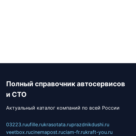
Полный справочник автосервисов
и СТО
Актуальный каталог компаний по всей России
03223.ru
ufille.ru
krasotata.ru
prazdnikdushi.ru
veetbox.ru
cinemapost.ru
ciam-fr.ru
kraft-you.ru