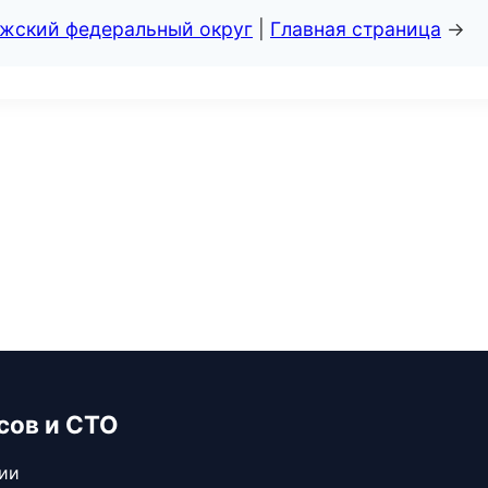
лжский федеральный округ
|
Главная страница
→
сов и СТО
сии