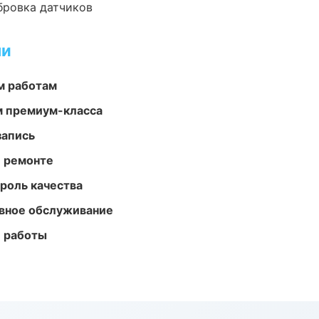
ибровка датчиков
ми
м работам
м премиум-класса
запись
и ремонте
роль качества
вное обслуживание
е работы