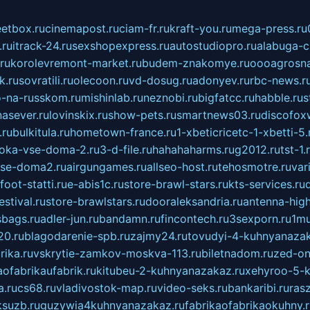
eetbox.ru
cinemapost.ru
ciam-fr.ru
kraft-you.ru
mega-press.ru
.ru
itrack-24.ru
sexshopexpress.ru
autostudiopro.ru
alabuga-ci
ru
korolevremont-market.ru
budem-znakomye.ru
oooagrosna
k.ru
sovratili.ru
olecoon.ru
vd-dosug.ru
adonyev.ru
rbc-news.r
-na-russkom.ru
mishinlab.ru
neznobi.ru
bigfatcc.ru
habble.ru
s
nasever.ru
lovinskix.ru
show-pets.ru
smartnews03.ru
discofox
.ru
bulkitula.ru
hometown-france.ru
1-xbeticricetc-1-xbetti-5.
oka-vse-doma-2.ru
3-d-file.ru
hahahaharms.ru
g2012.ru
tst-1.
se-doma2.ru
airgungames.ru
allseo-host.ru
tehosmotre.ru
var
foot-statti.ru
e-abis1c.ru
store-brawl-stars.ru
kts-services.ru
stival.ru
store-brawlstars.ru
dooraleksandria.ru
antenna-high
sbags.ru
adler-jun.ru
bandamn.ru
fincontech.ru
3sexporn.ru
1mu
0.ru
blagodarenie-spb.ru
zajmy24.ru
tovudyi-4-kuhnyanazak
rika.ru
vskrytie-zamkov-moskva-113.ru
biletnadom.ru
zed-on
ofabrikaufabrik.ru
kitubeu-2-kuhnyanazakaz.ru
xehyroo-5-k
a.ru
cs68.ru
vladivostok-map.ru
video-seks.ru
bankaribi.ru
rasz
ksuzb.ru
guzywia4kuhnyanazakaz.ru
fabrikaofabrikaokuhny.