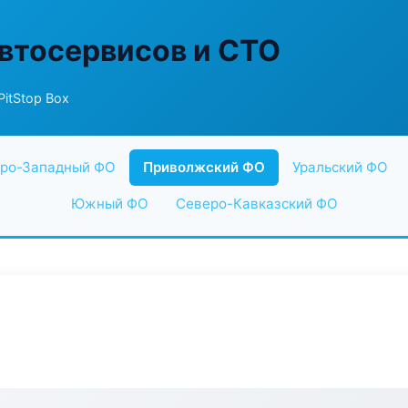
втосервисов и СТО
PitStop Box
ро-Западный ФО
Приволжский ФО
Уральский ФО
Южный ФО
Северо-Кавказский ФО