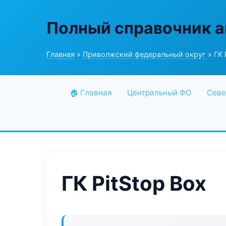
Полный справочник а
Главная
»
Приволжский федеральный округ
» ГК 
🏠 Главная
Центральный ФО
Севе
ГК PitStop Box