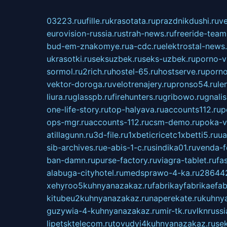
03223.ru
ufille.ru
krasotata.ru
prazdnikdushi.ru
v
eurovision-russia.ru
strah-news.ru
freeride-team
bud-em-znakomye.ru
a-cdc.ru
elektrostal-news.
ukrasotki.ru
seksuzbek.ru
seks-uzbek.ru
porno-v
sormol.ru
2rich.ru
hostel-65.ru
hostserve.ru
porno
vektor-doroga.ru
velotrenajery.ru
pronso54.ru
le
liura.ru
glasspb.ru
firehunters.ru
gribowo.ru
gnalis
one-life-story.ru
top-halyava.ru
accounts112.ru
p
ops-mgr.ru
accounts-112.ru
csm-demo.ru
poka-v
atillagunn.ru
3d-file.ru
1xbeticricetc1xbetti5.ru
ua
sib-archives.ru
e-abis-1-c.ru
sindika01.ru
venda-fe
ban-damn.ru
purse-factory.ru
viagra-tablet.ru
fa
alabuga-cityhotel.ru
medsprawo-4-ka.ru
286442
xehyroo5kuhnyanazakaz.ru
fabrikayfabrikaefab
kitubeu2kuhnyanazakaz.ru
naperekate.ru
kuhnya
guzywia-4-kuhnyanazakaz.ru
mir-tk.ru
vlknrussi
lipetsktelecom.ru
tovudyi4kuhnyanazakaz.ru
se