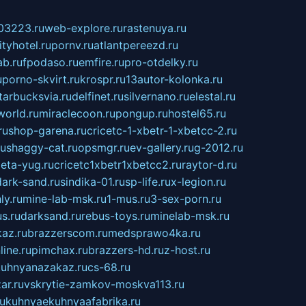
03223.ru
web-explore.ru
rastenuya.ru
tyhotel.ru
pornv.ru
atlantpereezd.ru
b.ru
fpodaso.ru
emfire.ru
pro-otdelky.ru
u
porno-skvirt.ru
krospr.ru
13autor-kolonka.ru
tarbucksvia.ru
delfinet.ru
silvernano.ru
elestal.ru
world.ru
miraclecoon.ru
pongup.ru
hostel65.ru
ru
shop-garena.ru
cricetc-1-xbetr-1-xbetcc-2.ru
ru
shaggy-cat.ru
opsmgr.ru
ev-gallery.ru
g-2012.ru
ieta-yug.ru
cricetc1xbetr1xbetcc2.ru
raytor-d.ru
dark-sand.ru
sindika-01.ru
sp-life.ru
x-legion.ru
ly.ru
mine-lab-msk.ru
1-mus.ru
3-sex-porn.ru
s.ru
darksand.ru
rebus-toys.ru
minelab-msk.ru
az.ru
brazzerscom.ru
medsprawo4ka.ru
line.ru
pimchax.ru
brazzers-hd.ru
z-host.ru
uhnyanazakaz.ru
cs-68.ru
ar.ru
vskrytie-zamkov-moskva113.ru
ru
kuhnyaekuhnyaafabrika.ru