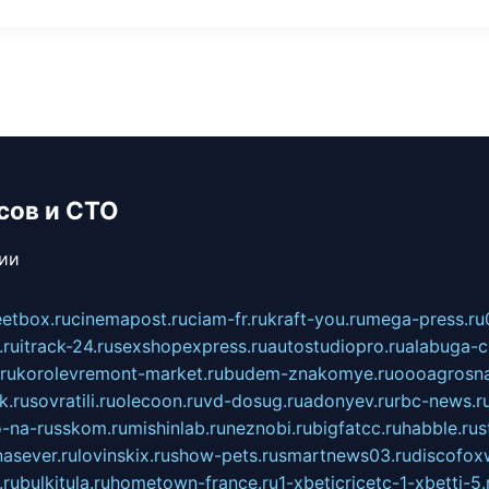
сов и СТО
сии
eetbox.ru
cinemapost.ru
ciam-fr.ru
kraft-you.ru
mega-press.ru
.ru
itrack-24.ru
sexshopexpress.ru
autostudiopro.ru
alabuga-ci
ru
korolevremont-market.ru
budem-znakomye.ru
oooagrosna
k.ru
sovratili.ru
olecoon.ru
vd-dosug.ru
adonyev.ru
rbc-news.r
-na-russkom.ru
mishinlab.ru
neznobi.ru
bigfatcc.ru
habble.ru
s
nasever.ru
lovinskix.ru
show-pets.ru
smartnews03.ru
discofox
.ru
bulkitula.ru
hometown-france.ru
1-xbeticricetc-1-xbetti-5.