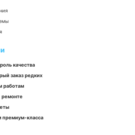
ния
темы
я
ми
роль качества
рый заказ редких
м работам
и ремонте
меты
м премиум-класса