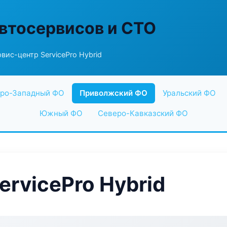
втосервисов и СТО
вис-центр ServicePro Hybrid
ро-Западный ФО
Приволжский ФО
Уральский ФО
Южный ФО
Северо-Кавказский ФО
rvicePro Hybrid