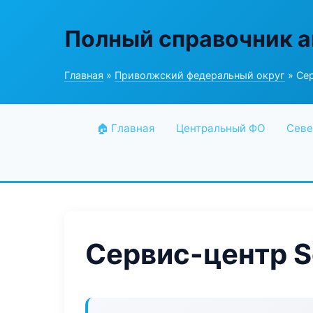
Полный справочник а
Главная
»
Приволжский федеральный округ
» Сер
🏠 Главная
Центральный ФО
Севе
Сервис-центр Se