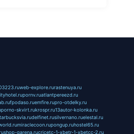
03223.ru
web-explore.ru
rastenuya.ru
tyhotel.ru
pornv.ru
atlantpereezd.ru
b.ru
fpodaso.ru
emfire.ru
pro-otdelky.ru
u
porno-skvirt.ru
krospr.ru
13autor-kolonka.ru
tarbucksvia.ru
delfinet.ru
silvernano.ru
elestal.ru
world.ru
miraclecoon.ru
pongup.ru
hostel65.ru
ru
shop-garena.ru
cricetc-1-xbetr-1-xbetcc-2.ru