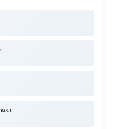
я.
вали.