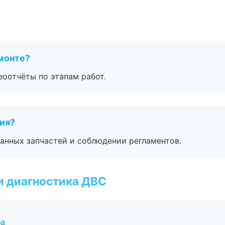
монте?
еоотчёты по этапам работ.
тия?
анных запчастей и соблюдении регламентов.
и диагностика ДВС
фа