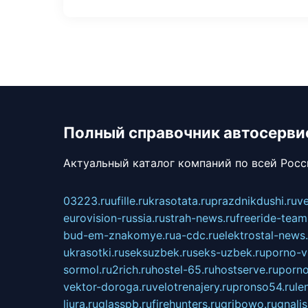
Полный справочник автосерви
Актуальный каталог компаний по всей Рос
03223.ru
ufille.ru
krasotata.ru
prazdnikdushi.ru
v
eurovision-russia.ru
strah-news.ru
freeride-team
bud-em-znakomye.ru
a-cdc.ru
elektrostal-news.
ukrasotki.ru
seksuzbek.ru
seks-uzbek.ru
porno-v
sormol.ru
2rich.ru
hostel-65.ru
hostserve.ru
porno
vektor-doroga.ru
velotrenajery.ru
pronso54.ru
le
liura.ru
glasspb.ru
firehunters.ru
gribowo.ru
gnalis