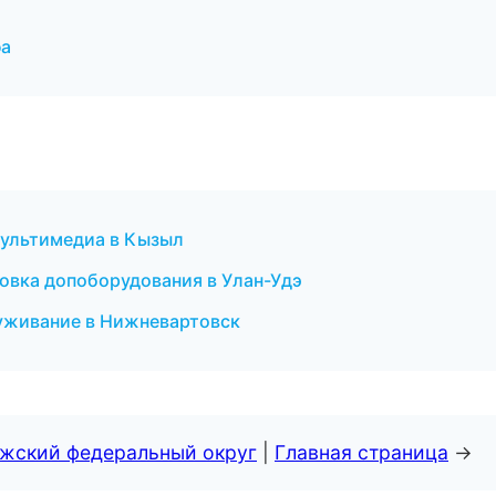
фа
 мультимедиа в Кызыл
овка допоборудования в Улан-Удэ
луживание в Нижневартовск
лжский федеральный округ
|
Главная страница
→