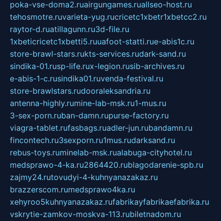
poka-vse-doma2.ru
airgungames.ru
allseo-host.ru
tehosmotre.ru
varieta-yug.ru
cricetc1xbetr1xbetcc2.ru
raytor-d.ru
atillagunn.ru
3d-file.ru
1xbeticricetc1xbetti5.ru
uafoot-statti.ru
e-abis1c.ru
store-brawl-stars.ru
kts-services.ru
dark-sand.ru
sindika-01.ru
sp-life.ru
x-legion.ru
sib-archives.ru
e-abis-1-c.ru
sindika01.ru
venda-festival.ru
store-brawlstars.ru
dooraleksandria.ru
antenna-highly.ru
mine-lab-msk.ru
1-mus.ru
3-sex-porn.ru
ban-damn.ru
purse-factory.ru
viagra-tablet.ru
fasbags.ru
adler-jun.ru
bandamn.ru
fincontech.ru
3sexporn.ru
1mus.ru
darksand.ru
rebus-toys.ru
minelab-msk.ru
alabuga-cityhotel.ru
medsprawo-4-ka.ru
2864420.ru
blagodarenie-spb.ru
zajmy24.ru
tovudyi-4-kuhnyanazakaz.ru
brazzerscom.ru
medsprawo4ka.ru
xehyroo5kuhnyanazakaz.ru
fabrikayfabrikaefabrika.ru
vskrytie-zamkov-moskva-113.ru
biletnadom.ru