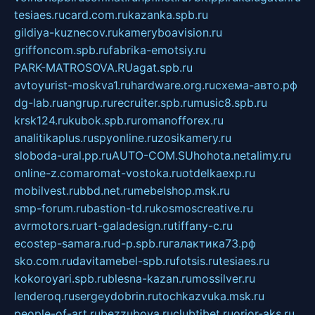
tesiaes.ru
card.com.ru
kazanka.spb.ru
gildiya-kuznecov.ru
kameryboavision.ru
griffoncom.spb.ru
fabrika-emotsiy.ru
PARK-MATROSOVA.RU
agat.spb.ru
avtoyurist-moskva1.ru
hardware.org.ru
схема-авто.рф
dg-lab.ru
angrup.ru
recruiter.spb.ru
music8.spb.ru
krsk124.ru
kubok.spb.ru
romanofforex.ru
analitikaplus.ru
spyonline.ru
zosikamery.ru
sloboda-ural.pp.ru
AUTO-COM.SU
hohota.net
alimy.ru
online-z.com
aromat-vostoka.ru
otdelkaexp.ru
mobilvest.ru
bbd.net.ru
mebelshop.msk.ru
smp-forum.ru
bastion-td.ru
kosmoscreative.ru
avrmotors.ru
art-galadesign.ru
tiffany-c.ru
ecostep-samara.ru
d-p.spb.ru
галактика73.рф
sko.com.ru
davitamebel-spb.ru
fotsis.ru
tesiaes.ru
kokoroyari.spb.ru
blesna-kazan.ru
mossilver.ru
lenderoq.ru
sergeydobrin.ru
tochkazvuka.msk.ru
people-of-art.ru
bezzubova.ru
clubtibet.ru
orior-aks.ru