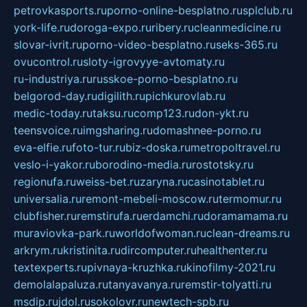
petrovkasports.ru
porno-online-besplatno.ru
splclub.ru
york-life.ru
doroga-expo.ru
ribery.ru
cleanmedicine.ru
slovar-ivrit.ru
porno-video-besplatno.ru
seks-365.ru
ovucontrol.ru
sloty-igrovyye-avtomaty.ru
ru-industriya.ru
russkoe-porno-besplatno.ru
belgorod-day.ru
digilith.ru
pichkurovlab.ru
medic-today.ru
taksu.ru
comp123.ru
don-ykt.ru
teensvoice.ru
imgsharing.ru
domashnee-porno.ru
eva-elfie.ru
foto-tur.ru
biz-doska.ru
metropoltravel.ru
veslo-i-yakor.ru
borodino-media.ru
rostotsky.ru
regionufa.ru
weiss-bet.ru
zaryna.ru
casinotablet.ru
universalia.ru
remont-mebeli-moscow.ru
termomur.ru
clubfisher.ru
remstirufa.ru
erdamchi.ru
doramamama.ru
muraviovka-park.ru
worldofwoman.ru
clean-dreams.ru
arkrym.ru
kristinita.ru
dircomputer.ru
healthenter.ru
textexperts.ru
pivnaya-kruzhka.ru
kinofilmy-2021.ru
demolalapaluza.ru
tanyavanya.ru
remstir-tolyatti.ru
msdip.ru
jdol.ru
sokolovr.ru
newtech-spb.ru