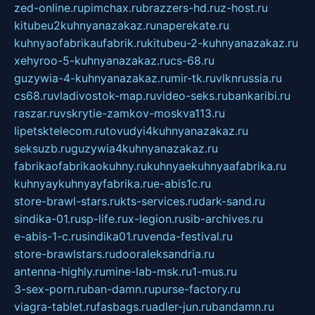
zed-online.ru
pimchax.ru
brazzers-hd.ru
z-host.ru
kitubeu2kuhnyanazakaz.ru
naperekate.ru
kuhnyaofabrikaufabrik.ru
kitubeu-2-kuhnyanazakaz.ru
xehyroo-5-kuhnyanazakaz.ru
cs-68.ru
guzywia-4-kuhnyanazakaz.ru
mir-tk.ru
vlknrussia.ru
cs68.ru
vladivostok-map.ru
video-seks.ru
bankaribi.ru
raszar.ru
vskrytie-zamkov-moskva113.ru
lipetsktelecom.ru
tovudyi4kuhnyanazakaz.ru
seksuzb.ru
guzywia4kuhnyanazakaz.ru
fabrikaofabrikaokuhny.ru
kuhnyaekuhnyaafabrika.ru
kuhnyaykuhnyayfabrika.ru
e-abis1c.ru
store-brawl-stars.ru
kts-services.ru
dark-sand.ru
sindika-01.ru
sp-life.ru
x-legion.ru
sib-archives.ru
e-abis-1-c.ru
sindika01.ru
venda-festival.ru
store-brawlstars.ru
dooraleksandria.ru
antenna-highly.ru
mine-lab-msk.ru
1-mus.ru
3-sex-porn.ru
ban-damn.ru
purse-factory.ru
viagra-tablet.ru
fasbags.ru
adler-jun.ru
bandamn.ru