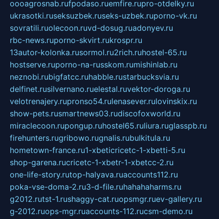
oooagrosnab.ru
fpodaso.ru
emfire.ru
pro-otdelky.ru
ukrasotki.ru
seksuzbek.ru
seks-uzbek.ru
porno-vk.ru
sovratili.ru
olecoon.ru
vd-dosug.ru
adonyev.ru
rbc-news.ru
porno-skvirt.ru
krospr.ru
13autor-kolonka.ru
sormol.ru
2rich.ru
hostel-65.ru
hostserve.ru
porno-na-russkom.ru
mishinlab.ru
neznobi.ru
bigfatcc.ru
habble.ru
starbucksvia.ru
delfinet.ru
silvernano.ru
elestal.ru
vektor-doroga.ru
velotrenajery.ru
pronso54.ru
lenasever.ru
lovinskix.ru
show-pets.ru
smartnews03.ru
discofoxworld.ru
miraclecoon.ru
pongup.ru
hostel65.ru
liura.ru
glasspb.ru
firehunters.ru
gribowo.ru
gnalis.ru
bulkitula.ru
hometown-france.ru
1-xbeticricetc-1-xbetti-5.ru
shop-garena.ru
cricetc-1-xbetr-1-xbetcc-2.ru
one-life-story.ru
top-halyava.ru
accounts112.ru
poka-vse-doma-2.ru
3-d-file.ru
hahahaharms.ru
g2012.ru
tst-1.ru
shaggy-cat.ru
opsmgr.ru
ev-gallery.ru
g-2012.ru
ops-mgr.ru
accounts-112.ru
csm-demo.ru