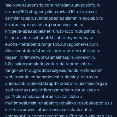
tae-kwon.ru
consrio.com.ru
insiam.ru
avegainfo.ru
archery161.ru
bigencyclica.ru
vlast16.ru
korru.net
sarmiento.spb.su
extelopedia.ru
lammin-suo.spb.ru
iskatour.spb.ru
snpi.org.ru
running-line.ru
krygeva-spa.ru
chel.net.ru
rust-loco.ru
dugshop.ru
hl-beta.spb.ru
school494.spb.ru
mymubaby.ru
epoha-metalband.ru
ngr.spb.ru
rusgosnews.com
dieselvostok.ru
24hostel.msk.ru
w-dev.ru
f-ship.ru
regsmi.ru
filmnetwork.ru
malinasp.ru
kinosvin.ru
h2o-salon.ru
malutkayork.ru
deltaprim.spb.ru
tango-perm.ru
gooddir.ru
sgv.su
multiki-online.com
webkrasotki.com
cherinvest.ru
detskiy-ostrov.ru
ankou.spb.ru
alvesta1.ru
pdf-creator.ru
nix-files.org.ru
sakhatoday.ru
elektrikersymboler.ru
sputnikyes.ru
golf2club.msk.ru
aeforums.ru
zallclub.ru
multimodal.msk.ru
habaigry.ru
haikko.ru
sobakopedia.ru
isz-fest.ru
ewnc.info
screensaver-clock.net.ru
volnav.spb.ru
comnat.ru
npf.net.ru
7bit.pp.ru
kalugatur.ru