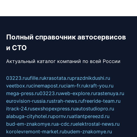
Полный справочник автосервисов
и СТО
Актуальный каталог компаний по всей России
03223.ru
ufille.ru
krasotata.ru
prazdnikdushi.ru
veetbox.ru
cinemapost.ru
ciam-fr.ru
kraft-you.ru
mega-press.ru
03223.ru
web-explore.ru
rastenuya.ru
eurovision-russia.ru
strah-news.ru
freeride-team.ru
itrack-24.ru
sexshopexpress.ru
autostudiopro.ru
alabuga-cityhotel.ru
pornv.ru
atlantpereezd.ru
bud-em-znakomye.ru
a-cdc.ru
elektrostal-news.ru
korolevremont-market.ru
budem-znakomye.ru