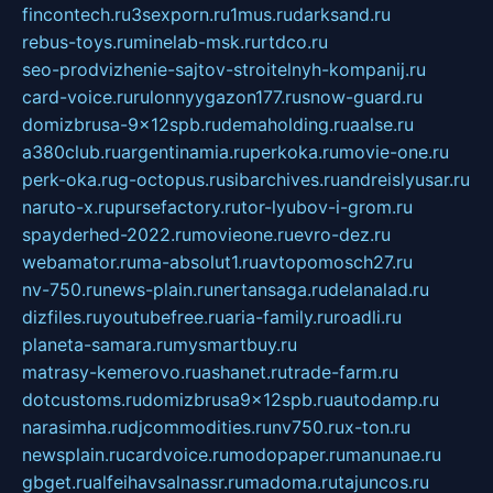
fincontech.ru
3sexporn.ru
1mus.ru
darksand.ru
rebus-toys.ru
minelab-msk.ru
rtdco.ru
seo-prodvizhenie-sajtov-stroitelnyh-kompanij.ru
card-voice.ru
rulonnyygazon177.ru
snow-guard.ru
domizbrusa-9x12spb.ru
demaholding.ru
aalse.ru
a380club.ru
argentinamia.ru
perkoka.ru
movie-one.ru
perk-oka.ru
g-octopus.ru
sibarchives.ru
andreislyusar.ru
naruto-x.ru
pursefactory.ru
tor-lyubov-i-grom.ru
spayderhed-2022.ru
movieone.ru
evro-dez.ru
webamator.ru
ma-absolut1.ru
avtopomosch27.ru
nv-750.ru
news-plain.ru
nertansaga.ru
delanalad.ru
dizfiles.ru
youtubefree.ru
aria-family.ru
roadli.ru
planeta-samara.ru
mysmartbuy.ru
matrasy-kemerovo.ru
ashanet.ru
trade-farm.ru
dotcustoms.ru
domizbrusa9x12spb.ru
autodamp.ru
narasimha.ru
djcommodities.ru
nv750.ru
x-ton.ru
newsplain.ru
cardvoice.ru
modopaper.ru
manunae.ru
gbget.ru
alfeihavsalnassr.ru
madoma.ru
tajuncos.ru