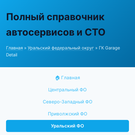
Полный справочник
автосервисов и СТО
Главная
»
Уральский федеральный округ
» ГК Garage
Detail
🏠 Главная
Центральный ФО
Северо-Западный ФО
Приволжский ФО
Уральский ФО