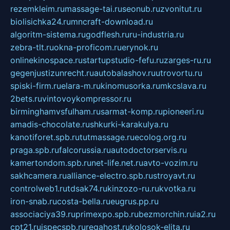
rezemkleim.ru
massage-tai.ru
seonub.ru
zvonitut.ru
biolisichka24.ru
mncraft-download.ru
algoritm-sistema.ru
godflesh.ru
ru-industria.ru
zebra-tlt.ru
okna-proficom.ru
erynok.ru
onlinekinospace.ru
startupstudio-fefu.ru
zarges-ru.ru
gegenjustizunrecht.ru
autobalashov.ru
utrovortu.ru
spiski-firm.ru
elara-m.ru
kinomusorka.ru
mkcslava.ru
2bets.ru
vintovoykompressor.ru
birminghamvsfulham.ru
sarmat-komp.ru
pioneeri.ru
amadis-chocolate.ru
shkurki-karakulya.ru
kanotiforet.spb.ru
tutmassage.ru
ecolog.org.ru
praga.spb.ru
falcorussia.ru
autodoctorservis.ru
kamertondom.spb.ru
net-life.net.ru
avto-vozim.ru
sakhcamera.ru
alliance-electro.spb.ru
stroyavt.ru
controlweb1.ru
tdsak74.ru
kinzozo-ru.ru
kvotka.ru
iron-snab.ru
costa-bella.ru
eugrus.pp.ru
associaciya39.ru
primexpo.spb.ru
bezmorchin.ru
ia2.ru
cpt21.ru
ispecspb.ru
regahost.ru
kolosok-elita.ru