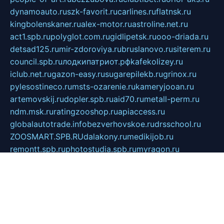
dynamoauto.ru
szk-favorit.ru
carlines.ru
flatnsk.ru
kingbolenskaner.ru
alex-motor.ru
astroline.net.ru
act1.spb.ru
polyglot.com.ru
gidlipetsk.ru
ooo-driada.ru
detsad125.ru
mir-zdoroviya.ru
bruslanovo.ru
siterem.ru
council.spb.ru
лодкипатриот.рф
kafekolizey.ru
iclub.net.ru
gazon-easy.ru
sugarepilekb.ru
grinox.ru
pylesostineco.ru
msts-ozarenie.ru
kameryjooan.ru
artemovskij.ru
dopler.spb.ru
aid70.ru
metall-perm.ru
ndm.msk.ru
ratingzooshop.ru
apiaccess.ru
globalautotrade.info
bezverhovskoe.ru
drsschool.ru
ZOOSMART.SPB.RU
dalakony.ru
medikijob.ru
remontt.spb.ru
photostudia.spb.ru
myragon.ru
terramia.ru
academy62.ru
gardengallereya.ru
rti.com.ru
artem-news.ru
biserinca.ru
krasnodarkurort.com
imshowtv.ru
mebel-v-tule.ru
mobtopik.ru
pcsecurity.net.ru
tool-sib.ru
multimetrunit.ru
sp-tour.ru
fan-cs.ru
santeh-russia.ru
symbian9.net.ru
DSHAIR.RU
tmmotors.spb.ru
xjocuricopii.com
musavtomat.msk.ru