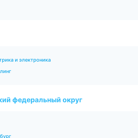
ктрика и электроника
йлинг
ский федеральный округ
бург