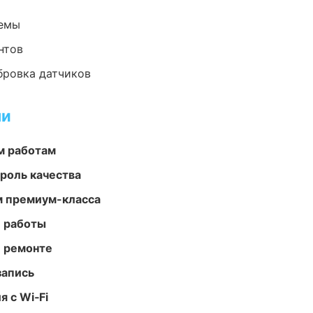
темы
нтов
ибровка датчиков
ми
м работам
роль качества
м премиум-класса
е работы
и ремонте
запись
 с Wi‑Fi