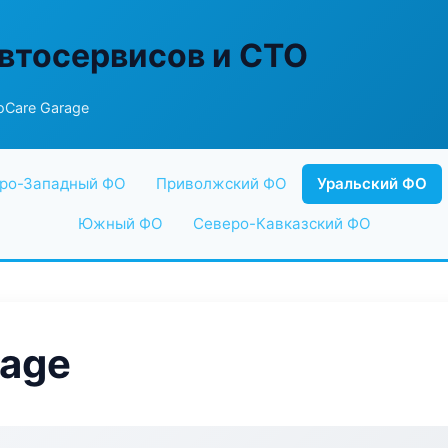
втосервисов и СТО
oCare Garage
ро-Западный ФО
Приволжский ФО
Уральский ФО
Южный ФО
Северо-Кавказский ФО
rage