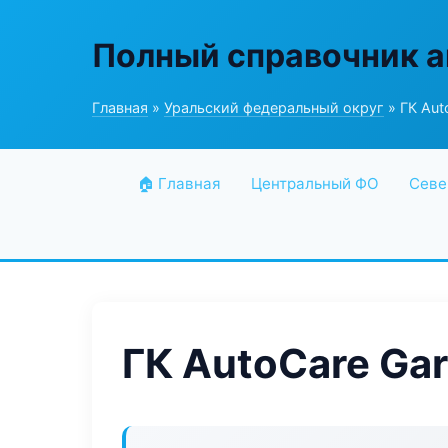
Полный справочник а
Главная
»
Уральский федеральный округ
» ГК Aut
🏠 Главная
Центральный ФО
Севе
ГК AutoCare Ga