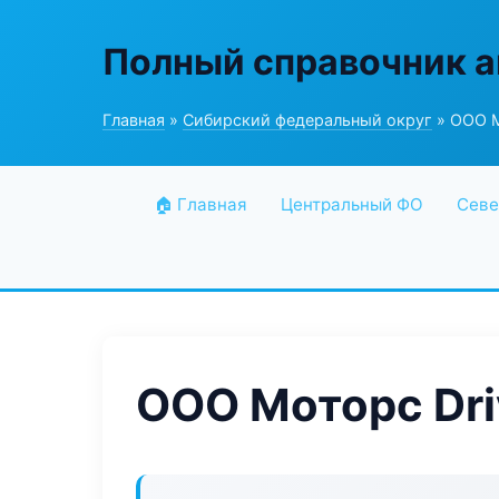
Полный справочник а
Главная
»
Сибирский федеральный округ
» ООО М
🏠 Главная
Центральный ФО
Севе
ООО Моторс Dri