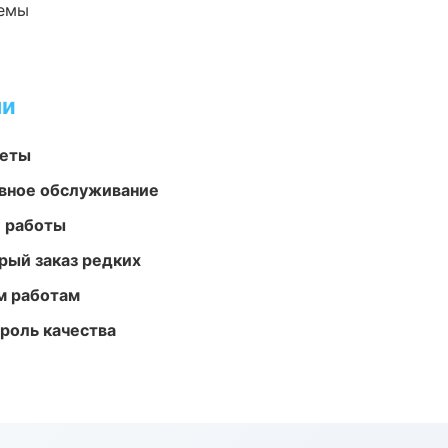
темы
ми
меты
вное обслуживание
е работы
рый заказ редких
м работам
роль качества