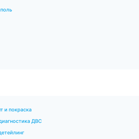
ополь
т и покраска
 диагностика ДВС
 детейлинг