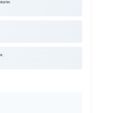
вали.
я.