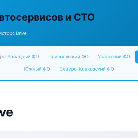
втосервисов и СТО
оторс Drive
ро-Западный ФО
Приволжский ФО
Уральский ФО
Южный ФО
Северо-Кавказский ФО
ve