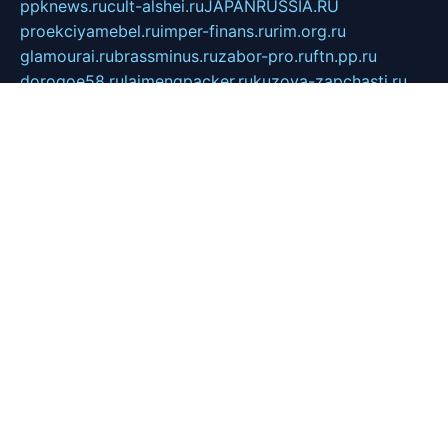
ppknews.ru
cult-alshei.ru
JAPANRUSSIA.RU
proekciyamebel.ru
imper-finans.ru
rim.org.ru
glamourai.ru
brassminus.ru
zabor-pro.ru
ftn.pp.ru
dorogoe58.ru
laimengpacker.ru
kuzova-zapchasti.ru
sageerp.ru
taxodrom.ru
dsrazvitie.ru
hardcity.net.ru
ratinghomegames.ru
topservice25.ru
gubernyan.ru
gtglasslined.ru
ii4.ru
tssport.spb.ru
andorra24.com
blackwallstreet.ru
oboimos.ru
optim-doors.com.ru
ikuch.ru
nycr.org.ru
npa21.ru
vremya-ch.spb.ru
desert000.ru
ivtorgi.ru
ifiori.ru
catalog-statei.ru
dcv.org.ru
spetsmaster174.ru
ipkameryhiseeu.ru
dum26.ru
ruspol.spb.ru
fr-opendp.ru
kam-solnyshko.ru
cheyenne-arapaho.ru
sevzapmetal.spb.ru
ted-lapidus.spb.ru
parasite-eliminator.ru
sigma-complete.ru
modernworld.ru
dama-moda.ru
eholot-group.ru
sk-nvkz.ru
DRONGOLD.RU
democratia2.ru
i-farmer.ru
mass-sport.org
jablonex.spb.ru
bookmess.ru
linkword.ru