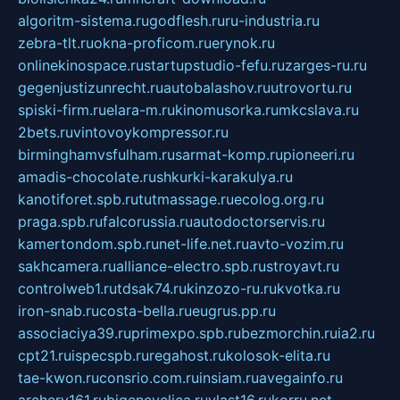
algoritm-sistema.ru
godflesh.ru
ru-industria.ru
zebra-tlt.ru
okna-proficom.ru
erynok.ru
onlinekinospace.ru
startupstudio-fefu.ru
zarges-ru.ru
gegenjustizunrecht.ru
autobalashov.ru
utrovortu.ru
spiski-firm.ru
elara-m.ru
kinomusorka.ru
mkcslava.ru
2bets.ru
vintovoykompressor.ru
birminghamvsfulham.ru
sarmat-komp.ru
pioneeri.ru
amadis-chocolate.ru
shkurki-karakulya.ru
kanotiforet.spb.ru
tutmassage.ru
ecolog.org.ru
praga.spb.ru
falcorussia.ru
autodoctorservis.ru
kamertondom.spb.ru
net-life.net.ru
avto-vozim.ru
sakhcamera.ru
alliance-electro.spb.ru
stroyavt.ru
controlweb1.ru
tdsak74.ru
kinzozo-ru.ru
kvotka.ru
iron-snab.ru
costa-bella.ru
eugrus.pp.ru
associaciya39.ru
primexpo.spb.ru
bezmorchin.ru
ia2.ru
cpt21.ru
ispecspb.ru
regahost.ru
kolosok-elita.ru
tae-kwon.ru
consrio.com.ru
insiam.ru
avegainfo.ru