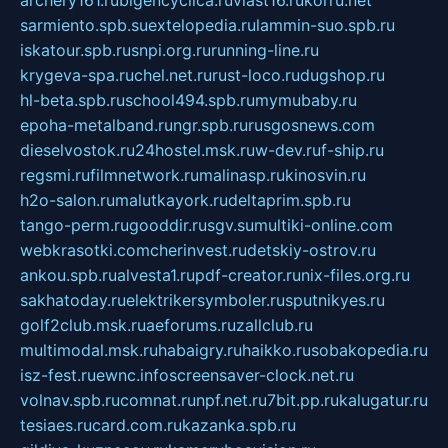
archery161.ru
bigencyclica.ru
vlast16.ru
korru.net
sarmiento.spb.su
extelopedia.ru
lammin-suo.spb.ru
iskatour.spb.ru
snpi.org.ru
running-line.ru
krygeva-spa.ru
chel.net.ru
rust-loco.ru
dugshop.ru
hl-beta.spb.ru
school494.spb.ru
mymubaby.ru
epoha-metalband.ru
ngr.spb.ru
rusgosnews.com
dieselvostok.ru
24hostel.msk.ru
w-dev.ru
f-ship.ru
regsmi.ru
filmnetwork.ru
malinasp.ru
kinosvin.ru
h2o-salon.ru
malutkayork.ru
deltaprim.spb.ru
tango-perm.ru
gooddir.ru
sgv.su
multiki-online.com
webkrasotki.com
cherinvest.ru
detskiy-ostrov.ru
ankou.spb.ru
alvesta1.ru
pdf-creator.ru
nix-files.org.ru
sakhatoday.ru
elektrikersymboler.ru
sputnikyes.ru
golf2club.msk.ru
aeforums.ru
zallclub.ru
multimodal.msk.ru
habaigry.ru
haikko.ru
sobakopedia.ru
isz-fest.ru
ewnc.info
screensaver-clock.net.ru
volnav.spb.ru
comnat.ru
npf.net.ru
7bit.pp.ru
kalugatur.ru
tesiaes.ru
card.com.ru
kazanka.spb.ru