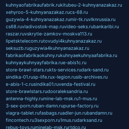
kuhnyaofabrikaufabrik.ru
kitubeu-2-kuhnyanazakaz.ru
xehyroo-5-kuhnyanazakaz.ru
cs-68.ru
guzywia-4-kuhnyanazakaz.ru
mir-tk.ru
vlknrussia.ru
cs68.ru
vladivostok-map.ru
video-seks.ru
bankaribi.ru
raszar.ru
vskrytie-zamkov-moskva113.ru
lipetsktelecom.ru
tovudyi4kuhnyanazakaz.ru
seksuzb.ru
guzywia4kuhnyanazakaz.ru
fabrikaofabrikaokuhny.ru
kuhnyaekuhnyaafabrika.ru
kuhnyaykuhnyayfabrika.ru
e-abis1c.ru
store-brawl-stars.ru
kts-services.ru
dark-sand.ru
sindika-01.ru
sp-life.ru
x-legion.ru
sib-archives.ru
e-abis-1-c.ru
sindika01.ru
venda-festival.ru
store-brawlstars.ru
dooraleksandria.ru
antenna-highly.ru
mine-lab-msk.ru
1-mus.ru
3-sex-porn.ru
ban-damn.ru
purse-factory.ru
viagra-tablet.ru
fasbags.ru
adler-jun.ru
bandamn.ru
fincontech.ru
3sexporn.ru
1mus.ru
darksand.ru
rebus-toys.ru
minelab-msk.ru
rtdco.ru