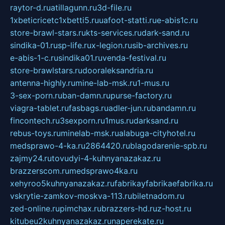
raytor-d.ru
atillagunn.ru
3d-file.ru
1xbeticricetc1xbetti5.ru
uafoot-statti.ru
e-abis1c.ru
store-brawl-stars.ru
kts-services.ru
dark-sand.ru
sindika-01.ru
sp-life.ru
x-legion.ru
sib-archives.ru
e-abis-1-c.ru
sindika01.ru
venda-festival.ru
store-brawlstars.ru
dooraleksandria.ru
antenna-highly.ru
mine-lab-msk.ru
1-mus.ru
3-sex-porn.ru
ban-damn.ru
purse-factory.ru
viagra-tablet.ru
fasbags.ru
adler-jun.ru
bandamn.ru
fincontech.ru
3sexporn.ru
1mus.ru
darksand.ru
rebus-toys.ru
minelab-msk.ru
alabuga-cityhotel.ru
medsprawo-4-ka.ru
2864420.ru
blagodarenie-spb.ru
zajmy24.ru
tovudyi-4-kuhnyanazakaz.ru
brazzerscom.ru
medsprawo4ka.ru
xehyroo5kuhnyanazakaz.ru
fabrikayfabrikaefabrika.ru
vskrytie-zamkov-moskva-113.ru
biletnadom.ru
zed-online.ru
pimchax.ru
brazzers-hd.ru
z-host.ru
kitubeu2kuhnyanazakaz.ru
naperekate.ru