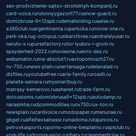
seo-prodvizhenie-sajtov-stroitelnyh-kompanij.ru
card-voice.ru
rulonnyygazon177.ru
snow-guard.ru
domizbrusa-9x12spb.ru
demaholding.ru
aalse.ru
a380club.ru
argentinamia.ru
perkoka.ru
movie-one.ru
perk-oka.ru
g-octopus.ru
sibarchives.ru
andreislyusar.ru
naruto-x.ru
pursefactory.ru
tor-lyubov-i-grom.ru
spayderhed-2022.ru
movieone.ru
evro-dez.ru
webamator.ru
ma-absolut1.ru
avtopomosch27.ru
nv-750.ru
news-plain.ru
nertansaga.ru
delanalad.ru
dizfiles.ru
youtubefree.ru
aria-family.ru
roadli.ru
planeta-samara.ru
mysmartbuy.ru
matrasy-kemerovo.ru
ashanet.ru
trade-farm.ru
dotcustoms.ru
domizbrusa9x12spb.ru
autodamp.ru
narasimha.ru
djcommodities.ru
nv750.ru
x-ton.ru
newsplain.ru
cardvoice.ru
modopaper.ru
manunae.ru
gbget.ru
alfeihavsalnassr.ru
madoma.ru
tajuncos.ru
petrovkasports.ru
porno-online-besplatno.ru
splclub.ru
york-life.ru
doroga-expo.ru
ribery.ru
cleanmedicine.ru