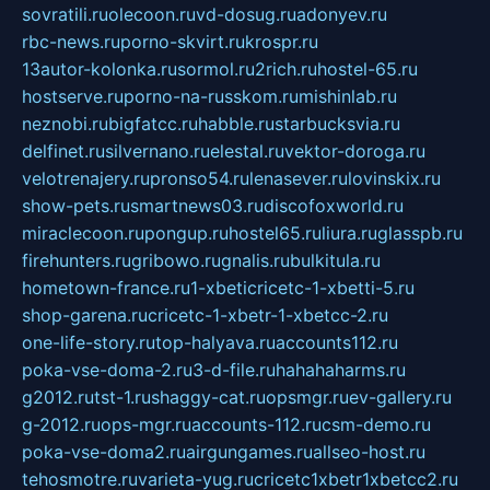
sovratili.ru
olecoon.ru
vd-dosug.ru
adonyev.ru
rbc-news.ru
porno-skvirt.ru
krospr.ru
13autor-kolonka.ru
sormol.ru
2rich.ru
hostel-65.ru
hostserve.ru
porno-na-russkom.ru
mishinlab.ru
neznobi.ru
bigfatcc.ru
habble.ru
starbucksvia.ru
delfinet.ru
silvernano.ru
elestal.ru
vektor-doroga.ru
velotrenajery.ru
pronso54.ru
lenasever.ru
lovinskix.ru
show-pets.ru
smartnews03.ru
discofoxworld.ru
miraclecoon.ru
pongup.ru
hostel65.ru
liura.ru
glasspb.ru
firehunters.ru
gribowo.ru
gnalis.ru
bulkitula.ru
hometown-france.ru
1-xbeticricetc-1-xbetti-5.ru
shop-garena.ru
cricetc-1-xbetr-1-xbetcc-2.ru
one-life-story.ru
top-halyava.ru
accounts112.ru
poka-vse-doma-2.ru
3-d-file.ru
hahahaharms.ru
g2012.ru
tst-1.ru
shaggy-cat.ru
opsmgr.ru
ev-gallery.ru
g-2012.ru
ops-mgr.ru
accounts-112.ru
csm-demo.ru
poka-vse-doma2.ru
airgungames.ru
allseo-host.ru
tehosmotre.ru
varieta-yug.ru
cricetc1xbetr1xbetcc2.ru