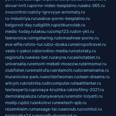
slovar-ivrit.ru
porno-video-besplatno.ru
seks-365.ru
ovucontrol.ru
sloty-igrovyye-avtomaty.ru
ru-industriya.ru
russkoe-porno-besplatno.ru
belgorod-day.ru
digilith.ru
pichkurovlab.ru
medic-today.ru
taksu.ru
comp123.ru
don-ykt.ru
teensvoice.ru
imgsharing.ru
domashnee-porno.ru
eva-elfie.ru
foto-tur.ru
biz-doska.ru
metropoltravel.ru
veslo-i-yakor.ru
borodino-media.ru
rostotsky.ru
regionufa.ru
weiss-bet.ru
zaryna.ru
casinotablet.ru
universalia.ru
remont-mebeli-moscow.ru
termomur.ru
clubfisher.ru
remstirufa.ru
erdamchi.ru
doramamama.ru
muraviovka-park.ru
worldofwoman.ru
clean-dreams.ru
arkrym.ru
kristinita.ru
dircomputer.ru
healthenter.ru
textexperts.ru
pivnaya-kruzhka.ru
kinofilmy-2021.ru
demolalapaluza.ru
tanyavanya.ru
remstir-tolyatti.ru
msdip.ru
jdol.ru
sokolovr.ru
newtech-spb.ru
rezemkleim.ru
massage-tai.ru
seonub.ru
zvonitut.ru
biolisichka24.ru
mncraft-download.ru