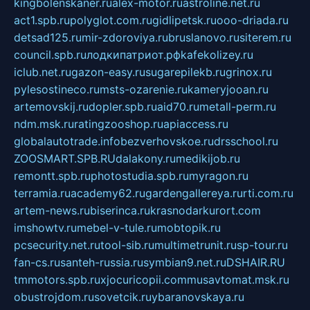
kingbolenskaner.ru
alex-motor.ru
astroline.net.ru
act1.spb.ru
polyglot.com.ru
gidlipetsk.ru
ooo-driada.ru
detsad125.ru
mir-zdoroviya.ru
bruslanovo.ru
siterem.ru
council.spb.ru
лодкипатриот.рф
kafekolizey.ru
iclub.net.ru
gazon-easy.ru
sugarepilekb.ru
grinox.ru
pylesostineco.ru
msts-ozarenie.ru
kameryjooan.ru
artemovskij.ru
dopler.spb.ru
aid70.ru
metall-perm.ru
ndm.msk.ru
ratingzooshop.ru
apiaccess.ru
globalautotrade.info
bezverhovskoe.ru
drsschool.ru
ZOOSMART.SPB.RU
dalakony.ru
medikijob.ru
remontt.spb.ru
photostudia.spb.ru
myragon.ru
terramia.ru
academy62.ru
gardengallereya.ru
rti.com.ru
artem-news.ru
biserinca.ru
krasnodarkurort.com
imshowtv.ru
mebel-v-tule.ru
mobtopik.ru
pcsecurity.net.ru
tool-sib.ru
multimetrunit.ru
sp-tour.ru
fan-cs.ru
santeh-russia.ru
symbian9.net.ru
DSHAIR.RU
tmmotors.spb.ru
xjocuricopii.com
musavtomat.msk.ru
obustrojdom.ru
sovetcik.ru
ybaranovskaya.ru