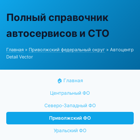
Полный справочник
автосервисов и СТО
Главная
»
Приволжский федеральный округ
» Автоцентр
Detail Vector
🏠 Главная
Центральный ФО
Северо-Западный ФО
Приволжский ФО
Уральский ФО