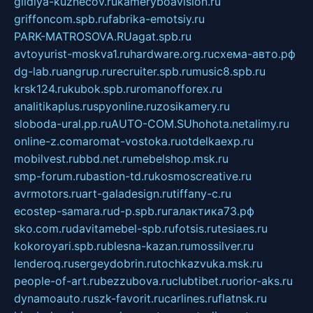
gildiya-kuznecov.ru
kameryboavision.ru
griffoncom.spb.ru
fabrika-emotsiy.ru
PARK-MATROSOVA.RU
agat.spb.ru
avtoyurist-moskva1.ru
hardware.org.ru
схема-авто.рф
dg-lab.ru
angrup.ru
recruiter.spb.ru
music8.spb.ru
krsk124.ru
kubok.spb.ru
romanofforex.ru
analitikaplus.ru
spyonline.ru
zosikamery.ru
sloboda-ural.pp.ru
AUTO-COM.SU
hohota.net
alimy.ru
online-z.com
aromat-vostoka.ru
otdelkaexp.ru
mobilvest.ru
bbd.net.ru
mebelshop.msk.ru
smp-forum.ru
bastion-td.ru
kosmoscreative.ru
avrmotors.ru
art-galadesign.ru
tiffany-c.ru
ecostep-samara.ru
d-p.spb.ru
галактика73.рф
sko.com.ru
davitamebel-spb.ru
fotsis.ru
tesiaes.ru
kokoroyari.spb.ru
blesna-kazan.ru
mossilver.ru
lenderoq.ru
sergeydobrin.ru
tochkazvuka.msk.ru
people-of-art.ru
bezzubova.ru
clubtibet.ru
orior-aks.ru
dynamoauto.ru
szk-favorit.ru
carlines.ru
flatnsk.ru