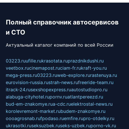
Полный справочник автосервисов
и СТО
Актуальный каталог компаний по всей России
03223.ru
ufille.ru
krasotata.ru
prazdnikdushi.ru
veetbox.ru
cinemapost.ru
ciam-fr.ru
kraft-you.ru
mega-press.ru
03223.ru
web-explore.ru
rastenuya.ru
eurovision-russia.ru
strah-news.ru
freeride-team.ru
itrack-24.ru
sexshopexpress.ru
autostudiopro.ru
alabuga-cityhotel.ru
pornv.ru
atlantpereezd.ru
bud-em-znakomye.ru
a-cdc.ru
elektrostal-news.ru
korolevremont-market.ru
budem-znakomye.ru
oooagrosnab.ru
fpodaso.ru
emfire.ru
pro-otdelky.ru
ukrasotki.ru
seksuzbek.ru
seks-uzbek.ru
porno-vk.ru