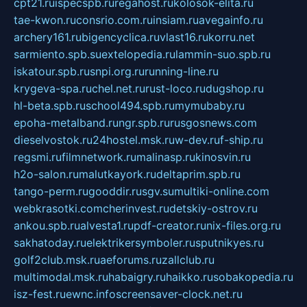
cpt21.ru
ispecspb.ru
regahost.ru
kolosok-elita.ru
tae-kwon.ru
consrio.com.ru
insiam.ru
avegainfo.ru
archery161.ru
bigencyclica.ru
vlast16.ru
korru.net
sarmiento.spb.su
extelopedia.ru
lammin-suo.spb.ru
iskatour.spb.ru
snpi.org.ru
running-line.ru
krygeva-spa.ru
chel.net.ru
rust-loco.ru
dugshop.ru
hl-beta.spb.ru
school494.spb.ru
mymubaby.ru
epoha-metalband.ru
ngr.spb.ru
rusgosnews.com
dieselvostok.ru
24hostel.msk.ru
w-dev.ru
f-ship.ru
regsmi.ru
filmnetwork.ru
malinasp.ru
kinosvin.ru
h2o-salon.ru
malutkayork.ru
deltaprim.spb.ru
tango-perm.ru
gooddir.ru
sgv.su
multiki-online.com
webkrasotki.com
cherinvest.ru
detskiy-ostrov.ru
ankou.spb.ru
alvesta1.ru
pdf-creator.ru
nix-files.org.ru
sakhatoday.ru
elektrikersymboler.ru
sputnikyes.ru
golf2club.msk.ru
aeforums.ru
zallclub.ru
multimodal.msk.ru
habaigry.ru
haikko.ru
sobakopedia.ru
isz-fest.ru
ewnc.info
screensaver-clock.net.ru