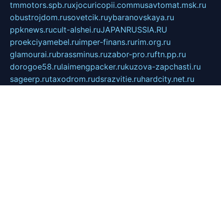
tmmotors.spb.ru
xjocuricopii.com
musavtomat.msk.ru
obustrojdom.ru
sovetcik.ru
ybaranovskaya.ru
ppknews.ru
cult-alshei.ru
JAPANRUSSIA.RU
proekciyamebel.ru
imper-finans.ru
rim.org.ru
glamourai.ru
brassminus.ru
zabor-pro.ru
ftn.pp.ru
dorogoe58.ru
laimengpacker.ru
kuzova-zapchasti.ru
sageerp.ru
taxodrom.ru
dsrazvitie.ru
hardcity.net.ru
ratinghomegames.ru
topservice25.ru
gubernyan.ru
gtglasslined.ru
ii4.ru
tssport.spb.ru
andorra24.com
blackwallstreet.ru
oboimos.ru
optim-doors.com.ru
ikuch.ru
nycr.org.ru
npa21.ru
vremya-ch.spb.ru
desert000.ru
ivtorgi.ru
ifiori.ru
catalog-statei.ru
dcv.org.ru
spetsmaster174.ru
ipkameryhiseeu.ru
dum26.ru
ruspol.spb.ru
fr-opendp.ru
kam-solnyshko.ru
cheyenne-arapaho.ru
sevzapmetal.spb.ru
ted-lapidus.spb.ru
parasite-eliminator.ru
sigma-complete.ru
modernworld.ru
dama-moda.ru
eholot-group.ru
sk-nvkz.ru
DRONGOLD.RU