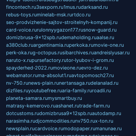
fincontech.ru
3sexporn.ru
1mus.ru
darksand.ru
rebus-toys.ru
minelab-msk.ru
rtdco.ru
seo-prodvizhenie-sajtov-stroitelnyh-kompanij.ru
card-voice.ru
rulonnyygazon177.ru
snow-guard.ru
domizbrusa-9x12spb.ru
demaholding.ru
aalse.ru
a380club.ru
argentinamia.ru
perkoka.ru
movie-one.ru
perk-oka.ru
g-octopus.ru
sibarchives.ru
andreislyusar.ru
naruto-x.ru
pursefactory.ru
tor-lyubov-i-grom.ru
spayderhed-2022.ru
movieone.ru
evro-dez.ru
webamator.ru
ma-absolut1.ru
avtopomosch27.ru
nv-750.ru
news-plain.ru
nertansaga.ru
delanalad.ru
dizfiles.ru
youtubefree.ru
aria-family.ru
roadli.ru
planeta-samara.ru
mysmartbuy.ru
matrasy-kemerovo.ru
ashanet.ru
trade-farm.ru
dotcustoms.ru
domizbrusa9x12spb.ru
autodamp.ru
narasimha.ru
djcommodities.ru
nv750.ru
x-ton.ru
newsplain.ru
cardvoice.ru
modopaper.ru
manunae.ru