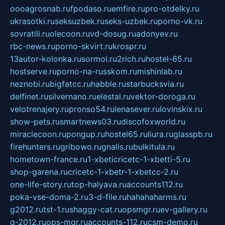
oooagrosnab.ru
fpodaso.ru
emfire.ru
pro-otdelky.ru
ukrasotki.ru
seksuzbek.ru
seks-uzbek.ru
porno-vk.ru
sovratili.ru
olecoon.ru
vd-dosug.ru
adonyev.ru
rbc-news.ru
porno-skvirt.ru
krospr.ru
13autor-kolonka.ru
sormol.ru
2rich.ru
hostel-65.ru
hostserve.ru
porno-na-russkom.ru
mishinlab.ru
neznobi.ru
bigfatcc.ru
habble.ru
starbucksvia.ru
delfinet.ru
silvernano.ru
elestal.ru
vektor-doroga.ru
velotrenajery.ru
pronso54.ru
lenasever.ru
lovinskix.ru
show-pets.ru
smartnews03.ru
discofoxworld.ru
miraclecoon.ru
pongup.ru
hostel65.ru
liura.ru
glasspb.ru
firehunters.ru
gribowo.ru
gnalis.ru
bulkitula.ru
hometown-france.ru
1-xbeticricetc-1-xbetti-5.ru
shop-garena.ru
cricetc-1-xbetr-1-xbetcc-2.ru
one-life-story.ru
top-halyava.ru
accounts112.ru
poka-vse-doma-2.ru
3-d-file.ru
hahahaharms.ru
g2012.ru
tst-1.ru
shaggy-cat.ru
opsmgr.ru
ev-gallery.ru
g-2012.ru
ops-mgr.ru
accounts-112.ru
csm-demo.ru