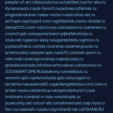
people-of-art.ru
bezzubova.ru
clubtibet.ru
orior-aks.ru
dynamoauto.ru
szk-favorit.ru
carlines.ru
flatnsk.ru
kingbolenskaner.ru
alex-motor.ru
astroline.net.ru
act1.spb.ru
polyglot.com.ru
gidlipetsk.ru
ooo-driada.ru
detsad125.ru
mir-zdoroviya.ru
bruslanovo.ru
siterem.ru
council.spb.ru
лодкипатриот.рф
kafekolizey.ru
iclub.net.ru
gazon-easy.ru
sugarepilekb.ru
grinox.ru
pylesostineco.ru
msts-ozarenie.ru
kameryjooan.ru
artemovskij.ru
dopler.spb.ru
aid70.ru
metall-perm.ru
ndm.msk.ru
ratingzooshop.ru
apiaccess.ru
globalautotrade.info
bezverhovskoe.ru
drsschool.ru
ZOOSMART.SPB.RU
dalakony.ru
medikijob.ru
remontt.spb.ru
photostudia.spb.ru
myragon.ru
terramia.ru
academy62.ru
gardengallereya.ru
rti.com.ru
artem-news.ru
biserinca.ru
krasnodarkurort.com
imshowtv.ru
mebel-v-tule.ru
mobtopik.ru
pcsecurity.net.ru
tool-sib.ru
multimetrunit.ru
sp-tour.ru
fan-cs.ru
santeh-russia.ru
symbian9.net.ru
DSHAIR.RU