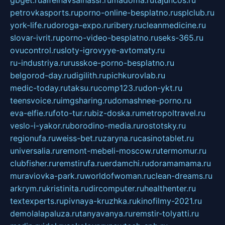
gbget.ru
alfeihavsalnassr.ru
madoma.ru
tajuncos.ru
petrovkasports.ru
porno-online-besplatno.ru
splclub.ru
york-life.ru
doroga-expo.ru
ribery.ru
cleanmedicine.ru
slovar-ivrit.ru
porno-video-besplatno.ru
seks-365.ru
ovucontrol.ru
sloty-igrovyye-avtomaty.ru
ru-industriya.ru
russkoe-porno-besplatno.ru
belgorod-day.ru
digilith.ru
pichkurovlab.ru
medic-today.ru
taksu.ru
comp123.ru
don-ykt.ru
teensvoice.ru
imgsharing.ru
domashnee-porno.ru
eva-elfie.ru
foto-tur.ru
biz-doska.ru
metropoltravel.ru
veslo-i-yakor.ru
borodino-media.ru
rostotsky.ru
regionufa.ru
weiss-bet.ru
zaryna.ru
casinotablet.ru
universalia.ru
remont-mebeli-moscow.ru
termomur.ru
clubfisher.ru
remstirufa.ru
erdamchi.ru
doramamama.ru
muraviovka-park.ru
worldofwoman.ru
clean-dreams.ru
arkrym.ru
kristinita.ru
dircomputer.ru
healthenter.ru
textexperts.ru
pivnaya-kruzhka.ru
kinofilmy-2021.ru
demolalapaluza.ru
tanyavanya.ru
remstir-tolyatti.ru