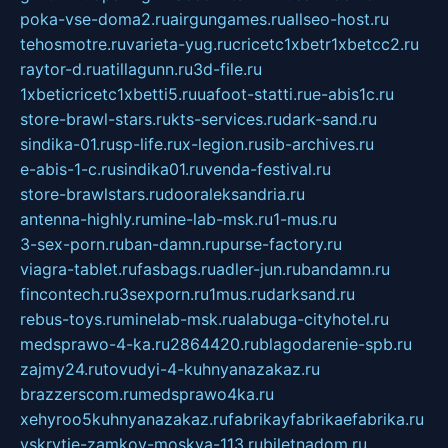
poka-vse-doma2.ru
airgungames.ru
allseo-host.ru
tehosmotre.ru
varieta-yug.ru
cricetc1xbetr1xbetcc2.ru
raytor-d.ru
atillagunn.ru
3d-file.ru
1xbeticricetc1xbetti5.ru
uafoot-statti.ru
e-abis1c.ru
store-brawl-stars.ru
kts-services.ru
dark-sand.ru
sindika-01.ru
sp-life.ru
x-legion.ru
sib-archives.ru
e-abis-1-c.ru
sindika01.ru
venda-festival.ru
store-brawlstars.ru
dooraleksandria.ru
antenna-highly.ru
mine-lab-msk.ru
1-mus.ru
3-sex-porn.ru
ban-damn.ru
purse-factory.ru
viagra-tablet.ru
fasbags.ru
adler-jun.ru
bandamn.ru
fincontech.ru
3sexporn.ru
1mus.ru
darksand.ru
rebus-toys.ru
minelab-msk.ru
alabuga-cityhotel.ru
medsprawo-4-ka.ru
2864420.ru
blagodarenie-spb.ru
zajmy24.ru
tovudyi-4-kuhnyanazakaz.ru
brazzerscom.ru
medsprawo4ka.ru
xehyroo5kuhnyanazakaz.ru
fabrikayfabrikaefabrika.ru
vskrytie-zamkov-moskva-113.ru
biletnadom.ru