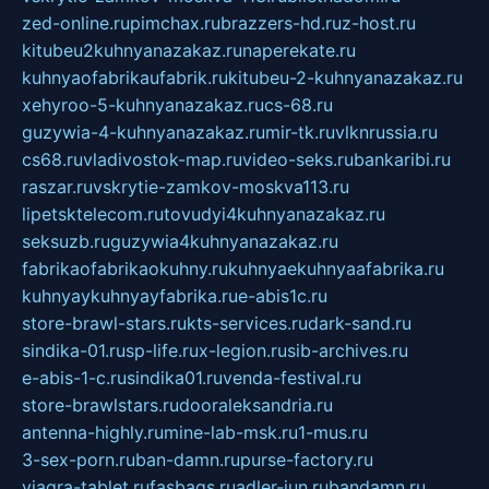
zed-online.ru
pimchax.ru
brazzers-hd.ru
z-host.ru
kitubeu2kuhnyanazakaz.ru
naperekate.ru
kuhnyaofabrikaufabrik.ru
kitubeu-2-kuhnyanazakaz.ru
xehyroo-5-kuhnyanazakaz.ru
cs-68.ru
guzywia-4-kuhnyanazakaz.ru
mir-tk.ru
vlknrussia.ru
cs68.ru
vladivostok-map.ru
video-seks.ru
bankaribi.ru
raszar.ru
vskrytie-zamkov-moskva113.ru
lipetsktelecom.ru
tovudyi4kuhnyanazakaz.ru
seksuzb.ru
guzywia4kuhnyanazakaz.ru
fabrikaofabrikaokuhny.ru
kuhnyaekuhnyaafabrika.ru
kuhnyaykuhnyayfabrika.ru
e-abis1c.ru
store-brawl-stars.ru
kts-services.ru
dark-sand.ru
sindika-01.ru
sp-life.ru
x-legion.ru
sib-archives.ru
e-abis-1-c.ru
sindika01.ru
venda-festival.ru
store-brawlstars.ru
dooraleksandria.ru
antenna-highly.ru
mine-lab-msk.ru
1-mus.ru
3-sex-porn.ru
ban-damn.ru
purse-factory.ru
viagra-tablet.ru
fasbags.ru
adler-jun.ru
bandamn.ru