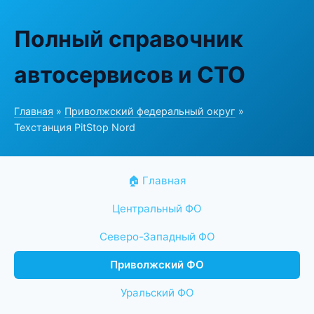
Полный справочник
автосервисов и СТО
Главная
»
Приволжский федеральный округ
»
Техстанция PitStop Nord
🏠 Главная
Центральный ФО
Северо-Западный ФО
Приволжский ФО
Уральский ФО