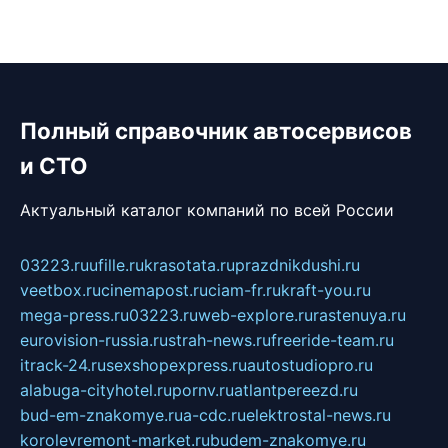
Полный справочник автосервисов
и СТО
Актуальный каталог компаний по всей России
03223.ru
ufille.ru
krasotata.ru
prazdnikdushi.ru
veetbox.ru
cinemapost.ru
ciam-fr.ru
kraft-you.ru
mega-press.ru
03223.ru
web-explore.ru
rastenuya.ru
eurovision-russia.ru
strah-news.ru
freeride-team.ru
itrack-24.ru
sexshopexpress.ru
autostudiopro.ru
alabuga-cityhotel.ru
pornv.ru
atlantpereezd.ru
bud-em-znakomye.ru
a-cdc.ru
elektrostal-news.ru
korolevremont-market.ru
budem-znakomye.ru