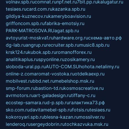
volnav.spb.ru
comnat.ru
npf.net.ru
7bit.pp.ru
kalugatur.ru
tesiaes.ru
card.com.ru
kazanka.spb.ru
gildiya-kuznecov.ru
kameryboavision.ru
griffoncom.spb.ru
fabrika-emotsiy.ru
PARK-MATROSOVA.RU
agat.spb.ru
avtoyurist-moskva1.ru
hardware.org.ru
схема-авто.рф
dg-lab.ru
angrup.ru
recruiter.spb.ru
music8.spb.ru
krsk124.ru
kubok.spb.ru
romanofforex.ru
analitikaplus.ru
spyonline.ru
zosikamery.ru
sloboda-ural.pp.ru
AUTO-COM.SU
hohota.net
alimy.ru
online-z.com
aromat-vostoka.ru
otdelkaexp.ru
mobilvest.ru
bbd.net.ru
mebelshop.msk.ru
smp-forum.ru
bastion-td.ru
kosmoscreative.ru
avrmotors.ru
art-galadesign.ru
tiffany-c.ru
ecostep-samara.ru
d-p.spb.ru
галактика73.рф
sko.com.ru
davitamebel-spb.ru
fotsis.ru
tesiaes.ru
kokoroyari.spb.ru
blesna-kazan.ru
mossilver.ru
lenderoq.ru
sergeydobrin.ru
tochkazvuka.msk.ru