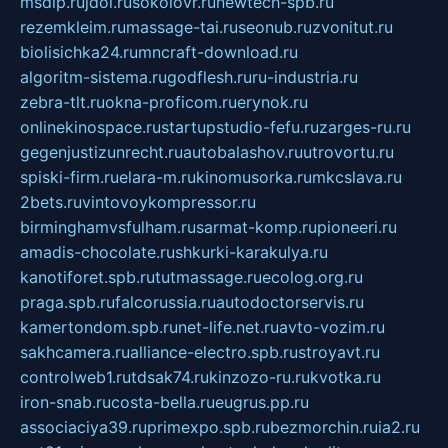
msdip.ru
jdol.ru
sokolovr.ru
newtech-spb.ru
rezemkleim.ru
massage-tai.ru
seonub.ru
zvonitut.ru
biolisichka24.ru
mncraft-download.ru
algoritm-sistema.ru
godflesh.ru
ru-industria.ru
zebra-tlt.ru
okna-proficom.ru
erynok.ru
onlinekinospace.ru
startupstudio-fefu.ru
zarges-ru.ru
gegenjustizunrecht.ru
autobalashov.ru
utrovortu.ru
spiski-firm.ru
elara-m.ru
kinomusorka.ru
mkcslava.ru
2bets.ru
vintovoykompressor.ru
birminghamvsfulham.ru
sarmat-komp.ru
pioneeri.ru
amadis-chocolate.ru
shkurki-karakulya.ru
kanotiforet.spb.ru
tutmassage.ru
ecolog.org.ru
praga.spb.ru
falcorussia.ru
autodoctorservis.ru
kamertondom.spb.ru
net-life.net.ru
avto-vozim.ru
sakhcamera.ru
alliance-electro.spb.ru
stroyavt.ru
controlweb1.ru
tdsak74.ru
kinzozo-ru.ru
kvotka.ru
iron-snab.ru
costa-bella.ru
eugrus.pp.ru
associaciya39.ru
primexpo.spb.ru
bezmorchin.ru
ia2.ru