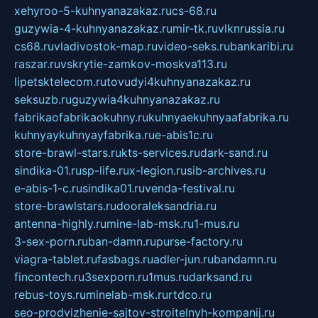
xehyroo-5-kuhnyanazakaz.ru
cs-68.ru
guzywia-4-kuhnyanazakaz.ru
mir-tk.ru
vlknrussia.ru
cs68.ru
vladivostok-map.ru
video-seks.ru
bankaribi.ru
raszar.ru
vskrytie-zamkov-moskva113.ru
lipetsktelecom.ru
tovudyi4kuhnyanazakaz.ru
seksuzb.ru
guzywia4kuhnyanazakaz.ru
fabrikaofabrikaokuhny.ru
kuhnyaekuhnyaafabrika.ru
kuhnyaykuhnyayfabrika.ru
e-abis1c.ru
store-brawl-stars.ru
kts-services.ru
dark-sand.ru
sindika-01.ru
sp-life.ru
x-legion.ru
sib-archives.ru
e-abis-1-c.ru
sindika01.ru
venda-festival.ru
store-brawlstars.ru
dooraleksandria.ru
antenna-highly.ru
mine-lab-msk.ru
1-mus.ru
3-sex-porn.ru
ban-damn.ru
purse-factory.ru
viagra-tablet.ru
fasbags.ru
adler-jun.ru
bandamn.ru
fincontech.ru
3sexporn.ru
1mus.ru
darksand.ru
rebus-toys.ru
minelab-msk.ru
rtdco.ru
seo-prodvizhenie-sajtov-stroitelnyh-kompanij.ru