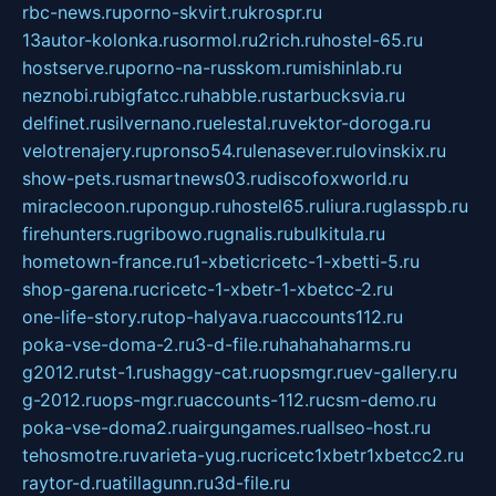
rbc-news.ru
porno-skvirt.ru
krospr.ru
13autor-kolonka.ru
sormol.ru
2rich.ru
hostel-65.ru
hostserve.ru
porno-na-russkom.ru
mishinlab.ru
neznobi.ru
bigfatcc.ru
habble.ru
starbucksvia.ru
delfinet.ru
silvernano.ru
elestal.ru
vektor-doroga.ru
velotrenajery.ru
pronso54.ru
lenasever.ru
lovinskix.ru
show-pets.ru
smartnews03.ru
discofoxworld.ru
miraclecoon.ru
pongup.ru
hostel65.ru
liura.ru
glasspb.ru
firehunters.ru
gribowo.ru
gnalis.ru
bulkitula.ru
hometown-france.ru
1-xbeticricetc-1-xbetti-5.ru
shop-garena.ru
cricetc-1-xbetr-1-xbetcc-2.ru
one-life-story.ru
top-halyava.ru
accounts112.ru
poka-vse-doma-2.ru
3-d-file.ru
hahahaharms.ru
g2012.ru
tst-1.ru
shaggy-cat.ru
opsmgr.ru
ev-gallery.ru
g-2012.ru
ops-mgr.ru
accounts-112.ru
csm-demo.ru
poka-vse-doma2.ru
airgungames.ru
allseo-host.ru
tehosmotre.ru
varieta-yug.ru
cricetc1xbetr1xbetcc2.ru
raytor-d.ru
atillagunn.ru
3d-file.ru