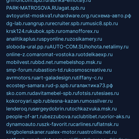
griffoncom.spb.ru
fabrika-emotsiy.ru
PARK-MATROSOVA.RU
agat.spb.ru
avtoyurist-moskva1.ru
hardware.org.ru
схема-авто.рф
dg-lab.ru
angrup.ru
recruiter.spb.ru
music8.spb.ru
krsk124.ru
kubok.spb.ru
romanofforex.ru
analitikaplus.ru
spyonline.ru
zosikamery.ru
sloboda-ural.pp.ru
AUTO-COM.SU
hohota.net
alimy.ru
online-z.com
aromat-vostoka.ru
otdelkaexp.ru
mobilvest.ru
bbd.net.ru
mebelshop.msk.ru
smp-forum.ru
bastion-td.ru
kosmoscreative.ru
avrmotors.ru
art-galadesign.ru
tiffany-c.ru
ecostep-samara.ru
d-p.spb.ru
галактика73.рф
sko.com.ru
davitamebel-spb.ru
fotsis.ru
tesiaes.ru
kokoroyari.spb.ru
blesna-kazan.ru
mossilver.ru
lenderoq.ru
sergeydobrin.ru
tochkazvuka.msk.ru
people-of-art.ru
bezzubova.ru
clubtibet.ru
orior-aks.ru
dynamoauto.ru
szk-favorit.ru
carlines.ru
flatnsk.ru
kingbolenskaner.ru
alex-motor.ru
astroline.net.ru