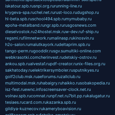
iskatour.spb.ru
snpi.org.ru
running-line.ru
krygeva-spa.ru
chel.net.ru
rust-loco.ru
dugshop.ru
hl-beta.spb.ru
school494.spb.ru
mymubaby.ru
epoha-metalband.ru
ngr.spb.ru
rusgosnews.com
dieselvostok.ru
24hostel.msk.ru
w-dev.ru
f-ship.ru
regsmi.ru
filmnetwork.ru
malinasp.ru
kinosvin.ru
h2o-salon.ru
malutkayork.ru
deltaprim.spb.ru
tango-perm.ru
gooddir.ru
sgv.su
multiki-online.com
webkrasotki.com
cherinvest.ru
detskiy-ostrov.ru
ankou.spb.ru
alvesta1.ru
pdf-creator.ru
nix-files.org.ru
sakhatoday.ru
elektrikersymboler.ru
sputnikyes.ru
golf2club.msk.ru
aeforums.ru
zallclub.ru
multimodal.msk.ru
habaigry.ru
haikko.ru
sobakopedia.ru
isz-fest.ru
ewnc.info
screensaver-clock.net.ru
volnav.spb.ru
comnat.ru
npf.net.ru
7bit.pp.ru
kalugatur.ru
tesiaes.ru
card.com.ru
kazanka.spb.ru
gildiya-kuznecov.ru
kameryboavision.ru