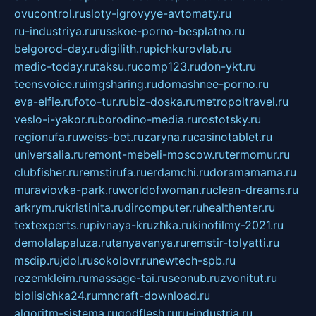
ovucontrol.ru
sloty-igrovyye-avtomaty.ru
ru-industriya.ru
russkoe-porno-besplatno.ru
belgorod-day.ru
digilith.ru
pichkurovlab.ru
medic-today.ru
taksu.ru
comp123.ru
don-ykt.ru
teensvoice.ru
imgsharing.ru
domashnee-porno.ru
eva-elfie.ru
foto-tur.ru
biz-doska.ru
metropoltravel.ru
veslo-i-yakor.ru
borodino-media.ru
rostotsky.ru
regionufa.ru
weiss-bet.ru
zaryna.ru
casinotablet.ru
universalia.ru
remont-mebeli-moscow.ru
termomur.ru
clubfisher.ru
remstirufa.ru
erdamchi.ru
doramamama.ru
muraviovka-park.ru
worldofwoman.ru
clean-dreams.ru
arkrym.ru
kristinita.ru
dircomputer.ru
healthenter.ru
textexperts.ru
pivnaya-kruzhka.ru
kinofilmy-2021.ru
demolalapaluza.ru
tanyavanya.ru
remstir-tolyatti.ru
msdip.ru
jdol.ru
sokolovr.ru
newtech-spb.ru
rezemkleim.ru
massage-tai.ru
seonub.ru
zvonitut.ru
biolisichka24.ru
mncraft-download.ru
algoritm-sistema.ru
godflesh.ru
ru-industria.ru