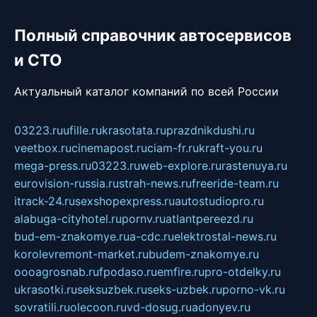
Полный справочник автосервисов
и СТО
Актуальный каталог компаний по всей России
03223.ru
ufille.ru
krasotata.ru
prazdnikdushi.ru
veetbox.ru
cinemapost.ru
ciam-fr.ru
kraft-you.ru
mega-press.ru
03223.ru
web-explore.ru
rastenuya.ru
eurovision-russia.ru
strah-news.ru
freeride-team.ru
itrack-24.ru
sexshopexpress.ru
autostudiopro.ru
alabuga-cityhotel.ru
pornv.ru
atlantpereezd.ru
bud-em-znakomye.ru
a-cdc.ru
elektrostal-news.ru
korolevremont-market.ru
budem-znakomye.ru
oooagrosnab.ru
fpodaso.ru
emfire.ru
pro-otdelky.ru
ukrasotki.ru
seksuzbek.ru
seks-uzbek.ru
porno-vk.ru
sovratili.ru
olecoon.ru
vd-dosug.ru
adonyev.ru