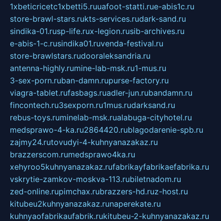
1xbeticricetc1xbetti5.ru
uafoot-statti.ru
e-abis1c.ru
store-brawl-stars.ru
kts-services.ru
dark-sand.ru
sindika-01.ru
sp-life.ru
x-legion.ru
sib-archives.ru
e-abis-1-c.ru
sindika01.ru
venda-festival.ru
store-brawlstars.ru
dooraleksandria.ru
antenna-highly.ru
mine-lab-msk.ru
1-mus.ru
3-sex-porn.ru
ban-damn.ru
purse-factory.ru
viagra-tablet.ru
fasbags.ru
adler-jun.ru
bandamn.ru
fincontech.ru
3sexporn.ru
1mus.ru
darksand.ru
rebus-toys.ru
minelab-msk.ru
alabuga-cityhotel.ru
medsprawo-4-ka.ru
2864420.ru
blagodarenie-spb.ru
zajmy24.ru
tovudyi-4-kuhnyanazakaz.ru
brazzerscom.ru
medsprawo4ka.ru
xehyroo5kuhnyanazakaz.ru
fabrikayfabrikaefabrika.ru
vskrytie-zamkov-moskva-113.ru
biletnadom.ru
zed-online.ru
pimchax.ru
brazzers-hd.ru
z-host.ru
kitubeu2kuhnyanazakaz.ru
naperekate.ru
kuhnyaofabrikaufabrik.ru
kitubeu-2-kuhnyanazakaz.ru