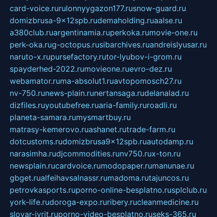
card-voice.ru
rulonnyygazon177.ru
snow-guard.ru
domizbrusa-9x12spb.ru
demaholding.ru
aalse.ru
a380club.ru
argentinamia.ru
perkoka.ru
movie-one.ru
perk-oka.ru
g-octopus.ru
sibarchives.ru
andreislyusar.ru
naruto-x.ru
pursefactory.ru
tor-lyubov-i-grom.ru
spayderhed-2022.ru
movieone.ru
evro-dez.ru
webamator.ru
ma-absolut1.ru
avtopomosch27.ru
nv-750.ru
news-plain.ru
nertansaga.ru
delanalad.ru
dizfiles.ru
youtubefree.ru
aria-family.ru
roadli.ru
planeta-samara.ru
mysmartbuy.ru
matrasy-kemerovo.ru
ashanet.ru
trade-farm.ru
dotcustoms.ru
domizbrusa9x12spb.ru
autodamp.ru
narasimha.ru
djcommodities.ru
nv750.ru
x-ton.ru
newsplain.ru
cardvoice.ru
modopaper.ru
manunae.ru
gbget.ru
alfeihavsalnassr.ru
madoma.ru
tajuncos.ru
petrovkasports.ru
porno-online-besplatno.ru
splclub.ru
york-life.ru
doroga-expo.ru
ribery.ru
cleanmedicine.ru
slovar-ivrit.ru
porno-video-besplatno.ru
seks-365.ru