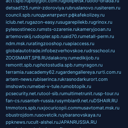
act1.spb.ru
polyglot.com.ru
gidlipetsk.ru
ooo-driada.ru
detsad125.ru
mir-zdoroviya.ru
bruslanovo.ru
siterem.ru
council.spb.ru
лодкипатриот.рф
kafekolizey.ru
iclub.net.ru
gazon-easy.ru
sugarepilekb.ru
grinox.ru
pylesostineco.ru
msts-ozarenie.ru
kameryjooan.ru
artemovskij.ru
dopler.spb.ru
aid70.ru
metall-perm.ru
ndm.msk.ru
ratingzooshop.ru
apiaccess.ru
globalautotrade.info
bezverhovskoe.ru
drsschool.ru
ZOOSMART.SPB.RU
dalakony.ru
medikijob.ru
remontt.spb.ru
photostudia.spb.ru
myragon.ru
terramia.ru
academy62.ru
gardengallereya.ru
rti.com.ru
artem-news.ru
biserinca.ru
krasnodarkurort.com
imshowtv.ru
mebel-v-tule.ru
mobtopik.ru
pcsecurity.net.ru
tool-sib.ru
multimetrunit.ru
sp-tour.ru
fan-cs.ru
santeh-russia.ru
symbian9.net.ru
DSHAIR.RU
tmmotors.spb.ru
xjocuricopii.com
musavtomat.msk.ru
obustrojdom.ru
sovetcik.ru
ybaranovskaya.ru
ppknews.ru
cult-alshei.ru
JAPANRUSSIA.RU