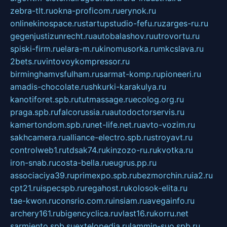
zebra-tlt.ru
okna-proficom.ru
erynok.ru
onlinekinospace.ru
startupstudio-fefu.ru
zarges-ru.ru
gegenjustizunrecht.ru
autobalashov.ru
utrovortu.ru
spiski-firm.ru
elara-m.ru
kinomusorka.ru
mkcslava.ru
2bets.ru
vintovoykompressor.ru
birminghamvsfulham.ru
sarmat-komp.ru
pioneeri.ru
amadis-chocolate.ru
shkurki-karakulya.ru
kanotiforet.spb.ru
tutmassage.ru
ecolog.org.ru
praga.spb.ru
falcorussia.ru
autodoctorservis.ru
kamertondom.spb.ru
net-life.net.ru
avto-vozim.ru
sakhcamera.ru
alliance-electro.spb.ru
stroyavt.ru
controlweb1.ru
tdsak74.ru
kinzozo-ru.ru
kvotka.ru
iron-snab.ru
costa-bella.ru
eugrus.pp.ru
associaciya39.ru
primexpo.spb.ru
bezmorchin.ru
ia2.ru
cpt21.ru
ispecspb.ru
regahost.ru
kolosok-elita.ru
tae-kwon.ru
consrio.com.ru
insiam.ru
avegainfo.ru
archery161.ru
bigencyclica.ru
vlast16.ru
korru.net
sarmiento.spb.su
extelopedia.ru
lammin-suo.spb.ru