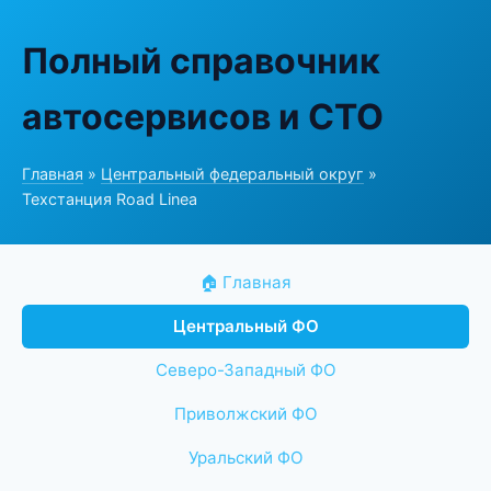
Полный справочник
автосервисов и СТО
Главная
»
Центральный федеральный округ
»
Техстанция Road Linea
🏠 Главная
Центральный ФО
Северо-Западный ФО
Приволжский ФО
Уральский ФО