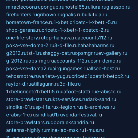
miraclecoon.ru
pongup.ru
hostel65.ru
liura.ru
glasspb.ru
firehunters.ru
gribowo.ru
gnalis.ru
bulkitula.ru
hometown-france.ru
1-xbeticricetc-1-xbetti-5.ru
shop-garena.ru
cricetc-1-xbetr-1-xbetcc-2.ru
one-life-story.ru
top-halyava.ru
accounts112.ru
poka-vse-doma-2.ru
3-d-file.ru
hahahaharms.ru
g2012.ru
tst-1.ru
shaggy-cat.ru
opsmgr.ru
ev-gallery.ru
g-2012.ru
ops-mgr.ru
accounts-112.ru
csm-demo.ru
poka-vse-doma2.ru
airgungames.ru
allseo-host.ru
tehosmotre.ru
varieta-yug.ru
cricetc1xbetr1xbetcc2.ru
raytor-d.ru
atillagunn.ru
3d-file.ru
1xbeticricetc1xbetti5.ru
uafoot-statti.ru
e-abis1c.ru
store-brawl-stars.ru
kts-services.ru
dark-sand.ru
sindika-01.ru
sp-life.ru
x-legion.ru
sib-archives.ru
e-abis-1-c.ru
sindika01.ru
venda-festival.ru
store-brawlstars.ru
dooraleksandria.ru
antenna-highly.ru
mine-lab-msk.ru
1-mus.ru
3-sex-porn.ru
ban-damn.ru
purse-factory.ru