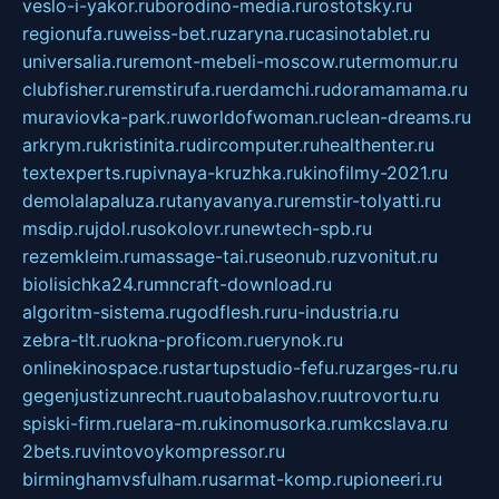
veslo-i-yakor.ru
borodino-media.ru
rostotsky.ru
regionufa.ru
weiss-bet.ru
zaryna.ru
casinotablet.ru
universalia.ru
remont-mebeli-moscow.ru
termomur.ru
clubfisher.ru
remstirufa.ru
erdamchi.ru
doramamama.ru
muraviovka-park.ru
worldofwoman.ru
clean-dreams.ru
arkrym.ru
kristinita.ru
dircomputer.ru
healthenter.ru
textexperts.ru
pivnaya-kruzhka.ru
kinofilmy-2021.ru
demolalapaluza.ru
tanyavanya.ru
remstir-tolyatti.ru
msdip.ru
jdol.ru
sokolovr.ru
newtech-spb.ru
rezemkleim.ru
massage-tai.ru
seonub.ru
zvonitut.ru
biolisichka24.ru
mncraft-download.ru
algoritm-sistema.ru
godflesh.ru
ru-industria.ru
zebra-tlt.ru
okna-proficom.ru
erynok.ru
onlinekinospace.ru
startupstudio-fefu.ru
zarges-ru.ru
gegenjustizunrecht.ru
autobalashov.ru
utrovortu.ru
spiski-firm.ru
elara-m.ru
kinomusorka.ru
mkcslava.ru
2bets.ru
vintovoykompressor.ru
birminghamvsfulham.ru
sarmat-komp.ru
pioneeri.ru