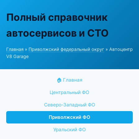
Полный справочник
автосервисов и СТО
Главная
»
Приволжский федеральный округ
» Автоцентр
V8 Garage
🏠 Главная
Центральный ФО
Северо-Западный ФО
Приволжский ФО
Уральский ФО