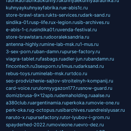
fabrikaofabrikaokuhny.ru
kuhnyaekuhnyaafabrika.ru
kuhnyaykuhnyayfabrika.ru
e-abis1c.ru
store-brawl-stars.ru
kts-services.ru
dark-sand.ru
sindika-01.ru
sp-life.ru
x-legion.ru
sib-archives.ru
e-abis-1-c.ru
sindika01.ru
venda-festival.ru
store-brawlstars.ru
dooraleksandria.ru
antenna-highly.ru
mine-lab-msk.ru
1-mus.ru
3-sex-porn.ru
ban-damn.ru
purse-factory.ru
viagra-tablet.ru
fasbags.ru
adler-jun.ru
bandamn.ru
fincontech.ru
3sexporn.ru
1mus.ru
darksand.ru
rebus-toys.ru
minelab-msk.ru
rtdco.ru
seo-prodvizhenie-sajtov-stroitelnyh-kompanij.ru
card-voice.ru
rulonnyygazon177.ru
snow-guard.ru
domizbrusa-9x12spb.ru
demaholding.ru
aalse.ru
a380club.ru
argentinamia.ru
perkoka.ru
movie-one.ru
perk-oka.ru
g-octopus.ru
sibarchives.ru
andreislyusar.ru
naruto-x.ru
pursefactory.ru
tor-lyubov-i-grom.ru
spayderhed-2022.ru
movieone.ru
evro-dez.ru