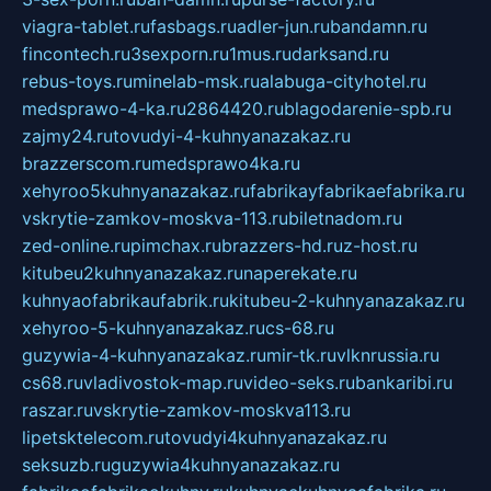
viagra-tablet.ru
fasbags.ru
adler-jun.ru
bandamn.ru
fincontech.ru
3sexporn.ru
1mus.ru
darksand.ru
rebus-toys.ru
minelab-msk.ru
alabuga-cityhotel.ru
medsprawo-4-ka.ru
2864420.ru
blagodarenie-spb.ru
zajmy24.ru
tovudyi-4-kuhnyanazakaz.ru
brazzerscom.ru
medsprawo4ka.ru
xehyroo5kuhnyanazakaz.ru
fabrikayfabrikaefabrika.ru
vskrytie-zamkov-moskva-113.ru
biletnadom.ru
zed-online.ru
pimchax.ru
brazzers-hd.ru
z-host.ru
kitubeu2kuhnyanazakaz.ru
naperekate.ru
kuhnyaofabrikaufabrik.ru
kitubeu-2-kuhnyanazakaz.ru
xehyroo-5-kuhnyanazakaz.ru
cs-68.ru
guzywia-4-kuhnyanazakaz.ru
mir-tk.ru
vlknrussia.ru
cs68.ru
vladivostok-map.ru
video-seks.ru
bankaribi.ru
raszar.ru
vskrytie-zamkov-moskva113.ru
lipetsktelecom.ru
tovudyi4kuhnyanazakaz.ru
seksuzb.ru
guzywia4kuhnyanazakaz.ru