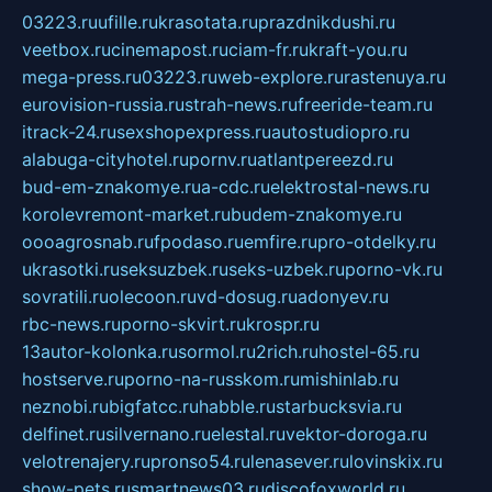
03223.ru
ufille.ru
krasotata.ru
prazdnikdushi.ru
veetbox.ru
cinemapost.ru
ciam-fr.ru
kraft-you.ru
mega-press.ru
03223.ru
web-explore.ru
rastenuya.ru
eurovision-russia.ru
strah-news.ru
freeride-team.ru
itrack-24.ru
sexshopexpress.ru
autostudiopro.ru
alabuga-cityhotel.ru
pornv.ru
atlantpereezd.ru
bud-em-znakomye.ru
a-cdc.ru
elektrostal-news.ru
korolevremont-market.ru
budem-znakomye.ru
oooagrosnab.ru
fpodaso.ru
emfire.ru
pro-otdelky.ru
ukrasotki.ru
seksuzbek.ru
seks-uzbek.ru
porno-vk.ru
sovratili.ru
olecoon.ru
vd-dosug.ru
adonyev.ru
rbc-news.ru
porno-skvirt.ru
krospr.ru
13autor-kolonka.ru
sormol.ru
2rich.ru
hostel-65.ru
hostserve.ru
porno-na-russkom.ru
mishinlab.ru
neznobi.ru
bigfatcc.ru
habble.ru
starbucksvia.ru
delfinet.ru
silvernano.ru
elestal.ru
vektor-doroga.ru
velotrenajery.ru
pronso54.ru
lenasever.ru
lovinskix.ru
show-pets.ru
smartnews03.ru
discofoxworld.ru