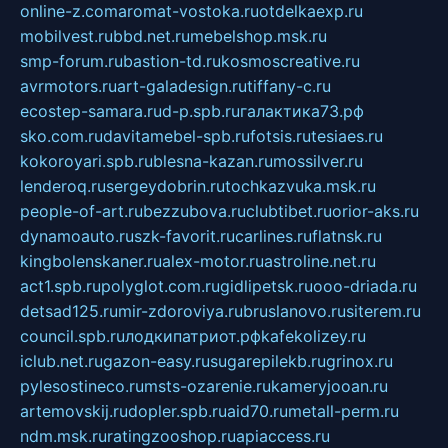
online-z.com
aromat-vostoka.ru
otdelkaexp.ru
mobilvest.ru
bbd.net.ru
mebelshop.msk.ru
smp-forum.ru
bastion-td.ru
kosmoscreative.ru
avrmotors.ru
art-galadesign.ru
tiffany-c.ru
ecostep-samara.ru
d-p.spb.ru
галактика73.рф
sko.com.ru
davitamebel-spb.ru
fotsis.ru
tesiaes.ru
kokoroyari.spb.ru
blesna-kazan.ru
mossilver.ru
lenderoq.ru
sergeydobrin.ru
tochkazvuka.msk.ru
people-of-art.ru
bezzubova.ru
clubtibet.ru
orior-aks.ru
dynamoauto.ru
szk-favorit.ru
carlines.ru
flatnsk.ru
kingbolenskaner.ru
alex-motor.ru
astroline.net.ru
act1.spb.ru
polyglot.com.ru
gidlipetsk.ru
ooo-driada.ru
detsad125.ru
mir-zdoroviya.ru
bruslanovo.ru
siterem.ru
council.spb.ru
лодкипатриот.рф
kafekolizey.ru
iclub.net.ru
gazon-easy.ru
sugarepilekb.ru
grinox.ru
pylesostineco.ru
msts-ozarenie.ru
kameryjooan.ru
artemovskij.ru
dopler.spb.ru
aid70.ru
metall-perm.ru
ndm.msk.ru
ratingzooshop.ru
apiaccess.ru