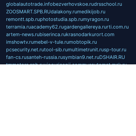
globalautotrade.info
bezverhovskoe.ru
drsschool.ru
ZOOSMART.SPB.RU
dalakony.ru
medikijob.ru
remontt.spb.ru
photostudia.spb.ru
myragon.ru
terramia.ru
academy62.ru
gardengallereya.ru
rti.com.ru
artem-news.ru
biserinca.ru
krasnodarkurort.com
imshowtv.ru
mebel-v-tule.ru
mobtopik.ru
pcsecurity.net.ru
tool-sib.ru
multimetrunit.ru
sp-tour.ru
fan-cs.ru
santeh-russia.ru
symbian9.net.ru
DSHAIR.RU
tmmotors.spb.ru
xjocuricopii.com
musavtomat.msk.ru
obustrojdom.ru
sovetcik.ru
ybaranovskaya.ru
ppknews.ru
cult-alshei.ru
JAPANRUSSIA.RU
proekciyamebel.ru
imper-finans.ru
rim.org.ru
glamourai.ru
brassminus.ru
zabor-pro.ru
ftn.pp.ru
dorogoe58.ru
laimengpacker.ru
kuzova-zapchasti.ru
sageerp.ru
taxodrom.ru
dsrazvitie.ru
hardcity.net.ru
ratinghomegames.ru
topservice25.ru
gubernyan.ru
gtglasslined.ru
ii4.ru
tssport.spb.ru
andorra24.com
blackwallstreet.ru
oboimos.ru
optim-doors.com.ru