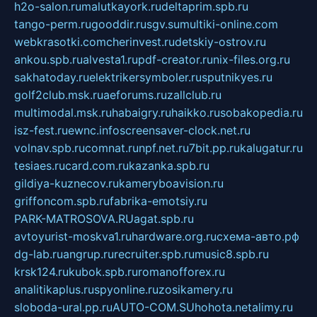
h2o-salon.ru
malutkayork.ru
deltaprim.spb.ru
tango-perm.ru
gooddir.ru
sgv.su
multiki-online.com
webkrasotki.com
cherinvest.ru
detskiy-ostrov.ru
ankou.spb.ru
alvesta1.ru
pdf-creator.ru
nix-files.org.ru
sakhatoday.ru
elektrikersymboler.ru
sputnikyes.ru
golf2club.msk.ru
aeforums.ru
zallclub.ru
multimodal.msk.ru
habaigry.ru
haikko.ru
sobakopedia.ru
isz-fest.ru
ewnc.info
screensaver-clock.net.ru
volnav.spb.ru
comnat.ru
npf.net.ru
7bit.pp.ru
kalugatur.ru
tesiaes.ru
card.com.ru
kazanka.spb.ru
gildiya-kuznecov.ru
kameryboavision.ru
griffoncom.spb.ru
fabrika-emotsiy.ru
PARK-MATROSOVA.RU
agat.spb.ru
avtoyurist-moskva1.ru
hardware.org.ru
схема-авто.рф
dg-lab.ru
angrup.ru
recruiter.spb.ru
music8.spb.ru
krsk124.ru
kubok.spb.ru
romanofforex.ru
analitikaplus.ru
spyonline.ru
zosikamery.ru
sloboda-ural.pp.ru
AUTO-COM.SU
hohota.net
alimy.ru