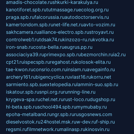
amadis-chocolate.ru
shkurki-karakulya.ru
kanotiforet.spb.ru
tutmassage.ru
ecolog.org.ru
praga.spb.ru
falcorussia.ru
autodoctorservis.ru
kamertondom.spb.ru
net-life.net.ru
avto-vozim.ru
sakhcamera.ru
alliance-electro.spb.ru
stroyavt.ru
controlweb1.ru
tdsak74.ru
kinzozo-ru.ru
kvotka.ru
iron-snab.ru
costa-bella.ru
eugrus.pp.ru
associaciya39.ru
primexpo.spb.ru
bezmorchin.ru
ia2.ru
cpt21.ru
ispecspb.ru
regahost.ru
kolosok-elita.ru
tae-kwon.ru
consrio.com.ru
insiam.ru
avegainfo.ru
archery161.ru
bigencyclica.ru
vlast16.ru
korru.net
sarmiento.spb.su
extelopedia.ru
lammin-suo.spb.ru
iskatour.spb.ru
snpi.org.ru
running-line.ru
krygeva-spa.ru
chel.net.ru
rust-loco.ru
dugshop.ru
hl-beta.spb.ru
school494.spb.ru
mymubaby.ru
epoha-metalband.ru
ngr.spb.ru
rusgosnews.com
dieselvostok.ru
24hostel.msk.ru
w-dev.ru
f-ship.ru
regsmi.ru
filmnetwork.ru
malinasp.ru
kinosvin.ru