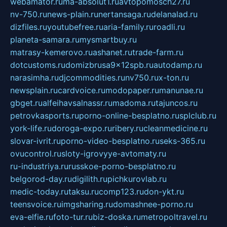
webamator.ru
ma-absolut1.ru
avtopomosch27.ru
nv-750.ru
news-plain.ru
nertansaga.ru
delanalad.ru
dizfiles.ru
youtubefree.ru
aria-family.ru
roadli.ru
planeta-samara.ru
mysmartbuy.ru
matrasy-kemerovo.ru
ashanet.ru
trade-farm.ru
dotcustoms.ru
domizbrusa9x12spb.ru
autodamp.ru
narasimha.ru
djcommodities.ru
nv750.ru
x-ton.ru
newsplain.ru
cardvoice.ru
modopaper.ru
manunae.ru
gbget.ru
alfeihavsalnassr.ru
madoma.ru
tajuncos.ru
petrovkasports.ru
porno-online-besplatno.ru
splclub.ru
york-life.ru
doroga-expo.ru
ribery.ru
cleanmedicine.ru
slovar-ivrit.ru
porno-video-besplatno.ru
seks-365.ru
ovucontrol.ru
sloty-igrovyye-avtomaty.ru
ru-industriya.ru
russkoe-porno-besplatno.ru
belgorod-day.ru
digilith.ru
pichkurovlab.ru
medic-today.ru
taksu.ru
comp123.ru
don-ykt.ru
teensvoice.ru
imgsharing.ru
domashnee-porno.ru
eva-elfie.ru
foto-tur.ru
biz-doska.ru
metropoltravel.ru