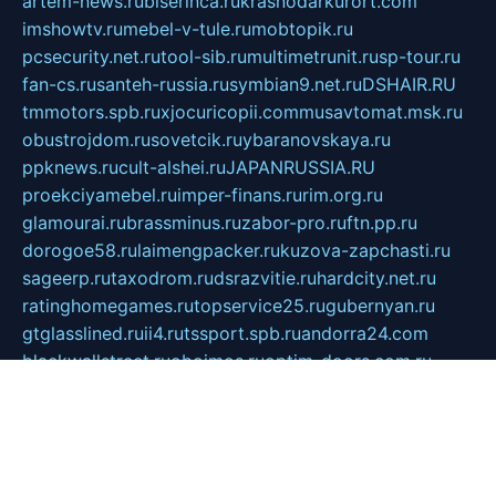
artem-news.ru
biserinca.ru
krasnodarkurort.com
imshowtv.ru
mebel-v-tule.ru
mobtopik.ru
pcsecurity.net.ru
tool-sib.ru
multimetrunit.ru
sp-tour.ru
fan-cs.ru
santeh-russia.ru
symbian9.net.ru
DSHAIR.RU
tmmotors.spb.ru
xjocuricopii.com
musavtomat.msk.ru
obustrojdom.ru
sovetcik.ru
ybaranovskaya.ru
ppknews.ru
cult-alshei.ru
JAPANRUSSIA.RU
proekciyamebel.ru
imper-finans.ru
rim.org.ru
glamourai.ru
brassminus.ru
zabor-pro.ru
ftn.pp.ru
dorogoe58.ru
laimengpacker.ru
kuzova-zapchasti.ru
sageerp.ru
taxodrom.ru
dsrazvitie.ru
hardcity.net.ru
ratinghomegames.ru
topservice25.ru
gubernyan.ru
gtglasslined.ru
ii4.ru
tssport.spb.ru
andorra24.com
blackwallstreet.ru
oboimos.ru
optim-doors.com.ru
ikuch.ru
nycr.org.ru
npa21.ru
vremya-ch.spb.ru
desert000.ru
ivtorgi.ru
ifiori.ru
catalog-statei.ru
dcv.org.ru
spetsmaster174.ru
ipkameryhiseeu.ru
dum26.ru
ruspol.spb.ru
fr-opendp.ru
kam-solnyshko.ru