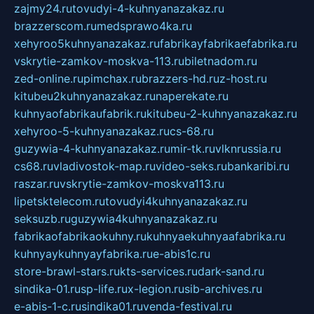
zajmy24.ru
tovudyi-4-kuhnyanazakaz.ru
brazzerscom.ru
medsprawo4ka.ru
xehyroo5kuhnyanazakaz.ru
fabrikayfabrikaefabrika.ru
vskrytie-zamkov-moskva-113.ru
biletnadom.ru
zed-online.ru
pimchax.ru
brazzers-hd.ru
z-host.ru
kitubeu2kuhnyanazakaz.ru
naperekate.ru
kuhnyaofabrikaufabrik.ru
kitubeu-2-kuhnyanazakaz.ru
xehyroo-5-kuhnyanazakaz.ru
cs-68.ru
guzywia-4-kuhnyanazakaz.ru
mir-tk.ru
vlknrussia.ru
cs68.ru
vladivostok-map.ru
video-seks.ru
bankaribi.ru
raszar.ru
vskrytie-zamkov-moskva113.ru
lipetsktelecom.ru
tovudyi4kuhnyanazakaz.ru
seksuzb.ru
guzywia4kuhnyanazakaz.ru
fabrikaofabrikaokuhny.ru
kuhnyaekuhnyaafabrika.ru
kuhnyaykuhnyayfabrika.ru
e-abis1c.ru
store-brawl-stars.ru
kts-services.ru
dark-sand.ru
sindika-01.ru
sp-life.ru
x-legion.ru
sib-archives.ru
e-abis-1-c.ru
sindika01.ru
venda-festival.ru