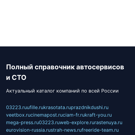
Полный справочник автосервисов
и СТО
Актуальный каталог компаний по всей России
03223.ru
ufille.ru
krasotata.ru
prazdnikdushi.ru
veetbox.ru
cinemapost.ru
ciam-fr.ru
kraft-you.ru
mega-press.ru
03223.ru
web-explore.ru
rastenuya.ru
eurovision-russia.ru
strah-news.ru
freeride-team.ru