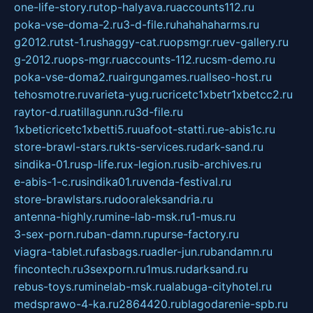
one-life-story.ru
top-halyava.ru
accounts112.ru
poka-vse-doma-2.ru
3-d-file.ru
hahahaharms.ru
g2012.ru
tst-1.ru
shaggy-cat.ru
opsmgr.ru
ev-gallery.ru
g-2012.ru
ops-mgr.ru
accounts-112.ru
csm-demo.ru
poka-vse-doma2.ru
airgungames.ru
allseo-host.ru
tehosmotre.ru
varieta-yug.ru
cricetc1xbetr1xbetcc2.ru
raytor-d.ru
atillagunn.ru
3d-file.ru
1xbeticricetc1xbetti5.ru
uafoot-statti.ru
e-abis1c.ru
store-brawl-stars.ru
kts-services.ru
dark-sand.ru
sindika-01.ru
sp-life.ru
x-legion.ru
sib-archives.ru
e-abis-1-c.ru
sindika01.ru
venda-festival.ru
store-brawlstars.ru
dooraleksandria.ru
antenna-highly.ru
mine-lab-msk.ru
1-mus.ru
3-sex-porn.ru
ban-damn.ru
purse-factory.ru
viagra-tablet.ru
fasbags.ru
adler-jun.ru
bandamn.ru
fincontech.ru
3sexporn.ru
1mus.ru
darksand.ru
rebus-toys.ru
minelab-msk.ru
alabuga-cityhotel.ru
medsprawo-4-ka.ru
2864420.ru
blagodarenie-spb.ru