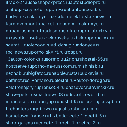
itrack-24.ru
sexshopexpress.ru
autostudiopro.ru
alabuga-cityhotel.ru
pornv.ru
atlantpereezd.ru
bud-em-znakomye.ru
a-cdc.ru
elektrostal-news.ru
korolevremont-market.ru
budem-znakomye.ru
oooagrosnab.ru
fpodaso.ru
emfire.ru
pro-otdelky.ru
ukrasotki.ru
seksuzbek.ru
seks-uzbek.ru
porno-vk.ru
sovratili.ru
olecoon.ru
vd-dosug.ru
adonyev.ru
rbc-news.ru
porno-skvirt.ru
krospr.ru
13autor-kolonka.ru
sormol.ru
2rich.ru
hostel-65.ru
hostserve.ru
porno-na-russkom.ru
mishinlab.ru
neznobi.ru
bigfatcc.ru
habble.ru
starbucksvia.ru
delfinet.ru
silvernano.ru
elestal.ru
vektor-doroga.ru
velotrenajery.ru
pronso54.ru
lenasever.ru
lovinskix.ru
show-pets.ru
smartnews03.ru
discofoxworld.ru
miraclecoon.ru
pongup.ru
hostel65.ru
liura.ru
glasspb.ru
firehunters.ru
gribowo.ru
gnalis.ru
bulkitula.ru
hometown-france.ru
1-xbeticricetc-1-xbetti-5.ru
shop-garena.ru
cricetc-1-xbetr-1-xbetcc-2.ru