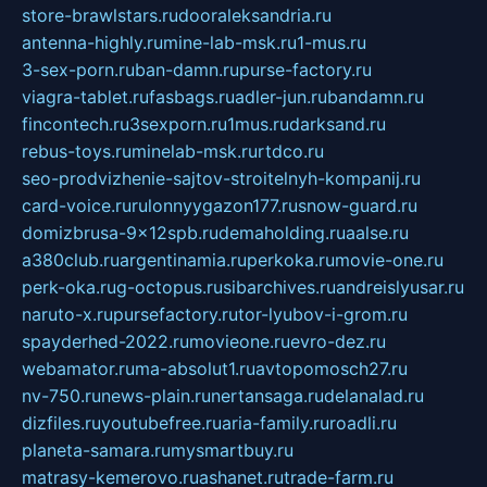
store-brawlstars.ru
dooraleksandria.ru
antenna-highly.ru
mine-lab-msk.ru
1-mus.ru
3-sex-porn.ru
ban-damn.ru
purse-factory.ru
viagra-tablet.ru
fasbags.ru
adler-jun.ru
bandamn.ru
fincontech.ru
3sexporn.ru
1mus.ru
darksand.ru
rebus-toys.ru
minelab-msk.ru
rtdco.ru
seo-prodvizhenie-sajtov-stroitelnyh-kompanij.ru
card-voice.ru
rulonnyygazon177.ru
snow-guard.ru
domizbrusa-9x12spb.ru
demaholding.ru
aalse.ru
a380club.ru
argentinamia.ru
perkoka.ru
movie-one.ru
perk-oka.ru
g-octopus.ru
sibarchives.ru
andreislyusar.ru
naruto-x.ru
pursefactory.ru
tor-lyubov-i-grom.ru
spayderhed-2022.ru
movieone.ru
evro-dez.ru
webamator.ru
ma-absolut1.ru
avtopomosch27.ru
nv-750.ru
news-plain.ru
nertansaga.ru
delanalad.ru
dizfiles.ru
youtubefree.ru
aria-family.ru
roadli.ru
planeta-samara.ru
mysmartbuy.ru
matrasy-kemerovo.ru
ashanet.ru
trade-farm.ru