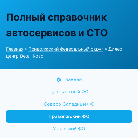
Полный справочник
автосервисов и СТО
Главная
»
Приволжский федеральный округ
» Дилер-
центр Detail Road
🏠 Главная
Центральный ФО
Северо-Западный ФО
Приволжский ФО
Уральский ФО