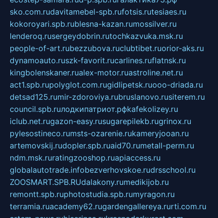
sko.com.ru
davitamebel-spb.ru
fotsis.ru
tesiaes.ru
kokoroyari.spb.ru
blesna-kazan.ru
mossilver.ru
lenderoq.ru
sergeydobrin.ru
tochkazvuka.msk.ru
people-of-art.ru
bezzubova.ru
clubtibet.ru
orior-aks.ru
dynamoauto.ru
szk-favorit.ru
carlines.ru
flatnsk.ru
kingbolenskaner.ru
alex-motor.ru
astroline.net.ru
act1.spb.ru
polyglot.com.ru
gidlipetsk.ru
ooo-driada.ru
detsad125.ru
mir-zdoroviya.ru
bruslanovo.ru
siterem.ru
council.spb.ru
лодкипатриот.рф
kafekolizey.ru
iclub.net.ru
gazon-easy.ru
sugarepilekb.ru
grinox.ru
pylesostineco.ru
msts-ozarenie.ru
kameryjooan.ru
artemovskij.ru
dopler.spb.ru
aid70.ru
metall-perm.ru
ndm.msk.ru
ratingzooshop.ru
apiaccess.ru
globalautotrade.info
bezverhovskoe.ru
drsschool.ru
ZOOSMART.SPB.RU
dalakony.ru
medikijob.ru
remontt.spb.ru
photostudia.spb.ru
myragon.ru
terramia.ru
academy62.ru
gardengallereya.ru
rti.com.ru