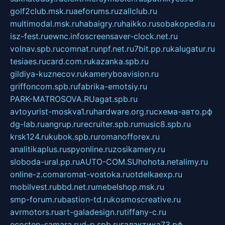
golf2club.msk.ru
aeforums.ru
zallclub.ru
multimodal.msk.ru
habaigry.ru
haikko.ru
sobakopedia.ru
isz-fest.ru
ewnc.info
screensaver-clock.net.ru
volnav.spb.ru
comnat.ru
npf.net.ru
7bit.pp.ru
kalugatur.ru
tesiaes.ru
card.com.ru
kazanka.spb.ru
gildiya-kuznecov.ru
kameryboavision.ru
griffoncom.spb.ru
fabrika-emotsiy.ru
PARK-MATROSOVA.RU
agat.spb.ru
avtoyurist-moskva1.ru
hardware.org.ru
схема-авто.рф
dg-lab.ru
angrup.ru
recruiter.spb.ru
music8.spb.ru
krsk124.ru
kubok.spb.ru
romanofforex.ru
analitikaplus.ru
spyonline.ru
zosikamery.ru
sloboda-ural.pp.ru
AUTO-COM.SU
hohota.net
alimy.ru
online-z.com
aromat-vostoka.ru
otdelkaexp.ru
mobilvest.ru
bbd.net.ru
mebelshop.msk.ru
smp-forum.ru
bastion-td.ru
kosmoscreative.ru
avrmotors.ru
art-galadesign.ru
tiffany-c.ru
ecostep-samara.ru
d-p.spb.ru
галактика73.рф