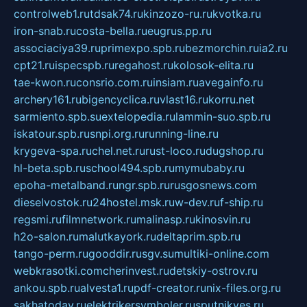
controlweb1.ru
tdsak74.ru
kinzozo-ru.ru
kvotka.ru
iron-snab.ru
costa-bella.ru
eugrus.pp.ru
associaciya39.ru
primexpo.spb.ru
bezmorchin.ru
ia2.ru
cpt21.ru
ispecspb.ru
regahost.ru
kolosok-elita.ru
tae-kwon.ru
consrio.com.ru
insiam.ru
avegainfo.ru
archery161.ru
bigencyclica.ru
vlast16.ru
korru.net
sarmiento.spb.su
extelopedia.ru
lammin-suo.spb.ru
iskatour.spb.ru
snpi.org.ru
running-line.ru
krygeva-spa.ru
chel.net.ru
rust-loco.ru
dugshop.ru
hl-beta.spb.ru
school494.spb.ru
mymubaby.ru
epoha-metalband.ru
ngr.spb.ru
rusgosnews.com
dieselvostok.ru
24hostel.msk.ru
w-dev.ru
f-ship.ru
regsmi.ru
filmnetwork.ru
malinasp.ru
kinosvin.ru
h2o-salon.ru
malutkayork.ru
deltaprim.spb.ru
tango-perm.ru
gooddir.ru
sgv.su
multiki-online.com
webkrasotki.com
cherinvest.ru
detskiy-ostrov.ru
ankou.spb.ru
alvesta1.ru
pdf-creator.ru
nix-files.org.ru
sakhatoday.ru
elektrikersymboler.ru
sputnikyes.ru