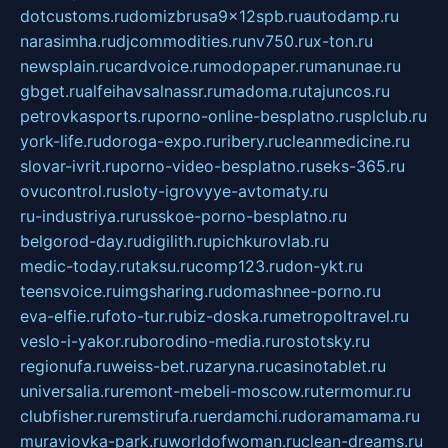
dotcustoms.ru
domizbrusa9x12spb.ru
autodamp.ru
narasimha.ru
djcommodities.ru
nv750.ru
x-ton.ru
newsplain.ru
cardvoice.ru
modopaper.ru
manunae.ru
gbget.ru
alfeihavsalnassr.ru
madoma.ru
tajuncos.ru
petrovkasports.ru
porno-online-besplatno.ru
splclub.ru
york-life.ru
doroga-expo.ru
ribery.ru
cleanmedicine.ru
slovar-ivrit.ru
porno-video-besplatno.ru
seks-365.ru
ovucontrol.ru
sloty-igrovyye-avtomaty.ru
ru-industriya.ru
russkoe-porno-besplatno.ru
belgorod-day.ru
digilith.ru
pichkurovlab.ru
medic-today.ru
taksu.ru
comp123.ru
don-ykt.ru
teensvoice.ru
imgsharing.ru
domashnee-porno.ru
eva-elfie.ru
foto-tur.ru
biz-doska.ru
metropoltravel.ru
veslo-i-yakor.ru
borodino-media.ru
rostotsky.ru
regionufa.ru
weiss-bet.ru
zaryna.ru
casinotablet.ru
universalia.ru
remont-mebeli-moscow.ru
termomur.ru
clubfisher.ru
remstirufa.ru
erdamchi.ru
doramamama.ru
muraviovka-park.ru
worldofwoman.ru
clean-dreams.ru