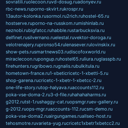
sovratili.ru
olecoon.ru
vd-dosug.ru
adonyev.ru
rbc-news.ru
porno-skvirt.ru
krospr.ru
13autor-kolonka.ru
sormol.ru
2rich.ru
hostel-65.ru
hostserve.ru
porno-na-russkom.ru
mishinlab.ru
neznobi.ru
bigfatcc.ru
habble.ru
starbucksvia.ru
delfinet.ru
silvernano.ru
elestal.ru
vektor-doroga.ru
velotrenajery.ru
pronso54.ru
lenasever.ru
lovinskix.ru
show-pets.ru
smartnews03.ru
discofoxworld.ru
miraclecoon.ru
pongup.ru
hostel65.ru
liura.ru
glasspb.ru
firehunters.ru
gribowo.ru
gnalis.ru
bulkitula.ru
hometown-france.ru
1-xbeticricetc-1-xbetti-5.ru
shop-garena.ru
cricetc-1-xbetr-1-xbetcc-2.ru
one-life-story.ru
top-halyava.ru
accounts112.ru
poka-vse-doma-2.ru
3-d-file.ru
hahahaharms.ru
g2012.ru
tst-1.ru
shaggy-cat.ru
opsmgr.ru
ev-gallery.ru
g-2012.ru
ops-mgr.ru
accounts-112.ru
csm-demo.ru
poka-vse-doma2.ru
airgungames.ru
allseo-host.ru
tehosmotre.ru
varieta-yug.ru
cricetc1xbetr1xbetcc2.ru