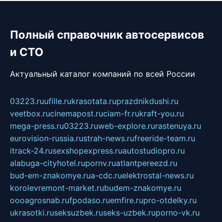
Полный справочник автосервисов
и СТО
Актуальный каталог компаний по всей России
03223.ru
ufille.ru
krasotata.ru
prazdnikdushi.ru
veetbox.ru
cinemapost.ru
ciam-fr.ru
kraft-you.ru
mega-press.ru
03223.ru
web-explore.ru
rastenuya.ru
eurovision-russia.ru
strah-news.ru
freeride-team.ru
itrack-24.ru
sexshopexpress.ru
autostudiopro.ru
alabuga-cityhotel.ru
pornv.ru
atlantpereezd.ru
bud-em-znakomye.ru
a-cdc.ru
elektrostal-news.ru
korolevremont-market.ru
budem-znakomye.ru
oooagrosnab.ru
fpodaso.ru
emfire.ru
pro-otdelky.ru
ukrasotki.ru
seksuzbek.ru
seks-uzbek.ru
porno-vk.ru