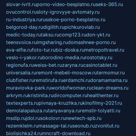
slovar-ivrit.ru
porno-video-besplatno.ru
seks-365.ru
ovucontrol.ru
sloty-igrovyye-avtomaty.ru
ru-industriya.ru
russkoe-porno-besplatno.ru
belgorod-day.ru
digilith.ru
pichkurovlab.ru
medic-today.ru
taksu.ru
comp123.ru
don-ykt.ru
teensvoice.ru
imgsharing.ru
domashnee-porno.ru
eva-elfie.ru
foto-tur.ru
biz-doska.ru
metropoltravel.ru
veslo-i-yakor.ru
borodino-media.ru
rostotsky.ru
regionufa.ru
weiss-bet.ru
zaryna.ru
casinotablet.ru
universalia.ru
remont-mebeli-moscow.ru
termomur.ru
clubfisher.ru
remstirufa.ru
erdamchi.ru
doramamama.ru
muraviovka-park.ru
worldofwoman.ru
clean-dreams.ru
arkrym.ru
kristinita.ru
dircomputer.ru
healthenter.ru
textexperts.ru
pivnaya-kruzhka.ru
kinofilmy-2021.ru
demolalapaluza.ru
tanyavanya.ru
remstir-tolyatti.ru
msdip.ru
jdol.ru
sokolovr.ru
newtech-spb.ru
rezemkleim.ru
massage-tai.ru
seonub.ru
zvonitut.ru
biolisichka24.ru
mncraft-download.ru