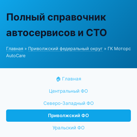
Полный справочник
автосервисов и СТО
Главная
»
Приволжский федеральный округ
» ГК Моторс
AutoCare
🏠 Главная
Центральный ФО
Северо-Западный ФО
Приволжский ФО
Уральский ФО