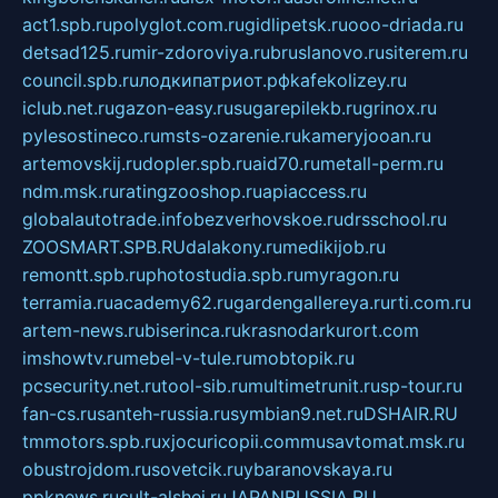
act1.spb.ru
polyglot.com.ru
gidlipetsk.ru
ooo-driada.ru
detsad125.ru
mir-zdoroviya.ru
bruslanovo.ru
siterem.ru
council.spb.ru
лодкипатриот.рф
kafekolizey.ru
iclub.net.ru
gazon-easy.ru
sugarepilekb.ru
grinox.ru
pylesostineco.ru
msts-ozarenie.ru
kameryjooan.ru
artemovskij.ru
dopler.spb.ru
aid70.ru
metall-perm.ru
ndm.msk.ru
ratingzooshop.ru
apiaccess.ru
globalautotrade.info
bezverhovskoe.ru
drsschool.ru
ZOOSMART.SPB.RU
dalakony.ru
medikijob.ru
remontt.spb.ru
photostudia.spb.ru
myragon.ru
terramia.ru
academy62.ru
gardengallereya.ru
rti.com.ru
artem-news.ru
biserinca.ru
krasnodarkurort.com
imshowtv.ru
mebel-v-tule.ru
mobtopik.ru
pcsecurity.net.ru
tool-sib.ru
multimetrunit.ru
sp-tour.ru
fan-cs.ru
santeh-russia.ru
symbian9.net.ru
DSHAIR.RU
tmmotors.spb.ru
xjocuricopii.com
musavtomat.msk.ru
obustrojdom.ru
sovetcik.ru
ybaranovskaya.ru
ppknews.ru
cult-alshei.ru
JAPANRUSSIA.RU