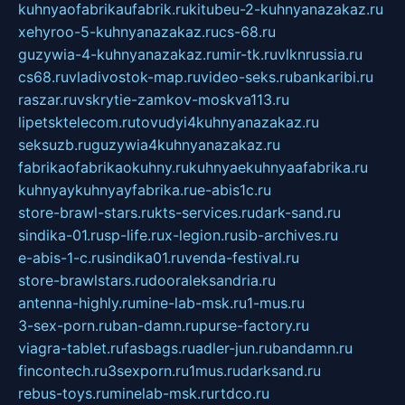
kuhnyaofabrikaufabrik.ru
kitubeu-2-kuhnyanazakaz.ru
xehyroo-5-kuhnyanazakaz.ru
cs-68.ru
guzywia-4-kuhnyanazakaz.ru
mir-tk.ru
vlknrussia.ru
cs68.ru
vladivostok-map.ru
video-seks.ru
bankaribi.ru
raszar.ru
vskrytie-zamkov-moskva113.ru
lipetsktelecom.ru
tovudyi4kuhnyanazakaz.ru
seksuzb.ru
guzywia4kuhnyanazakaz.ru
fabrikaofabrikaokuhny.ru
kuhnyaekuhnyaafabrika.ru
kuhnyaykuhnyayfabrika.ru
e-abis1c.ru
store-brawl-stars.ru
kts-services.ru
dark-sand.ru
sindika-01.ru
sp-life.ru
x-legion.ru
sib-archives.ru
e-abis-1-c.ru
sindika01.ru
venda-festival.ru
store-brawlstars.ru
dooraleksandria.ru
antenna-highly.ru
mine-lab-msk.ru
1-mus.ru
3-sex-porn.ru
ban-damn.ru
purse-factory.ru
viagra-tablet.ru
fasbags.ru
adler-jun.ru
bandamn.ru
fincontech.ru
3sexporn.ru
1mus.ru
darksand.ru
rebus-toys.ru
minelab-msk.ru
rtdco.ru