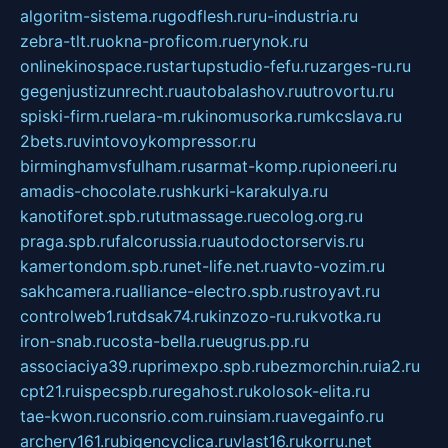
algoritm-sistema.ru
godflesh.ru
ru-industria.ru
zebra-tlt.ru
okna-proficom.ru
erynok.ru
onlinekinospace.ru
startupstudio-fefu.ru
zarges-ru.ru
gegenjustizunrecht.ru
autobalashov.ru
utrovortu.ru
spiski-firm.ru
elara-m.ru
kinomusorka.ru
mkcslava.ru
2bets.ru
vintovoykompressor.ru
birminghamvsfulham.ru
sarmat-komp.ru
pioneeri.ru
amadis-chocolate.ru
shkurki-karakulya.ru
kanotiforet.spb.ru
tutmassage.ru
ecolog.org.ru
praga.spb.ru
falcorussia.ru
autodoctorservis.ru
kamertondom.spb.ru
net-life.net.ru
avto-vozim.ru
sakhcamera.ru
alliance-electro.spb.ru
stroyavt.ru
controlweb1.ru
tdsak74.ru
kinzozo-ru.ru
kvotka.ru
iron-snab.ru
costa-bella.ru
eugrus.pp.ru
associaciya39.ru
primexpo.spb.ru
bezmorchin.ru
ia2.ru
cpt21.ru
ispecspb.ru
regahost.ru
kolosok-elita.ru
tae-kwon.ru
consrio.com.ru
insiam.ru
avegainfo.ru
archery161.ru
bigencyclica.ru
vlast16.ru
korru.net