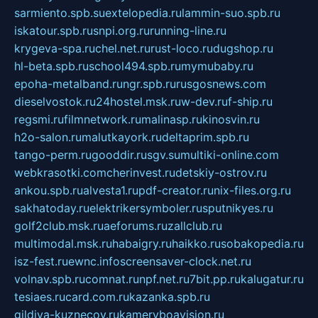
sarmiento.spb.su
extelopedia.ru
lammin-suo.spb.ru
iskatour.spb.ru
snpi.org.ru
running-line.ru
krygeva-spa.ru
chel.net.ru
rust-loco.ru
dugshop.ru
hl-beta.spb.ru
school494.spb.ru
mymubaby.ru
epoha-metalband.ru
ngr.spb.ru
rusgosnews.com
dieselvostok.ru
24hostel.msk.ru
w-dev.ru
f-ship.ru
regsmi.ru
filmnetwork.ru
malinasp.ru
kinosvin.ru
h2o-salon.ru
malutkayork.ru
deltaprim.spb.ru
tango-perm.ru
gooddir.ru
sgv.su
multiki-online.com
webkrasotki.com
cherinvest.ru
detskiy-ostrov.ru
ankou.spb.ru
alvesta1.ru
pdf-creator.ru
nix-files.org.ru
sakhatoday.ru
elektrikersymboler.ru
sputnikyes.ru
golf2club.msk.ru
aeforums.ru
zallclub.ru
multimodal.msk.ru
habaigry.ru
haikko.ru
sobakopedia.ru
isz-fest.ru
ewnc.info
screensaver-clock.net.ru
volnav.spb.ru
comnat.ru
npf.net.ru
7bit.pp.ru
kalugatur.ru
tesiaes.ru
card.com.ru
kazanka.spb.ru
gildiya-kuznecov.ru
kameryboavision.ru