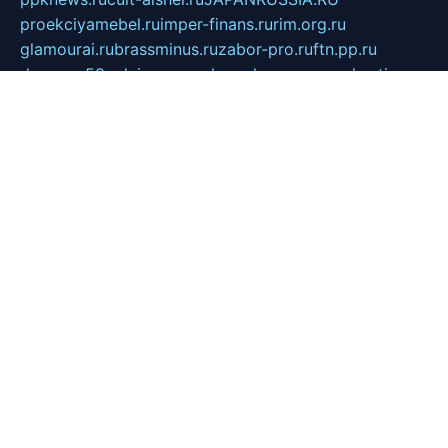
proekciyamebel.ru
imper-finans.ru
rim.org.ru
glamourai.ru
brassminus.ru
zabor-pro.ru
ftn.pp.ru
dorogoe58.ru
laimengpacker.ru
kuzova-zapchasti.ru
sageerp.ru
taxodrom.ru
dsrazvitie.ru
hardcity.net.ru
ratinghomegames.ru
topservice25.ru
gubernyan.ru
gtglasslined.ru
ii4.ru
tssport.spb.ru
andorra24.com
blackwallstreet.ru
oboimos.ru
optim-doors.com.ru
ikuch.ru
nycr.org.ru
npa21.ru
vremya-ch.spb.ru
desert000.ru
ivtorgi.ru
ifiori.ru
catalog-statei.ru
dcv.org.ru
spetsmaster174.ru
ipkameryhiseeu.ru
dum26.ru
ruspol.spb.ru
fr-opendp.ru
kam-solnyshko.ru
cheyenne-arapaho.ru
sevzapmetal.spb.ru
ted-lapidus.spb.ru
parasite-eliminator.ru
sigma-complete.ru
modernworld.ru
dama-moda.ru
eholot-group.ru
sk-nvkz.ru
DRONGOLD.RU
democratia2.ru
i-farmer.ru
mass-sport.org
jablonex.spb.ru
bookmess.ru
linkword.ru