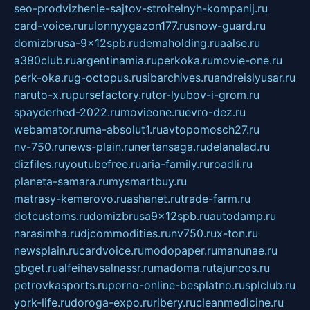
seo-prodvizhenie-sajtov-stroitelnyh-kompanij.ru
card-voice.ru
rulonnyygazon177.ru
snow-guard.ru
domizbrusa-9x12spb.ru
demaholding.ru
aalse.ru
a380club.ru
argentinamia.ru
perkoka.ru
movie-one.ru
perk-oka.ru
g-octopus.ru
sibarchives.ru
andreislyusar.ru
naruto-x.ru
pursefactory.ru
tor-lyubov-i-grom.ru
spayderhed-2022.ru
movieone.ru
evro-dez.ru
webamator.ru
ma-absolut1.ru
avtopomosch27.ru
nv-750.ru
news-plain.ru
nertansaga.ru
delanalad.ru
dizfiles.ru
youtubefree.ru
aria-family.ru
roadli.ru
planeta-samara.ru
mysmartbuy.ru
matrasy-kemerovo.ru
ashanet.ru
trade-farm.ru
dotcustoms.ru
domizbrusa9x12spb.ru
autodamp.ru
narasimha.ru
djcommodities.ru
nv750.ru
x-ton.ru
newsplain.ru
cardvoice.ru
modopaper.ru
manunae.ru
gbget.ru
alfeihavsalnassr.ru
madoma.ru
tajuncos.ru
petrovkasports.ru
porno-online-besplatno.ru
splclub.ru
york-life.ru
doroga-expo.ru
ribery.ru
cleanmedicine.ru