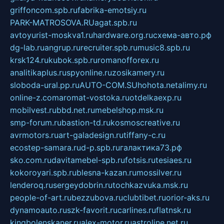
griffoncom.spb.ru
fabrika-emotsiy.ru
PARK-MATROSOVA.RU
agat.spb.ru
avtoyurist-moskva1.ru
hardware.org.ru
схема-авто.рф
dg-lab.ru
angrup.ru
recruiter.spb.ru
music8.spb.ru
krsk124.ru
kubok.spb.ru
romanofforex.ru
analitikaplus.ru
spyonline.ru
zosikamery.ru
sloboda-ural.pp.ru
AUTO-COM.SU
hohota.net
alimy.ru
online-z.com
aromat-vostoka.ru
otdelkaexp.ru
mobilvest.ru
bbd.net.ru
mebelshop.msk.ru
smp-forum.ru
bastion-td.ru
kosmoscreative.ru
avrmotors.ru
art-galadesign.ru
tiffany-c.ru
ecostep-samara.ru
d-p.spb.ru
галактика73.рф
sko.com.ru
davitamebel-spb.ru
fotsis.ru
tesiaes.ru
kokoroyari.spb.ru
blesna-kazan.ru
mossilver.ru
lenderoq.ru
sergeydobrin.ru
tochkazvuka.msk.ru
people-of-art.ru
bezzubova.ru
clubtibet.ru
orior-aks.ru
dynamoauto.ru
szk-favorit.ru
carlines.ru
flatnsk.ru
kingbolenskaner.ru
alex-motor.ru
astroline.net.ru