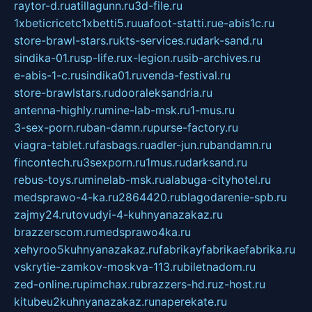
raytor-d.ru
atillagunn.ru
3d-file.ru
1xbeticricetc1xbetti5.ru
uafoot-statti.ru
e-abis1c.ru
store-brawl-stars.ru
kts-services.ru
dark-sand.ru
sindika-01.ru
sp-life.ru
x-legion.ru
sib-archives.ru
e-abis-1-c.ru
sindika01.ru
venda-festival.ru
store-brawlstars.ru
dooraleksandria.ru
antenna-highly.ru
mine-lab-msk.ru
1-mus.ru
3-sex-porn.ru
ban-damn.ru
purse-factory.ru
viagra-tablet.ru
fasbags.ru
adler-jun.ru
bandamn.ru
fincontech.ru
3sexporn.ru
1mus.ru
darksand.ru
rebus-toys.ru
minelab-msk.ru
alabuga-cityhotel.ru
medsprawo-4-ka.ru
2864420.ru
blagodarenie-spb.ru
zajmy24.ru
tovudyi-4-kuhnyanazakaz.ru
brazzerscom.ru
medsprawo4ka.ru
xehyroo5kuhnyanazakaz.ru
fabrikayfabrikaefabrika.ru
vskrytie-zamkov-moskva-113.ru
biletnadom.ru
zed-online.ru
pimchax.ru
brazzers-hd.ru
z-host.ru
kitubeu2kuhnyanazakaz.ru
naperekate.ru