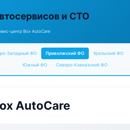
втосервисов и СТО
вис-центр Box AutoCare
ро-Западный ФО
Приволжский ФО
Уральский ФО
Южный ФО
Северо-Кавказский ФО
ox AutoCare