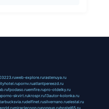
03223.ru
web-explore.ru
rastenuya.ru
tyhotel.ru
pornv.ru
atlantpereezd.ru
b.ru
fpodaso.ru
emfire.ru
pro-otdelky.ru
u
porno-skvirt.ru
krospr.ru
13autor-kolonka.ru
tarbucksvia.ru
delfinet.ru
silvernano.ru
elestal.ru
world.ru
miraclecoon.ru
pongup.ru
hostel65.ru