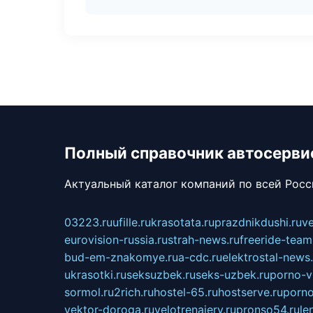
Полный справочник автосерви
Актуальный каталог компаний по всей Рос
03223.ru
ufille.ru
krasotata.ru
prazdnikdushi.ru
v
eurovision-russia.ru
strah-news.ru
freeride-team
bud-em-znakomye.ru
a-cdc.ru
elektrostal-news.
ukrasotki.ru
seksuzbek.ru
seks-uzbek.ru
porno-v
sormol.ru
2rich.ru
hostel-65.ru
hostserve.ru
porno
vektor-doroga.ru
velotrenajery.ru
pronso54.ru
le