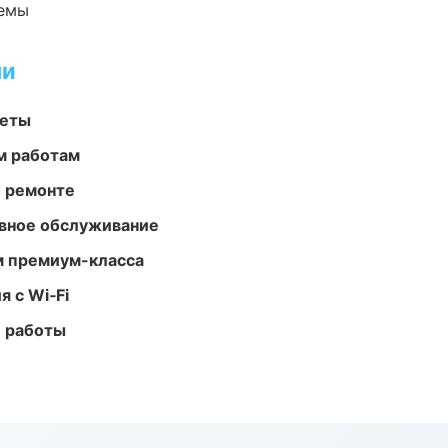
темы
ми
меты
м работам
и ремонте
вное обслуживание
м премиум-класса
 с Wi‑Fi
е работы