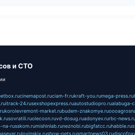
сов и СТО
сии
eetbox.ru
cinemapost.ru
ciam-fr.ru
kraft-you.ru
mega-press.ru
.ru
itrack-24.ru
sexshopexpress.ru
autostudiopro.ru
alabuga-ci
ru
korolevremont-market.ru
budem-znakomye.ru
oooagrosna
k.ru
sovratili.ru
olecoon.ru
vd-dosug.ru
adonyev.ru
rbc-news.r
-na-russkom.ru
mishinlab.ru
neznobi.ru
bigfatcc.ru
habble.ru
s
nasever.ru
lovinskix.ru
show-pets.ru
smartnews03.ru
discofox