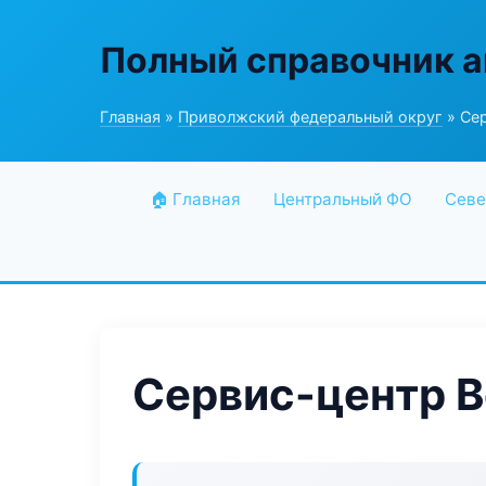
Полный справочник а
Главная
»
Приволжский федеральный округ
» Сер
🏠 Главная
Центральный ФО
Севе
Сервис-центр B