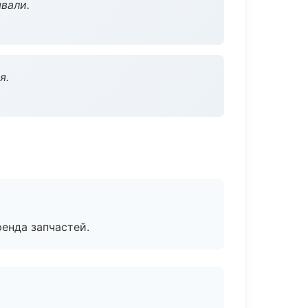
вали.
я.
енда запчастей.