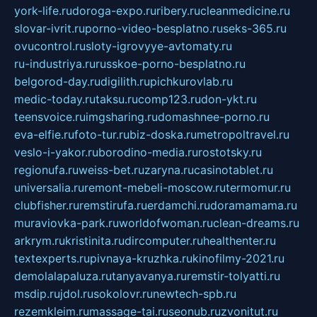
york-life.ru
doroga-expo.ru
ribery.ru
cleanmedicine.ru
slovar-ivrit.ru
porno-video-besplatno.ru
seks-365.ru
ovucontrol.ru
sloty-igrovyye-avtomaty.ru
ru-industriya.ru
russkoe-porno-besplatno.ru
belgorod-day.ru
digilith.ru
pichkurovlab.ru
medic-today.ru
taksu.ru
comp123.ru
don-ykt.ru
teensvoice.ru
imgsharing.ru
domashnee-porno.ru
eva-elfie.ru
foto-tur.ru
biz-doska.ru
metropoltravel.ru
veslo-i-yakor.ru
borodino-media.ru
rostotsky.ru
regionufa.ru
weiss-bet.ru
zaryna.ru
casinotablet.ru
universalia.ru
remont-mebeli-moscow.ru
termomur.ru
clubfisher.ru
remstirufa.ru
erdamchi.ru
doramamama.ru
muraviovka-park.ru
worldofwoman.ru
clean-dreams.ru
arkrym.ru
kristinita.ru
dircomputer.ru
healthenter.ru
textexperts.ru
pivnaya-kruzhka.ru
kinofilmy-2021.ru
demolalapaluza.ru
tanyavanya.ru
remstir-tolyatti.ru
msdip.ru
jdol.ru
sokolovr.ru
newtech-spb.ru
rezemkleim.ru
massage-tai.ru
seonub.ru
zvonitut.ru