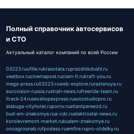
Полный справочник автосервисов
и СТО
Актуальный каталог компаний по всей России
03223.ru
ufille.ru
krasotata.ru
prazdnikdushi.ru
veetbox.ru
cinemapost.ru
ciam-fr.ru
kraft-you.ru
mega-press.ru
03223.ru
web-explore.ru
rastenuya.ru
eurovision-russia.ru
strah-news.ru
freeride-team.ru
itrack-24.ru
sexshopexpress.ru
autostudiopro.ru
alabuga-cityhotel.ru
pornv.ru
atlantpereezd.ru
bud-em-znakomye.ru
a-cdc.ru
elektrostal-news.ru
korolevremont-market.ru
budem-znakomye.ru
oooagrosnab.ru
fpodaso.ru
emfire.ru
pro-otdelky.ru