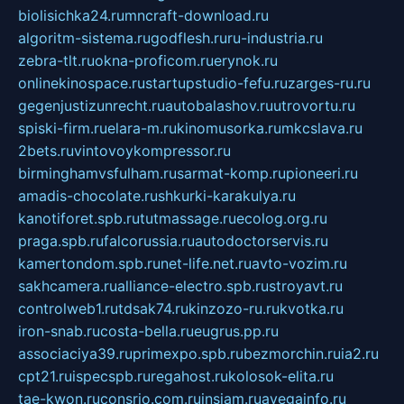
biolisichka24.ru
mncraft-download.ru
algoritm-sistema.ru
godflesh.ru
ru-industria.ru
zebra-tlt.ru
okna-proficom.ru
erynok.ru
onlinekinospace.ru
startupstudio-fefu.ru
zarges-ru.ru
gegenjustizunrecht.ru
autobalashov.ru
utrovortu.ru
spiski-firm.ru
elara-m.ru
kinomusorka.ru
mkcslava.ru
2bets.ru
vintovoykompressor.ru
birminghamvsfulham.ru
sarmat-komp.ru
pioneeri.ru
amadis-chocolate.ru
shkurki-karakulya.ru
kanotiforet.spb.ru
tutmassage.ru
ecolog.org.ru
praga.spb.ru
falcorussia.ru
autodoctorservis.ru
kamertondom.spb.ru
net-life.net.ru
avto-vozim.ru
sakhcamera.ru
alliance-electro.spb.ru
stroyavt.ru
controlweb1.ru
tdsak74.ru
kinzozo-ru.ru
kvotka.ru
iron-snab.ru
costa-bella.ru
eugrus.pp.ru
associaciya39.ru
primexpo.spb.ru
bezmorchin.ru
ia2.ru
cpt21.ru
ispecspb.ru
regahost.ru
kolosok-elita.ru
tae-kwon.ru
consrio.com.ru
insiam.ru
avegainfo.ru