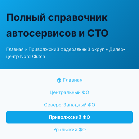
Полный справочник
автосервисов и СТО
Главная
»
Приволжский федеральный округ
» Дилер-
центр Nord Clutch
🏠 Главная
Центральный ФО
Северо-Западный ФО
Приволжский ФО
Уральский ФО