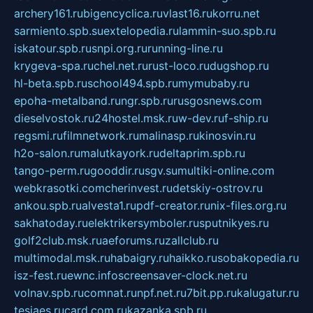
archery161.ru
bigencyclica.ru
vlast16.ru
korru.net
sarmiento.spb.su
extelopedia.ru
lammin-suo.spb.ru
iskatour.spb.ru
snpi.org.ru
running-line.ru
krygeva-spa.ru
chel.net.ru
rust-loco.ru
dugshop.ru
hl-beta.spb.ru
school494.spb.ru
mymubaby.ru
epoha-metalband.ru
ngr.spb.ru
rusgosnews.com
dieselvostok.ru
24hostel.msk.ru
w-dev.ru
f-ship.ru
regsmi.ru
filmnetwork.ru
malinasp.ru
kinosvin.ru
h2o-salon.ru
malutkayork.ru
deltaprim.spb.ru
tango-perm.ru
gooddir.ru
sgv.su
multiki-online.com
webkrasotki.com
cherinvest.ru
detskiy-ostrov.ru
ankou.spb.ru
alvesta1.ru
pdf-creator.ru
nix-files.org.ru
sakhatoday.ru
elektrikersymboler.ru
sputnikyes.ru
golf2club.msk.ru
aeforums.ru
zallclub.ru
multimodal.msk.ru
habaigry.ru
haikko.ru
sobakopedia.ru
isz-fest.ru
ewnc.info
screensaver-clock.net.ru
volnav.spb.ru
comnat.ru
npf.net.ru
7bit.pp.ru
kalugatur.ru
tesiaes.ru
card.com.ru
kazanka.spb.ru