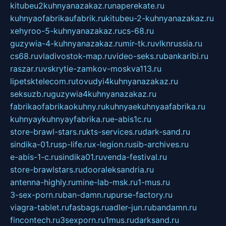
kitubeu2kuhnyanazakaz.ru
naperekate.ru
kuhnyaofabrikaufabrik.ru
kitubeu-2-kuhnyanazakaz.ru
xehyroo-5-kuhnyanazakaz.ru
cs-68.ru
guzywia-4-kuhnyanazakaz.ru
mir-tk.ru
vlknrussia.ru
cs68.ru
vladivostok-map.ru
video-seks.ru
bankaribi.ru
raszar.ru
vskrytie-zamkov-moskva113.ru
lipetsktelecom.ru
tovudyi4kuhnyanazakaz.ru
seksuzb.ru
guzywia4kuhnyanazakaz.ru
fabrikaofabrikaokuhny.ru
kuhnyaekuhnyaafabrika.ru
kuhnyaykuhnyayfabrika.ru
e-abis1c.ru
store-brawl-stars.ru
kts-services.ru
dark-sand.ru
sindika-01.ru
sp-life.ru
x-legion.ru
sib-archives.ru
e-abis-1-c.ru
sindika01.ru
venda-festival.ru
store-brawlstars.ru
dooraleksandria.ru
antenna-highly.ru
mine-lab-msk.ru
1-mus.ru
3-sex-porn.ru
ban-damn.ru
purse-factory.ru
viagra-tablet.ru
fasbags.ru
adler-jun.ru
bandamn.ru
fincontech.ru
3sexporn.ru
1mus.ru
darksand.ru