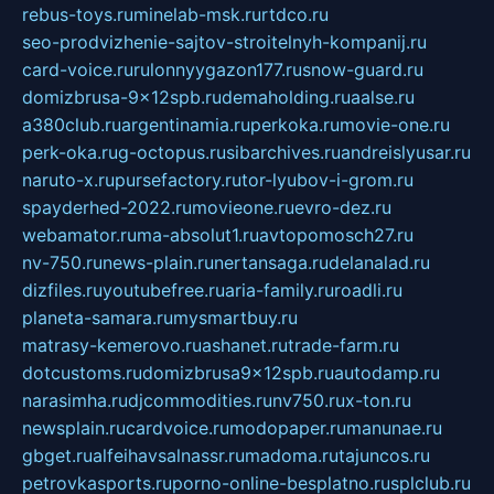
rebus-toys.ru
minelab-msk.ru
rtdco.ru
seo-prodvizhenie-sajtov-stroitelnyh-kompanij.ru
card-voice.ru
rulonnyygazon177.ru
snow-guard.ru
domizbrusa-9x12spb.ru
demaholding.ru
aalse.ru
a380club.ru
argentinamia.ru
perkoka.ru
movie-one.ru
perk-oka.ru
g-octopus.ru
sibarchives.ru
andreislyusar.ru
naruto-x.ru
pursefactory.ru
tor-lyubov-i-grom.ru
spayderhed-2022.ru
movieone.ru
evro-dez.ru
webamator.ru
ma-absolut1.ru
avtopomosch27.ru
nv-750.ru
news-plain.ru
nertansaga.ru
delanalad.ru
dizfiles.ru
youtubefree.ru
aria-family.ru
roadli.ru
planeta-samara.ru
mysmartbuy.ru
matrasy-kemerovo.ru
ashanet.ru
trade-farm.ru
dotcustoms.ru
domizbrusa9x12spb.ru
autodamp.ru
narasimha.ru
djcommodities.ru
nv750.ru
x-ton.ru
newsplain.ru
cardvoice.ru
modopaper.ru
manunae.ru
gbget.ru
alfeihavsalnassr.ru
madoma.ru
tajuncos.ru
petrovkasports.ru
porno-online-besplatno.ru
splclub.ru