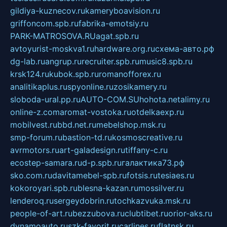
gildiya-kuznecov.ru
kameryboavision.ru
griffoncom.spb.ru
fabrika-emotsiy.ru
PARK-MATROSOVA.RU
agat.spb.ru
avtoyurist-moskva1.ru
hardware.org.ru
схема-авто.рф
dg-lab.ru
angrup.ru
recruiter.spb.ru
music8.spb.ru
krsk124.ru
kubok.spb.ru
romanofforex.ru
analitikaplus.ru
spyonline.ru
zosikamery.ru
sloboda-ural.pp.ru
AUTO-COM.SU
hohota.net
alimy.ru
online-z.com
aromat-vostoka.ru
otdelkaexp.ru
mobilvest.ru
bbd.net.ru
mebelshop.msk.ru
smp-forum.ru
bastion-td.ru
kosmoscreative.ru
avrmotors.ru
art-galadesign.ru
tiffany-c.ru
ecostep-samara.ru
d-p.spb.ru
галактика73.рф
sko.com.ru
davitamebel-spb.ru
fotsis.ru
tesiaes.ru
kokoroyari.spb.ru
blesna-kazan.ru
mossilver.ru
lenderoq.ru
sergeydobrin.ru
tochkazvuka.msk.ru
people-of-art.ru
bezzubova.ru
clubtibet.ru
orior-aks.ru
dynamoauto.ru
szk-favorit.ru
carlines.ru
flatnsk.ru