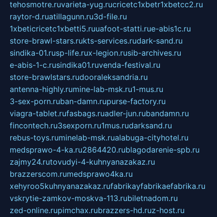
tehosmotre.ru
varieta-yug.ru
cricetc1xbetr1xbetcc2.ru
raytor-d.ru
atillagunn.ru
3d-file.ru
1xbeticricetc1xbetti5.ru
uafoot-statti.ru
e-abis1c.ru
store-brawl-stars.ru
kts-services.ru
dark-sand.ru
sindika-01.ru
sp-life.ru
x-legion.ru
sib-archives.ru
e-abis-1-c.ru
sindika01.ru
venda-festival.ru
store-brawlstars.ru
dooraleksandria.ru
antenna-highly.ru
mine-lab-msk.ru
1-mus.ru
3-sex-porn.ru
ban-damn.ru
purse-factory.ru
viagra-tablet.ru
fasbags.ru
adler-jun.ru
bandamn.ru
fincontech.ru
3sexporn.ru
1mus.ru
darksand.ru
rebus-toys.ru
minelab-msk.ru
alabuga-cityhotel.ru
medsprawo-4-ka.ru
2864420.ru
blagodarenie-spb.ru
zajmy24.ru
tovudyi-4-kuhnyanazakaz.ru
brazzerscom.ru
medsprawo4ka.ru
xehyroo5kuhnyanazakaz.ru
fabrikayfabrikaefabrika.ru
vskrytie-zamkov-moskva-113.ru
biletnadom.ru
zed-online.ru
pimchax.ru
brazzers-hd.ru
z-host.ru