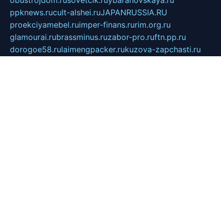
ppknews.ru
cult-alshei.ru
JAPANRUSSIA.RU
proekciyamebel.ru
imper-finans.ru
rim.org.ru
glamourai.ru
brassminus.ru
zabor-pro.ru
ftn.pp.ru
dorogoe58.ru
laimengpacker.ru
kuzova-zapchasti.ru
sageerp.ru
taxodrom.ru
dsrazvitie.ru
hardcity.net.ru
ratinghomegames.ru
topservice25.ru
gubernyan.ru
gtglasslined.ru
ii4.ru
tssport.spb.ru
andorra24.com
blackwallstreet.ru
oboimos.ru
optim-doors.com.ru
ikuch.ru
nycr.org.ru
npa21.ru
vremya-ch.spb.ru
desert000.ru
ivtorgi.ru
ifiori.ru
catalog-statei.ru
dcv.org.ru
spetsmaster174.ru
ipkameryhiseeu.ru
dum26.ru
ruspol.spb.ru
fr-opendp.ru
kam-solnyshko.ru
cheyenne-arapaho.ru
sevzapmetal.spb.ru
ted-lapidus.spb.ru
parasite-eliminator.ru
sigma-complete.ru
modernworld.ru
dama-moda.ru
eholot-group.ru
sk-nvkz.ru
DRONGOLD.RU
democratia2.ru
i-farmer.ru
mass-sport.org