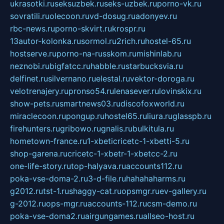
ukrasotki.ru
seksuzbek.ru
seks-uzbek.ru
porno-vk.ru
sovratili.ru
olecoon.ru
vd-dosug.ru
adonyev.ru
rbc-news.ru
porno-skvirt.ru
krospr.ru
13autor-kolonka.ru
sormol.ru
2rich.ru
hostel-65.ru
hostserve.ru
porno-na-russkom.ru
mishinlab.ru
neznobi.ru
bigfatcc.ru
habble.ru
starbucksvia.ru
delfinet.ru
silvernano.ru
elestal.ru
vektor-doroga.ru
velotrenajery.ru
pronso54.ru
lenasever.ru
lovinskix.ru
show-pets.ru
smartnews03.ru
discofoxworld.ru
miraclecoon.ru
pongup.ru
hostel65.ru
liura.ru
glasspb.ru
firehunters.ru
gribowo.ru
gnalis.ru
bulkitula.ru
hometown-france.ru
1-xbeticricetc-1-xbetti-5.ru
shop-garena.ru
cricetc-1-xbetr-1-xbetcc-2.ru
one-life-story.ru
top-halyava.ru
accounts112.ru
poka-vse-doma-2.ru
3-d-file.ru
hahahaharms.ru
g2012.ru
tst-1.ru
shaggy-cat.ru
opsmgr.ru
ev-gallery.ru
g-2012.ru
ops-mgr.ru
accounts-112.ru
csm-demo.ru
poka-vse-doma2.ru
airgungames.ru
allseo-host.ru