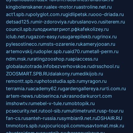
kingbolenskaner.ru
alex-motor.ru
astroline.net.ru
act1.spb.ru
polyglot.com.ru
gidlipetsk.ru
ooo-driada.ru
detsad125.ru
mir-zdoroviya.ru
bruslanovo.ru
siterem.ru
council.spb.ru
лодкипатриот.рф
kafekolizey.ru
iclub.net.ru
gazon-easy.ru
sugarepilekb.ru
grinox.ru
pylesostineco.ru
msts-ozarenie.ru
kameryjooan.ru
artemovskij.ru
dopler.spb.ru
aid70.ru
metall-perm.ru
ndm.msk.ru
ratingzooshop.ru
apiaccess.ru
globalautotrade.info
bezverhovskoe.ru
drsschool.ru
ZOOSMART.SPB.RU
dalakony.ru
medikijob.ru
remontt.spb.ru
photostudia.spb.ru
myragon.ru
terramia.ru
academy62.ru
gardengallereya.ru
rti.com.ru
artem-news.ru
biserinca.ru
krasnodarkurort.com
imshowtv.ru
mebel-v-tule.ru
mobtopik.ru
pcsecurity.net.ru
tool-sib.ru
multimetrunit.ru
sp-tour.ru
fan-cs.ru
santeh-russia.ru
symbian9.net.ru
DSHAIR.RU
tmmotors.spb.ru
xjocuricopii.com
musavtomat.msk.ru
obustrojdom.ru
sovetcik.ru
ybaranovskaya.ru