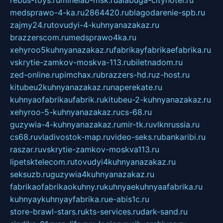
rebus-toys.ru
minelab-msk.ru
alabuga-cityhotel.ru
medsprawo-4-ka.ru
2864420.ru
blagodarenie-spb.ru
zajmy24.ru
tovudyi-4-kuhnyanazakaz.ru
brazzerscom.ru
medsprawo4ka.ru
xehyroo5kuhnyanazakaz.ru
fabrikayfabrikaefabrika.ru
vskrytie-zamkov-moskva-113.ru
biletnadom.ru
zed-online.ru
pimchax.ru
brazzers-hd.ru
z-host.ru
kitubeu2kuhnyanazakaz.ru
naperekate.ru
kuhnyaofabrikaufabrik.ru
kitubeu-2-kuhnyanazakaz.ru
xehyroo-5-kuhnyanazakaz.ru
cs-68.ru
guzywia-4-kuhnyanazakaz.ru
mir-tk.ru
vlknrussia.ru
cs68.ru
vladivostok-map.ru
video-seks.ru
bankaribi.ru
raszar.ru
vskrytie-zamkov-moskva113.ru
lipetsktelecom.ru
tovudyi4kuhnyanazakaz.ru
seksuzb.ru
guzywia4kuhnyanazakaz.ru
fabrikaofabrikaokuhny.ru
kuhnyaekuhnyaafabrika.ru
kuhnyaykuhnyayfabrika.ru
e-abis1c.ru
store-brawl-stars.ru
kts-services.ru
dark-sand.ru