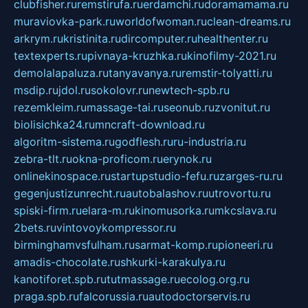
clubfisher.ru
remstirufa.ru
erdamchi.ru
doramamama.ru
muraviovka-park.ru
worldofwoman.ru
clean-dreams.ru
arkrym.ru
kristinita.ru
dircomputer.ru
healthenter.ru
textexperts.ru
pivnaya-kruzhka.ru
kinofilmy-2021.ru
demolalapaluza.ru
tanyavanya.ru
remstir-tolyatti.ru
msdip.ru
jdol.ru
sokolovr.ru
newtech-spb.ru
rezemkleim.ru
massage-tai.ru
seonub.ru
zvonitut.ru
biolisichka24.ru
mncraft-download.ru
algoritm-sistema.ru
godflesh.ru
ru-industria.ru
zebra-tlt.ru
okna-proficom.ru
erynok.ru
onlinekinospace.ru
startupstudio-fefu.ru
zarges-ru.ru
gegenjustizunrecht.ru
autobalashov.ru
utrovortu.ru
spiski-firm.ru
elara-m.ru
kinomusorka.ru
mkcslava.ru
2bets.ru
vintovoykompressor.ru
birminghamvsfulham.ru
sarmat-komp.ru
pioneeri.ru
amadis-chocolate.ru
shkurki-karakulya.ru
kanotiforet.spb.ru
tutmassage.ru
ecolog.org.ru
praga.spb.ru
falcorussia.ru
autodoctorservis.ru