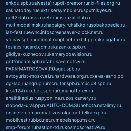
ankou.spb.ru
alvesta1.ru
pdf-creator.ru
nix-files.org.ru
sakhatoday.ru
elektrikersymboler.ru
sputnikyes.ru
golf2club.msk.ru
aeforums.ru
zallclub.ru
multimodal.msk.ru
habaigry.ru
haikko.ru
sobakopedia.ru
isz-fest.ru
ewnc.info
screensaver-clock.net.ru
volnav.spb.ru
comnat.ru
npf.net.ru
7bit.pp.ru
kalugatur.ru
tesiaes.ru
card.com.ru
kazanka.spb.ru
gildiya-kuznecov.ru
kameryboavision.ru
griffoncom.spb.ru
fabrika-emotsiy.ru
PARK-MATROSOVA.RU
agat.spb.ru
avtoyurist-moskva1.ru
hardware.org.ru
схема-авто.рф
dg-lab.ru
angrup.ru
recruiter.spb.ru
music8.spb.ru
krsk124.ru
kubok.spb.ru
romanofforex.ru
analitikaplus.ru
spyonline.ru
zosikamery.ru
sloboda-ural.pp.ru
AUTO-COM.SU
hohota.net
alimy.ru
online-z.com
aromat-vostoka.ru
otdelkaexp.ru
mobilvest.ru
bbd.net.ru
mebelshop.msk.ru
smp-forum.ru
bastion-td.ru
kosmoscreative.ru