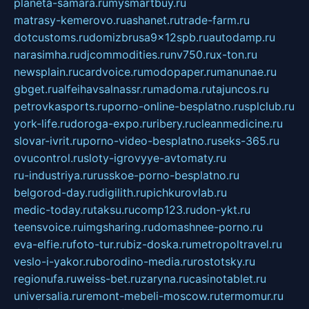
planeta-samara.ru
mysmartbuy.ru
matrasy-kemerovo.ru
ashanet.ru
trade-farm.ru
dotcustoms.ru
domizbrusa9x12spb.ru
autodamp.ru
narasimha.ru
djcommodities.ru
nv750.ru
x-ton.ru
newsplain.ru
cardvoice.ru
modopaper.ru
manunae.ru
gbget.ru
alfeihavsalnassr.ru
madoma.ru
tajuncos.ru
petrovkasports.ru
porno-online-besplatno.ru
splclub.ru
york-life.ru
doroga-expo.ru
ribery.ru
cleanmedicine.ru
slovar-ivrit.ru
porno-video-besplatno.ru
seks-365.ru
ovucontrol.ru
sloty-igrovyye-avtomaty.ru
ru-industriya.ru
russkoe-porno-besplatno.ru
belgorod-day.ru
digilith.ru
pichkurovlab.ru
medic-today.ru
taksu.ru
comp123.ru
don-ykt.ru
teensvoice.ru
imgsharing.ru
domashnee-porno.ru
eva-elfie.ru
foto-tur.ru
biz-doska.ru
metropoltravel.ru
veslo-i-yakor.ru
borodino-media.ru
rostotsky.ru
regionufa.ru
weiss-bet.ru
zaryna.ru
casinotablet.ru
universalia.ru
remont-mebeli-moscow.ru
termomur.ru