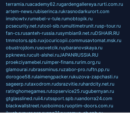
terramia.ru
academy62.ru
gardengallereya.ru
rti.com.ru
artem-news.ru
biserinca.ru
krasnodarkurort.com
imshowtv.ru
mebel-v-tule.ru
mobtopik.ru
pcsecurity.net.ru
tool-sib.ru
multimetrunit.ru
sp-tour.ru
fan-cs.ru
santeh-russia.ru
symbian9.net.ru
DSHAIR.RU
tmmotors.spb.ru
xjocuricopii.com
musavtomat.msk.ru
obustrojdom.ru
sovetcik.ru
ybaranovskaya.ru
ppknews.ru
cult-alshei.ru
JAPANRUSSIA.RU
proekciyamebel.ru
imper-finans.ru
rim.org.ru
glamourai.ru
brassminus.ru
zabor-pro.ru
ftn.pp.ru
dorogoe58.ru
laimengpacker.ru
kuzova-zapchasti.ru
sageerp.ru
taxodrom.ru
dsrazvitie.ru
hardcity.net.ru
ratinghomegames.ru
topservice25.ru
gubernyan.ru
gtglasslined.ru
ii4.ru
tssport.spb.ru
andorra24.com
blackwallstreet.ru
oboimos.ru
optim-doors.com.ru
ikuch.ru
nycr.org.ru
npa21.ru
vremya-ch.spb.ru
desert000.ru
ivtorgi.ru
ifiori.ru
catalog-statei.ru
dcv.org.ru
spetsmaster174.ru
ipkameryhiseeu.ru