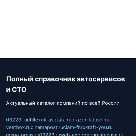
Полный справочник автосервисов
и СТО
Актуальный каталог компаний по всей России
03223.ru
ufille.ru
krasotata.ru
prazdnikdushi.ru
veetbox.ru
cinemapost.ru
ciam-fr.ru
kraft-you.ru
mega-press.ru
03223.ru
web-explore.ru
rastenuya.ru