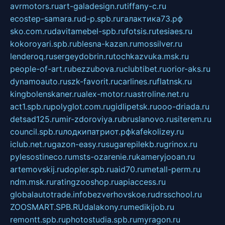
avrmotors.ru
art-galadesign.ru
tiffany-c.ru
ecostep-samara.ru
d-p.spb.ru
галактика73.рф
sko.com.ru
davitamebel-spb.ru
fotsis.ru
tesiaes.ru
kokoroyari.spb.ru
blesna-kazan.ru
mossilver.ru
lenderoq.ru
sergeydobrin.ru
tochkazvuka.msk.ru
people-of-art.ru
bezzubova.ru
clubtibet.ru
orior-aks.ru
dynamoauto.ru
szk-favorit.ru
carlines.ru
flatnsk.ru
kingbolenskaner.ru
alex-motor.ru
astroline.net.ru
act1.spb.ru
polyglot.com.ru
gidlipetsk.ru
ooo-driada.ru
detsad125.ru
mir-zdoroviya.ru
bruslanovo.ru
siterem.ru
council.spb.ru
лодкипатриот.рф
kafekolizey.ru
iclub.net.ru
gazon-easy.ru
sugarepilekb.ru
grinox.ru
pylesostineco.ru
msts-ozarenie.ru
kameryjooan.ru
artemovskij.ru
dopler.spb.ru
aid70.ru
metall-perm.ru
ndm.msk.ru
ratingzooshop.ru
apiaccess.ru
globalautotrade.info
bezverhovskoe.ru
drsschool.ru
ZOOSMART.SPB.RU
dalakony.ru
medikijob.ru
remontt.spb.ru
photostudia.spb.ru
myragon.ru