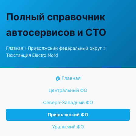
Полный справочник
автосервисов и СТО
Главная
»
Приволжский федеральный округ
»
Техстанция Electro Nord
🏠 Главная
Центральный ФО
Северо-Западный ФО
Приволжский ФО
Уральский ФО