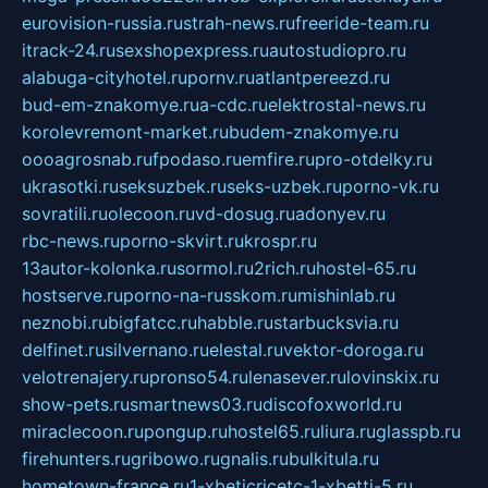
eurovision-russia.ru
strah-news.ru
freeride-team.ru
itrack-24.ru
sexshopexpress.ru
autostudiopro.ru
alabuga-cityhotel.ru
pornv.ru
atlantpereezd.ru
bud-em-znakomye.ru
a-cdc.ru
elektrostal-news.ru
korolevremont-market.ru
budem-znakomye.ru
oooagrosnab.ru
fpodaso.ru
emfire.ru
pro-otdelky.ru
ukrasotki.ru
seksuzbek.ru
seks-uzbek.ru
porno-vk.ru
sovratili.ru
olecoon.ru
vd-dosug.ru
adonyev.ru
rbc-news.ru
porno-skvirt.ru
krospr.ru
13autor-kolonka.ru
sormol.ru
2rich.ru
hostel-65.ru
hostserve.ru
porno-na-russkom.ru
mishinlab.ru
neznobi.ru
bigfatcc.ru
habble.ru
starbucksvia.ru
delfinet.ru
silvernano.ru
elestal.ru
vektor-doroga.ru
velotrenajery.ru
pronso54.ru
lenasever.ru
lovinskix.ru
show-pets.ru
smartnews03.ru
discofoxworld.ru
miraclecoon.ru
pongup.ru
hostel65.ru
liura.ru
glasspb.ru
firehunters.ru
gribowo.ru
gnalis.ru
bulkitula.ru
hometown-france.ru
1-xbeticricetc-1-xbetti-5.ru