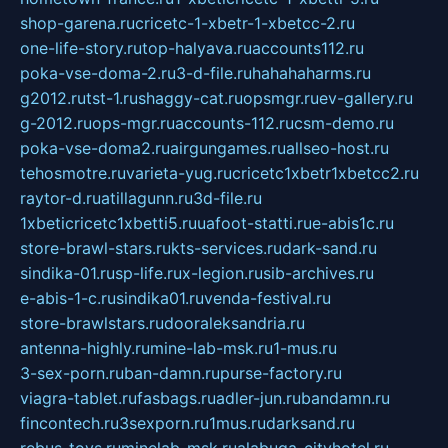
shop-garena.ru
cricetc-1-xbetr-1-xbetcc-2.ru
one-life-story.ru
top-halyava.ru
accounts112.ru
poka-vse-doma-2.ru
3-d-file.ru
hahahaharms.ru
g2012.ru
tst-1.ru
shaggy-cat.ru
opsmgr.ru
ev-gallery.ru
g-2012.ru
ops-mgr.ru
accounts-112.ru
csm-demo.ru
poka-vse-doma2.ru
airgungames.ru
allseo-host.ru
tehosmotre.ru
varieta-yug.ru
cricetc1xbetr1xbetcc2.ru
raytor-d.ru
atillagunn.ru
3d-file.ru
1xbeticricetc1xbetti5.ru
uafoot-statti.ru
e-abis1c.ru
store-brawl-stars.ru
kts-services.ru
dark-sand.ru
sindika-01.ru
sp-life.ru
x-legion.ru
sib-archives.ru
e-abis-1-c.ru
sindika01.ru
venda-festival.ru
store-brawlstars.ru
dooraleksandria.ru
antenna-highly.ru
mine-lab-msk.ru
1-mus.ru
3-sex-porn.ru
ban-damn.ru
purse-factory.ru
viagra-tablet.ru
fasbags.ru
adler-jun.ru
bandamn.ru
fincontech.ru
3sexporn.ru
1mus.ru
darksand.ru