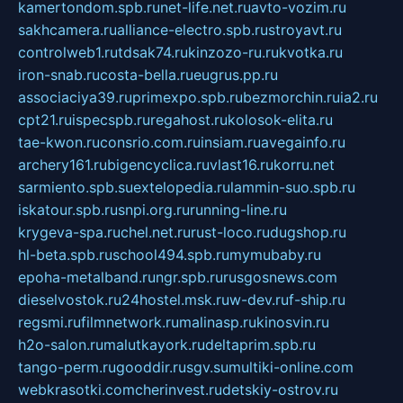
kamertondom.spb.ru
net-life.net.ru
avto-vozim.ru
sakhcamera.ru
alliance-electro.spb.ru
stroyavt.ru
controlweb1.ru
tdsak74.ru
kinzozo-ru.ru
kvotka.ru
iron-snab.ru
costa-bella.ru
eugrus.pp.ru
associaciya39.ru
primexpo.spb.ru
bezmorchin.ru
ia2.ru
cpt21.ru
ispecspb.ru
regahost.ru
kolosok-elita.ru
tae-kwon.ru
consrio.com.ru
insiam.ru
avegainfo.ru
archery161.ru
bigencyclica.ru
vlast16.ru
korru.net
sarmiento.spb.su
extelopedia.ru
lammin-suo.spb.ru
iskatour.spb.ru
snpi.org.ru
running-line.ru
krygeva-spa.ru
chel.net.ru
rust-loco.ru
dugshop.ru
hl-beta.spb.ru
school494.spb.ru
mymubaby.ru
epoha-metalband.ru
ngr.spb.ru
rusgosnews.com
dieselvostok.ru
24hostel.msk.ru
w-dev.ru
f-ship.ru
regsmi.ru
filmnetwork.ru
malinasp.ru
kinosvin.ru
h2o-salon.ru
malutkayork.ru
deltaprim.spb.ru
tango-perm.ru
gooddir.ru
sgv.su
multiki-online.com
webkrasotki.com
cherinvest.ru
detskiy-ostrov.ru