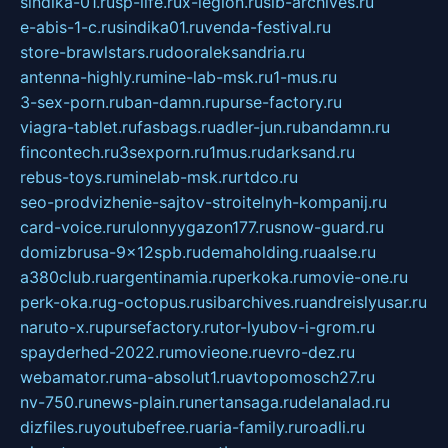
sindika-01.ru
sp-life.ru
x-legion.ru
sib-archives.ru
e-abis-1-c.ru
sindika01.ru
venda-festival.ru
store-brawlstars.ru
dooraleksandria.ru
antenna-highly.ru
mine-lab-msk.ru
1-mus.ru
3-sex-porn.ru
ban-damn.ru
purse-factory.ru
viagra-tablet.ru
fasbags.ru
adler-jun.ru
bandamn.ru
fincontech.ru
3sexporn.ru
1mus.ru
darksand.ru
rebus-toys.ru
minelab-msk.ru
rtdco.ru
seo-prodvizhenie-sajtov-stroitelnyh-kompanij.ru
card-voice.ru
rulonnyygazon177.ru
snow-guard.ru
domizbrusa-9x12spb.ru
demaholding.ru
aalse.ru
a380club.ru
argentinamia.ru
perkoka.ru
movie-one.ru
perk-oka.ru
g-octopus.ru
sibarchives.ru
andreislyusar.ru
naruto-x.ru
pursefactory.ru
tor-lyubov-i-grom.ru
spayderhed-2022.ru
movieone.ru
evro-dez.ru
webamator.ru
ma-absolut1.ru
avtopomosch27.ru
nv-750.ru
news-plain.ru
nertansaga.ru
delanalad.ru
dizfiles.ru
youtubefree.ru
aria-family.ru
roadli.ru