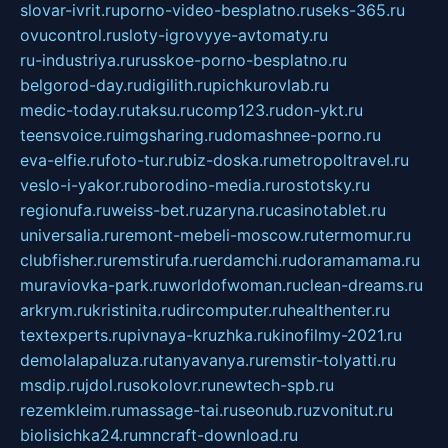
slovar-ivrit.ru
porno-video-besplatno.ru
seks-365.ru
ovucontrol.ru
sloty-igrovyye-avtomaty.ru
ru-industriya.ru
russkoe-porno-besplatno.ru
belgorod-day.ru
digilith.ru
pichkurovlab.ru
medic-today.ru
taksu.ru
comp123.ru
don-ykt.ru
teensvoice.ru
imgsharing.ru
domashnee-porno.ru
eva-elfie.ru
foto-tur.ru
biz-doska.ru
metropoltravel.ru
veslo-i-yakor.ru
borodino-media.ru
rostotsky.ru
regionufa.ru
weiss-bet.ru
zaryna.ru
casinotablet.ru
universalia.ru
remont-mebeli-moscow.ru
termomur.ru
clubfisher.ru
remstirufa.ru
erdamchi.ru
doramamama.ru
muraviovka-park.ru
worldofwoman.ru
clean-dreams.ru
arkrym.ru
kristinita.ru
dircomputer.ru
healthenter.ru
textexperts.ru
pivnaya-kruzhka.ru
kinofilmy-2021.ru
demolalapaluza.ru
tanyavanya.ru
remstir-tolyatti.ru
msdip.ru
jdol.ru
sokolovr.ru
newtech-spb.ru
rezemkleim.ru
massage-tai.ru
seonub.ru
zvonitut.ru
biolisichka24.ru
mncraft-download.ru