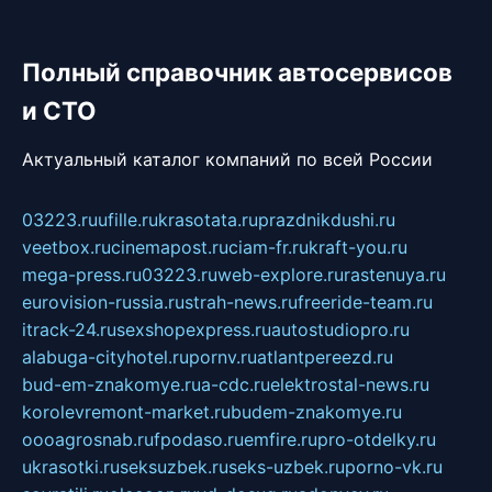
Полный справочник автосервисов
и СТО
Актуальный каталог компаний по всей России
03223.ru
ufille.ru
krasotata.ru
prazdnikdushi.ru
veetbox.ru
cinemapost.ru
ciam-fr.ru
kraft-you.ru
mega-press.ru
03223.ru
web-explore.ru
rastenuya.ru
eurovision-russia.ru
strah-news.ru
freeride-team.ru
itrack-24.ru
sexshopexpress.ru
autostudiopro.ru
alabuga-cityhotel.ru
pornv.ru
atlantpereezd.ru
bud-em-znakomye.ru
a-cdc.ru
elektrostal-news.ru
korolevremont-market.ru
budem-znakomye.ru
oooagrosnab.ru
fpodaso.ru
emfire.ru
pro-otdelky.ru
ukrasotki.ru
seksuzbek.ru
seks-uzbek.ru
porno-vk.ru