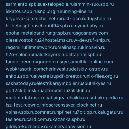
sarmiento.spb.su
extelopedia.ru
lammin-suo.spb.ru
iskatour.spb.ru
snpi.org.ru
running-line.ru
krygeva-spa.ru
chel.net.ru
rust-loco.ru
dugshop.ru
hl-beta.spb.ru
school494.spb.ru
mymubaby.ru
epoha-metalband.ru
ngr.spb.ru
rusgosnews.com
dieselvostok.ru
24hostel.msk.ru
w-dev.ru
f-ship.ru
regsmi.ru
filmnetwork.ru
malinasp.ru
kinosvin.ru
h2o-salon.ru
malutkayork.ru
deltaprim.spb.ru
tango-perm.ru
gooddir.ru
sgv.su
multiki-online.com
webkrasotki.com
cherinvest.ru
detskiy-ostrov.ru
ankou.spb.ru
alvesta1.ru
pdf-creator.ru
nix-files.org.ru
sakhatoday.ru
elektrikersymboler.ru
sputnikyes.ru
golf2club.msk.ru
aeforums.ru
zallclub.ru
multimodal.msk.ru
habaigry.ru
haikko.ru
sobakopedia.ru
isz-fest.ru
ewnc.info
screensaver-clock.net.ru
volnav.spb.ru
comnat.ru
npf.net.ru
7bit.pp.ru
kalugatur.ru
tesiaes.ru
card.com.ru
kazanka.spb.ru
gildiya-kuznecov.ru
kameryboavision.ru