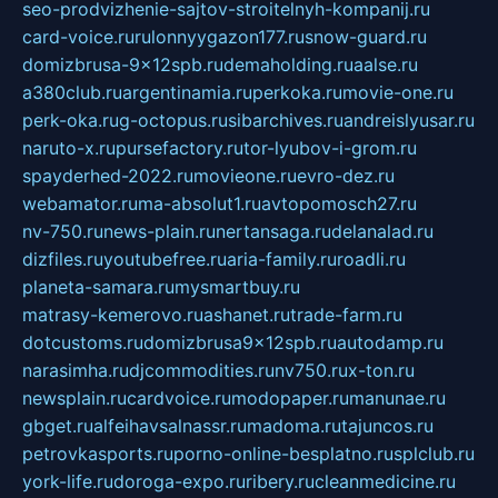
seo-prodvizhenie-sajtov-stroitelnyh-kompanij.ru
card-voice.ru
rulonnyygazon177.ru
snow-guard.ru
domizbrusa-9x12spb.ru
demaholding.ru
aalse.ru
a380club.ru
argentinamia.ru
perkoka.ru
movie-one.ru
perk-oka.ru
g-octopus.ru
sibarchives.ru
andreislyusar.ru
naruto-x.ru
pursefactory.ru
tor-lyubov-i-grom.ru
spayderhed-2022.ru
movieone.ru
evro-dez.ru
webamator.ru
ma-absolut1.ru
avtopomosch27.ru
nv-750.ru
news-plain.ru
nertansaga.ru
delanalad.ru
dizfiles.ru
youtubefree.ru
aria-family.ru
roadli.ru
planeta-samara.ru
mysmartbuy.ru
matrasy-kemerovo.ru
ashanet.ru
trade-farm.ru
dotcustoms.ru
domizbrusa9x12spb.ru
autodamp.ru
narasimha.ru
djcommodities.ru
nv750.ru
x-ton.ru
newsplain.ru
cardvoice.ru
modopaper.ru
manunae.ru
gbget.ru
alfeihavsalnassr.ru
madoma.ru
tajuncos.ru
petrovkasports.ru
porno-online-besplatno.ru
splclub.ru
york-life.ru
doroga-expo.ru
ribery.ru
cleanmedicine.ru