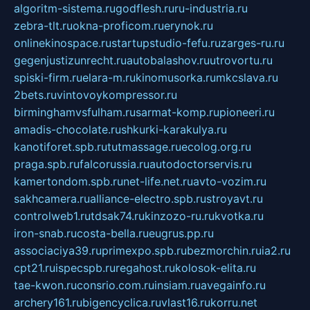
algoritm-sistema.ru
godflesh.ru
ru-industria.ru
zebra-tlt.ru
okna-proficom.ru
erynok.ru
onlinekinospace.ru
startupstudio-fefu.ru
zarges-ru.ru
gegenjustizunrecht.ru
autobalashov.ru
utrovortu.ru
spiski-firm.ru
elara-m.ru
kinomusorka.ru
mkcslava.ru
2bets.ru
vintovoykompressor.ru
birminghamvsfulham.ru
sarmat-komp.ru
pioneeri.ru
amadis-chocolate.ru
shkurki-karakulya.ru
kanotiforet.spb.ru
tutmassage.ru
ecolog.org.ru
praga.spb.ru
falcorussia.ru
autodoctorservis.ru
kamertondom.spb.ru
net-life.net.ru
avto-vozim.ru
sakhcamera.ru
alliance-electro.spb.ru
stroyavt.ru
controlweb1.ru
tdsak74.ru
kinzozo-ru.ru
kvotka.ru
iron-snab.ru
costa-bella.ru
eugrus.pp.ru
associaciya39.ru
primexpo.spb.ru
bezmorchin.ru
ia2.ru
cpt21.ru
ispecspb.ru
regahost.ru
kolosok-elita.ru
tae-kwon.ru
consrio.com.ru
insiam.ru
avegainfo.ru
archery161.ru
bigencyclica.ru
vlast16.ru
korru.net