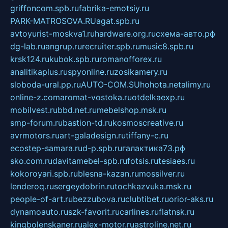
griffoncom.spb.ru
fabrika-emotsiy.ru
PARK-MATROSOVA.RU
agat.spb.ru
avtoyurist-moskva1.ru
hardware.org.ru
схема-авто.рф
dg-lab.ru
angrup.ru
recruiter.spb.ru
music8.spb.ru
krsk124.ru
kubok.spb.ru
romanofforex.ru
analitikaplus.ru
spyonline.ru
zosikamery.ru
sloboda-ural.pp.ru
AUTO-COM.SU
hohota.net
alimy.ru
online-z.com
aromat-vostoka.ru
otdelkaexp.ru
mobilvest.ru
bbd.net.ru
mebelshop.msk.ru
smp-forum.ru
bastion-td.ru
kosmoscreative.ru
avrmotors.ru
art-galadesign.ru
tiffany-c.ru
ecostep-samara.ru
d-p.spb.ru
галактика73.рф
sko.com.ru
davitamebel-spb.ru
fotsis.ru
tesiaes.ru
kokoroyari.spb.ru
blesna-kazan.ru
mossilver.ru
lenderoq.ru
sergeydobrin.ru
tochkazvuka.msk.ru
people-of-art.ru
bezzubova.ru
clubtibet.ru
orior-aks.ru
dynamoauto.ru
szk-favorit.ru
carlines.ru
flatnsk.ru
kingbolenskaner.ru
alex-motor.ru
astroline.net.ru