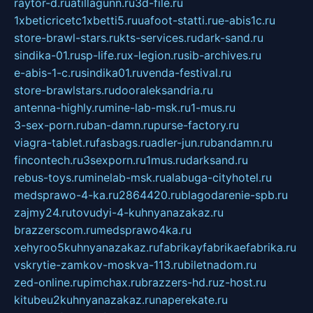
raytor-d.ru
atillagunn.ru
3d-file.ru
1xbeticricetc1xbetti5.ru
uafoot-statti.ru
e-abis1c.ru
store-brawl-stars.ru
kts-services.ru
dark-sand.ru
sindika-01.ru
sp-life.ru
x-legion.ru
sib-archives.ru
e-abis-1-c.ru
sindika01.ru
venda-festival.ru
store-brawlstars.ru
dooraleksandria.ru
antenna-highly.ru
mine-lab-msk.ru
1-mus.ru
3-sex-porn.ru
ban-damn.ru
purse-factory.ru
viagra-tablet.ru
fasbags.ru
adler-jun.ru
bandamn.ru
fincontech.ru
3sexporn.ru
1mus.ru
darksand.ru
rebus-toys.ru
minelab-msk.ru
alabuga-cityhotel.ru
medsprawo-4-ka.ru
2864420.ru
blagodarenie-spb.ru
zajmy24.ru
tovudyi-4-kuhnyanazakaz.ru
brazzerscom.ru
medsprawo4ka.ru
xehyroo5kuhnyanazakaz.ru
fabrikayfabrikaefabrika.ru
vskrytie-zamkov-moskva-113.ru
biletnadom.ru
zed-online.ru
pimchax.ru
brazzers-hd.ru
z-host.ru
kitubeu2kuhnyanazakaz.ru
naperekate.ru