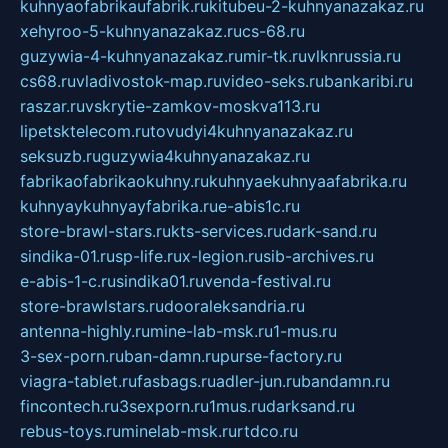
kuhnyaofabrikaufabrik.ru
kitubeu-2-kuhnyanazakaz.ru
xehyroo-5-kuhnyanazakaz.ru
cs-68.ru
guzywia-4-kuhnyanazakaz.ru
mir-tk.ru
vlknrussia.ru
cs68.ru
vladivostok-map.ru
video-seks.ru
bankaribi.ru
raszar.ru
vskrytie-zamkov-moskva113.ru
lipetsktelecom.ru
tovudyi4kuhnyanazakaz.ru
seksuzb.ru
guzywia4kuhnyanazakaz.ru
fabrikaofabrikaokuhny.ru
kuhnyaekuhnyaafabrika.ru
kuhnyaykuhnyayfabrika.ru
e-abis1c.ru
store-brawl-stars.ru
kts-services.ru
dark-sand.ru
sindika-01.ru
sp-life.ru
x-legion.ru
sib-archives.ru
e-abis-1-c.ru
sindika01.ru
venda-festival.ru
store-brawlstars.ru
dooraleksandria.ru
antenna-highly.ru
mine-lab-msk.ru
1-mus.ru
3-sex-porn.ru
ban-damn.ru
purse-factory.ru
viagra-tablet.ru
fasbags.ru
adler-jun.ru
bandamn.ru
fincontech.ru
3sexporn.ru
1mus.ru
darksand.ru
rebus-toys.ru
minelab-msk.ru
rtdco.ru