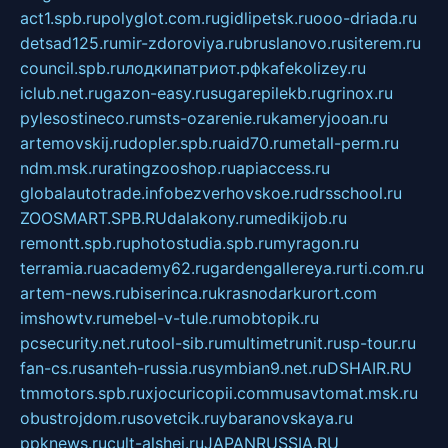
act1.spb.ru
polyglot.com.ru
gidlipetsk.ru
ooo-driada.ru
detsad125.ru
mir-zdoroviya.ru
bruslanovo.ru
siterem.ru
council.spb.ru
лодкипатриот.рф
kafekolizey.ru
iclub.net.ru
gazon-easy.ru
sugarepilekb.ru
grinox.ru
pylesostineco.ru
msts-ozarenie.ru
kameryjooan.ru
artemovskij.ru
dopler.spb.ru
aid70.ru
metall-perm.ru
ndm.msk.ru
ratingzooshop.ru
apiaccess.ru
globalautotrade.info
bezverhovskoe.ru
drsschool.ru
ZOOSMART.SPB.RU
dalakony.ru
medikijob.ru
remontt.spb.ru
photostudia.spb.ru
myragon.ru
terramia.ru
academy62.ru
gardengallereya.ru
rti.com.ru
artem-news.ru
biserinca.ru
krasnodarkurort.com
imshowtv.ru
mebel-v-tule.ru
mobtopik.ru
pcsecurity.net.ru
tool-sib.ru
multimetrunit.ru
sp-tour.ru
fan-cs.ru
santeh-russia.ru
symbian9.net.ru
DSHAIR.RU
tmmotors.spb.ru
xjocuricopii.com
musavtomat.msk.ru
obustrojdom.ru
sovetcik.ru
ybaranovskaya.ru
ppknews.ru
cult-alshei.ru
JAPANRUSSIA.RU