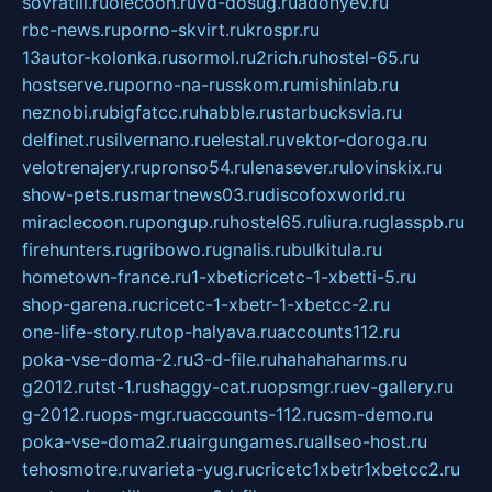
sovratili.ru
olecoon.ru
vd-dosug.ru
adonyev.ru
rbc-news.ru
porno-skvirt.ru
krospr.ru
13autor-kolonka.ru
sormol.ru
2rich.ru
hostel-65.ru
hostserve.ru
porno-na-russkom.ru
mishinlab.ru
neznobi.ru
bigfatcc.ru
habble.ru
starbucksvia.ru
delfinet.ru
silvernano.ru
elestal.ru
vektor-doroga.ru
velotrenajery.ru
pronso54.ru
lenasever.ru
lovinskix.ru
show-pets.ru
smartnews03.ru
discofoxworld.ru
miraclecoon.ru
pongup.ru
hostel65.ru
liura.ru
glasspb.ru
firehunters.ru
gribowo.ru
gnalis.ru
bulkitula.ru
hometown-france.ru
1-xbeticricetc-1-xbetti-5.ru
shop-garena.ru
cricetc-1-xbetr-1-xbetcc-2.ru
one-life-story.ru
top-halyava.ru
accounts112.ru
poka-vse-doma-2.ru
3-d-file.ru
hahahaharms.ru
g2012.ru
tst-1.ru
shaggy-cat.ru
opsmgr.ru
ev-gallery.ru
g-2012.ru
ops-mgr.ru
accounts-112.ru
csm-demo.ru
poka-vse-doma2.ru
airgungames.ru
allseo-host.ru
tehosmotre.ru
varieta-yug.ru
cricetc1xbetr1xbetcc2.ru