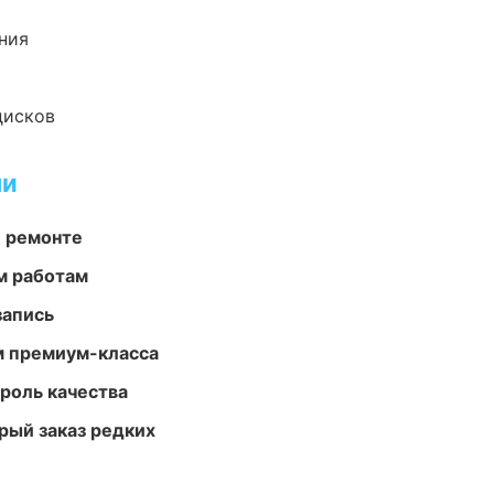
ния
дисков
ми
и ремонте
м работам
запись
м премиум-класса
роль качества
рый заказ редких