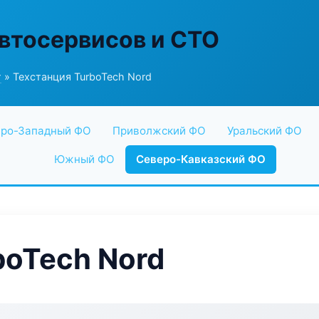
втосервисов и СТО
г
» Техстанция TurboTech Nord
ро-Западный ФО
Приволжский ФО
Уральский ФО
Южный ФО
Северо-Кавказский ФО
boTech Nord