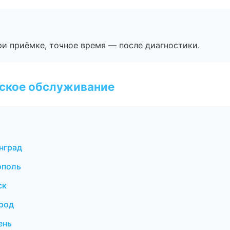
и приёмке, точное время — после диагностики.
еское обслуживание
нград
ополь
ск
ород
ень