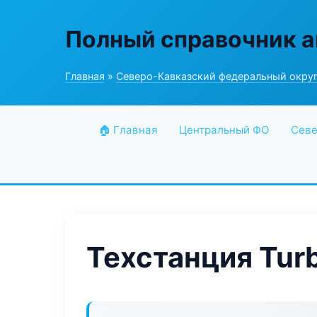
Полный справочник а
Главная
»
Северо-Кавказский федеральный окру
🏠 Главная
Центральный ФО
Севе
Техстанция Tur