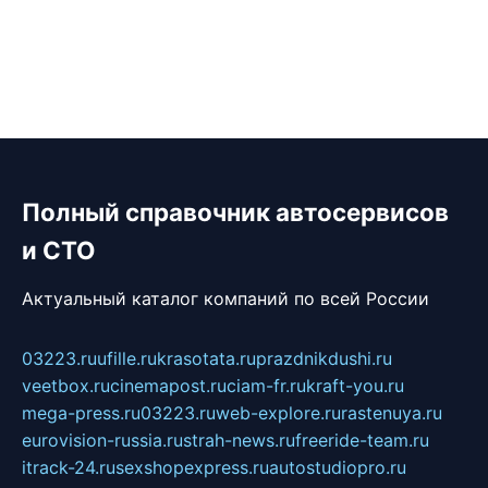
Полный справочник автосервисов
и СТО
Актуальный каталог компаний по всей России
03223.ru
ufille.ru
krasotata.ru
prazdnikdushi.ru
veetbox.ru
cinemapost.ru
ciam-fr.ru
kraft-you.ru
mega-press.ru
03223.ru
web-explore.ru
rastenuya.ru
eurovision-russia.ru
strah-news.ru
freeride-team.ru
itrack-24.ru
sexshopexpress.ru
autostudiopro.ru