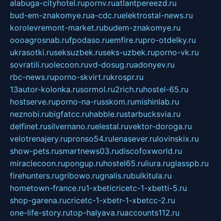
alabuga-cityhotel.ru
pornv.ru
atlantpereezd.ru
bud-em-znakomye.ru
a-cdc.ru
elektrostal-news.ru
korolevremont-market.ru
budem-znakomye.ru
oooagrosnab.ru
fpodaso.ru
emfire.ru
pro-otdelky.ru
ukrasotki.ru
seksuzbek.ru
seks-uzbek.ru
porno-vk.ru
sovratili.ru
olecoon.ru
vd-dosug.ru
adonyev.ru
rbc-news.ru
porno-skvirt.ru
krospr.ru
13autor-kolonka.ru
sormol.ru
2rich.ru
hostel-65.ru
hostserve.ru
porno-na-russkom.ru
mishinlab.ru
neznobi.ru
bigfatcc.ru
habble.ru
starbucksvia.ru
delfinet.ru
silvernano.ru
elestal.ru
vektor-doroga.ru
velotrenajery.ru
pronso54.ru
lenasever.ru
lovinskix.ru
show-pets.ru
smartnews03.ru
discofoxworld.ru
miraclecoon.ru
pongup.ru
hostel65.ru
liura.ru
glasspb.ru
firehunters.ru
gribowo.ru
gnalis.ru
bulkitula.ru
hometown-france.ru
1-xbeticricetc-1-xbetti-5.ru
shop-garena.ru
cricetc-1-xbetr-1-xbetcc-2.ru
one-life-story.ru
top-halyava.ru
accounts112.ru