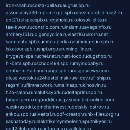
iron-snab.ru
costa-bella.ru
eugrus.pp.ru
associaciya39.ru
primexpo.spb.ru
bezmorchin.ru
ia2.ru
cpt21.ru
ispecspb.ru
regahost.ru
kolosok-elita.ru
tae-kwon.ru
consrio.com.ru
insiam.ru
avegainfo.ru
archery161.ru
bigencyclica.ru
vlast16.ru
korru.net
sarmiento.spb.su
extelopedia.ru
lammin-suo.spb.ru
iskatour.spb.ru
snpi.org.ru
running-line.ru
krygeva-spa.ru
chel.net.ru
rust-loco.ru
dugshop.ru
hl-beta.spb.ru
school494.spb.ru
mymubaby.ru
epoha-metalband.ru
ngr.spb.ru
rusgosnews.com
dieselvostok.ru
24hostel.msk.ru
w-dev.ru
f-ship.ru
regsmi.ru
filmnetwork.ru
malinasp.ru
kinosvin.ru
h2o-salon.ru
malutkayork.ru
deltaprim.spb.ru
tango-perm.ru
gooddir.ru
sgv.su
multiki-online.com
webkrasotki.com
cherinvest.ru
detskiy-ostrov.ru
ankou.spb.ru
alvesta1.ru
pdf-creator.ru
nix-files.org.ru
sakhatoday.ru
elektrikersymboler.ru
sputnikyes.ru
golf2club.msk.ru
aeforums.ru
zallclub.ru