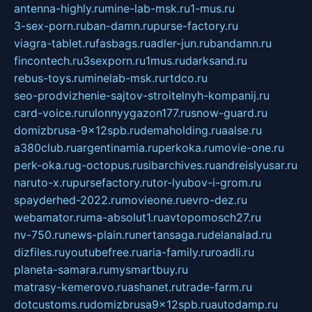
antenna-highly.ru
mine-lab-msk.ru
1-mus.ru
3-sex-porn.ru
ban-damn.ru
purse-factory.ru
viagra-tablet.ru
fasbags.ru
adler-jun.ru
bandamn.ru
fincontech.ru
3sexporn.ru
1mus.ru
darksand.ru
rebus-toys.ru
minelab-msk.ru
rtdco.ru
seo-prodvizhenie-sajtov-stroitelnyh-kompanij.ru
card-voice.ru
rulonnyygazon177.ru
snow-guard.ru
domizbrusa-9x12spb.ru
demaholding.ru
aalse.ru
a380club.ru
argentinamia.ru
perkoka.ru
movie-one.ru
perk-oka.ru
g-octopus.ru
sibarchives.ru
andreislyusar.ru
naruto-x.ru
pursefactory.ru
tor-lyubov-i-grom.ru
spayderhed-2022.ru
movieone.ru
evro-dez.ru
webamator.ru
ma-absolut1.ru
avtopomosch27.ru
nv-750.ru
news-plain.ru
nertansaga.ru
delanalad.ru
dizfiles.ru
youtubefree.ru
aria-family.ru
roadli.ru
planeta-samara.ru
mysmartbuy.ru
matrasy-kemerovo.ru
ashanet.ru
trade-farm.ru
dotcustoms.ru
domizbrusa9x12spb.ru
autodamp.ru