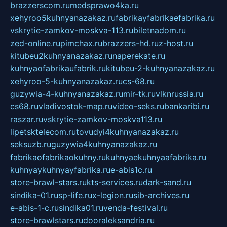
brazzerscom.ru
medsprawo4ka.ru
xehyroo5kuhnyanazakaz.ru
fabrikayfabrikaefabrika.ru
vskrytie-zamkov-moskva-113.ru
biletnadom.ru
zed-online.ru
pimchax.ru
brazzers-hd.ru
z-host.ru
kitubeu2kuhnyanazakaz.ru
naperekate.ru
kuhnyaofabrikaufabrik.ru
kitubeu-2-kuhnyanazakaz.ru
xehyroo-5-kuhnyanazakaz.ru
cs-68.ru
guzywia-4-kuhnyanazakaz.ru
mir-tk.ru
vlknrussia.ru
cs68.ru
vladivostok-map.ru
video-seks.ru
bankaribi.ru
raszar.ru
vskrytie-zamkov-moskva113.ru
lipetsktelecom.ru
tovudyi4kuhnyanazakaz.ru
seksuzb.ru
guzywia4kuhnyanazakaz.ru
fabrikaofabrikaokuhny.ru
kuhnyaekuhnyaafabrika.ru
kuhnyaykuhnyayfabrika.ru
e-abis1c.ru
store-brawl-stars.ru
kts-services.ru
dark-sand.ru
sindika-01.ru
sp-life.ru
x-legion.ru
sib-archives.ru
e-abis-1-c.ru
sindika01.ru
venda-festival.ru
store-brawlstars.ru
dooraleksandria.ru