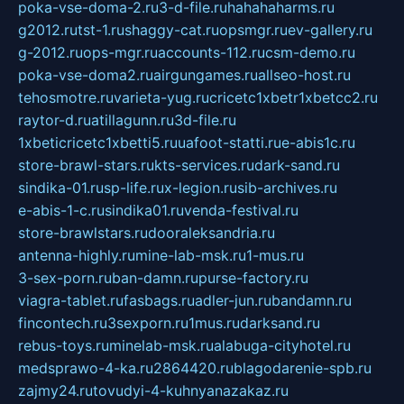
poka-vse-doma-2.ru
3-d-file.ru
hahahaharms.ru
g2012.ru
tst-1.ru
shaggy-cat.ru
opsmgr.ru
ev-gallery.ru
g-2012.ru
ops-mgr.ru
accounts-112.ru
csm-demo.ru
poka-vse-doma2.ru
airgungames.ru
allseo-host.ru
tehosmotre.ru
varieta-yug.ru
cricetc1xbetr1xbetcc2.ru
raytor-d.ru
atillagunn.ru
3d-file.ru
1xbeticricetc1xbetti5.ru
uafoot-statti.ru
e-abis1c.ru
store-brawl-stars.ru
kts-services.ru
dark-sand.ru
sindika-01.ru
sp-life.ru
x-legion.ru
sib-archives.ru
e-abis-1-c.ru
sindika01.ru
venda-festival.ru
store-brawlstars.ru
dooraleksandria.ru
antenna-highly.ru
mine-lab-msk.ru
1-mus.ru
3-sex-porn.ru
ban-damn.ru
purse-factory.ru
viagra-tablet.ru
fasbags.ru
adler-jun.ru
bandamn.ru
fincontech.ru
3sexporn.ru
1mus.ru
darksand.ru
rebus-toys.ru
minelab-msk.ru
alabuga-cityhotel.ru
medsprawo-4-ka.ru
2864420.ru
blagodarenie-spb.ru
zajmy24.ru
tovudyi-4-kuhnyanazakaz.ru