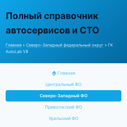
Полный справочник
автосервисов и СТО
Главная
»
Северо-Западный федеральный округ
» ГК
AutoLab V8
🏠 Главная
Центральный ФО
Северо-Западный ФО
Приволжский ФО
Уральский ФО