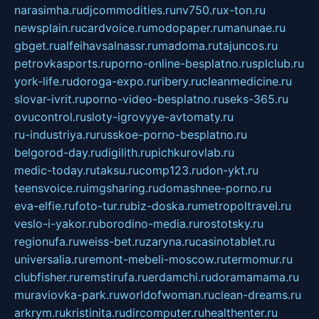
narasimha.ru
djcommodities.ru
nv750.ru
x-ton.ru
newsplain.ru
cardvoice.ru
modopaper.ru
manunae.ru
gbget.ru
alfeihavsalnassr.ru
madoma.ru
tajuncos.ru
petrovkasports.ru
porno-online-besplatno.ru
splclub.ru
york-life.ru
doroga-expo.ru
ribery.ru
cleanmedicine.ru
slovar-ivrit.ru
porno-video-besplatno.ru
seks-365.ru
ovucontrol.ru
sloty-igrovyye-avtomaty.ru
ru-industriya.ru
russkoe-porno-besplatno.ru
belgorod-day.ru
digilith.ru
pichkurovlab.ru
medic-today.ru
taksu.ru
comp123.ru
don-ykt.ru
teensvoice.ru
imgsharing.ru
domashnee-porno.ru
eva-elfie.ru
foto-tur.ru
biz-doska.ru
metropoltravel.ru
veslo-i-yakor.ru
borodino-media.ru
rostotsky.ru
regionufa.ru
weiss-bet.ru
zaryna.ru
casinotablet.ru
universalia.ru
remont-mebeli-moscow.ru
termomur.ru
clubfisher.ru
remstirufa.ru
erdamchi.ru
doramamama.ru
muraviovka-park.ru
worldofwoman.ru
clean-dreams.ru
arkrym.ru
kristinita.ru
dircomputer.ru
healthenter.ru