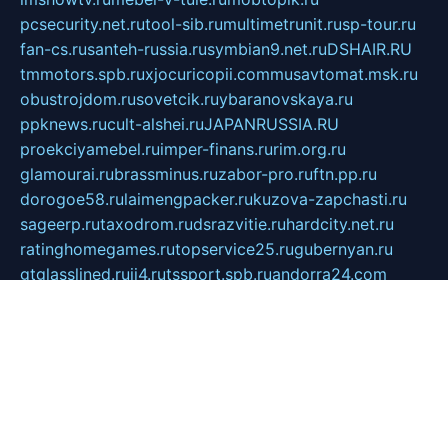
pcsecurity.net.ru
tool-sib.ru
multimetrunit.ru
sp-tour.ru
fan-cs.ru
santeh-russia.ru
symbian9.net.ru
DSHAIR.RU
tmmotors.spb.ru
xjocuricopii.com
musavtomat.msk.ru
obustrojdom.ru
sovetcik.ru
ybaranovskaya.ru
ppknews.ru
cult-alshei.ru
JAPANRUSSIA.RU
proekciyamebel.ru
imper-finans.ru
rim.org.ru
glamourai.ru
brassminus.ru
zabor-pro.ru
ftn.pp.ru
dorogoe58.ru
laimengpacker.ru
kuzova-zapchasti.ru
sageerp.ru
taxodrom.ru
dsrazvitie.ru
hardcity.net.ru
ratinghomegames.ru
topservice25.ru
gubernyan.ru
gtglasslined.ru
ii4.ru
tssport.spb.ru
andorra24.com
blackwallstreet.ru
oboimos.ru
optim-doors.com.ru
ikuch.ru
nycr.org.ru
npa21.ru
vremya-ch.spb.ru
desert000.ru
ivtorgi.ru
ifiori.ru
catalog-statei.ru
dcv.org.ru
spetsmaster174.ru
ipkameryhiseeu.ru
dum26.ru
ruspol.spb.ru
fr-opendp.ru
kam-solnyshko.ru
cheyenne-arapaho.ru
sevzapmetal.spb.ru