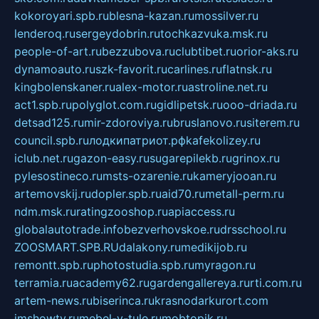
kokoroyari.spb.ru
blesna-kazan.ru
mossilver.ru
lenderoq.ru
sergeydobrin.ru
tochkazvuka.msk.ru
people-of-art.ru
bezzubova.ru
clubtibet.ru
orior-aks.ru
dynamoauto.ru
szk-favorit.ru
carlines.ru
flatnsk.ru
kingbolenskaner.ru
alex-motor.ru
astroline.net.ru
act1.spb.ru
polyglot.com.ru
gidlipetsk.ru
ooo-driada.ru
detsad125.ru
mir-zdoroviya.ru
bruslanovo.ru
siterem.ru
council.spb.ru
лодкипатриот.рф
kafekolizey.ru
iclub.net.ru
gazon-easy.ru
sugarepilekb.ru
grinox.ru
pylesostineco.ru
msts-ozarenie.ru
kameryjooan.ru
artemovskij.ru
dopler.spb.ru
aid70.ru
metall-perm.ru
ndm.msk.ru
ratingzooshop.ru
apiaccess.ru
globalautotrade.info
bezverhovskoe.ru
drsschool.ru
ZOOSMART.SPB.RU
dalakony.ru
medikijob.ru
remontt.spb.ru
photostudia.spb.ru
myragon.ru
terramia.ru
academy62.ru
gardengallereya.ru
rti.com.ru
artem-news.ru
biserinca.ru
krasnodarkurort.com
imshowtv.ru
mebel-v-tule.ru
mobtopik.ru