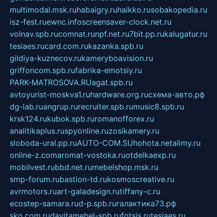
multimodal.msk.ru
habaigry.ru
haikko.ru
sobakopedia.ru
isz-fest.ru
ewnc.info
screensaver-clock.net.ru
volnav.spb.ru
comnat.ru
npf.net.ru
7bit.pp.ru
kalugatur.ru
tesiaes.ru
card.com.ru
kazanka.spb.ru
gildiya-kuznecov.ru
kameryboavision.ru
griffoncom.spb.ru
fabrika-emotsiy.ru
PARK-MATROSOVA.RU
agat.spb.ru
avtoyurist-moskva1.ru
hardware.org.ru
схема-авто.рф
dg-lab.ru
angrup.ru
recruiter.spb.ru
music8.spb.ru
krsk124.ru
kubok.spb.ru
romanofforex.ru
analitikaplus.ru
spyonline.ru
zosikamery.ru
sloboda-ural.pp.ru
AUTO-COM.SU
hohota.net
alimy.ru
online-z.com
aromat-vostoka.ru
otdelkaexp.ru
mobilvest.ru
bbd.net.ru
mebelshop.msk.ru
smp-forum.ru
bastion-td.ru
kosmoscreative.ru
avrmotors.ru
art-galadesign.ru
tiffany-c.ru
ecostep-samara.ru
d-p.spb.ru
галактика73.рф
sko.com.ru
davitamebel-spb.ru
fotsis.ru
tesiaes.ru