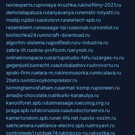
textexperts.ru
pivnaya-kruzhka.ru
kinofilmy-2021.ru
demolalapaluza.ru
tanyavanya.ru
remstir-tolyatti.ru
msdip.ru
jdol.ru
sokolovr.ru
newtech-spb.ru
rezemkleim.ru
massage-tai.ru
seonub.ru
zvonitut.ru
biolisichka24.ru
mncraft-download.ru
algoritm-sistema.ru
godflesh.ru
ru-industria.ru
zebra-tlt.ru
okna-proficom.ru
erynok.ru
onlinekinospace.ru
startupstudio-fefu.ru
zarges-ru.ru
gegenjustizunrecht.ru
autobalashov.ru
utrovortu.ru
spiski-firm.ru
elara-m.ru
kinomusorka.ru
mkcslava.ru
2bets.ru
vintovoykompressor.ru
birminghamvsfulham.ru
sarmat-komp.ru
pioneeri.ru
amadis-chocolate.ru
shkurki-karakulya.ru
kanotiforet.spb.ru
tutmassage.ru
ecolog.org.ru
praga.spb.ru
falcorussia.ru
autodoctorservis.ru
kamertondom.spb.ru
net-life.net.ru
avto-vozim.ru
sakhcamera.ru
alliance-electro.spb.ru
stroyavt.ru
controlweb1.ru
tdsak74.ru
kinzozo-ru.ru
kvotka.ru