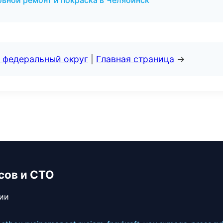
овной ремонт и покраска в Челябинск
 федеральный округ
|
Главная страница
→
сов и СТО
сии