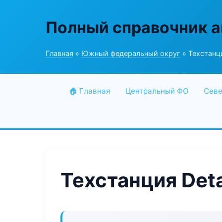
Полный справочник а
Главная
»
Южный федеральный округ
» Техстанци
🏠 Главная
Центральный ФО
Севе
Техстанция Deta