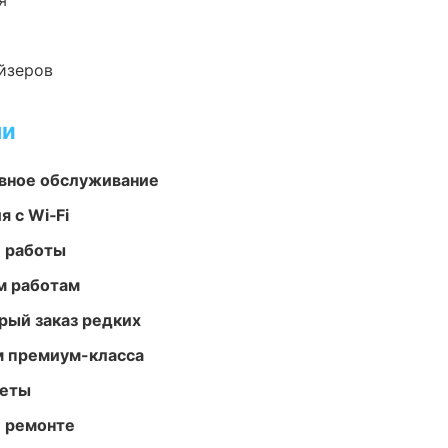
я
йзеров
ми
вное обслуживание
 с Wi‑Fi
е работы
м работам
рый заказ редких
м премиум-класса
меты
и ремонте