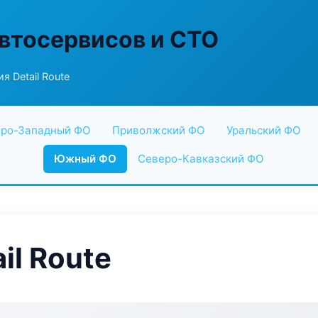
втосервисов и СТО
я Detail Route
ро-Западный ФО
Приволжский ФО
Уральский ФО
Южный ФО
Северо-Кавказский ФО
il Route