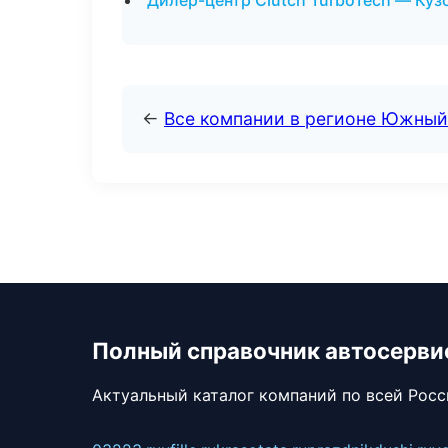
Дилер-центр Clutch TurboTech — Куз
←
Все компании в регионе Южный
Полный справочник автосерви
Актуальный каталог компаний по всей Рос