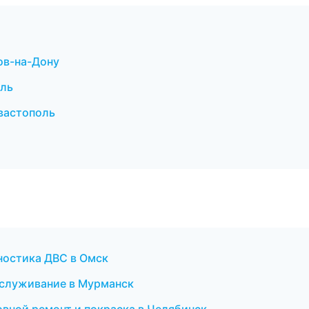
ов-на-Дону
оль
вастополь
ностика ДВС в Омск
обслуживание в Мурманск