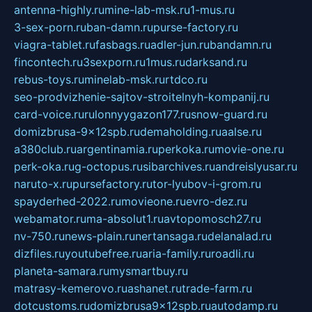
antenna-highly.ru
mine-lab-msk.ru
1-mus.ru
3-sex-porn.ru
ban-damn.ru
purse-factory.ru
viagra-tablet.ru
fasbags.ru
adler-jun.ru
bandamn.ru
fincontech.ru
3sexporn.ru
1mus.ru
darksand.ru
rebus-toys.ru
minelab-msk.ru
rtdco.ru
seo-prodvizhenie-sajtov-stroitelnyh-kompanij.ru
card-voice.ru
rulonnyygazon177.ru
snow-guard.ru
domizbrusa-9x12spb.ru
demaholding.ru
aalse.ru
a380club.ru
argentinamia.ru
perkoka.ru
movie-one.ru
perk-oka.ru
g-octopus.ru
sibarchives.ru
andreislyusar.ru
naruto-x.ru
pursefactory.ru
tor-lyubov-i-grom.ru
spayderhed-2022.ru
movieone.ru
evro-dez.ru
webamator.ru
ma-absolut1.ru
avtopomosch27.ru
nv-750.ru
news-plain.ru
nertansaga.ru
delanalad.ru
dizfiles.ru
youtubefree.ru
aria-family.ru
roadli.ru
planeta-samara.ru
mysmartbuy.ru
matrasy-kemerovo.ru
ashanet.ru
trade-farm.ru
dotcustoms.ru
domizbrusa9x12spb.ru
autodamp.ru