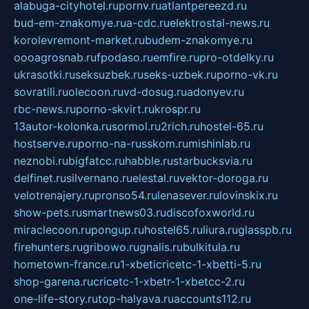
alabuga-cityhotel.ru
pornv.ru
atlantpereezd.ru
bud-em-znakomye.ru
a-cdc.ru
elektrostal-news.ru
korolevremont-market.ru
budem-znakomye.ru
oooagrosnab.ru
fpodaso.ru
emfire.ru
pro-otdelky.ru
ukrasotki.ru
seksuzbek.ru
seks-uzbek.ru
porno-vk.ru
sovratili.ru
olecoon.ru
vd-dosug.ru
adonyev.ru
rbc-news.ru
porno-skvirt.ru
krospr.ru
13autor-kolonka.ru
sormol.ru
2rich.ru
hostel-65.ru
hostserve.ru
porno-na-russkom.ru
mishinlab.ru
neznobi.ru
bigfatcc.ru
habble.ru
starbucksvia.ru
delfinet.ru
silvernano.ru
elestal.ru
vektor-doroga.ru
velotrenajery.ru
pronso54.ru
lenasever.ru
lovinskix.ru
show-pets.ru
smartnews03.ru
discofoxworld.ru
miraclecoon.ru
pongup.ru
hostel65.ru
liura.ru
glasspb.ru
firehunters.ru
gribowo.ru
gnalis.ru
bulkitula.ru
hometown-france.ru
1-xbeticricetc-1-xbetti-5.ru
shop-garena.ru
cricetc-1-xbetr-1-xbetcc-2.ru
one-life-story.ru
top-halyava.ru
accounts112.ru