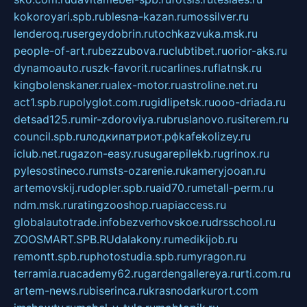
kokoroyari.spb.ru
blesna-kazan.ru
mossilver.ru
lenderoq.ru
sergeydobrin.ru
tochkazvuka.msk.ru
people-of-art.ru
bezzubova.ru
clubtibet.ru
orior-aks.ru
dynamoauto.ru
szk-favorit.ru
carlines.ru
flatnsk.ru
kingbolenskaner.ru
alex-motor.ru
astroline.net.ru
act1.spb.ru
polyglot.com.ru
gidlipetsk.ru
ooo-driada.ru
detsad125.ru
mir-zdoroviya.ru
bruslanovo.ru
siterem.ru
council.spb.ru
лодкипатриот.рф
kafekolizey.ru
iclub.net.ru
gazon-easy.ru
sugarepilekb.ru
grinox.ru
pylesostineco.ru
msts-ozarenie.ru
kameryjooan.ru
artemovskij.ru
dopler.spb.ru
aid70.ru
metall-perm.ru
ndm.msk.ru
ratingzooshop.ru
apiaccess.ru
globalautotrade.info
bezverhovskoe.ru
drsschool.ru
ZOOSMART.SPB.RU
dalakony.ru
medikijob.ru
remontt.spb.ru
photostudia.spb.ru
myragon.ru
terramia.ru
academy62.ru
gardengallereya.ru
rti.com.ru
artem-news.ru
biserinca.ru
krasnodarkurort.com