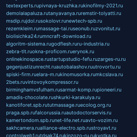
textexperts.ru
pivnaya-kruzhka.ru
kinofilmy-2021.ru
demolalapaluza.ru
tanyavanya.ru
remstir-tolyatti.ru
msdip.ru
jdol.ru
sokolovr.ru
newtech-spb.ru
rezemkleim.ru
massage-tai.ru
seonub.ru
zvonitut.ru
biolisichka24.ru
mncraft-download.ru
algoritm-sistema.ru
godflesh.ru
ru-industria.ru
zebra-tlt.ru
okna-proficom.ru
erynok.ru
onlinekinospace.ru
startupstudio-fefu.ru
zarges-ru.ru
gegenjustizunrecht.ru
autobalashov.ru
utrovortu.ru
spiski-firm.ru
elara-m.ru
kinomusorka.ru
mkcslava.ru
2bets.ru
vintovoykompressor.ru
birminghamvsfulham.ru
sarmat-komp.ru
pioneeri.ru
amadis-chocolate.ru
shkurki-karakulya.ru
kanotiforet.spb.ru
tutmassage.ru
ecolog.org.ru
praga.spb.ru
falcorussia.ru
autodoctorservis.ru
kamertondom.spb.ru
net-life.net.ru
avto-vozim.ru
sakhcamera.ru
alliance-electro.spb.ru
stroyavt.ru
controlweb1.ru
tdsak74.ru
kinzozo-ru.ru
kvotka.ru