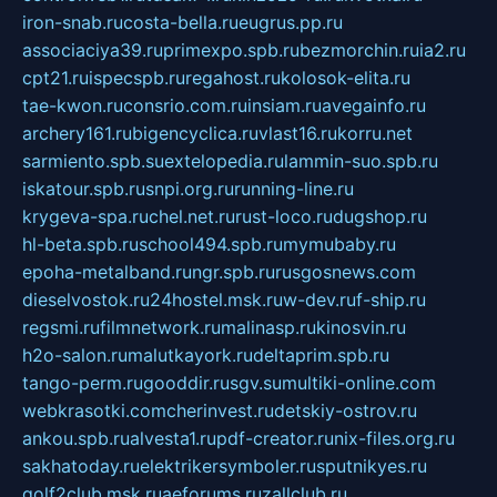
iron-snab.ru
costa-bella.ru
eugrus.pp.ru
associaciya39.ru
primexpo.spb.ru
bezmorchin.ru
ia2.ru
cpt21.ru
ispecspb.ru
regahost.ru
kolosok-elita.ru
tae-kwon.ru
consrio.com.ru
insiam.ru
avegainfo.ru
archery161.ru
bigencyclica.ru
vlast16.ru
korru.net
sarmiento.spb.su
extelopedia.ru
lammin-suo.spb.ru
iskatour.spb.ru
snpi.org.ru
running-line.ru
krygeva-spa.ru
chel.net.ru
rust-loco.ru
dugshop.ru
hl-beta.spb.ru
school494.spb.ru
mymubaby.ru
epoha-metalband.ru
ngr.spb.ru
rusgosnews.com
dieselvostok.ru
24hostel.msk.ru
w-dev.ru
f-ship.ru
regsmi.ru
filmnetwork.ru
malinasp.ru
kinosvin.ru
h2o-salon.ru
malutkayork.ru
deltaprim.spb.ru
tango-perm.ru
gooddir.ru
sgv.su
multiki-online.com
webkrasotki.com
cherinvest.ru
detskiy-ostrov.ru
ankou.spb.ru
alvesta1.ru
pdf-creator.ru
nix-files.org.ru
sakhatoday.ru
elektrikersymboler.ru
sputnikyes.ru
golf2club.msk.ru
aeforums.ru
zallclub.ru