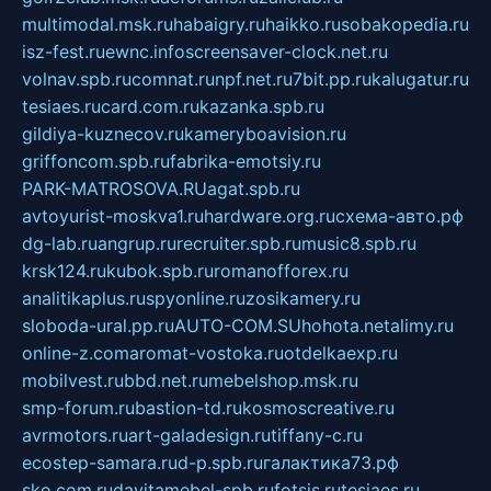
multimodal.msk.ru
habaigry.ru
haikko.ru
sobakopedia.ru
isz-fest.ru
ewnc.info
screensaver-clock.net.ru
volnav.spb.ru
comnat.ru
npf.net.ru
7bit.pp.ru
kalugatur.ru
tesiaes.ru
card.com.ru
kazanka.spb.ru
gildiya-kuznecov.ru
kameryboavision.ru
griffoncom.spb.ru
fabrika-emotsiy.ru
PARK-MATROSOVA.RU
agat.spb.ru
avtoyurist-moskva1.ru
hardware.org.ru
схема-авто.рф
dg-lab.ru
angrup.ru
recruiter.spb.ru
music8.spb.ru
krsk124.ru
kubok.spb.ru
romanofforex.ru
analitikaplus.ru
spyonline.ru
zosikamery.ru
sloboda-ural.pp.ru
AUTO-COM.SU
hohota.net
alimy.ru
online-z.com
aromat-vostoka.ru
otdelkaexp.ru
mobilvest.ru
bbd.net.ru
mebelshop.msk.ru
smp-forum.ru
bastion-td.ru
kosmoscreative.ru
avrmotors.ru
art-galadesign.ru
tiffany-c.ru
ecostep-samara.ru
d-p.spb.ru
галактика73.рф
sko.com.ru
davitamebel-spb.ru
fotsis.ru
tesiaes.ru