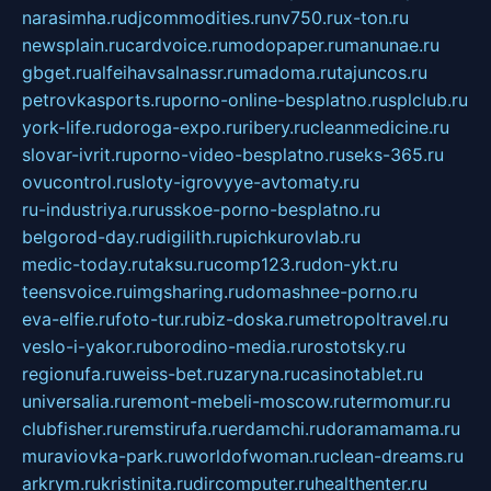
narasimha.ru
djcommodities.ru
nv750.ru
x-ton.ru
newsplain.ru
cardvoice.ru
modopaper.ru
manunae.ru
gbget.ru
alfeihavsalnassr.ru
madoma.ru
tajuncos.ru
petrovkasports.ru
porno-online-besplatno.ru
splclub.ru
york-life.ru
doroga-expo.ru
ribery.ru
cleanmedicine.ru
slovar-ivrit.ru
porno-video-besplatno.ru
seks-365.ru
ovucontrol.ru
sloty-igrovyye-avtomaty.ru
ru-industriya.ru
russkoe-porno-besplatno.ru
belgorod-day.ru
digilith.ru
pichkurovlab.ru
medic-today.ru
taksu.ru
comp123.ru
don-ykt.ru
teensvoice.ru
imgsharing.ru
domashnee-porno.ru
eva-elfie.ru
foto-tur.ru
biz-doska.ru
metropoltravel.ru
veslo-i-yakor.ru
borodino-media.ru
rostotsky.ru
regionufa.ru
weiss-bet.ru
zaryna.ru
casinotablet.ru
universalia.ru
remont-mebeli-moscow.ru
termomur.ru
clubfisher.ru
remstirufa.ru
erdamchi.ru
doramamama.ru
muraviovka-park.ru
worldofwoman.ru
clean-dreams.ru
arkrym.ru
kristinita.ru
dircomputer.ru
healthenter.ru