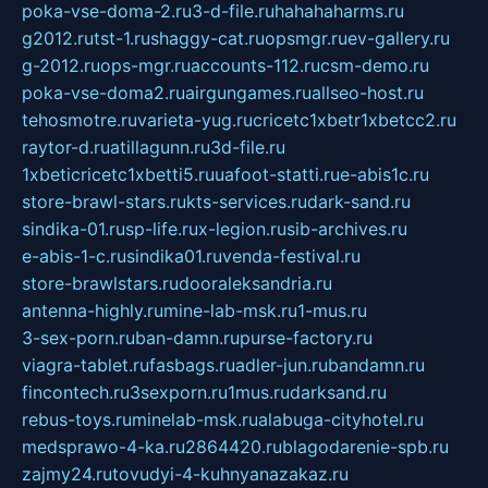
poka-vse-doma-2.ru
3-d-file.ru
hahahaharms.ru
g2012.ru
tst-1.ru
shaggy-cat.ru
opsmgr.ru
ev-gallery.ru
g-2012.ru
ops-mgr.ru
accounts-112.ru
csm-demo.ru
poka-vse-doma2.ru
airgungames.ru
allseo-host.ru
tehosmotre.ru
varieta-yug.ru
cricetc1xbetr1xbetcc2.ru
raytor-d.ru
atillagunn.ru
3d-file.ru
1xbeticricetc1xbetti5.ru
uafoot-statti.ru
e-abis1c.ru
store-brawl-stars.ru
kts-services.ru
dark-sand.ru
sindika-01.ru
sp-life.ru
x-legion.ru
sib-archives.ru
e-abis-1-c.ru
sindika01.ru
venda-festival.ru
store-brawlstars.ru
dooraleksandria.ru
antenna-highly.ru
mine-lab-msk.ru
1-mus.ru
3-sex-porn.ru
ban-damn.ru
purse-factory.ru
viagra-tablet.ru
fasbags.ru
adler-jun.ru
bandamn.ru
fincontech.ru
3sexporn.ru
1mus.ru
darksand.ru
rebus-toys.ru
minelab-msk.ru
alabuga-cityhotel.ru
medsprawo-4-ka.ru
2864420.ru
blagodarenie-spb.ru
zajmy24.ru
tovudyi-4-kuhnyanazakaz.ru