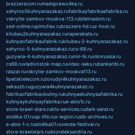
brazzerscom.ru
medsprawo4ka.ru
xehyroo5kuhnyanazakaz.ru
fabrikayfabrikaefabrika.ru
vskrytie-zamkov-moskva-113.ru
biletnadom.ru
zed-online.ru
pimchax.ru
brazzers-hd.ru
z-host.ru
kitubeu2kuhnyanazakaz.ru
naperekate.ru
kuhnyaofabrikaufabrik.ru
kitubeu-2-kuhnyanazakaz.ru
xehyroo-5-kuhnyanazakaz.ru
cs-68.ru
guzywia-4-kuhnyanazakaz.ru
mir-tk.ru
vlknrussia.ru
cs68.ru
vladivostok-map.ru
video-seks.ru
bankaribi.ru
raszar.ru
vskrytie-zamkov-moskva113.ru
lipetsktelecom.ru
tovudyi4kuhnyanazakaz.ru
seksuzb.ru
guzywia4kuhnyanazakaz.ru
fabrikaofabrikaokuhny.ru
kuhnyaekuhnyaafabrika.ru
kuhnyaykuhnyayfabrika.ru
e-abis1c.ru
store-brawl-stars.ru
kts-services.ru
dark-sand.ru
sindika-01.ru
sp-life.ru
x-legion.ru
sib-archives.ru
e-abis-1-c.ru
sindika01.ru
venda-festival.ru
store-brawlstars.ru
dooraleksandria.ru