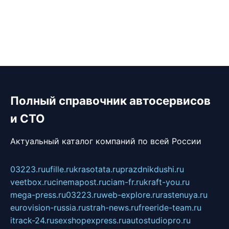
Полный справочник автосервисов
и СТО
Актуальный каталог компаний по всей России
03223.ru
ufille.ru
krasotata.ru
prazdnikdushi.ru
veetbox.ru
cinemapost.ru
ciam-fr.ru
kraft-you.ru
mega-press.ru
03223.ru
web-explore.ru
rastenuya.ru
eurovision-russia.ru
strah-news.ru
freeride-team.ru
itrack-24.ru
sexshopexpress.ru
autostudiopro.ru