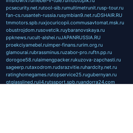
imshowtv.ru
mebel-v-tule.ru
mobtopik.ru
pcsecurity.net.ru
tool-sib.ru
multimetrunit.ru
sp-tour.ru
fan-cs.ru
santeh-russia.ru
symbian9.net.ru
DSHAIR.RU
tmmotors.spb.ru
xjocuricopii.com
musavtomat.msk.ru
obustrojdom.ru
sovetcik.ru
ybaranovskaya.ru
ppknews.ru
cult-alshei.ru
JAPANRUSSIA.RU
proekciyamebel.ru
imper-finans.ru
rim.org.ru
glamourai.ru
brassminus.ru
zabor-pro.ru
ftn.pp.ru
dorogoe58.ru
laimengpacker.ru
kuzova-zapchasti.ru
sageerp.ru
taxodrom.ru
dsrazvitie.ru
hardcity.net.ru
ratinghomegames.ru
topservice25.ru
gubernyan.ru
gtglasslined.ru
ii4.ru
tssport.spb.ru
andorra24.com
blackwallstreet.ru
oboimos.ru
optim-doors.com.ru
ikuch.ru
nycr.org.ru
npa21.ru
vremya-ch.spb.ru
desert000.ru
ivtorgi.ru
ifiori.ru
catalog-statei.ru
dcv.org.ru
spetsmaster174.ru
ipkameryhiseeu.ru
dum26.ru
ruspol.spb.ru
fr-opendp.ru
kam-solnyshko.ru
cheyenne-arapaho.ru
sevzapmetal.spb.ru