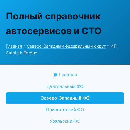
Полный справочник
автосервисов и СТО
Главная
»
Северо-Западный федеральный округ
» ИП
AutoLab Torque
🏠 Главная
Центральный ФО
Северо-Западный ФО
Приволжский ФО
Уральский ФО