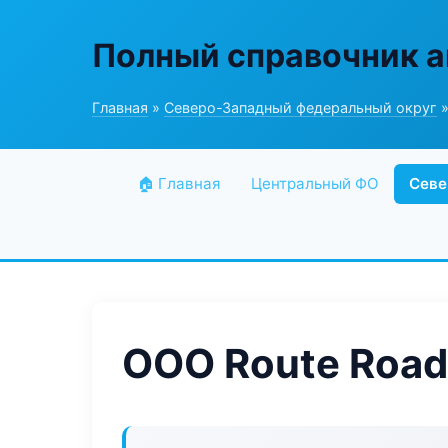
Полный справочник а
Главная
»
Северо-Западный федеральный округ
»
🏠 Главная
Центральный ФО
Севе
ООО Route Road