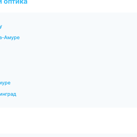
и оптика
у
на-Амуре
муре
инград