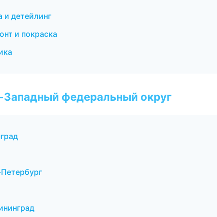
а и детейлинг
монт и покраска
ика
о-Западный федеральный округ
нград
-Петербург
ининград