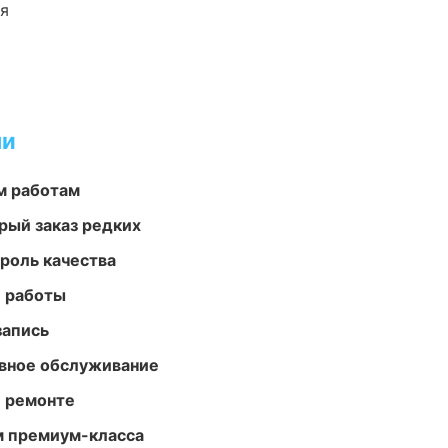
ия
ми
м работам
рый заказ редких
роль качества
е работы
запись
вное обслуживание
и ремонте
м премиум-класса