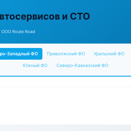
втосервисов и СТО
 ООО Route Road
ро-Западный ФО
Приволжский ФО
Уральский ФО
Южный ФО
Северо-Кавказский ФО