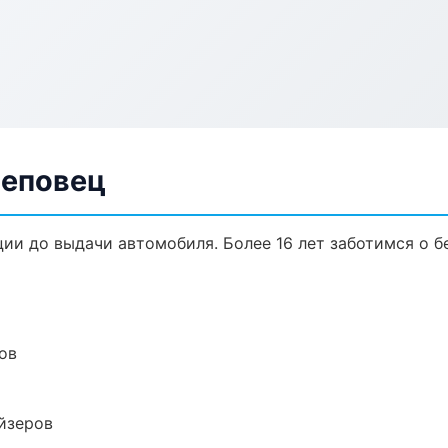
реповец
ции до выдачи автомобиля. Более 16 лет заботимся о б
ов
йзеров