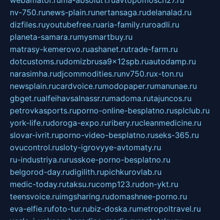
webamator.ru
ma-absolut1.ru
avtopomosch27.ru
nv-750.ru
news-plain.ru
nertansaga.ru
delanalad.ru
dizfiles.ru
youtubefree.ru
aria-family.ru
roadli.ru
planeta-samara.ru
mysmartbuy.ru
matrasy-kemerovo.ru
ashanet.ru
trade-farm.ru
dotcustoms.ru
domizbrusa9x12spb.ru
autodamp.ru
narasimha.ru
djcommodities.ru
nv750.ru
x-ton.ru
newsplain.ru
cardvoice.ru
modopaper.ru
manunae.ru
gbget.ru
alfeihavsalnassr.ru
madoma.ru
tajuncos.ru
petrovkasports.ru
porno-online-besplatno.ru
splclub.ru
york-life.ru
doroga-expo.ru
ribery.ru
cleanmedicine.ru
slovar-ivrit.ru
porno-video-besplatno.ru
seks-365.ru
ovucontrol.ru
sloty-igrovyye-avtomaty.ru
ru-industriya.ru
russkoe-porno-besplatno.ru
belgorod-day.ru
digilith.ru
pichkurovlab.ru
medic-today.ru
taksu.ru
comp123.ru
don-ykt.ru
teensvoice.ru
imgsharing.ru
domashnee-porno.ru
eva-elfie.ru
foto-tur.ru
biz-doska.ru
metropoltravel.ru