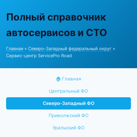
Полный справочник
автосервисов и СТО
Главная
»
Северо-Западный федеральный округ
»
Сервис-центр ServicePro Road
🏠 Главная
Центральный ФО
Северо-Западный ФО
Приволжский ФО
Уральский ФО