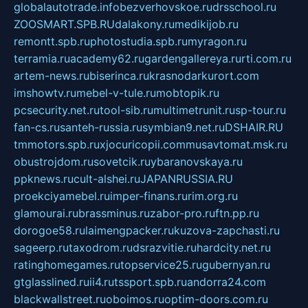
globalautotrade.info
bezverhovskoe.ru
drsschool.ru
ZOOSMART.SPB.RU
dalakony.ru
medikijob.ru
remontt.spb.ru
photostudia.spb.ru
myragon.ru
terramia.ru
academy62.ru
gardengallereya.ru
rti.com.ru
artem-news.ru
biserinca.ru
krasnodarkurort.com
imshowtv.ru
mebel-v-tule.ru
mobtopik.ru
pcsecurity.net.ru
tool-sib.ru
multimetrunit.ru
sp-tour.ru
fan-cs.ru
santeh-russia.ru
symbian9.net.ru
DSHAIR.RU
tmmotors.spb.ru
xjocuricopii.com
musavtomat.msk.ru
obustrojdom.ru
sovetcik.ru
ybaranovskaya.ru
ppknews.ru
cult-alshei.ru
JAPANRUSSIA.RU
proekciyamebel.ru
imper-finans.ru
rim.org.ru
glamourai.ru
brassminus.ru
zabor-pro.ru
ftn.pp.ru
dorogoe58.ru
laimengpacker.ru
kuzova-zapchasti.ru
sageerp.ru
taxodrom.ru
dsrazvitie.ru
hardcity.net.ru
ratinghomegames.ru
topservice25.ru
gubernyan.ru
gtglasslined.ru
ii4.ru
tssport.spb.ru
andorra24.com
blackwallstreet.ru
oboimos.ru
optim-doors.com.ru