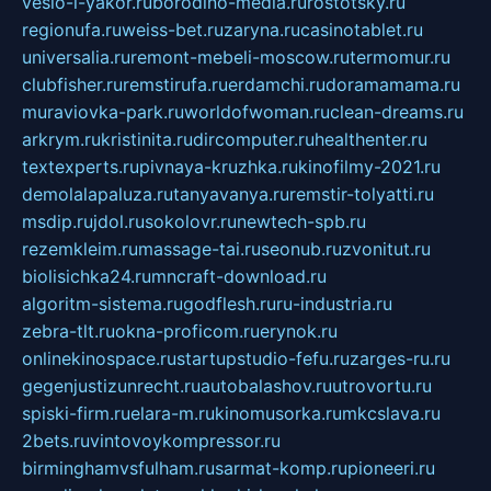
veslo-i-yakor.ru
borodino-media.ru
rostotsky.ru
regionufa.ru
weiss-bet.ru
zaryna.ru
casinotablet.ru
universalia.ru
remont-mebeli-moscow.ru
termomur.ru
clubfisher.ru
remstirufa.ru
erdamchi.ru
doramamama.ru
muraviovka-park.ru
worldofwoman.ru
clean-dreams.ru
arkrym.ru
kristinita.ru
dircomputer.ru
healthenter.ru
textexperts.ru
pivnaya-kruzhka.ru
kinofilmy-2021.ru
demolalapaluza.ru
tanyavanya.ru
remstir-tolyatti.ru
msdip.ru
jdol.ru
sokolovr.ru
newtech-spb.ru
rezemkleim.ru
massage-tai.ru
seonub.ru
zvonitut.ru
biolisichka24.ru
mncraft-download.ru
algoritm-sistema.ru
godflesh.ru
ru-industria.ru
zebra-tlt.ru
okna-proficom.ru
erynok.ru
onlinekinospace.ru
startupstudio-fefu.ru
zarges-ru.ru
gegenjustizunrecht.ru
autobalashov.ru
utrovortu.ru
spiski-firm.ru
elara-m.ru
kinomusorka.ru
mkcslava.ru
2bets.ru
vintovoykompressor.ru
birminghamvsfulham.ru
sarmat-komp.ru
pioneeri.ru