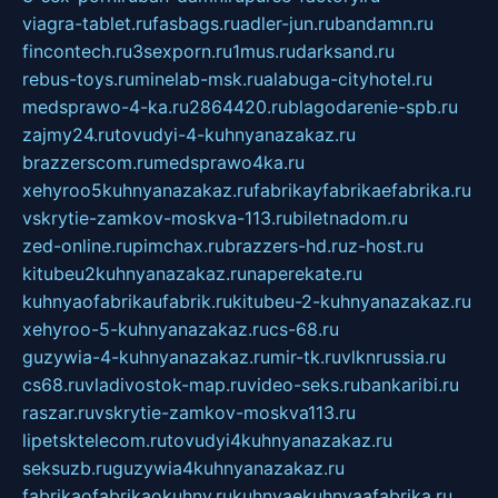
viagra-tablet.ru
fasbags.ru
adler-jun.ru
bandamn.ru
fincontech.ru
3sexporn.ru
1mus.ru
darksand.ru
rebus-toys.ru
minelab-msk.ru
alabuga-cityhotel.ru
medsprawo-4-ka.ru
2864420.ru
blagodarenie-spb.ru
zajmy24.ru
tovudyi-4-kuhnyanazakaz.ru
brazzerscom.ru
medsprawo4ka.ru
xehyroo5kuhnyanazakaz.ru
fabrikayfabrikaefabrika.ru
vskrytie-zamkov-moskva-113.ru
biletnadom.ru
zed-online.ru
pimchax.ru
brazzers-hd.ru
z-host.ru
kitubeu2kuhnyanazakaz.ru
naperekate.ru
kuhnyaofabrikaufabrik.ru
kitubeu-2-kuhnyanazakaz.ru
xehyroo-5-kuhnyanazakaz.ru
cs-68.ru
guzywia-4-kuhnyanazakaz.ru
mir-tk.ru
vlknrussia.ru
cs68.ru
vladivostok-map.ru
video-seks.ru
bankaribi.ru
raszar.ru
vskrytie-zamkov-moskva113.ru
lipetsktelecom.ru
tovudyi4kuhnyanazakaz.ru
seksuzb.ru
guzywia4kuhnyanazakaz.ru
fabrikaofabrikaokuhny.ru
kuhnyaekuhnyaafabrika.ru