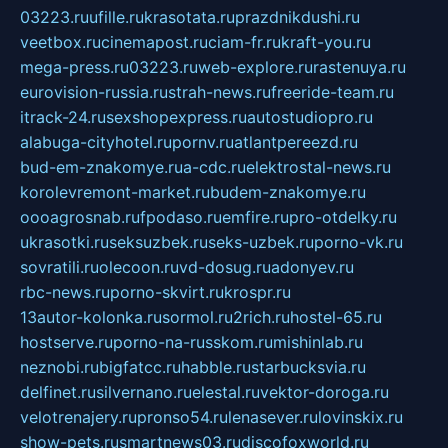
03223.ru
ufille.ru
krasotata.ru
prazdnikdushi.ru
veetbox.ru
cinemapost.ru
ciam-fr.ru
kraft-you.ru
mega-press.ru
03223.ru
web-explore.ru
rastenuya.ru
eurovision-russia.ru
strah-news.ru
freeride-team.ru
itrack-24.ru
sexshopexpress.ru
autostudiopro.ru
alabuga-cityhotel.ru
pornv.ru
atlantpereezd.ru
bud-em-znakomye.ru
a-cdc.ru
elektrostal-news.ru
korolevremont-market.ru
budem-znakomye.ru
oooagrosnab.ru
fpodaso.ru
emfire.ru
pro-otdelky.ru
ukrasotki.ru
seksuzbek.ru
seks-uzbek.ru
porno-vk.ru
sovratili.ru
olecoon.ru
vd-dosug.ru
adonyev.ru
rbc-news.ru
porno-skvirt.ru
krospr.ru
13autor-kolonka.ru
sormol.ru
2rich.ru
hostel-65.ru
hostserve.ru
porno-na-russkom.ru
mishinlab.ru
neznobi.ru
bigfatcc.ru
habble.ru
starbucksvia.ru
delfinet.ru
silvernano.ru
elestal.ru
vektor-doroga.ru
velotrenajery.ru
pronso54.ru
lenasever.ru
lovinskix.ru
show-pets.ru
smartnews03.ru
discofoxworld.ru