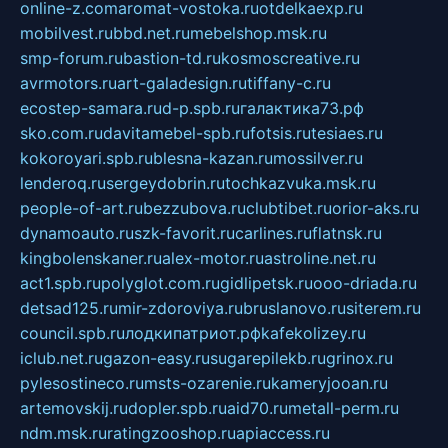
online-z.com
aromat-vostoka.ru
otdelkaexp.ru
mobilvest.ru
bbd.net.ru
mebelshop.msk.ru
smp-forum.ru
bastion-td.ru
kosmoscreative.ru
avrmotors.ru
art-galadesign.ru
tiffany-c.ru
ecostep-samara.ru
d-p.spb.ru
галактика73.рф
sko.com.ru
davitamebel-spb.ru
fotsis.ru
tesiaes.ru
kokoroyari.spb.ru
blesna-kazan.ru
mossilver.ru
lenderoq.ru
sergeydobrin.ru
tochkazvuka.msk.ru
people-of-art.ru
bezzubova.ru
clubtibet.ru
orior-aks.ru
dynamoauto.ru
szk-favorit.ru
carlines.ru
flatnsk.ru
kingbolenskaner.ru
alex-motor.ru
astroline.net.ru
act1.spb.ru
polyglot.com.ru
gidlipetsk.ru
ooo-driada.ru
detsad125.ru
mir-zdoroviya.ru
bruslanovo.ru
siterem.ru
council.spb.ru
лодкипатриот.рф
kafekolizey.ru
iclub.net.ru
gazon-easy.ru
sugarepilekb.ru
grinox.ru
pylesostineco.ru
msts-ozarenie.ru
kameryjooan.ru
artemovskij.ru
dopler.spb.ru
aid70.ru
metall-perm.ru
ndm.msk.ru
ratingzooshop.ru
apiaccess.ru