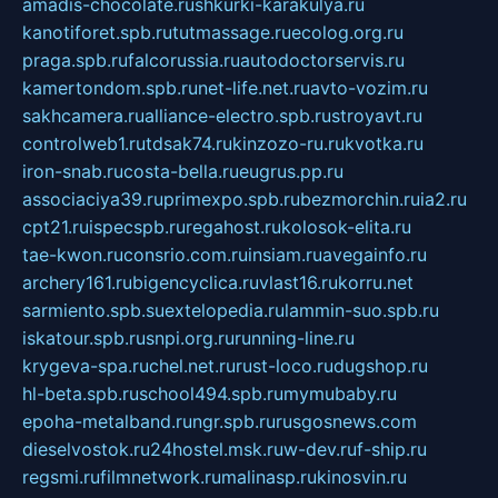
amadis-chocolate.ru
shkurki-karakulya.ru
kanotiforet.spb.ru
tutmassage.ru
ecolog.org.ru
praga.spb.ru
falcorussia.ru
autodoctorservis.ru
kamertondom.spb.ru
net-life.net.ru
avto-vozim.ru
sakhcamera.ru
alliance-electro.spb.ru
stroyavt.ru
controlweb1.ru
tdsak74.ru
kinzozo-ru.ru
kvotka.ru
iron-snab.ru
costa-bella.ru
eugrus.pp.ru
associaciya39.ru
primexpo.spb.ru
bezmorchin.ru
ia2.ru
cpt21.ru
ispecspb.ru
regahost.ru
kolosok-elita.ru
tae-kwon.ru
consrio.com.ru
insiam.ru
avegainfo.ru
archery161.ru
bigencyclica.ru
vlast16.ru
korru.net
sarmiento.spb.su
extelopedia.ru
lammin-suo.spb.ru
iskatour.spb.ru
snpi.org.ru
running-line.ru
krygeva-spa.ru
chel.net.ru
rust-loco.ru
dugshop.ru
hl-beta.spb.ru
school494.spb.ru
mymubaby.ru
epoha-metalband.ru
ngr.spb.ru
rusgosnews.com
dieselvostok.ru
24hostel.msk.ru
w-dev.ru
f-ship.ru
regsmi.ru
filmnetwork.ru
malinasp.ru
kinosvin.ru