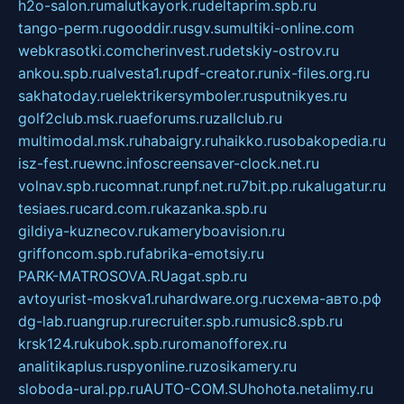
h2o-salon.ru
malutkayork.ru
deltaprim.spb.ru
tango-perm.ru
gooddir.ru
sgv.su
multiki-online.com
webkrasotki.com
cherinvest.ru
detskiy-ostrov.ru
ankou.spb.ru
alvesta1.ru
pdf-creator.ru
nix-files.org.ru
sakhatoday.ru
elektrikersymboler.ru
sputnikyes.ru
golf2club.msk.ru
aeforums.ru
zallclub.ru
multimodal.msk.ru
habaigry.ru
haikko.ru
sobakopedia.ru
isz-fest.ru
ewnc.info
screensaver-clock.net.ru
volnav.spb.ru
comnat.ru
npf.net.ru
7bit.pp.ru
kalugatur.ru
tesiaes.ru
card.com.ru
kazanka.spb.ru
gildiya-kuznecov.ru
kameryboavision.ru
griffoncom.spb.ru
fabrika-emotsiy.ru
PARK-MATROSOVA.RU
agat.spb.ru
avtoyurist-moskva1.ru
hardware.org.ru
схема-авто.рф
dg-lab.ru
angrup.ru
recruiter.spb.ru
music8.spb.ru
krsk124.ru
kubok.spb.ru
romanofforex.ru
analitikaplus.ru
spyonline.ru
zosikamery.ru
sloboda-ural.pp.ru
AUTO-COM.SU
hohota.net
alimy.ru