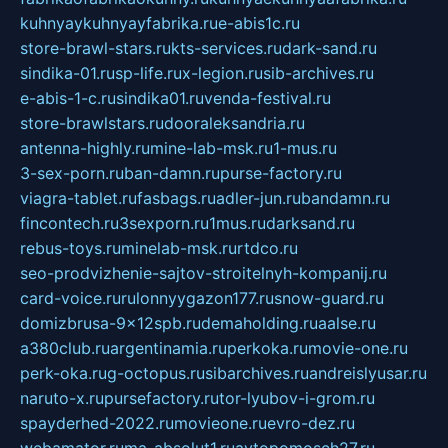
kuhnyaykuhnyayfabrika.ru
e-abis1c.ru
store-brawl-stars.ru
kts-services.ru
dark-sand.ru
sindika-01.ru
sp-life.ru
x-legion.ru
sib-archives.ru
e-abis-1-c.ru
sindika01.ru
venda-festival.ru
store-brawlstars.ru
dooraleksandria.ru
antenna-highly.ru
mine-lab-msk.ru
1-mus.ru
3-sex-porn.ru
ban-damn.ru
purse-factory.ru
viagra-tablet.ru
fasbags.ru
adler-jun.ru
bandamn.ru
fincontech.ru
3sexporn.ru
1mus.ru
darksand.ru
rebus-toys.ru
minelab-msk.ru
rtdco.ru
seo-prodvizhenie-sajtov-stroitelnyh-kompanij.ru
card-voice.ru
rulonnyygazon177.ru
snow-guard.ru
domizbrusa-9x12spb.ru
demaholding.ru
aalse.ru
a380club.ru
argentinamia.ru
perkoka.ru
movie-one.ru
perk-oka.ru
g-octopus.ru
sibarchives.ru
andreislyusar.ru
naruto-x.ru
pursefactory.ru
tor-lyubov-i-grom.ru
spayderhed-2022.ru
movieone.ru
evro-dez.ru