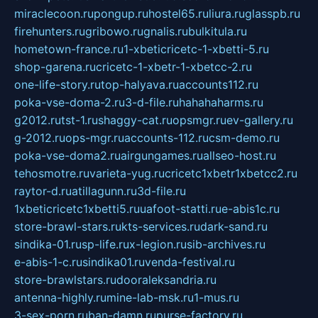
miraclecoon.ru
pongup.ru
hostel65.ru
liura.ru
glasspb.ru
firehunters.ru
gribowo.ru
gnalis.ru
bulkitula.ru
hometown-france.ru
1-xbeticricetc-1-xbetti-5.ru
shop-garena.ru
cricetc-1-xbetr-1-xbetcc-2.ru
one-life-story.ru
top-halyava.ru
accounts112.ru
poka-vse-doma-2.ru
3-d-file.ru
hahahaharms.ru
g2012.ru
tst-1.ru
shaggy-cat.ru
opsmgr.ru
ev-gallery.ru
g-2012.ru
ops-mgr.ru
accounts-112.ru
csm-demo.ru
poka-vse-doma2.ru
airgungames.ru
allseo-host.ru
tehosmotre.ru
varieta-yug.ru
cricetc1xbetr1xbetcc2.ru
raytor-d.ru
atillagunn.ru
3d-file.ru
1xbeticricetc1xbetti5.ru
uafoot-statti.ru
e-abis1c.ru
store-brawl-stars.ru
kts-services.ru
dark-sand.ru
sindika-01.ru
sp-life.ru
x-legion.ru
sib-archives.ru
e-abis-1-c.ru
sindika01.ru
venda-festival.ru
store-brawlstars.ru
dooraleksandria.ru
antenna-highly.ru
mine-lab-msk.ru
1-mus.ru
3-sex-porn.ru
ban-damn.ru
purse-factory.ru