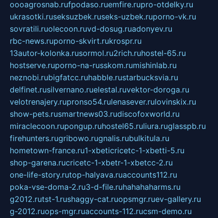
oooagrosnab.ru
fpodaso.ru
emfire.ru
pro-otdelky.ru
ukrasotki.ru
seksuzbek.ru
seks-uzbek.ru
porno-vk.ru
sovratili.ru
olecoon.ru
vd-dosug.ru
adonyev.ru
rbc-news.ru
porno-skvirt.ru
krospr.ru
13autor-kolonka.ru
sormol.ru
2rich.ru
hostel-65.ru
hostserve.ru
porno-na-russkom.ru
mishinlab.ru
neznobi.ru
bigfatcc.ru
habble.ru
starbucksvia.ru
delfinet.ru
silvernano.ru
elestal.ru
vektor-doroga.ru
velotrenajery.ru
pronso54.ru
lenasever.ru
lovinskix.ru
show-pets.ru
smartnews03.ru
discofoxworld.ru
miraclecoon.ru
pongup.ru
hostel65.ru
liura.ru
glasspb.ru
firehunters.ru
gribowo.ru
gnalis.ru
bulkitula.ru
hometown-france.ru
1-xbeticricetc-1-xbetti-5.ru
shop-garena.ru
cricetc-1-xbetr-1-xbetcc-2.ru
one-life-story.ru
top-halyava.ru
accounts112.ru
poka-vse-doma-2.ru
3-d-file.ru
hahahaharms.ru
g2012.ru
tst-1.ru
shaggy-cat.ru
opsmgr.ru
ev-gallery.ru
g-2012.ru
ops-mgr.ru
accounts-112.ru
csm-demo.ru