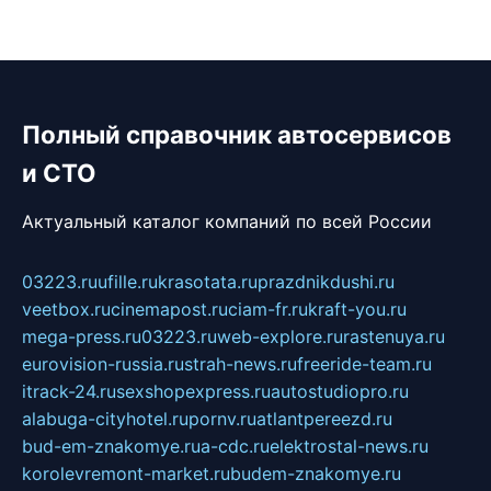
Полный справочник автосервисов
и СТО
Актуальный каталог компаний по всей России
03223.ru
ufille.ru
krasotata.ru
prazdnikdushi.ru
veetbox.ru
cinemapost.ru
ciam-fr.ru
kraft-you.ru
mega-press.ru
03223.ru
web-explore.ru
rastenuya.ru
eurovision-russia.ru
strah-news.ru
freeride-team.ru
itrack-24.ru
sexshopexpress.ru
autostudiopro.ru
alabuga-cityhotel.ru
pornv.ru
atlantpereezd.ru
bud-em-znakomye.ru
a-cdc.ru
elektrostal-news.ru
korolevremont-market.ru
budem-znakomye.ru