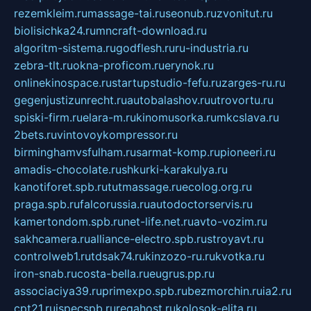
rezemkleim.ru
massage-tai.ru
seonub.ru
zvonitut.ru
biolisichka24.ru
mncraft-download.ru
algoritm-sistema.ru
godflesh.ru
ru-industria.ru
zebra-tlt.ru
okna-proficom.ru
erynok.ru
onlinekinospace.ru
startupstudio-fefu.ru
zarges-ru.ru
gegenjustizunrecht.ru
autobalashov.ru
utrovortu.ru
spiski-firm.ru
elara-m.ru
kinomusorka.ru
mkcslava.ru
2bets.ru
vintovoykompressor.ru
birminghamvsfulham.ru
sarmat-komp.ru
pioneeri.ru
amadis-chocolate.ru
shkurki-karakulya.ru
kanotiforet.spb.ru
tutmassage.ru
ecolog.org.ru
praga.spb.ru
falcorussia.ru
autodoctorservis.ru
kamertondom.spb.ru
net-life.net.ru
avto-vozim.ru
sakhcamera.ru
alliance-electro.spb.ru
stroyavt.ru
controlweb1.ru
tdsak74.ru
kinzozo-ru.ru
kvotka.ru
iron-snab.ru
costa-bella.ru
eugrus.pp.ru
associaciya39.ru
primexpo.spb.ru
bezmorchin.ru
ia2.ru
cpt21.ru
ispecspb.ru
regahost.ru
kolosok-elita.ru