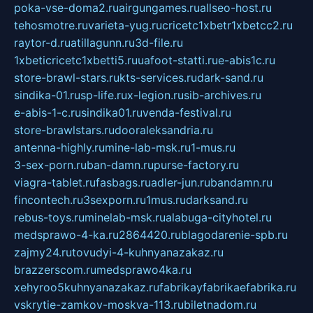
poka-vse-doma2.ru
airgungames.ru
allseo-host.ru
tehosmotre.ru
varieta-yug.ru
cricetc1xbetr1xbetcc2.ru
raytor-d.ru
atillagunn.ru
3d-file.ru
1xbeticricetc1xbetti5.ru
uafoot-statti.ru
e-abis1c.ru
store-brawl-stars.ru
kts-services.ru
dark-sand.ru
sindika-01.ru
sp-life.ru
x-legion.ru
sib-archives.ru
e-abis-1-c.ru
sindika01.ru
venda-festival.ru
store-brawlstars.ru
dooraleksandria.ru
antenna-highly.ru
mine-lab-msk.ru
1-mus.ru
3-sex-porn.ru
ban-damn.ru
purse-factory.ru
viagra-tablet.ru
fasbags.ru
adler-jun.ru
bandamn.ru
fincontech.ru
3sexporn.ru
1mus.ru
darksand.ru
rebus-toys.ru
minelab-msk.ru
alabuga-cityhotel.ru
medsprawo-4-ka.ru
2864420.ru
blagodarenie-spb.ru
zajmy24.ru
tovudyi-4-kuhnyanazakaz.ru
brazzerscom.ru
medsprawo4ka.ru
xehyroo5kuhnyanazakaz.ru
fabrikayfabrikaefabrika.ru
vskrytie-zamkov-moskva-113.ru
biletnadom.ru