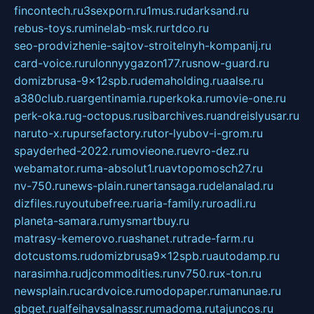
fincontech.ru
3sexporn.ru
1mus.ru
darksand.ru
rebus-toys.ru
minelab-msk.ru
rtdco.ru
seo-prodvizhenie-sajtov-stroitelnyh-kompanij.ru
card-voice.ru
rulonnyygazon177.ru
snow-guard.ru
domizbrusa-9x12spb.ru
demaholding.ru
aalse.ru
a380club.ru
argentinamia.ru
perkoka.ru
movie-one.ru
perk-oka.ru
g-octopus.ru
sibarchives.ru
andreislyusar.ru
naruto-x.ru
pursefactory.ru
tor-lyubov-i-grom.ru
spayderhed-2022.ru
movieone.ru
evro-dez.ru
webamator.ru
ma-absolut1.ru
avtopomosch27.ru
nv-750.ru
news-plain.ru
nertansaga.ru
delanalad.ru
dizfiles.ru
youtubefree.ru
aria-family.ru
roadli.ru
planeta-samara.ru
mysmartbuy.ru
matrasy-kemerovo.ru
ashanet.ru
trade-farm.ru
dotcustoms.ru
domizbrusa9x12spb.ru
autodamp.ru
narasimha.ru
djcommodities.ru
nv750.ru
x-ton.ru
newsplain.ru
cardvoice.ru
modopaper.ru
manunae.ru
gbget.ru
alfeihavsalnassr.ru
madoma.ru
tajuncos.ru