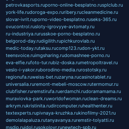
petrovkasports.ru
porno-online-besplatno.ru
splclub.ru
york-life.ru
doroga-expo.ru
ribery.ru
cleanmedicine.ru
slovar-ivrit.ru
porno-video-besplatno.ru
seks-365.ru
ovucontrol.ru
sloty-igrovyye-avtomaty.ru
ru-industriya.ru
russkoe-porno-besplatno.ru
belgorod-day.ru
digilith.ru
pichkurovlab.ru
medic-today.ru
taksu.ru
comp123.ru
don-ykt.ru
teensvoice.ru
imgsharing.ru
domashnee-porno.ru
eva-elfie.ru
foto-tur.ru
biz-doska.ru
metropoltravel.ru
veslo-i-yakor.ru
borodino-media.ru
rostotsky.ru
regionufa.ru
weiss-bet.ru
zaryna.ru
casinotablet.ru
universalia.ru
remont-mebeli-moscow.ru
termomur.ru
clubfisher.ru
remstirufa.ru
erdamchi.ru
doramamama.ru
muraviovka-park.ru
worldofwoman.ru
clean-dreams.ru
arkrym.ru
kristinita.ru
dircomputer.ru
healthenter.ru
textexperts.ru
pivnaya-kruzhka.ru
kinofilmy-2021.ru
demolalapaluza.ru
tanyavanya.ru
remstir-tolyatti.ru
msdip.ru
jdol.ru
sokolovr.ru
newtech-spb.ru