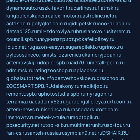
people-of-art.ru
bezzubova.ru
clubtibet.ru
orior-aks.ru
dynamoauto.ru
szk-favorit.ru
carlines.ru
flatnsk.ru
kingbolenskaner.ru
alex-motor.ru
astroline.net.ru
act1.spb.ru
polyglot.com.ru
gidlipetsk.ru
ooo-driada.ru
detsad125.ru
mir-zdoroviya.ru
bruslanovo.ru
siterem.ru
council.spb.ru
лодкипатриот.рф
kafekolizey.ru
iclub.net.ru
gazon-easy.ru
sugarepilekb.ru
grinox.ru
pylesostineco.ru
msts-ozarenie.ru
kameryjooan.ru
artemovskij.ru
dopler.spb.ru
aid70.ru
metall-perm.ru
ndm.msk.ru
ratingzooshop.ru
apiaccess.ru
globalautotrade.info
bezverhovskoe.ru
drsschool.ru
ZOOSMART.SPB.RU
dalakony.ru
medikijob.ru
remontt.spb.ru
photostudia.spb.ru
myragon.ru
terramia.ru
academy62.ru
gardengallereya.ru
rti.com.ru
artem-news.ru
biserinca.ru
krasnodarkurort.com
imshowtv.ru
mebel-v-tule.ru
mobtopik.ru
pcsecurity.net.ru
tool-sib.ru
multimetrunit.ru
sp-tour.ru
fan-cs.ru
santeh-russia.ru
symbian9.net.ru
DSHAIR.RU