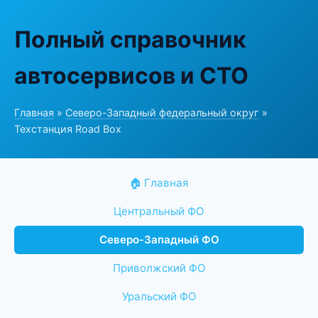
Полный справочник
автосервисов и СТО
Главная
»
Северо-Западный федеральный округ
»
Техстанция Road Box
🏠 Главная
Центральный ФО
Северо-Западный ФО
Приволжский ФО
Уральский ФО