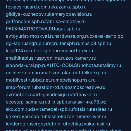
tesiaes.ru
card.com.ru
kazanka.spb.ru
gildiya-kuznecov.ru
kameryboavision.ru
griffoncom.spb.ru
fabrika-emotsiy.ru
PARK-MATROSOVA.RU
agat.spb.ru
avtoyurist-moskva1.ru
hardware.org.ru
схема-авто.рф
dg-lab.ru
angrup.ru
recruiter.spb.ru
music8.spb.ru
krsk124.ru
kubok.spb.ru
romanofforex.ru
analitikaplus.ru
spyonline.ru
zosikamery.ru
sloboda-ural.pp.ru
AUTO-COM.SU
hohota.net
alimy.ru
online-z.com
aromat-vostoka.ru
otdelkaexp.ru
mobilvest.ru
bbd.net.ru
mebelshop.msk.ru
smp-forum.ru
bastion-td.ru
kosmoscreative.ru
avrmotors.ru
art-galadesign.ru
tiffany-c.ru
ecostep-samara.ru
d-p.spb.ru
галактика73.рф
sko.com.ru
davitamebel-spb.ru
fotsis.ru
tesiaes.ru
kokoroyari.spb.ru
blesna-kazan.ru
mossilver.ru
lenderoq.ru
sergeydobrin.ru
tochkazvuka.msk.ru