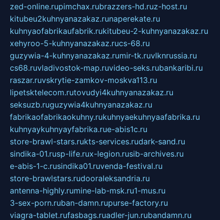
zed-online.ru
pimchax.ru
brazzers-hd.ru
z-host.ru
kitubeu2kuhnyanazakaz.ru
naperekate.ru
kuhnyaofabrikaufabrik.ru
kitubeu-2-kuhnyanazakaz.ru
xehyroo-5-kuhnyanazakaz.ru
cs-68.ru
guzywia-4-kuhnyanazakaz.ru
mir-tk.ru
vlknrussia.ru
cs68.ru
vladivostok-map.ru
video-seks.ru
bankaribi.ru
raszar.ru
vskrytie-zamkov-moskva113.ru
lipetsktelecom.ru
tovudyi4kuhnyanazakaz.ru
seksuzb.ru
guzywia4kuhnyanazakaz.ru
fabrikaofabrikaokuhny.ru
kuhnyaekuhnyaafabrika.ru
kuhnyaykuhnyayfabrika.ru
e-abis1c.ru
store-brawl-stars.ru
kts-services.ru
dark-sand.ru
sindika-01.ru
sp-life.ru
x-legion.ru
sib-archives.ru
e-abis-1-c.ru
sindika01.ru
venda-festival.ru
store-brawlstars.ru
dooraleksandria.ru
antenna-highly.ru
mine-lab-msk.ru
1-mus.ru
3-sex-porn.ru
ban-damn.ru
purse-factory.ru
viagra-tablet.ru
fasbags.ru
adler-jun.ru
bandamn.ru