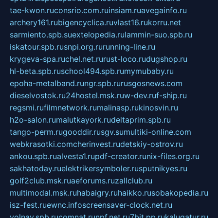
tae-kwon.ru
consrio.com.ru
insiam.ru
avegainfo.ru
archery161.ru
bigencyclica.ru
vlast16.ru
korru.net
sarmiento.spb.su
extelopedia.ru
lammin-suo.spb.ru
iskatour.spb.ru
snpi.org.ru
running-line.ru
krygeva-spa.ru
chel.net.ru
rust-loco.ru
dugshop.ru
hl-beta.spb.ru
school494.spb.ru
mymubaby.ru
epoha-metalband.ru
ngr.spb.ru
rusgosnews.com
dieselvostok.ru
24hostel.msk.ru
w-dev.ru
f-ship.ru
regsmi.ru
filmnetwork.ru
malinasp.ru
kinosvin.ru
h2o-salon.ru
malutkayork.ru
deltaprim.spb.ru
tango-perm.ru
gooddir.ru
sgv.su
multiki-online.com
webkrasotki.com
cherinvest.ru
detskiy-ostrov.ru
ankou.spb.ru
alvesta1.ru
pdf-creator.ru
nix-files.org.ru
sakhatoday.ru
elektrikersymboler.ru
sputnikyes.ru
golf2club.msk.ru
aeforums.ru
zallclub.ru
multimodal.msk.ru
habaigry.ru
haikko.ru
sobakopedia.ru
isz-fest.ru
ewnc.info
screensaver-clock.net.ru
volnav.spb.ru
comnat.ru
npf.net.ru
7bit.pp.ru
kalugatur.ru