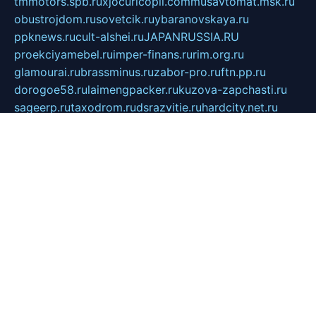
tmmotors.spb.ru
xjocuricopii.com
musavtomat.msk.ru
obustrojdom.ru
sovetcik.ru
ybaranovskaya.ru
ppknews.ru
cult-alshei.ru
JAPANRUSSIA.RU
proekciyamebel.ru
imper-finans.ru
rim.org.ru
glamourai.ru
brassminus.ru
zabor-pro.ru
ftn.pp.ru
dorogoe58.ru
laimengpacker.ru
kuzova-zapchasti.ru
sageerp.ru
taxodrom.ru
dsrazvitie.ru
hardcity.net.ru
ratinghomegames.ru
topservice25.ru
gubernyan.ru
gtglasslined.ru
ii4.ru
tssport.spb.ru
andorra24.com
blackwallstreet.ru
oboimos.ru
optim-doors.com.ru
ikuch.ru
nycr.org.ru
npa21.ru
vremya-ch.spb.ru
desert000.ru
ivtorgi.ru
ifiori.ru
catalog-statei.ru
dcv.org.ru
spetsmaster174.ru
ipkameryhiseeu.ru
dum26.ru
ruspol.spb.ru
fr-opendp.ru
kam-solnyshko.ru
cheyenne-arapaho.ru
sevzapmetal.spb.ru
ted-lapidus.spb.ru
parasite-eliminator.ru
sigma-complete.ru
modernworld.ru
dama-moda.ru
eholot-group.ru
sk-nvkz.ru
DRONGOLD.RU