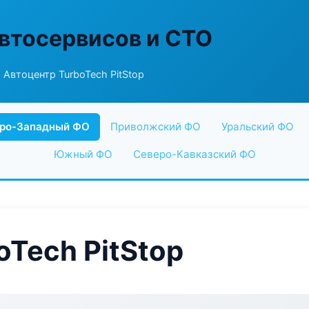
втосервисов и СТО
 Автоцентр TurboTech PitStop
ро-Западный ФО
Приволжский ФО
Уральский ФО
Южный ФО
Северо-Кавказский ФО
oTech PitStop