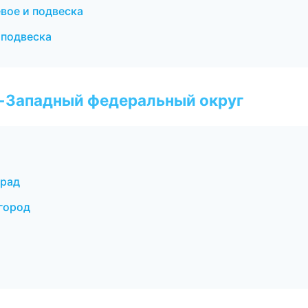
евое и подвеска
 подвеска
о-Западный федеральный округ
град
вгород