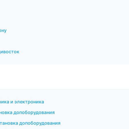
ону
адивосток
рика и электроника
тановка допоборудования
установка допоборудования