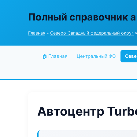
Полный справочник а
Главная
»
Северо-Западный федеральный округ
»
🏠 Главная
Центральный ФО
Севе
Автоцентр Turb