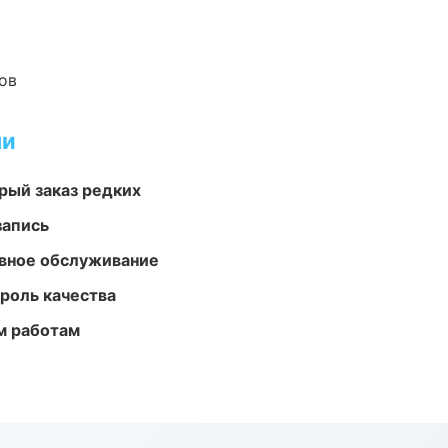
ов
ми
рый заказ редких
запись
вное обслуживание
роль качества
м работам