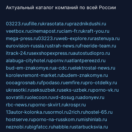
Актуальный каталог компаний по всей России
03223.ru
ufille.ru
krasotata.ru
prazdnikdushi.ru
veetbox.ru
cinemapost.ru
ciam-fr.ru
kraft-you.ru
mega-press.ru
03223.ru
web-explore.ru
rastenuya.ru
eurovision-russia.ru
strah-news.ru
freeride-team.ru
itrack-24.ru
sexshopexpress.ru
autostudiopro.ru
alabuga-cityhotel.ru
pornv.ru
atlantpereezd.ru
bud-em-znakomye.ru
a-cdc.ru
elektrostal-news.ru
korolevremont-market.ru
budem-znakomye.ru
oooagrosnab.ru
fpodaso.ru
emfire.ru
pro-otdelky.ru
ukrasotki.ru
seksuzbek.ru
seks-uzbek.ru
porno-vk.ru
sovratili.ru
olecoon.ru
vd-dosug.ru
adonyev.ru
rbc-news.ru
porno-skvirt.ru
krospr.ru
13autor-kolonka.ru
sormol.ru
2rich.ru
hostel-65.ru
hostserve.ru
porno-na-russkom.ru
mishinlab.ru
neznobi.ru
bigfatcc.ru
habble.ru
starbucksvia.ru