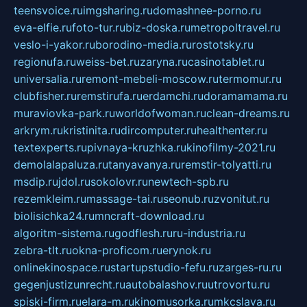
teensvoice.ru
imgsharing.ru
domashnee-porno.ru
eva-elfie.ru
foto-tur.ru
biz-doska.ru
metropoltravel.ru
veslo-i-yakor.ru
borodino-media.ru
rostotsky.ru
regionufa.ru
weiss-bet.ru
zaryna.ru
casinotablet.ru
universalia.ru
remont-mebeli-moscow.ru
termomur.ru
clubfisher.ru
remstirufa.ru
erdamchi.ru
doramamama.ru
muraviovka-park.ru
worldofwoman.ru
clean-dreams.ru
arkrym.ru
kristinita.ru
dircomputer.ru
healthenter.ru
textexperts.ru
pivnaya-kruzhka.ru
kinofilmy-2021.ru
demolalapaluza.ru
tanyavanya.ru
remstir-tolyatti.ru
msdip.ru
jdol.ru
sokolovr.ru
newtech-spb.ru
rezemkleim.ru
massage-tai.ru
seonub.ru
zvonitut.ru
biolisichka24.ru
mncraft-download.ru
algoritm-sistema.ru
godflesh.ru
ru-industria.ru
zebra-tlt.ru
okna-proficom.ru
erynok.ru
onlinekinospace.ru
startupstudio-fefu.ru
zarges-ru.ru
gegenjustizunrecht.ru
autobalashov.ru
utrovortu.ru
spiski-firm.ru
elara-m.ru
kinomusorka.ru
mkcslava.ru