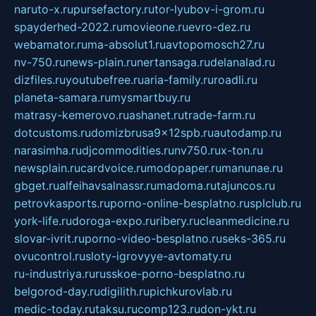
naruto-x.ru
pursefactory.ru
tor-lyubov-i-grom.ru
spayderhed-2022.ru
movieone.ru
evro-dez.ru
webamator.ru
ma-absolut1.ru
avtopomosch27.ru
nv-750.ru
news-plain.ru
nertansaga.ru
delanalad.ru
dizfiles.ru
youtubefree.ru
aria-family.ru
roadli.ru
planeta-samara.ru
mysmartbuy.ru
matrasy-kemerovo.ru
ashanet.ru
trade-farm.ru
dotcustoms.ru
domizbrusa9x12spb.ru
autodamp.ru
narasimha.ru
djcommodities.ru
nv750.ru
x-ton.ru
newsplain.ru
cardvoice.ru
modopaper.ru
manunae.ru
gbget.ru
alfeihavsalnassr.ru
madoma.ru
tajuncos.ru
petrovkasports.ru
porno-online-besplatno.ru
splclub.ru
york-life.ru
doroga-expo.ru
ribery.ru
cleanmedicine.ru
slovar-ivrit.ru
porno-video-besplatno.ru
seks-365.ru
ovucontrol.ru
sloty-igrovyye-avtomaty.ru
ru-industriya.ru
russkoe-porno-besplatno.ru
belgorod-day.ru
digilith.ru
pichkurovlab.ru
medic-today.ru
taksu.ru
comp123.ru
don-ykt.ru