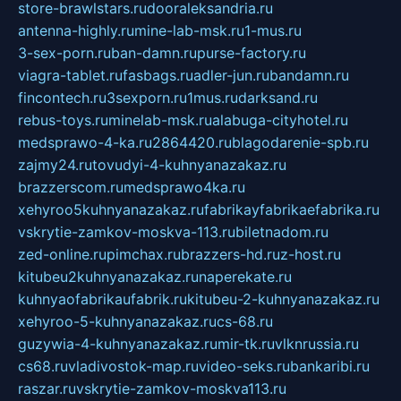
store-brawlstars.ru
dooraleksandria.ru
antenna-highly.ru
mine-lab-msk.ru
1-mus.ru
3-sex-porn.ru
ban-damn.ru
purse-factory.ru
viagra-tablet.ru
fasbags.ru
adler-jun.ru
bandamn.ru
fincontech.ru
3sexporn.ru
1mus.ru
darksand.ru
rebus-toys.ru
minelab-msk.ru
alabuga-cityhotel.ru
medsprawo-4-ka.ru
2864420.ru
blagodarenie-spb.ru
zajmy24.ru
tovudyi-4-kuhnyanazakaz.ru
brazzerscom.ru
medsprawo4ka.ru
xehyroo5kuhnyanazakaz.ru
fabrikayfabrikaefabrika.ru
vskrytie-zamkov-moskva-113.ru
biletnadom.ru
zed-online.ru
pimchax.ru
brazzers-hd.ru
z-host.ru
kitubeu2kuhnyanazakaz.ru
naperekate.ru
kuhnyaofabrikaufabrik.ru
kitubeu-2-kuhnyanazakaz.ru
xehyroo-5-kuhnyanazakaz.ru
cs-68.ru
guzywia-4-kuhnyanazakaz.ru
mir-tk.ru
vlknrussia.ru
cs68.ru
vladivostok-map.ru
video-seks.ru
bankaribi.ru
raszar.ru
vskrytie-zamkov-moskva113.ru