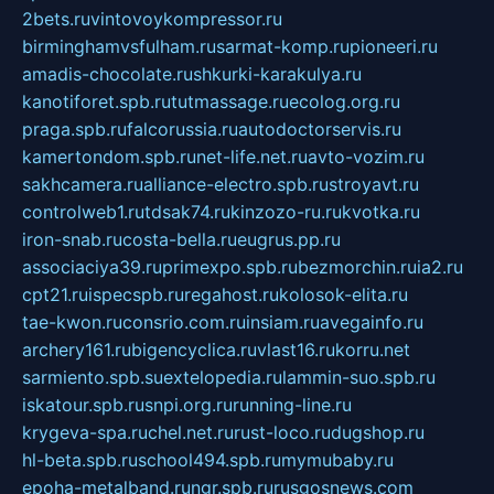
2bets.ru
vintovoykompressor.ru
birminghamvsfulham.ru
sarmat-komp.ru
pioneeri.ru
amadis-chocolate.ru
shkurki-karakulya.ru
kanotiforet.spb.ru
tutmassage.ru
ecolog.org.ru
praga.spb.ru
falcorussia.ru
autodoctorservis.ru
kamertondom.spb.ru
net-life.net.ru
avto-vozim.ru
sakhcamera.ru
alliance-electro.spb.ru
stroyavt.ru
controlweb1.ru
tdsak74.ru
kinzozo-ru.ru
kvotka.ru
iron-snab.ru
costa-bella.ru
eugrus.pp.ru
associaciya39.ru
primexpo.spb.ru
bezmorchin.ru
ia2.ru
cpt21.ru
ispecspb.ru
regahost.ru
kolosok-elita.ru
tae-kwon.ru
consrio.com.ru
insiam.ru
avegainfo.ru
archery161.ru
bigencyclica.ru
vlast16.ru
korru.net
sarmiento.spb.su
extelopedia.ru
lammin-suo.spb.ru
iskatour.spb.ru
snpi.org.ru
running-line.ru
krygeva-spa.ru
chel.net.ru
rust-loco.ru
dugshop.ru
hl-beta.spb.ru
school494.spb.ru
mymubaby.ru
epoha-metalband.ru
ngr.spb.ru
rusgosnews.com