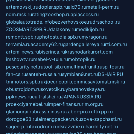
artemovskij.ru
dopler.spb.ru
aid70.ru
metall-perm.ru
ndm.msk.ru
ratingzooshop.ru
apiaccess.ru
globalautotrade.info
bezverhovskoe.ru
drsschool.ru
ZOOSMART.SPB.RU
dalakony.ru
medikijob.ru
remontt.spb.ru
photostudia.spb.ru
myragon.ru
terramia.ru
academy62.ru
gardengallereya.ru
rti.com.ru
artem-news.ru
biserinca.ru
krasnodarkurort.com
imshowtv.ru
mebel-v-tule.ru
mobtopik.ru
pcsecurity.net.ru
tool-sib.ru
multimetrunit.ru
sp-tour.ru
fan-cs.ru
santeh-russia.ru
symbian9.net.ru
DSHAIR.RU
tmmotors.spb.ru
xjocuricopii.com
musavtomat.msk.ru
obustrojdom.ru
sovetcik.ru
ybaranovskaya.ru
ppknews.ru
cult-alshei.ru
JAPANRUSSIA.RU
proekciyamebel.ru
imper-finans.ru
rim.org.ru
glamourai.ru
brassminus.ru
zabor-pro.ru
ftn.pp.ru
dorogoe58.ru
laimengpacker.ru
kuzova-zapchasti.ru
sageerp.ru
taxodrom.ru
dsrazvitie.ru
hardcity.net.ru
ratinghomegames.ru
topservice25.ru
gubernyan.ru