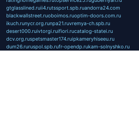
gtglasslined.ru
ii4.ru
tssport.spb.ru
andorra24.com
blackwallstreet.ru
oboimos.ru
optim-doors.com.ru
ikuch.ru
nycr.org.ru
npa21.ru
vremya-ch.spb.ru
desert000.ru
ivtorgi.ru
ifiori.ru
catalog-statei.ru
dcv.org.ru
spetsmaster174.ru
ipkameryhiseeu.ru
dum26.ru
ruspol.spb.ru
fr-opendp.ru
kam-solnyshko.ru
cheyenne-arapaho.ru
sevzapmetal.spb.ru
ted-lapidus.spb.ru
parasite-eliminator.ru
sigma-complete.ru
modernworld.ru
dama-moda.ru
eholot-group.ru
sk-nvkz.ru
DRONGOLD.RU
democratia2.ru
i-farmer.ru
mass-sport.org
jablonex.spb.ru
bookmess.ru
linkword.ru
refineua.com.ru
cs-spec.net.ru
altay-mebel.ru
DNK-THEATRE.RU
mechaniks.spb.ru
ipcamtechage.ru
skosta.ru
a-sun.ru
stroy-ldsp.ru
snowlands.org.ru
childrensshoes.ru
mrlizzy.ru
mebelsofiakrd.ru
bulizhenko.ru
rumantick.net.ru
mtszerno.ru