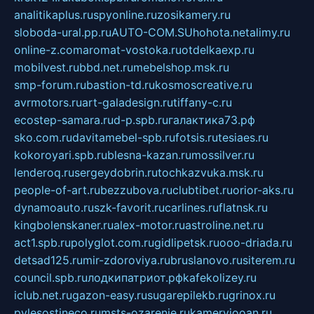
analitikaplus.ru
spyonline.ru
zosikamery.ru
sloboda-ural.pp.ru
AUTO-COM.SU
hohota.net
alimy.ru
online-z.com
aromat-vostoka.ru
otdelkaexp.ru
mobilvest.ru
bbd.net.ru
mebelshop.msk.ru
smp-forum.ru
bastion-td.ru
kosmoscreative.ru
avrmotors.ru
art-galadesign.ru
tiffany-c.ru
ecostep-samara.ru
d-p.spb.ru
галактика73.рф
sko.com.ru
davitamebel-spb.ru
fotsis.ru
tesiaes.ru
kokoroyari.spb.ru
blesna-kazan.ru
mossilver.ru
lenderoq.ru
sergeydobrin.ru
tochkazvuka.msk.ru
people-of-art.ru
bezzubova.ru
clubtibet.ru
orior-aks.ru
dynamoauto.ru
szk-favorit.ru
carlines.ru
flatnsk.ru
kingbolenskaner.ru
alex-motor.ru
astroline.net.ru
act1.spb.ru
polyglot.com.ru
gidlipetsk.ru
ooo-driada.ru
detsad125.ru
mir-zdoroviya.ru
bruslanovo.ru
siterem.ru
council.spb.ru
лодкипатриот.рф
kafekolizey.ru
iclub.net.ru
gazon-easy.ru
sugarepilekb.ru
grinox.ru
pylesostineco.ru
msts-ozarenie.ru
kameryjooan.ru