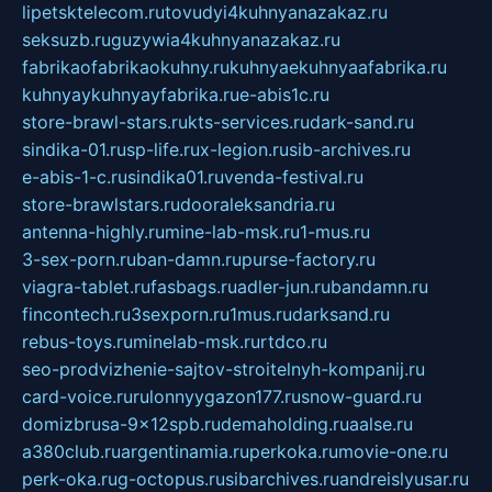
lipetsktelecom.ru
tovudyi4kuhnyanazakaz.ru
seksuzb.ru
guzywia4kuhnyanazakaz.ru
fabrikaofabrikaokuhny.ru
kuhnyaekuhnyaafabrika.ru
kuhnyaykuhnyayfabrika.ru
e-abis1c.ru
store-brawl-stars.ru
kts-services.ru
dark-sand.ru
sindika-01.ru
sp-life.ru
x-legion.ru
sib-archives.ru
e-abis-1-c.ru
sindika01.ru
venda-festival.ru
store-brawlstars.ru
dooraleksandria.ru
antenna-highly.ru
mine-lab-msk.ru
1-mus.ru
3-sex-porn.ru
ban-damn.ru
purse-factory.ru
viagra-tablet.ru
fasbags.ru
adler-jun.ru
bandamn.ru
fincontech.ru
3sexporn.ru
1mus.ru
darksand.ru
rebus-toys.ru
minelab-msk.ru
rtdco.ru
seo-prodvizhenie-sajtov-stroitelnyh-kompanij.ru
card-voice.ru
rulonnyygazon177.ru
snow-guard.ru
domizbrusa-9x12spb.ru
demaholding.ru
aalse.ru
a380club.ru
argentinamia.ru
perkoka.ru
movie-one.ru
perk-oka.ru
g-octopus.ru
sibarchives.ru
andreislyusar.ru