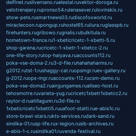
delfinet.ru
silvernano.ru
elestal.ru
vektor-doroga.ru
velotrenajery.ru
pronso54.ru
lenasever.ru
lovinskix.ru
show-pets.ru
smartnews03.ru
discofoxworld.ru
miraclecoon.ru
pongup.ru
hostel65.ru
liura.ru
glasspb.ru
firehunters.ru
gribowo.ru
gnalis.ru
bulkitula.ru
hometown-france.ru
1-xbeticricetc-1-xbetti-5.ru
shop-garena.ru
cricetc-1-xbetr-1-xbetcc-2.ru
one-life-story.ru
top-halyava.ru
accounts112.ru
poka-vse-doma-2.ru
3-d-file.ru
hahahaharms.ru
g2012.ru
tst-1.ru
shaggy-cat.ru
opsmgr.ru
ev-gallery.ru
g-2012.ru
ops-mgr.ru
accounts-112.ru
csm-demo.ru
poka-vse-doma2.ru
airgungames.ru
allseo-host.ru
tehosmotre.ru
varieta-yug.ru
cricetc1xbetr1xbetcc2.ru
raytor-d.ru
atillagunn.ru
3d-file.ru
1xbeticricetc1xbetti5.ru
uafoot-statti.ru
e-abis1c.ru
store-brawl-stars.ru
kts-services.ru
dark-sand.ru
sindika-01.ru
sp-life.ru
x-legion.ru
sib-archives.ru
e-abis-1-c.ru
sindika01.ru
venda-festival.ru