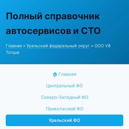
Полный справочник
автосервисов и СТО
Главная
»
Уральский федеральный округ
» ООО V8
Torque
🏠 Главная
Центральный ФО
Северо-Западный ФО
Приволжский ФО
Уральский ФО