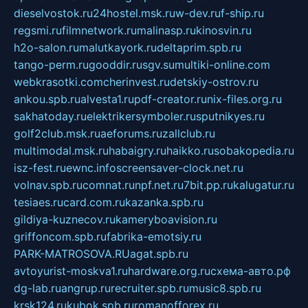
dieselvostok.ru
24hostel.msk.ru
w-dev.ru
f-ship.ru
regsmi.ru
filmnetwork.ru
malinasp.ru
kinosvin.ru
h2o-salon.ru
malutkayork.ru
deltaprim.spb.ru
tango-perm.ru
gooddir.ru
sgv.su
multiki-online.com
webkrasotki.com
cherinvest.ru
detskiy-ostrov.ru
ankou.spb.ru
alvesta1.ru
pdf-creator.ru
nix-files.org.ru
sakhatoday.ru
elektrikersymboler.ru
sputnikyes.ru
golf2club.msk.ru
aeforums.ru
zallclub.ru
multimodal.msk.ru
habaigry.ru
haikko.ru
sobakopedia.ru
isz-fest.ru
ewnc.info
screensaver-clock.net.ru
volnav.spb.ru
comnat.ru
npf.net.ru
7bit.pp.ru
kalugatur.ru
tesiaes.ru
card.com.ru
kazanka.spb.ru
gildiya-kuznecov.ru
kameryboavision.ru
griffoncom.spb.ru
fabrika-emotsiy.ru
PARK-MATROSOVA.RU
agat.spb.ru
avtoyurist-moskva1.ru
hardware.org.ru
схема-авто.рф
dg-lab.ru
angrup.ru
recruiter.spb.ru
music8.spb.ru
krsk124.ru
kubok.spb.ru
romanofforex.ru