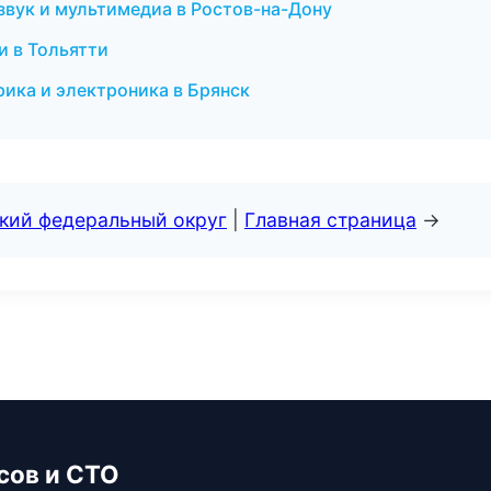
звук и мультимедиа в Ростов-на-Дону
и в Тольятти
рика и электроника в Брянск
ский федеральный округ
|
Главная страница
→
сов и СТО