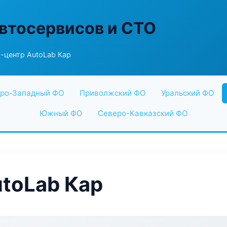
втосервисов и СТО
-центр AutoLab Кар
ро-Западный ФО
Приволжский ФО
Уральский ФО
Южный ФО
Северо-Кавказский ФО
toLab Кар