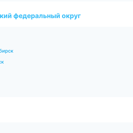
ский федеральный округ
ибирск
ск