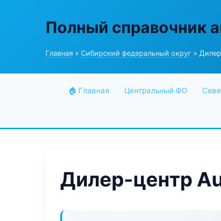
Полный справочник а
Главная
»
Сибирский федеральный округ
» Дилер
🏠 Главная
Центральный ФО
Севе
Дилер-центр Au