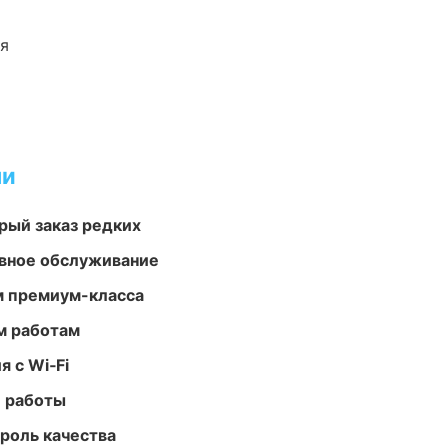
ия
ми
рый заказ редких
вное обслуживание
м премиум-класса
м работам
 с Wi‑Fi
е работы
роль качества