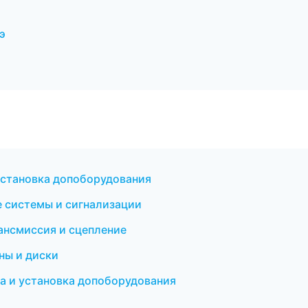
э
установка допоборудования
е системы и сигнализации
ансмиссия и сцепление
ны и диски
а и установка допоборудования