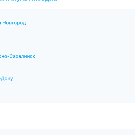
й Новгород
жно-Сахалинск
а-Дону