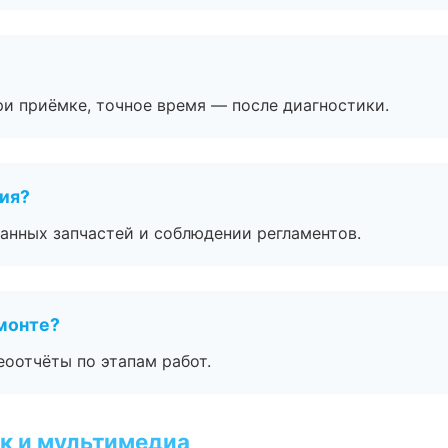
и приёмке, точное время — после диагностики.
тия?
анных запчастей и соблюдении регламентов.
монте?
еоотчёты по этапам работ.
к и мультимедиа