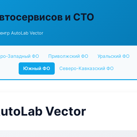
втосервисов и СТО
ентр AutoLab Vector
ро-Западный ФО
Приволжский ФО
Уральский ФО
Южный ФО
Северо-Кавказский ФО
utoLab Vector