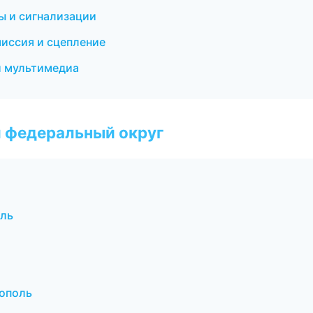
ы и сигнализации
миссия и сцепление
 и мультимедиа
 федеральный округ
оль
тополь