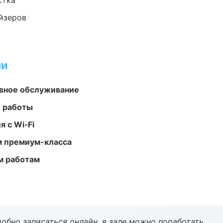
стка
йзеров
ми
вное обслуживание
е работы
 с Wi‑Fi
м премиум-класса
м работам
обно записаться онлайн, в зале можно поработать.