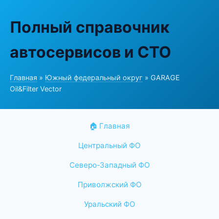
Полный справочник
автосервисов и СТО
Главная
»
Южный федеральный округ
» GARAGE
Oil&Filter Vector
🏠 Главная
Центральный ФО
Северо-Западный ФО
Приволжский ФО
Уральский ФО