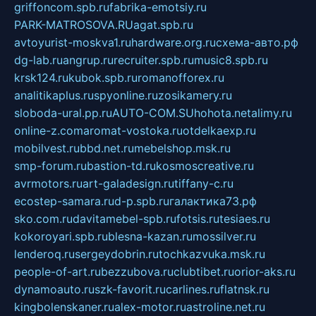
griffoncom.spb.ru
fabrika-emotsiy.ru
PARK-MATROSOVA.RU
agat.spb.ru
avtoyurist-moskva1.ru
hardware.org.ru
схема-авто.рф
dg-lab.ru
angrup.ru
recruiter.spb.ru
music8.spb.ru
krsk124.ru
kubok.spb.ru
romanofforex.ru
analitikaplus.ru
spyonline.ru
zosikamery.ru
sloboda-ural.pp.ru
AUTO-COM.SU
hohota.net
alimy.ru
online-z.com
aromat-vostoka.ru
otdelkaexp.ru
mobilvest.ru
bbd.net.ru
mebelshop.msk.ru
smp-forum.ru
bastion-td.ru
kosmoscreative.ru
avrmotors.ru
art-galadesign.ru
tiffany-c.ru
ecostep-samara.ru
d-p.spb.ru
галактика73.рф
sko.com.ru
davitamebel-spb.ru
fotsis.ru
tesiaes.ru
kokoroyari.spb.ru
blesna-kazan.ru
mossilver.ru
lenderoq.ru
sergeydobrin.ru
tochkazvuka.msk.ru
people-of-art.ru
bezzubova.ru
clubtibet.ru
orior-aks.ru
dynamoauto.ru
szk-favorit.ru
carlines.ru
flatnsk.ru
kingbolenskaner.ru
alex-motor.ru
astroline.net.ru