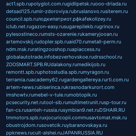
act1.spb.ru
polyglot.com.ru
gidlipetsk.ru
ooo-driada.ru
detsad125.ru
mir-zdoroviya.ru
bruslanovo.ru
siterem.ru
council.spb.ru
лодкипатриот.рф
kafekolizey.ru
iclub.net.ru
gazon-easy.ru
sugarepilekb.ru
grinox.ru
pylesostineco.ru
msts-ozarenie.ru
kameryjooan.ru
artemovskij.ru
dopler.spb.ru
aid70.ru
metall-perm.ru
ndm.msk.ru
ratingzooshop.ru
apiaccess.ru
globalautotrade.info
bezverhovskoe.ru
drsschool.ru
ZOOSMART.SPB.RU
dalakony.ru
medikijob.ru
remontt.spb.ru
photostudia.spb.ru
myragon.ru
terramia.ru
academy62.ru
gardengallereya.ru
rti.com.ru
artem-news.ru
biserinca.ru
krasnodarkurort.com
imshowtv.ru
mebel-v-tule.ru
mobtopik.ru
pcsecurity.net.ru
tool-sib.ru
multimetrunit.ru
sp-tour.ru
fan-cs.ru
santeh-russia.ru
symbian9.net.ru
DSHAIR.RU
tmmotors.spb.ru
xjocuricopii.com
musavtomat.msk.ru
obustrojdom.ru
sovetcik.ru
ybaranovskaya.ru
ppknews.ru
cult-alshei.ru
JAPANRUSSIA.RU