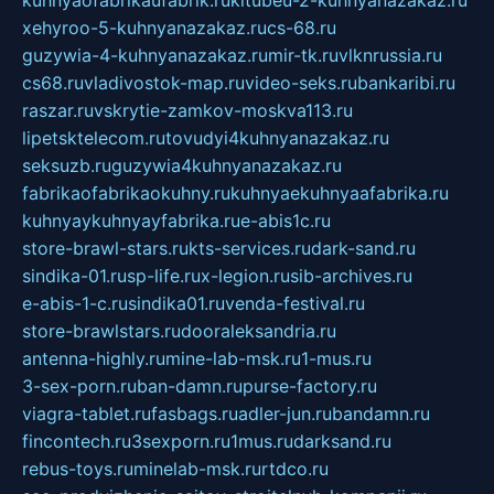
xehyroo-5-kuhnyanazakaz.ru
cs-68.ru
guzywia-4-kuhnyanazakaz.ru
mir-tk.ru
vlknrussia.ru
cs68.ru
vladivostok-map.ru
video-seks.ru
bankaribi.ru
raszar.ru
vskrytie-zamkov-moskva113.ru
lipetsktelecom.ru
tovudyi4kuhnyanazakaz.ru
seksuzb.ru
guzywia4kuhnyanazakaz.ru
fabrikaofabrikaokuhny.ru
kuhnyaekuhnyaafabrika.ru
kuhnyaykuhnyayfabrika.ru
e-abis1c.ru
store-brawl-stars.ru
kts-services.ru
dark-sand.ru
sindika-01.ru
sp-life.ru
x-legion.ru
sib-archives.ru
e-abis-1-c.ru
sindika01.ru
venda-festival.ru
store-brawlstars.ru
dooraleksandria.ru
antenna-highly.ru
mine-lab-msk.ru
1-mus.ru
3-sex-porn.ru
ban-damn.ru
purse-factory.ru
viagra-tablet.ru
fasbags.ru
adler-jun.ru
bandamn.ru
fincontech.ru
3sexporn.ru
1mus.ru
darksand.ru
rebus-toys.ru
minelab-msk.ru
rtdco.ru