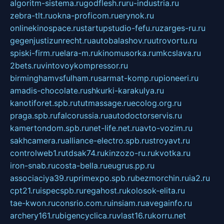
algoritm-sistema.ru
godflesh.ru
ru-industria.ru
zebra-tlt.ru
okna-proficom.ru
erynok.ru
onlinekinospace.ru
startupstudio-fefu.ru
zarges-ru.ru
gegenjustizunrecht.ru
autobalashov.ru
utrovortu.ru
spiski-firm.ru
elara-m.ru
kinomusorka.ru
mkcslava.ru
2bets.ru
vintovoykompressor.ru
birminghamvsfulham.ru
sarmat-komp.ru
pioneeri.ru
amadis-chocolate.ru
shkurki-karakulya.ru
kanotiforet.spb.ru
tutmassage.ru
ecolog.org.ru
praga.spb.ru
falcorussia.ru
autodoctorservis.ru
kamertondom.spb.ru
net-life.net.ru
avto-vozim.ru
sakhcamera.ru
alliance-electro.spb.ru
stroyavt.ru
controlweb1.ru
tdsak74.ru
kinzozo-ru.ru
kvotka.ru
iron-snab.ru
costa-bella.ru
eugrus.pp.ru
associaciya39.ru
primexpo.spb.ru
bezmorchin.ru
ia2.ru
cpt21.ru
ispecspb.ru
regahost.ru
kolosok-elita.ru
tae-kwon.ru
consrio.com.ru
insiam.ru
avegainfo.ru
archery161.ru
bigencyclica.ru
vlast16.ru
korru.net