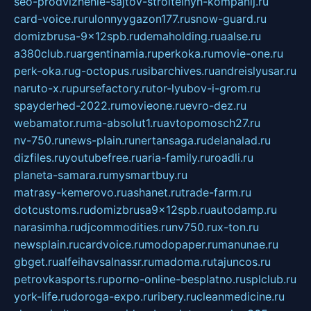
seo-prodvizhenie-sajtov-stroitelnyh-kompanij.ru
card-voice.ru
rulonnyygazon177.ru
snow-guard.ru
domizbrusa-9x12spb.ru
demaholding.ru
aalse.ru
a380club.ru
argentinamia.ru
perkoka.ru
movie-one.ru
perk-oka.ru
g-octopus.ru
sibarchives.ru
andreislyusar.ru
naruto-x.ru
pursefactory.ru
tor-lyubov-i-grom.ru
spayderhed-2022.ru
movieone.ru
evro-dez.ru
webamator.ru
ma-absolut1.ru
avtopomosch27.ru
nv-750.ru
news-plain.ru
nertansaga.ru
delanalad.ru
dizfiles.ru
youtubefree.ru
aria-family.ru
roadli.ru
planeta-samara.ru
mysmartbuy.ru
matrasy-kemerovo.ru
ashanet.ru
trade-farm.ru
dotcustoms.ru
domizbrusa9x12spb.ru
autodamp.ru
narasimha.ru
djcommodities.ru
nv750.ru
x-ton.ru
newsplain.ru
cardvoice.ru
modopaper.ru
manunae.ru
gbget.ru
alfeihavsalnassr.ru
madoma.ru
tajuncos.ru
petrovkasports.ru
porno-online-besplatno.ru
splclub.ru
york-life.ru
doroga-expo.ru
ribery.ru
cleanmedicine.ru