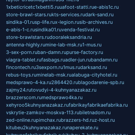
1xbeticricetc1xbetti5.ru
uafoot-statti.ru
e-abis1c.ru
store-brawl-stars.ru
kts-services.ru
dark-sand.ru
sindika-01.ru
sp-life.ru
x-legion.ru
sib-archives.ru
e-abis-1-c.ru
sindika01.ru
venda-festival.ru
store-brawlstars.ru
dooraleksandria.ru
antenna-highly.ru
mine-lab-msk.ru
1-mus.ru
3-sex-porn.ru
ban-damn.ru
purse-factory.ru
viagra-tablet.ru
fasbags.ru
adler-jun.ru
bandamn.ru
fincontech.ru
3sexporn.ru
1mus.ru
darksand.ru
rebus-toys.ru
minelab-msk.ru
alabuga-cityhotel.ru
medsprawo-4-ka.ru
2864420.ru
blagodarenie-spb.ru
zajmy24.ru
tovudyi-4-kuhnyanazakaz.ru
brazzerscom.ru
medsprawo4ka.ru
xehyroo5kuhnyanazakaz.ru
fabrikayfabrikaefabrika.ru
vskrytie-zamkov-moskva-113.ru
biletnadom.ru
zed-online.ru
pimchax.ru
brazzers-hd.ru
z-host.ru
kitubeu2kuhnyanazakaz.ru
naperekate.ru
kuhnyaofabrikaufabrik.ru
kitubeu-2-kuhnyanazakaz.ru