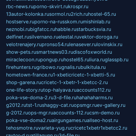
rbc-news.ru
porno-skvirt.ru
krospr.ru
13autor-kolonka.ru
sormol.ru
2rich.ru
hostel-65.ru
hostserve.ru
porno-na-russkom.ru
mishinlab.ru
neznobi.ru
bigfatcc.ru
habble.ru
starbucksvia.ru
delfinet.ru
silvernano.ru
elestal.ru
vektor-doroga.ru
velotrenajery.ru
pronso54.ru
lenasever.ru
lovinskix.ru
show-pets.ru
smartnews03.ru
discofoxworld.ru
miraclecoon.ru
pongup.ru
hostel65.ru
liura.ru
glasspb.ru
firehunters.ru
gribowo.ru
gnalis.ru
bulkitula.ru
hometown-france.ru
1-xbeticricetc-1-xbetti-5.ru
shop-garena.ru
cricetc-1-xbetr-1-xbetcc-2.ru
one-life-story.ru
top-halyava.ru
accounts112.ru
poka-vse-doma-2.ru
3-d-file.ru
hahahaharms.ru
g2012.ru
tst-1.ru
shaggy-cat.ru
opsmgr.ru
ev-gallery.ru
g-2012.ru
ops-mgr.ru
accounts-112.ru
csm-demo.ru
poka-vse-doma2.ru
airgungames.ru
allseo-host.ru
tehosmotre.ru
varieta-yug.ru
cricetc1xbetr1xbetcc2.ru
raytor-d.ru
atillagunn.ru
3d-file.ru