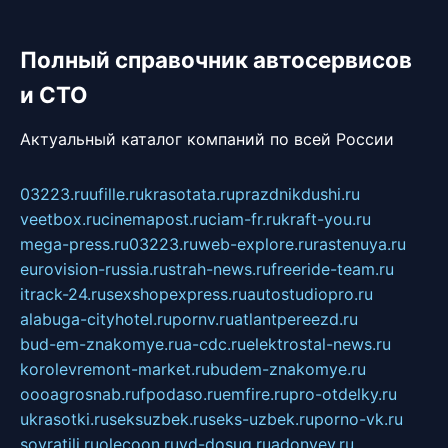
Полный справочник автосервисов
и СТО
Актуальный каталог компаний по всей России
03223.ru
ufille.ru
krasotata.ru
prazdnikdushi.ru
veetbox.ru
cinemapost.ru
ciam-fr.ru
kraft-you.ru
mega-press.ru
03223.ru
web-explore.ru
rastenuya.ru
eurovision-russia.ru
strah-news.ru
freeride-team.ru
itrack-24.ru
sexshopexpress.ru
autostudiopro.ru
alabuga-cityhotel.ru
pornv.ru
atlantpereezd.ru
bud-em-znakomye.ru
a-cdc.ru
elektrostal-news.ru
korolevremont-market.ru
budem-znakomye.ru
oooagrosnab.ru
fpodaso.ru
emfire.ru
pro-otdelky.ru
ukrasotki.ru
seksuzbek.ru
seks-uzbek.ru
porno-vk.ru
sovratili.ru
olecoon.ru
vd-dosug.ru
adonyev.ru