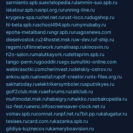
sarmiento.spb.su
extelopedia.ru
lammin-suo.spb.ru
iskatour.spb.ru
snpi.org.ru
running-line.ru
krygeva-spa.ru
chel.net.ru
rust-loco.ru
dugshop.ru
hl-beta.spb.ru
school494.spb.ru
mymubaby.ru
epoha-metalband.ru
ngr.spb.ru
rusgosnews.com
dieselvostok.ru
24hostel.msk.ru
w-dev.ru
f-ship.ru
regsmi.ru
filmnetwork.ru
malinasp.ru
kinosvin.ru
h2o-salon.ru
malutkayork.ru
deltaprim.spb.ru
tango-perm.ru
gooddir.ru
sgv.su
multiki-online.com
webkrasotki.com
cherinvest.ru
detskiy-ostrov.ru
ankou.spb.ru
alvesta1.ru
pdf-creator.ru
nix-files.org.ru
sakhatoday.ru
elektrikersymboler.ru
sputnikyes.ru
golf2club.msk.ru
aeforums.ru
zallclub.ru
multimodal.msk.ru
habaigry.ru
haikko.ru
sobakopedia.ru
isz-fest.ru
ewnc.info
screensaver-clock.net.ru
volnav.spb.ru
comnat.ru
npf.net.ru
7bit.pp.ru
kalugatur.ru
tesiaes.ru
card.com.ru
kazanka.spb.ru
gildiya-kuznecov.ru
kameryboavision.ru