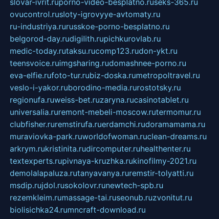
slovar-ivrit.ru
porno-video-besplatno.ru
seks-365.ru
ovucontrol.ru
sloty-igrovyye-avtomaty.ru
ru-industriya.ru
russkoe-porno-besplatno.ru
belgorod-day.ru
digilith.ru
pichkurovlab.ru
medic-today.ru
taksu.ru
comp123.ru
don-ykt.ru
teensvoice.ru
imgsharing.ru
domashnee-porno.ru
eva-elfie.ru
foto-tur.ru
biz-doska.ru
metropoltravel.ru
veslo-i-yakor.ru
borodino-media.ru
rostotsky.ru
regionufa.ru
weiss-bet.ru
zaryna.ru
casinotablet.ru
universalia.ru
remont-mebeli-moscow.ru
termomur.ru
clubfisher.ru
remstirufa.ru
erdamchi.ru
doramamama.ru
muraviovka-park.ru
worldofwoman.ru
clean-dreams.ru
arkrym.ru
kristinita.ru
dircomputer.ru
healthenter.ru
textexperts.ru
pivnaya-kruzhka.ru
kinofilmy-2021.ru
demolalapaluza.ru
tanyavanya.ru
remstir-tolyatti.ru
msdip.ru
jdol.ru
sokolovr.ru
newtech-spb.ru
rezemkleim.ru
massage-tai.ru
seonub.ru
zvonitut.ru
biolisichka24.ru
mncraft-download.ru